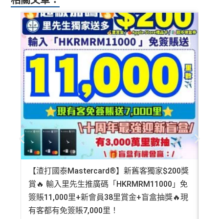
【渣打國泰Mastercard®】新舊客獨家$200獎
AE
賞🔥 輸入里先生推廣碼「HKRMRM11000」免
登記
簽賬11,000里+新會員38里賞金+盲盒抽獎🔥現
萬高
有客都有免簽賬7,000里！
有