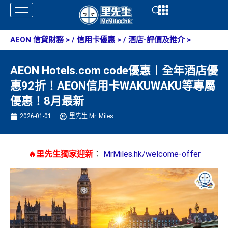
Skip
Open
Open
to
content
AEON 信貸財務
> /
信用卡優惠
> /
酒店-評價及推介
>
AEON Hotels.com code優惠︱全年酒店優
惠92折！AEON信用卡WAKUWAKU等專屬
優惠！8月最新
2026-01-01
里先生 Mr. Miles
🔥里先生獨家迎新
：
MrMiles.hk/welcome-offer