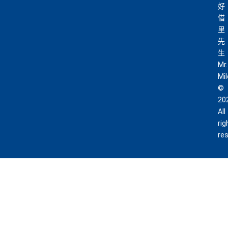
好
借
里
先
生
Mr.
Mi
©
20
All
rig
re