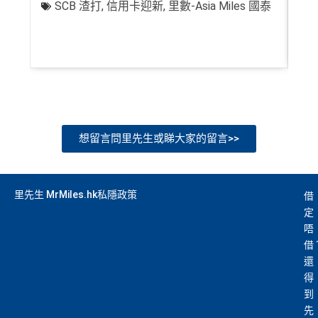
SCB 渣打
,
信用卡迎新
,
里數-Asia Miles 國泰
+
想留言問里先生或睇大家的留言>>
里先生 MrMiles.hk私隱政策
借
定
唔
借
還
得
到
先