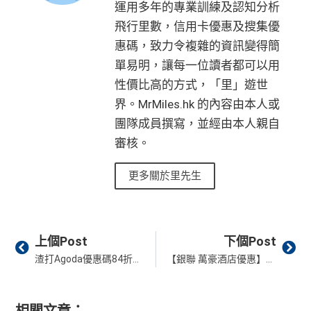
運用多年的專業訓練及認知分析
飛行里數，信用卡優惠及搜集優
惠碼，致力令複雜的資訊變得簡
單易明，讓每一位讀者都可以用
性價比高的方式，「里」遊世
界。MrMiles.hk 的內容由本人或
團隊成員撰寫，並經由本人親自
審核。
更多關於里先生
Prev
Ne
上個Post
下個Post
渣打Agoda優惠碼84折信用卡Promo Code！8月最新折扣碼！渣打國泰Mastercard訂Agoda酒店享84折優惠！
【銀聯 萬豪酒店優惠】銀聯信用卡於Marriott萬豪酒店消費滿$2,000享$300回贈！連住2晚享10,000額外萬豪積分！
相關文章：