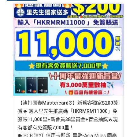
【渣打國泰Mastercard®】新舊客獨家$200獎
AE
賞🔥 輸入里先生推廣碼「HKRMRM11000」免
登記
簽賬11,000里+新會員38里賞金+盲盒抽獎🔥現
萬高
有客都有免簽賬7,000里！
有
SCB 渣打
,
信用卡迎新
,
里數-Asia Miles 國泰
+