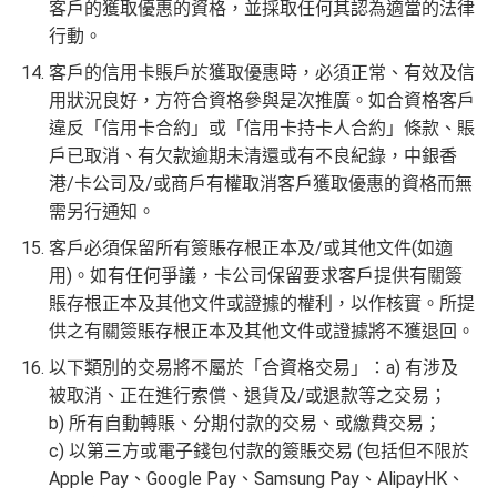
客戶的獲取優惠的資格，並採取任何其認為適當的法律
行動。
客戶的信用卡賬戶於獲取優惠時，必須正常、有效及信
用狀況良好，方符合資格參與是次推廣。如合資格客戶
違反「信用卡合約」或「信用卡持卡人合約」條款、賬
戶已取消、有欠款逾期未清還或有不良紀錄，中銀香
港/卡公司及/或商戶有權取消客戶獲取優惠的資格而無
需另行通知。
客戶必須保留所有簽賬存根正本及/或其他文件(如適
用)。如有任何爭議，卡公司保留要求客戶提供有關簽
賬存根正本及其他文件或證據的權利，以作核實。所提
供之有關簽賬存根正本及其他文件或證據將不獲退回。
以下類別的交易將不屬於「合資格交易」：a) 有涉及
被取消、正在進行索償、退貨及/或退款等之交易；
b) 所有自動轉賬、分期付款的交易、或繳費交易；
c) 以第三方或電子錢包付款的簽賬交易 (包括但不限於
Apple Pay、Google Pay、Samsung Pay、AlipayHK、