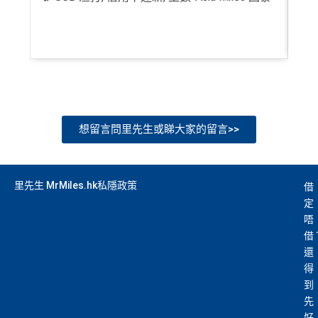
想留言問里先生或睇大家的留言>>
里先生 MrMiles.hk私隱政策
借
定
唔
借
還
得
到
先
好