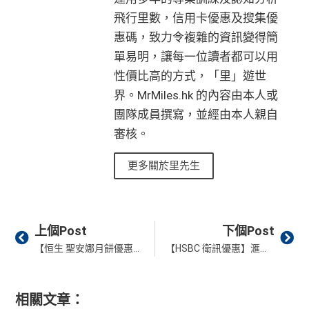
飛行里數，信用卡優惠及搜集優
惠碼，致力令複雜的資訊變得簡
單易明，讓每一位讀者都可以用
性價比高的方式，「里」遊世
界。MrMiles.hk 的內容由本人或
團隊成員撰寫，並經由本人親自
審核。
更多關於里先生
Prev
Ne
上個Post
下個Post
【恒生 聖安娜月餅優惠】加$1 +FUN Dollar換購多一盒冰皮月餅！精選聖安娜餅屋月餅以優惠價加$20 +FUN Dollar換購！
【HSBC 衛訊優惠】滙豐信用卡於衛訊Wilson簽賬賺高達$400獎賞錢回贈 或 7,000里數！指定貨品低至5折！
相關文章：