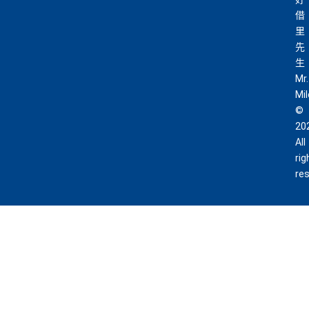
借
里
先
生
Mr.
Mi
©
20
All
rig
re