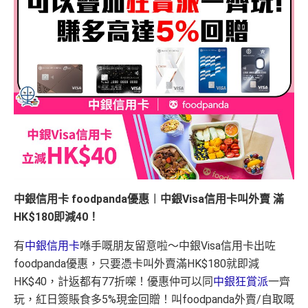
中銀信用卡 foodpanda優惠︱中銀Visa信用卡叫外賣 滿
HK$180即減40！
有
中銀信用卡
喺手嘅朋友留意啦～中銀Visa信用卡出咗
foodpanda優惠，只要憑卡叫外賣滿HK$180就即減
HK$40，計返都有77折㗎！優惠仲可以同
中銀狂賞派
一齊
玩，紅日簽賬食多5%現金回贈！
叫foodpanda外賣/自取嘅