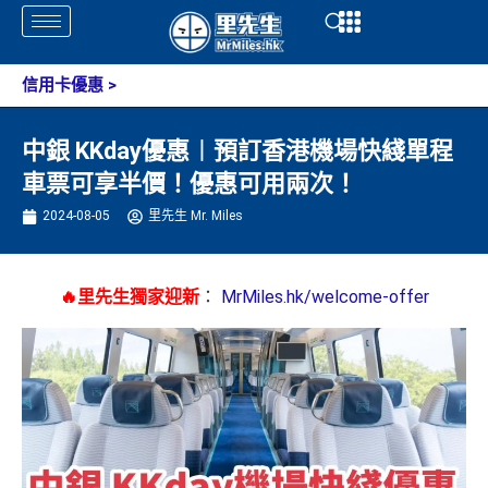
Skip
Open
Open
to
content
信用卡優惠
>
中銀 KKday優惠︱預訂香港機場快綫單程
車票可享半價！優惠可用兩次！
2024-08-05
里先生 Mr. Miles
🔥里先生獨家迎新
：
MrMiles.hk/welcome-offer