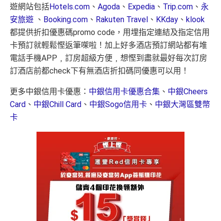
遊網站包括
Hotels.com
、
Agoda
、
Expedia
、
Trip.com
、
永
安旅遊
、
Booking.com
、
Rakuten Travel
、
KKday
、
klook
都提供折扣優惠碼promo code，用埋指定連結及指定信用
卡預訂就輕鬆慳返筆㗎啦！加上好多酒店預訂網站都有堆
電話手機APP﹐訂房超級方便﹐想慳到盡就最好每次訂房
訂酒店前都check下有無酒店折扣碼同優惠可以用！
更多中銀信用卡優惠：
中銀信用卡優惠合集
、
中銀Cheers
Card
、
中銀Chill Card
、
中銀Sogo信用卡
、
中銀大灣區雙幣
卡