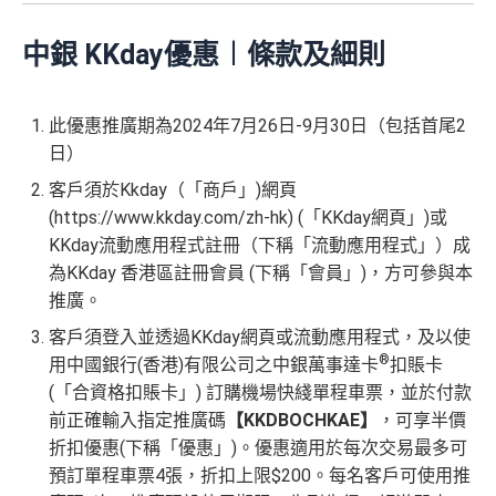
中銀 KKday優惠︱條款及細則
此優惠推廣期為2024年7月26日-9月30日（包括首尾2
日）
客戶須於Kkday（「商戶」)網頁
(https://www.kkday.com/zh-hk) (「KKday網頁」)或
KKday流動應用程式註冊（下稱「流動應用程式」）成
為KKday 香港區註冊會員 (下稱「會員」)，方可參與本
推廣。
客戶須登入並透過KKday網頁或流動應用程式，及以使
®
用中國銀行(香港)有限公司之中銀萬事達卡
扣賬卡
(「合資格扣賬卡」) 訂購機場快綫單程車票，並於付款
前正確輸入指定推廣碼
【KKDBOCHKAE】
，可享半價
折扣優惠(下稱「優惠」)。優惠適用於每次交易最多可
預訂單程車票4張，折扣上限$200。每名客戶可使用推