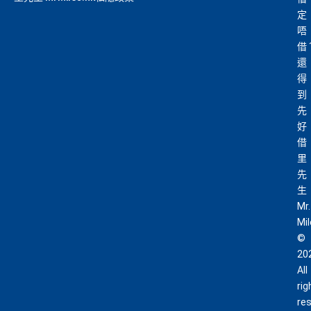
定
唔
借
還
得
到
先
好
借
里
先
生
Mr.
Mi
©
20
All
rig
re