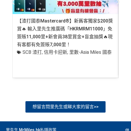
【渣打國泰Mastercard®】新舊客獨家$200獎
AE
賞🔥 輸入里先生推廣碼「HKRMRM11000」免
登記
簽賬11,000里+新會員38里賞金+盲盒抽獎🔥現
萬高
有客都有免簽賬7,000里！
有
SCB 渣打
,
信用卡迎新
,
里數-Asia Miles 國泰
+
想留言問里先生或睇大家的留言>>
里先生 MrMiles.hk私隱政策
借