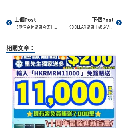
Prev
Ne
上個Post
下個Post
【奧運金牌優惠合集】持續更新！賀香港運動員免費派發限時優惠2026︱大公司及本地小店商家都推出奧運著數賀奪標！
K DOLLAR優惠｜綁定Visa額外獎賞 下載全新K DOLLAR app 消費一簽多賺！
相關文章：