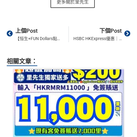
更多關於里先生
Prev
Ne
上個Post
下個Post
【恒生+FUN Dollars點用最抵？】2026 +FUN Dollars有咩出路？入賬時間/找卡數教學/特約商戶名單 (前稱Cash Dollars)
HSBC HKExpress優惠｜滙豐香港快運UO快閃機票優惠碼「HSBCUO26」7折優惠！
相關文章：