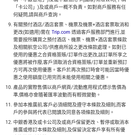
「卡公司」)及或商戶一概不負責。如對商戶服務有任
何疑問,請與商戶查詢。
有關預付酒店/酒店套票、機票及機票+酒店套票取消和
更改(如適用)需在
Trip.com
透過客戶服務部門進行,並
需要按所購買之預付酒店、機票、機票+酒店套票條款
及相關航空公司/供應商所設之更改條款處理。如對已
使用的優惠之合資格簽賬/訂單作出更改,該訂單所享之
優惠將被作廢,客戶須取消合資格簽賬/訂單並重新預訂
方可再次使用優惠。客戶於再次預訂時會可能因當時優
惠之使用額度已用完而未能使用相關之優惠。
產品的實際售價以商戶網頁/流動應用程式標示售價為
準,價格亦會隨著匯率波動而有輕微變動。
參加本推廣前,客戶必須細閱及遵守本條款及細則,而客
戶的參與將代表已閱讀及同意各項條款及細則。
中銀香港及或卡公司及或商戶保留更改、暫停或取消本
推廣或修訂本條款及細則,及保留決定客戶享有所有優