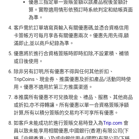
優惠三指定單一簽賬金額以該產品稅後金額計
算。實際適用情形依預訂時系統判定和結帳頁面
為準。
客戶需於訂單填寫頁輸入有關優惠碼,並憑合資格信用
卡簽帳方可每月享各有關優惠兩次。優惠先用先得,額
滿即止,並以商戶紀錄為準。
優惠將於進行合資格簽賬時即時扣除,不設累積、補領
或日後使用。
除非另有訂明,所有優惠不得與任何其他折扣、
TripCoins、現金券、推廣優惠及折扣產品/活動同時使
用。優惠不適用於第三方推廣渠道。
本推廣所有優惠不可兌換現金、禮品、服務、其他商品
或折扣,亦不得轉讓。所有優惠以單一合資格簽賬淨額
計算,所有以積分簽賬的交易均不可享所有優惠。
如客戶未能成功於進行簽賬交易時登入為
Trip.com
會
員以致未能享用相關優惠,中國銀行(香港)有限公司(下
稱「中銀香港」)及或中銀信用卡(國際)有限公司(下稱