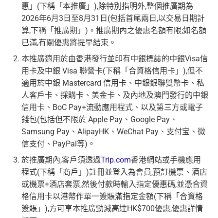
惠」(下稱「本推廣」),除特別指明外,整個推廣期為
2026年6月3日至8月31日(包括首尾兩日,以交易日期計
算,下稱「推廣期」)。推廣期內之優惠名額有限;如名額
已滿,有關優惠將提早結束。
本推廣適用於由香港發行並印有中銀標誌的中銀Visa信
用卡及中銀 Visa 聯營卡(下稱「合資格信用卡」),但不
適用於中銀 Mastercard 信用卡、中銀銀聯雙幣卡、私
人客戶卡、採購卡、美金卡、及內地及澳門發行的中銀
信用卡、BoC Pay+流動應用程式、以及第三方或電子
錢包(包括但不限於 Apple Pay、Google Pay、
Samsung Pay、AlipayHK、WeChat Pay、支付宝、微
信支付、PayPal等)。
於推廣期內,客戶須透過
Trip.com
香港網站或手機應用
程式(下稱「商戶」)註冊並登入為會員,預訂機票、酒店
或機票+酒店套票,然後付款時輸入指定優惠碼,並憑合資
格信用卡以港幣作單一簽賬滿指定金額(下稱「合資格
簽賬」),方可享本推廣勁減高達HK$700優惠,優惠詳情