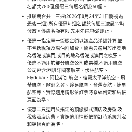
名額共780個,優惠三每週名額為60個。
推廣期合共十三週(2026年8月24至31日將視為
最後一週),所有優惠每週名額於每週三凌晨12時
發放。優惠名額有限,先用先得,額滿即止。
優惠一指定單一簽賬金額以該產品淨額計算,並
不包括稅項及燃油附加費。優惠只適用於出發地
為香港或澳門,或目的地為香港或澳門之機票。
優惠不適用於部分航空公司或票種,不適用航空
公司包含:西班牙國家航空、伏林航空、
Flydubai、阿拉斯加航空、宿霧太平洋航空、飛
螢航空、歐洲之翼、途易航空、台灣虎航、捷星
航空等。實際適用情形依訂票時系統判定和結帳
頁面為準。
優惠二只適用於指定的預繳模式酒店及房型,及
稅後酒店房費。實際適用情形依預訂時系統判定
和結帳頁面為準。