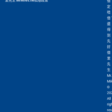
里先生 MrMiles.hk私隱政策
借
定
唔
借
還
得
到
先
好
借
里
先
生
Mr.
Mil
©
20
All
rig
res