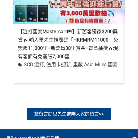
【渣打國泰Mastercard®】新舊客獨家$200獎
AE
賞🔥 輸入里先生推廣碼「HKRMRM11000」免
登記
簽賬11,000里+新會員38里賞金+盲盒抽獎🔥現
萬高
有客都有免簽賬7,000里！
有
SCB 渣打
,
信用卡迎新
,
里數-Asia Miles 國泰
+
想留言問里先生或睇大家的留言>>