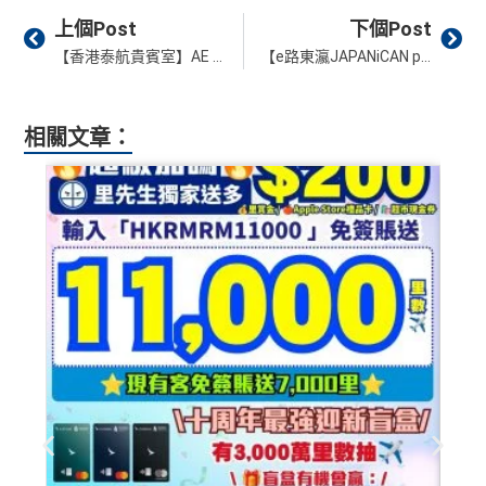
Prev
Ne
上個Post
下個Post
【香港泰航貴賓室】AE CX Elite/AE白金卡可以入嘅隱藏版Lounge！
【e路東瀛JAPANiCAN promo code 2020】 最新日本酒店折扣優惠代碼discount code
相關文章：