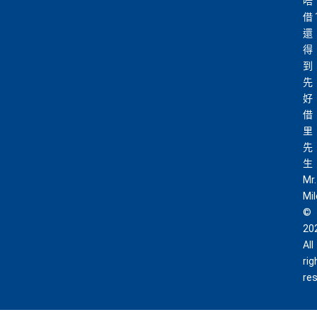
唔
借
還
得
到
先
好
借
里
先
生
Mr.
Mi
©
20
All
rig
re