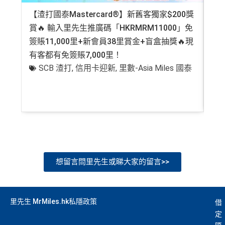
【渣打國泰Mastercard®】新舊客獨家$200獎
AE
賞🔥 輸入里先生推廣碼「HKRMRM11000」免
登記
簽賬11,000里+新會員38里賞金+盲盒抽獎🔥現
萬高
有客都有免簽賬7,000里！
有
SCB 渣打
,
信用卡迎新
,
里數-Asia Miles 國泰
+
想留言問里先生或睇大家的留言>>
里先生 MrMiles.hk私隱政策
借
定