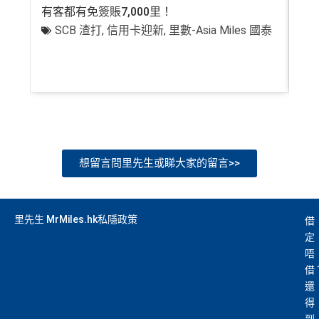
有客都有免簽賬7,000里！
有
SCB 渣打
,
信用卡迎新
,
里數-Asia Miles 國泰
+
想留言問里先生或睇大家的留言>>
里先生 MrMiles.hk私隱政策
借
定
唔
借
還
得