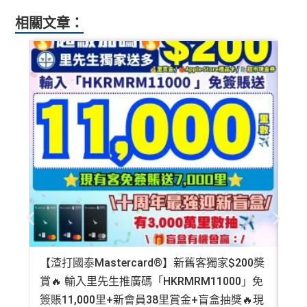
相關文章：
【渣打國泰Mastercard®】新舊客獨家$200獎
AE
賞🔥 輸入里先生推廣碼「HKRMRM11000」免
登記
簽賬11,000里+新會員38里賞金+盲盒抽獎🔥現
萬高