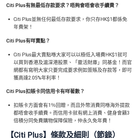
Citi Plus有無最低存款要求？唔夠會唔會收手續費？
Citi Plus並無任何最低存款要求，你只存HK$1都係免
年費架！
Citi Plus有咩賣點？
Citi Plus最大賣點喺大家可以以極低入場費HK$1就可
以買到香港及滬深港股票、「靈活財庫」同基金！而官
網都有寫明大家只要完成要求例如簽賬及存款等，即可
獲高達2.05%年利率！
Citi Plus扣賬卡同信用卡有咩著數？
扣賬卡方面會有1％回贈，而且外幣消費同喺海外提款
都唔會收手續費。而信用卡就有網上消費、健身會籍3
倍積分同免費購物保障保險，仲永久免年費！
【Citi Plus】條款及細則（節錄）