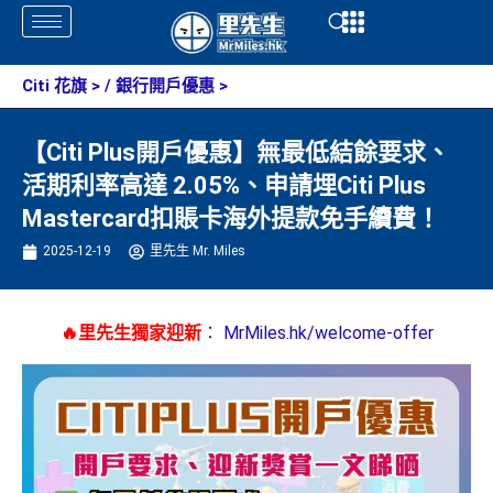
Skip
Open
Open
to
content
Citi 花旗
> /
銀行開戶優惠
>
【Citi Plus開戶優惠】無最低結餘要求、
活期利率高達 2.05%、申請埋Citi Plus
Mastercard扣賬卡海外提款免手續費！
2025-12-19
里先生 Mr. Miles
🔥里先生獨家迎新
：
MrMiles.hk/welcome-offer