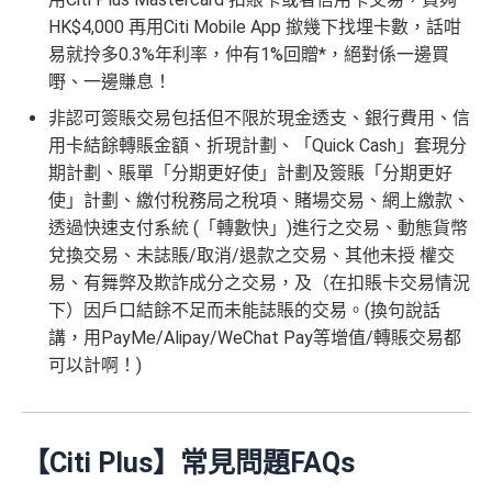
HK$4,000 再用Citi Mobile App 撳幾下找埋卡數，話咁
易就拎多0.3%年利率，仲有1%回贈*，絕對係一邊買
嘢、一邊賺息！
非認可簽賬交易包括但不限於現金透支、銀行費用、信
用卡結餘轉賬金額、折現計劃、「Quick Cash」套現分
期計劃、賬單「分期更好使」計劃及簽賬「分期更好
使」計劃、繳付稅務局之稅項、賭場交易、網上繳款、
透過快速支付系統 (「轉數快」)進行之交易、動態貨幣
兌換交易、未誌賬/取消/退款之交易、其他未授 權交
易、有舞弊及欺詐成分之交易，及（在扣賬卡交易情況
下）因戶口結餘不足而未能誌賬的交易。(換句說話
講，用PayMe/Alipay/WeChat Pay等增值/轉賬交易都
可以計啊！)
【Citi Plus】常見問題FAQs