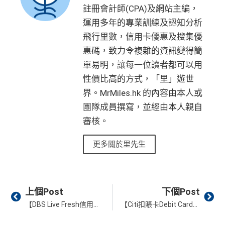
註冊會計師(CPA)及網站主編，
運用多年的專業訓練及認知分析
飛行里數，信用卡優惠及搜集優
惠碼，致力令複雜的資訊變得簡
單易明，讓每一位讀者都可以用
性價比高的方式，「里」遊世
界。MrMiles.hk 的內容由本人或
團隊成員撰寫，並經由本人親自
審核。
更多關於里先生
Prev
Ne
上個Post
下個Post
【DBS Live Fresh信用卡】中外幣網上簽賬高達6%回贈；本地高達5.4%回贈！即睇2026年最新優惠
【Citi扣賬卡Debit Card優惠】Citi Plus 海外 ATM 撳錢實測 + Citibank Global Wallet 10% 簽賬回贈攻略