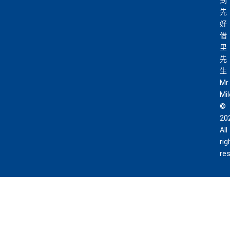
到
先
好
借
里
先
生
Mr.
Mi
©
20
All
rig
re