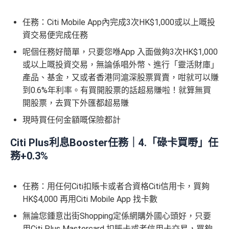
任務：Citi Mobile App內完成3次HK$1,000或以上嘅投
資交易便完成任務
呢個任務好簡單，只要您喺App 入面做夠3次HK$1,000
或以上嘅投資交易，無論係唱外幣、進行「靈活財庫」
產品、基金，又或者香港同滬深股票買賣，咁就可以賺
到0.6%年利率。有買開股票的話超易賺啦！就算無買
開股票，去買下外匯都超易賺
現時買任何金額嘅保險都計
Citi Plus利息Booster任務｜4.「碌卡買嘢」任
務+0.3%
任務：用任何Citi扣賬卡或者合資格Citi信用卡，買夠
HK$4,000 再用Citi Mobile App 找卡數
無論您鍾意出街Shopping定係網購外國心頭好，只要
用Citi Plus Mastercard 扣賬卡或者信用卡交易，買夠