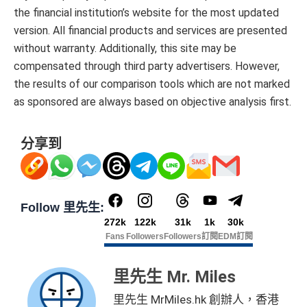
the financial institution’s website for the most updated
version. All financial products and services are presented
without warranty. Additionally, this site may be
compensated through third party advertisers. However,
the results of our comparison tools which are not marked
as sponsored are always based on objective analysis first.
分享到
Follow 里先生:
272k
122k
31k
1k
30k
Fans
Followers
Followers
訂閱
EDM訂閱
里先生 Mr. Miles
里先生 MrMiles.hk 創辦人，香港