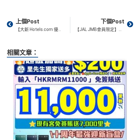
Prev
Ne
上個Post
下個Post
【大新 Hotels.com 優惠代碼】大新信用卡可享最高12%折扣 及 累積10晚送1晚優惠
【JAL JMB會員限定】每日準時夜晚11點申請搶機票 有機會獲得免費雙程機票 請你成家去東京／大阪
相關文章：