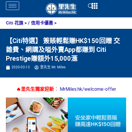
Skip
Open
Open
to
content
Citi 花旗
> /
信用卡優惠
>
【Citi特選】 簽賬輕鬆賺HK$150回贈 交
雜費、網購及嗌外賣App都賺到 Citi
Prestige賺額外15,000滙
2020-03-13
里先生 Mr. Miles
🔥里先生獨家迎新
：
MrMiles.hk/welcome-offer