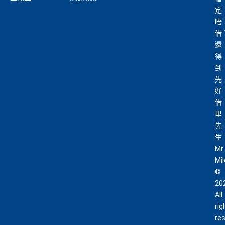
定
唔
借
還
得
到
先
好
借
里
先
生
Mr.
Mi
©
20
All
rig
re