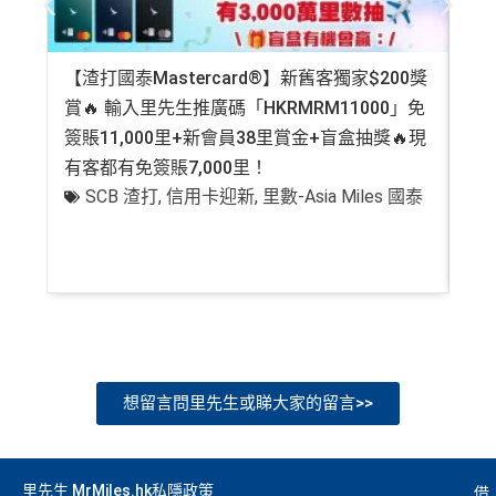
【渣打國泰Mastercard®】新舊客獨家$200獎
AE
賞🔥 輸入里先生推廣碼「HKRMRM11000」免
登記
簽賬11,000里+新會員38里賞金+盲盒抽獎🔥現
萬高
有客都有免簽賬7,000里！
有
SCB 渣打
,
信用卡迎新
,
里數-Asia Miles 國泰
+
想留言問里先生或睇大家的留言>>
里先生 MrMiles.hk私隱政策
借