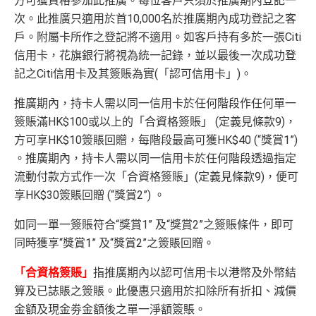
方可獲資格參加此推廣。每位客戶只須於推廣期內登記一
次。此推廣只適用於首10,000名於推廣期內成功登記之客
戶。附屬卡所作之登記將不適用。如客戶持有多於一張Citi
信用卡，花旗銀行將視為統一記錄，並以最後一次成功登
記之Citi信用卡及其簽賬為實(「認可信用卡」)。
推廣期內，持卡人需以同一信用卡於任何階段作任何單一
簽賬滿HK$100或以上的「合資格簽賬」 (定義見條款9)，
方可享HK$10簽賬回贈，每階段最高可獲HK$40 (“獎賞1”)
。推廣期內，持卡人需以同一信用卡於任何階段透過指定
流動付款方式作一次「合資格簽賬」(定義見條款9)，便可
享HK$30簽賬回贈 (“獎賞2”) 。
如同一單一簽賬符合“獎賞1” 及“獎賞2”之簽賬條件，即可
同時獲享“獎賞1” 及“獎賞2”之簽賬回贈。
「合資格簽賬」
指推廣期內以認可信用卡以港幣及外幣結
算及已誌賬之簽賬。此優惠只適用於扣除所有折扣、減價
金額及現金劵金額後之單一淨額簽賬。