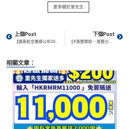
更多關於里先生
Prev
Ne
上個Post
下個Post
【國泰航空業績公布2025】18個重點話你知！新機艙產品及貴賓室發展 2025賺108億 當中香港快運蝕10億
【#滙豐贊助 – 滙豐分期「萬應錢」】網上申請送滙豐限定版紀念麻雀＋高達$10,000回贈 實際年利率低至1.88%！
相關文章：