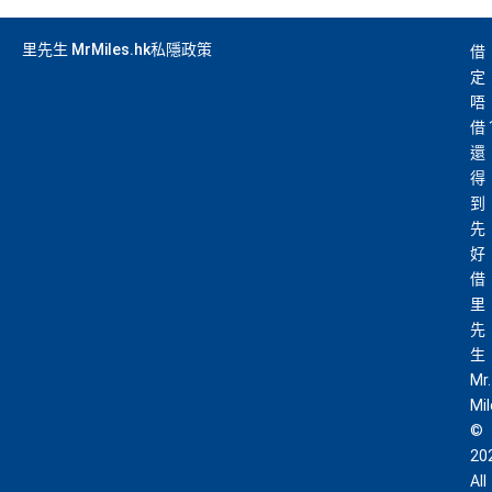
里先生 MrMiles.hk私隱政策
借
定
唔
借
還
得
到
先
好
借
里
先
生
Mr.
Mi
©
20
All