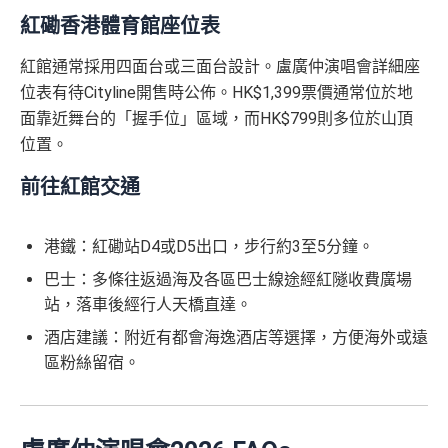
紅磡香港體育館座位表
紅館通常採用四面台或三面台設計。盧廣仲演唱會詳細座
位表有待Cityline開售時公佈。HK$1,399票價通常位於地
面靠近舞台的「握手位」區域，而HK$799則多位於山頂
位置。
前往紅館交通
港鐵：紅磡站D4或D5出口，步行約3至5分鐘。
巴士：多條往返過海及各區巴士線途經紅隧收費廣場
站，落車後經行人天橋直達。
酒店建議：附近有都會海逸酒店等選擇，方便海外或遠
區粉絲留宿。