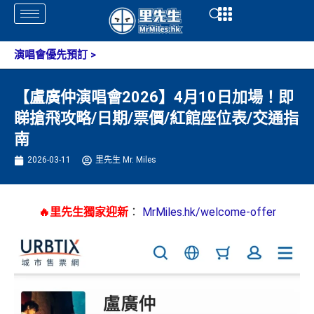
Skip
Open
Open
to
content
演唱會優先預訂
>
【盧廣仲演唱會2026】4月10日加場！即
睇搶飛攻略/日期/票價/紅館座位表/交通指
南
2026-03-11
里先生 Mr. Miles
🔥里先生獨家迎新
：
MrMiles.hk/welcome-offer