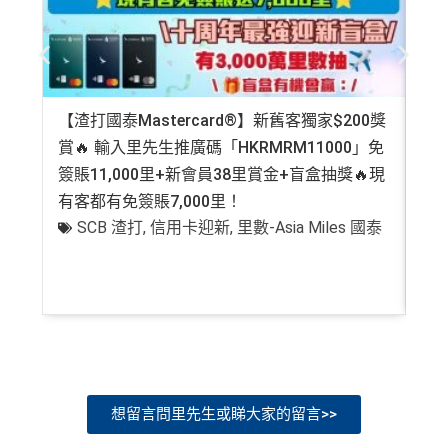
【渣打國泰Mastercard®】新舊客獨家$200獎
AE
賞🔥 輸入里先生推廣碼「HKRMRM11000」免
登記
簽賬11,000里+新會員38里賞金+盲盒抽獎🔥現
萬高
有客都有免簽賬7,000里！
有
SCB 渣打
,
信用卡迎新
,
里數-Asia Miles 國泰
+
想留言問里先生或睇大家的留言>>