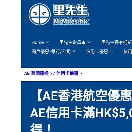
Skip
to
content
Home
里先生會員👤
里先生獨家迎新
開戶優惠-銀行/公司
信用卡優惠
信
AE 美國運通
> /
信用卡優惠
>
【AE香港航空優惠】
AE信用卡滿HK$5
得！