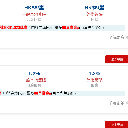
K$9,500，無得傾必需俾，留意
新客
及
現有
AE信用卡
之客戶迎新
HK$6/里
HK$6/里
000 AE積分
(可換80,000里) +88里賞金#(由里先生派出)
迎新資格：
ps://shorturl.at/YNQXl
一般本地簽賬
外幣簽賬
消
任何由美國運通香港批核的信用卡或簽賬卡之基本卡會員。
現金回贈
回贈
達HK$1,923獎賞
！申請完填Form賺多
88里賞金#
(由里先生派出)
000 本地簽賬)
了解更多
簽賬
HK$500 簽賬回贈
立即申請
96,000 AE積分
3:59前申請)：
8,000（須以港幣結算）
iPhone、Apple Watch或Android手機，單次增值淨HK$6
(相當於 5,333 里數)
1.2%
1.2%
一般本地簽賬
外幣簽賬
48,000 AE積分
現金回贈
回贈
賬回贈
地簽賬*6X 積分
積分
於
第15至17個月
期間，進行一次任何金額的合資格簽賬再有
(相當於 2,667 里數)
賞
+申請完填Form賺多
88里賞金#
(由里先生派出)
，可賺取
高達240,000積分
，（以
Amex Travel換機票酒店(ATO)
或
$60,000再有額外
12萬積分
申請連結
：
MrMiles.hk/ae-charge-
了解更多
換HK$923，換酒店分/里數或禮品價值會更高！）如果有大額簽賬如醫院或保
- 包括 HK$12,000 本地 + HK$10,000 外幣)
0,000（包括合資格本地及海
88里賞金#❗️（由里先生派出🎯38新會員+成功批卡50額外里賞
#
❗️
（由里先生派出🎯38新會員+成功批卡50額外里賞金）
282,000 AE積分
立即申請
(相當於 15,667 里數)