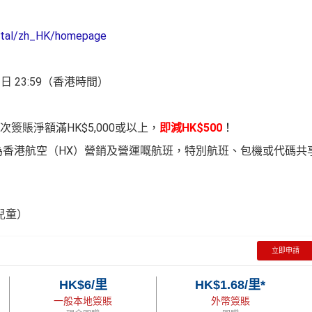
ortal/zh_HK/homepage
12日 23:59（香港時間）
賬淨額滿HK$5,000或以上，
即減HK$500
！
為香港航空（HX）營銷及營運嘅航班，特別航班、包機或代碼共
兒童）
立即申請
HK$6/里
HK$1.68/里*
一般本地簽賬
外幣簽賬