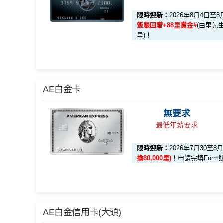
限時迎新：
2026年8月4日至8
簽賬回贈+88里賞金#
(由里先生
里)！
🎁迎新禮遇
AE白金卡
無要求
迎新項目
條件 (於首3個月內
最低年薪要求
限時迎新：
2026年7月30至8
🎯 第一階段：開卡必做 (登記特別優惠)
換80,000里)
！申請完填Form
1️⃣ 啟動「本地簽賬
K$15,000）
📍
登記優惠 1：
http
🎁
迎新禮遇 AE白金卡里
AE白金信用卡(大頭)
登記特別推廣
啟動「
外幣簽賬 10.7