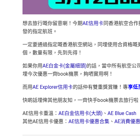
想去旅行嘅你留意喇！今期
AE信用卡
同香港航空合作
發的指定航班。
一定要通過指定嘅香港航空網站，同埋使用合資格嘅美
個，數量有限，先到先得！
如果你用
AE白金卡(金屬細頭)
的話，當中所有航空公
埋今次優惠一齊book機票，夠哂實用啊！
而用
AE Explorer信用卡
的話仲有雙重獎賞賺！專
享低至
快啲話埋俾其他朋友知，一齊快手book機票去旅行啦
AE信用卡重溫：
AE白金信用卡(大頭)
、
AE Blue Cash
其他AE信用卡優惠：
AE信用卡優惠合集
、
AE消費優