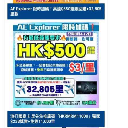
AE Explorer 限時加碼！高達$550簽賬回贈+32,805
里數
渣打國泰卡 里先生推廣碼「HKRMRM11000」獨家
$238獎賞+免簽11,000里