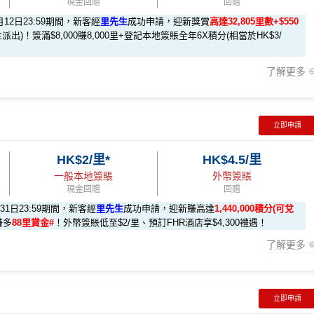
現金回贈
回贈
月12日23:59期間，新客經
里先生
成功申請，迎新獎賞
高達32,805里數+$550
派出)！簽滿$8,000賺8,000里+登記本地簽賬全年6X積分(相當於HK$3/
了解更多
立即申請
HK$2/里*
HK$4.5/里
做)
回贈 / 獎賞
一般本地簽賬
外幣簽賬
現金回贈
回贈
月31日23:59期間，新客經
里先生
成功申請，迎新賺高達
1,440,000積分(可兌
賺多
88里賞金#
！外幣簽賬低至$2/里、預訂FHR酒店享$4,300禮遇！
了解更多
 6X 積分」優惠（每季上限 H
s://shorturl.at/Khrl8
2️⃣
先生優惠
(為下階段疊加倍數積分作準備)
立即申請
5X 積分
」優惠（每季上限