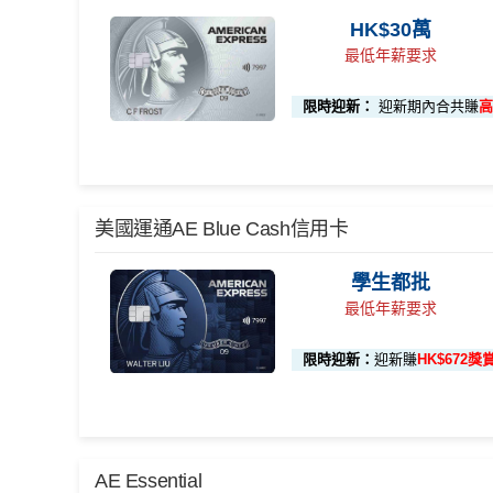
優惠期：
2026年7月30日至8月31日23:59期間
，年費H
HK$10,000）
HK$30萬
有唔同
全新美國運通基本卡會員*
：迎新高達
1,440,
📍
登記優惠 2：
htt
最低年薪要求
現時或於申請日期起計過去 12 個月內
未曾持有或取
限時迎新：
迎新期內合共賺
高
🎯 第二階段：本地迎新簽賬獎賞 (累積簽滿 HK$8,
AE白金
卡迎新
各迎新優惠詳情
【🔥限時加碼🔥】首次簽
完成任何金額之首次
項目
賬
(8月4日至8月12日期間)
🎁
迎新禮遇
美國運通AE Blue Cash信用卡
HK$50
AE白金信用卡迎新(只適用於2026年8月1日至8月31日2
本地迎新獎賞
累積本地簽賬滿 HK$
首3個月內
用基本卡或附屬卡為手機八達通包括
簽賬回
學生都批
00
贈
首3個月內成功簽賬一次: 享
HK$300簽賬回贈
最低年薪要求
本地簽賬 6X 積分
(第一階
首3個月內成功簽賬滿HK$10,000: 享
HK$700簽
上述 HK$8,000 本
144萬積
首6個月內
累積簽賬滿HK$6萬有
66萬
段已登記)
限時迎新：
迎新賺
HK$672獎
基本卡批核後首3個月內每HK$1=5美國運通積分
分簽賬
額外
66萬積分
本地簽賬2X積分，簽賬HK
以Pay with points max每260＝$1^可
🎯 第三階段：額外迎新簽賬獎賞 (累積簽滿 HK$30,000 
迎新
application
險，用呢個offer都抵！
🎁
迎新禮遇
88里賞
申請完填Form
MrMiles.hk/ap-form
累積總簽賬滿 HK$3
賺多
申請完填Form
MrMiles.hk/pc-form
賺
多
88里賞金
額外迎新獎賞
AE Essential
金#
金）
外簽賬）