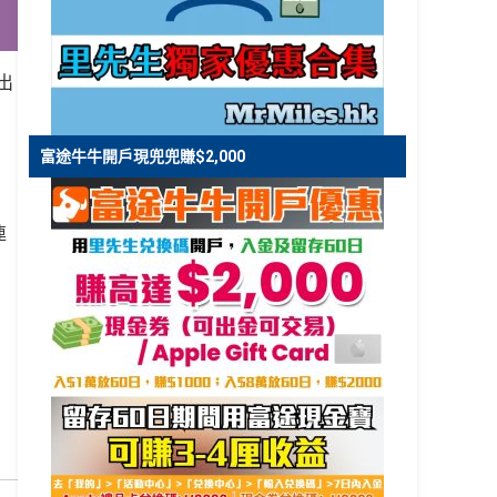
出
富途牛牛開戶現兜兜賺$2,000
連