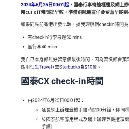
2024年6月25日00:01起
，國泰行李寄艙櫃檯及網上辦
時cut off時間提早咗，準備飛嘅朋友仔要留意早啲
如果同先前香港出發比較，據我理解個
checkin
時間為
有
checkin
行李最遲
50 mins
無行李
40 mins
我自己本身都無好留意個最後時間，因為習慣都會預
區用
恒生Travel+
去
Starbucks食$10
餐。
國泰CX check-in時間
由2024年6月25日00:01起：
延長網上辦理登機手續時間30分鐘，即同樣
於國泰航空應用程式及網上辦理登機選項讓
手續）