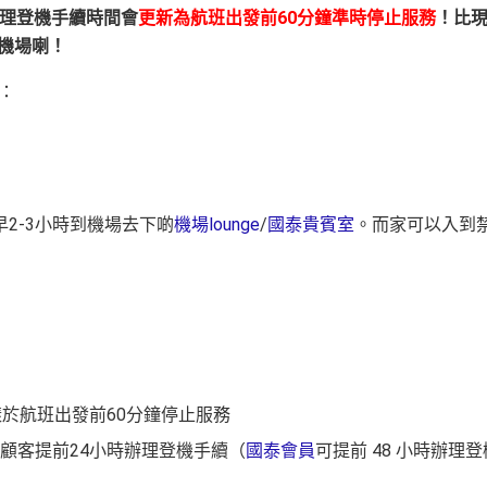
理登機手續時間會
更新為航班出發前60分鐘準時停止服務
！比
到機場喇！
：
早
2-3
小時到機場去下啲
機場lounge
/
國泰貴賓室
。
而家可以入到
於航班出發前60分鐘停止服務
顧客提前24小時辦理登機手續（
國泰會員
可提前 48 小時辦理登