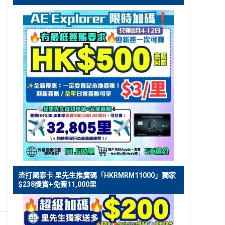
渣打國泰卡 里先生推廣碼「HKRMRM11000」獨家
$238獎賞+免簽11,000里