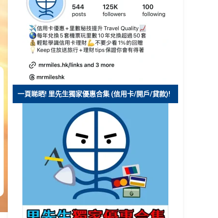
一頁睇晒! 里先生獨家優惠合集 (信用卡/開戶/貸款)!