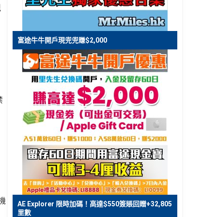
現
富途牛牛開戶現兜兜賺$2,000
禁
機
AE Explorer 限時加碼！高達$550簽賬回贈+32,805
里數