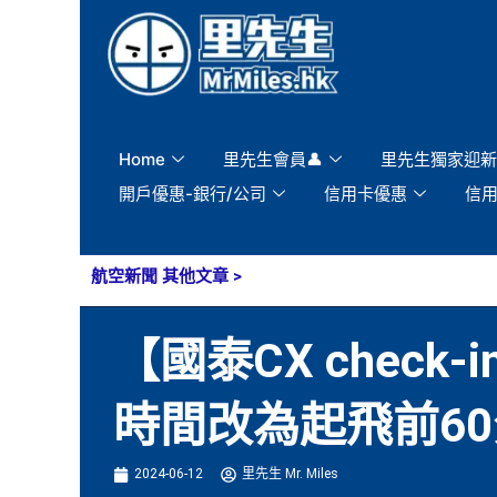
Skip
to
content
Home
里先生會員👤
里先生獨家迎新
開戶優惠-銀行/公司
信用卡優惠
信
航空新聞 其他文章
>
【國泰CX check
時間改為起飛前6
2024-06-12
里先生 Mr. Miles