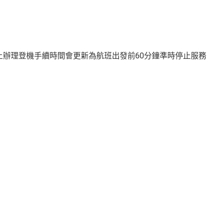
檯及網上辦理登機手續時間會更新為航班出發前60分鐘準時停止服務