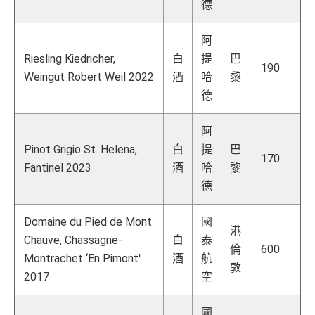
德
阿
Riesling Kiedricher,
白
提
巴
190
Weingut Robert Weil 2022
酒
哈
黎
德
阿
Pinot Grigio St. Helena,
白
提
巴
170
Fantinel 2023
酒
哈
黎
德
Domaine du Pied de Mont
國
港
Chauve, Chassagne-
白
泰
倫
600
Montrachet ‘En Pimont'
酒
航
敦
2017
空
國