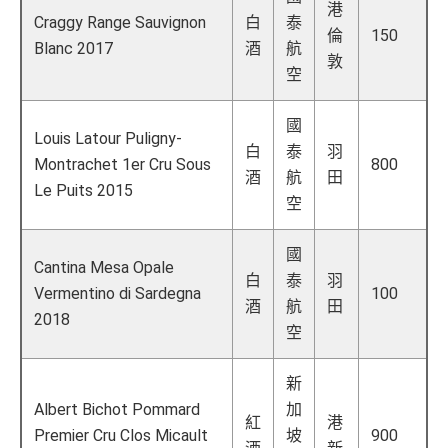
港
Craggy Range Sauvignon
白
泰
倫
150
Blanc 2017
酒
航
敦
空
國
Louis Latour Puligny-
白
泰
羽
Montrachet 1er Cru Sous
800
酒
航
田
Le Puits 2015
空
國
Cantina Mesa Opale
白
泰
羽
Vermentino di Sardegna
100
酒
航
田
2018
空
新
Albert Bichot Pommard
加
紅
港
Premier Cru Clos Micault
坡
900