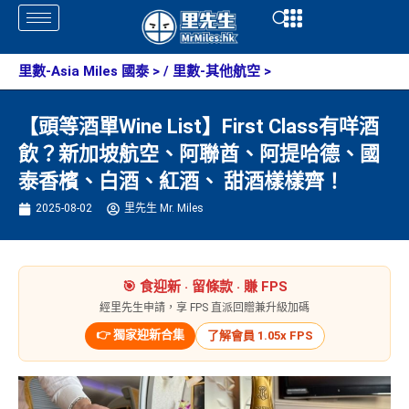
Skip
Open
Open
to
content
里數-Asia Miles 國泰
> /
里數-其他航空
>
【頭等酒單Wine List】First Class有咩酒
飲？新加坡航空、阿聯酋、阿提哈德、國
泰香檳、白酒、紅酒、 甜酒樣樣齊！
2025-08-02
里先生 Mr. Miles
🎯 食迎新 ‧ 留條款 ‧ 賺 FPS
經里先生申請，享 FPS 直派回贈兼升級加碼
👉 獨家迎新合集
了解會員 1.05x FPS