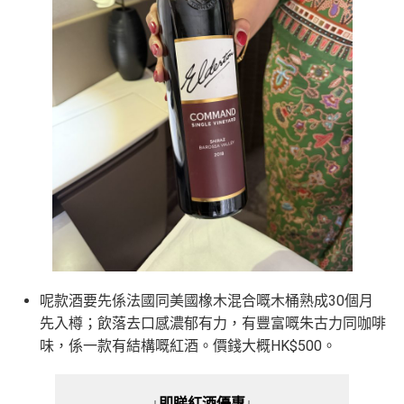
呢款酒要先係法國同美國橡木混合嘅木桶熟成30個月
先入樽；飲落去口感濃郁有力，有豐富嘅朱古力同咖啡
味，係一款有結構嘅紅酒。價錢大概HK$500。
↓即睇紅酒優惠↓