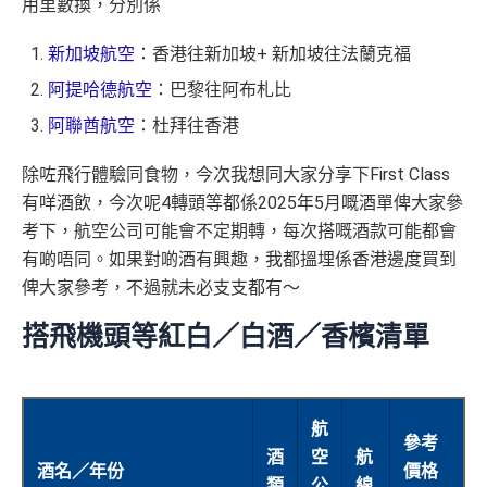
用里數換，分別係
新加坡航空
：香港往新加坡+ 新加坡往法蘭克福
阿提哈德航空
：巴黎往阿布札比
阿聯酋航空
：杜拜往香港
除咗飛行體驗同食物，今次我想同大家分享下First Class
有咩酒飲，今次呢4轉頭等都係2025年5月嘅酒單俾大家參
考下，航空公司可能會不定期轉，每次搭嘅酒款可能都會
有啲唔同。如果對啲酒有興趣，我都搵埋係香港邊度買到
俾大家參考，不過就未必支支都有～
搭飛機頭等紅白／白酒／香檳清單
航
參考
酒
空
航
酒名／年份
價格
類
公
線