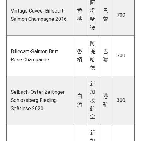
阿
Vintage Cuvée, Billecart-
香
提
巴
700
Salmon Champagne 2016
檳
哈
黎
德
阿
Billecart-Salmon Brut
香
提
巴
700
Rosé Champagne
檳
哈
黎
德
新
Selbach-Oster Zeltinger
加
白
港
Schlossberg Riesling
坡
300
酒
新
Spätlese 2020
航
空
新
加