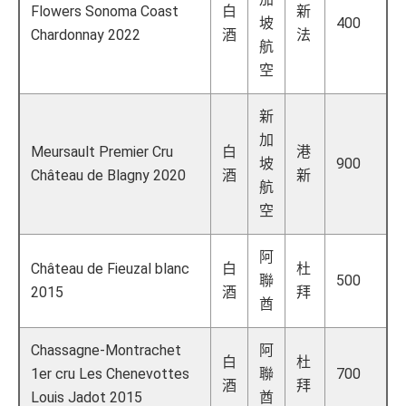
Flowers Sonoma Coast
白
新
坡
400
Chardonnay 2022
酒
法
航
空
新
加
Meursault Premier Cru
白
港
坡
900
Château de Blagny 2020
酒
新
航
空
阿
Château de Fieuzal blanc
白
杜
聯
500
2015
酒
拜
酋
Chassagne-Montrachet
阿
白
杜
1er cru Les Chenevottes
聯
700
酒
拜
Louis Jadot 2015
酋