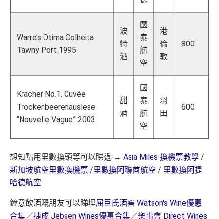
國
波
港
Warre’s Otima Colheita
泰
特
倫
800
Tawny Port 1995
航
酒
敦
空
國
Kracher No.1. Cuvée
甜
泰
羽
Trockenbeerenauslese
600
酒
航
田
“Nouvelle Vague” 2003
空
想知點用里數換頭等可以睇返 →
Asia Miles 換機票教學
/
新加坡航空里數換機票
/
里數換阿聯酋航空
/
里數換阿提
哈德航空
鐘意飲酒嘅朋友可以睇埋
屈臣氏酒窖 Watson's Wine優惠
合集
／
捷成 Jebsen Wines優惠合集
／
樂事會 Direct Wines