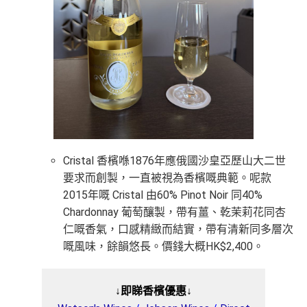
Cristal 香檳喺1876年應俄國沙皇亞歷山大二世
要求而創製，一直被視為香檳嘅典範。呢款
2015年嘅 Cristal 由60% Pinot Noir 同40%
Chardonnay 葡萄釀製，帶有薑、乾茉莉花同杏
仁嘅香氣，口感精緻而結實，帶有清新同多層次
嘅風味，餘韻悠長。價錢大概HK$2,400。
↓即睇香檳優惠↓