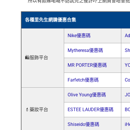
所以有款睇啱嘅不妨試完之後計吓上網買會唔會抵
各種里先生網購優惠合集
Nike優惠碼
A
Mytheresa優惠碼
S
🛍️服飾平台
MR PORTER優惠碼
Y
Farfetch優惠碼
C
Olive Young優惠碼
J
💄藥妝平台
ESTEE LAUDER優惠碼
B
Shiseido優惠碼
i