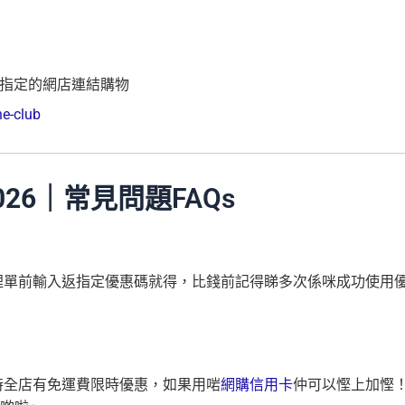
以下指定的網店連結購物
he-club
026
｜常見問題FAQs
，只要係埋單前輸入返指定優惠碼就得，比錢前記得睇多次係咪成功使用
惠，現時全店有免運費限時優惠，如果用啱
網購信用卡
仲可以慳上加慳