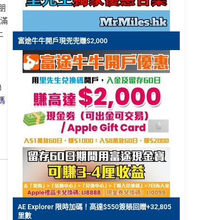
朋
買滿
上
富途牛牛開戶現兜兜賺$2,000

碼
田
AE Explorer 限時加碼！高達$550簽賬回贈+32,805
里數