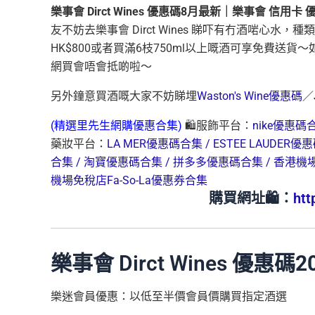
樂事會 Dirct Wines 優惠碼8月最新｜樂事會 信用卡 優
友不妨去樂事會 Dirct Wines 睇吓有冇酒啱
HK$800或者買滿6枝750ml以上嘅酒可享免費送貨
網買會唔會抵啲啦～
另外鐘意買酒嘅大家不妨睇埋
Waston's Wine優惠碼
／
(精選里先生網購優惠合集)
🛍️服飾平台：
nike優惠碼
藥妝平台：
LA MER優惠碼合集 /
ESTEE LAUDER優
合集 /
淘寶優惠碼合集 /
拼多多優惠碼合集 /
香港機
機場免稅店Fa-So-La優惠券合集
購買網址🛍️：
htt
樂事會
Dirct Wines 優惠碼
2
樂迷會員優惠：以低至半價會員價購買指定酒選