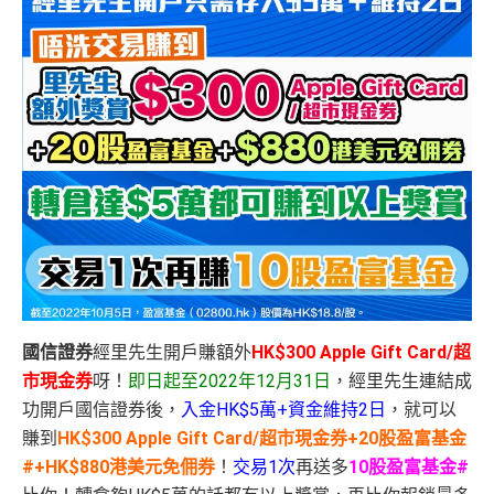
國信證券
經里先生開戶賺額外
HK$300 Apple Gift Card/超
市現金券
呀！
即日起至2022年12月31日
，經里先生連結成
功開戶國信證券後，
入金HK$5萬+資金維持2日
，就可以
賺到
HK$300 Apple Gift Card/超市現金券+20股盈富基金
#+HK$880港美元免佣券
！
交易1次
再送多
10股盈富基金#