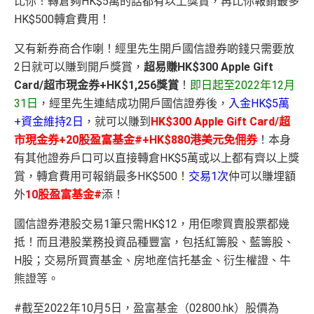
比你！轉倉夠HK$5萬的話都有以上獎賞，再比你報銷最多
HK$500轉倉費用！
又有新券商合作喇！經里先生開戶國信證券啲錢只需要放
2日就可以賺到開戶獎賞，
超易賺HK$300 Apple Gift
Card/超市現金券+HK$1,256獎賞
！
即日起至2022年12月
31日
，經里先生連結成功開戶國信證券後，
入金HK$5萬
+資金維持2日
，就可以賺到
HK$300 Apple Gift Card/超
市現金券+20股盈富基金#+HK$880港美元免佣券
！本身
有其他證券戶口可以直接轉倉HK$5萬或以上都有齊以上獎
賞，轉倉費用可報銷最多HK$500！
交易1次
仲可以賺埋額
外
10股盈富基金#
添！
國信證券港股交易1筆只需HK$12，用佢嚟買賣股票都幾
抵！而且港股業務投資品種豐富，包括紅籌股、藍籌股、
H股；交易所買賣基金、房地産信托基金、衍生權證、牛
熊證等。
#截至2022年10月5日，盈富基金（02800.hk）股價為