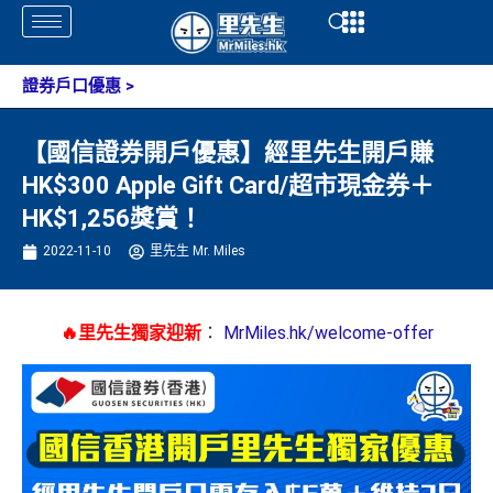
Skip
Open
Open
to
content
證券戶口優惠
>
【國信證券開戶優惠】經里先生開戶賺
HK$300 Apple Gift Card/超市現金券＋
HK$1,256獎賞！
2022-11-10
里先生 Mr. Miles
🔥里先生獨家迎新
：
MrMiles.hk/welcome-offer