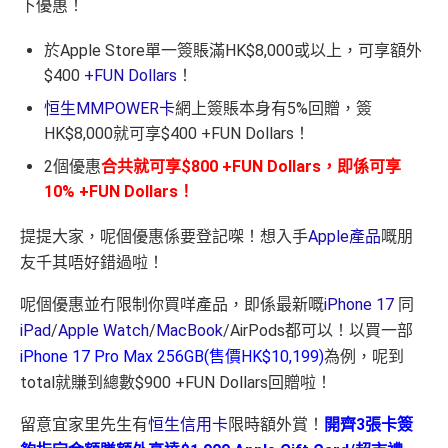
下優惠！
於Apple Store單一簽賬滿HK$8,000或以上，可享額外
$400
+FUN Dollars
！
恒生MMPOWER卡
網上簽賬本身有5%回贈，簽
HK$8,000就可享$400 +FUN Dollars！
2個優惠
合共就可享$800 +FUN Dollars，即係可享
10% +FUN Dollars！
提提大家，呢個優惠係要登記㗎！想入手
Apple產品
嘅朋
友千其唔好錯過啦！
呢個優惠並冇限制你買咩產品，即係最新嘅
iPhone 17
同
iPad
/
Apple Watch
/
MacBook
/AirPods都可以！以買一部
iPhone 17 Pro Max 256GB(售價HK$10,199)
為例，呢到
total就賺到總數$900 +FUN Dollars回贈啦！
留意宜家里先生有
恒生信用卡
限時額外賞！
開齊3張卡簽