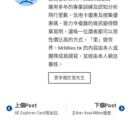
運用多年的專業訓練及認知分析
飛行里數，信用卡優惠及搜集優
惠碼，致力令複雜的資訊變得簡
單易明，讓每一位讀者都可以用
性價比高的方式，「里」遊世
界。MrMiles.hk 的內容由本人或
團隊成員撰寫，並經由本人親自
審核。
更多關於里先生
Prev
Ne
上個Post
下個Post
AE Explorer Card現金回贈迎新送$900！9-10月份MGM推薦人迎新！
【Uber Asia Miles優惠】國泰會員搭Uber Taxi賺亞洲萬里通里數優惠及教學2025