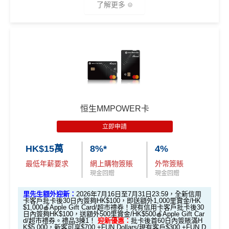
了解更多
*一般本地簽賬5%簽賬回贈只適用於本地餐飲簽賬
經里先
生會員平台申請獎賞額外送38里賞金！
🎁
迎新禮遇
里先生限時迎新：
推廣期：2026年8月1日至8月31日23:59
恒生MMPOWER卡
經里先生申請恒生Travel+ Visa Signature卡
立即申請
里先生會員平台額外賞
：成為新會員並經平台
HK$15萬
8%*
4%
申請獎賞賺額外
38里賞金
最低年薪要求
網上購物簽賬
外幣簽賬
全新*信用卡客戶
批卡後30日內簽夠HK$100送
現金回贈
現金回贈
額外600里賞金**/HK$600 Apple Gift Card /超
市禮券(3揀1)
里先生額外迎新：
2026年7月16日至7月31日23:59，全新信用
卡客戶批卡後30日內簽夠HK$100，即送額外1,000里賞金/HK
現有信用卡客戶
批卡後30日內簽夠HK$100送
額
$1,000🍎Apple Gift Card/超市禮券！現有信用卡客戶批卡後30
日內簽夠HK$100，送額外500里賞金/HK$500🍎Apple Gift Car
外300里賞金**/HK$300 Apple Gift Card /超市
d/超市禮券。禮品3揀1！
迎新優惠：
批卡後首60日內簽賬滿H
K$5,000，新客可享$700 +FUN Dollars/現有客戶$300 +FUN D