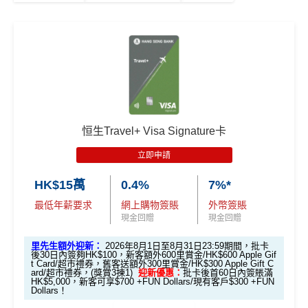
恒生Travel+ Visa Signature卡
立即申請
HK$15萬
0.4%
7%*
最低年薪要求
網上購物簽賬
外幣簽賬
現金回贈
現金回贈
里先生額外迎新：
2026年8月1日至8月31日23:59期間，批卡
後30日內簽夠HK$100，新客額外600里賞金/HK$600 Apple Gif
t Card/超市禮券，舊客送額外300里賞金/HK$300 Apple Gift C
ard/超市禮券，(獎賞3揀1)
迎新優惠：
批卡後首60日內簽賬滿
HK$5,000，新客可享$700 +FUN Dollars/現有客戶$300 +FUN
Dollars！