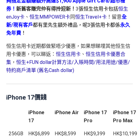
夠指定金額賺額外高達$1,900
Apple Gift Card
/
超市禮
券！
新舊客賺完仲有得拎迎新！
3
張恒生信用卡包括
恒生
enJoy卡
、
恒生MMPOWER卡
同
恒生Travel+卡
！留意
全
新/現有客戶
都有里先生額外禮品，呢3張信用卡都係
永久
免年費
！
恒生信用卡近期都做緊唔少優惠，如果想睇埋其他恒生信
用卡優惠，可以睇返：
恒生信用卡
、
恒生信用卡優惠合
集
，
恒生+FUN dollar計算方法/入賬時間/用法用途/優惠/
特約商戶清單 (舊名Cash dollar)
iPhone 17價錢
iPhone
iPhone Air
iPhone 17
iPhone 17
17
Pro
Pro Max
256GB
HK$6,899
HK$8,599
HK$9,399
HK$10,199