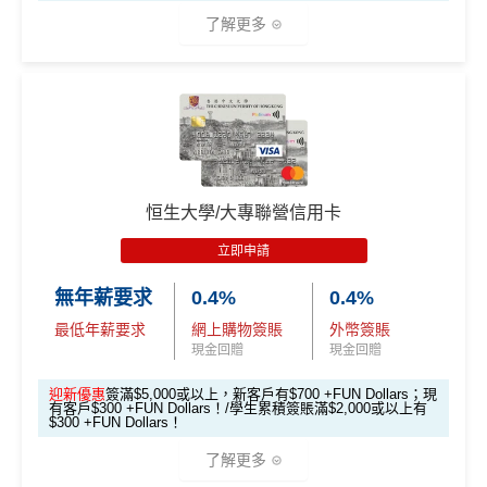
立即申請！
→
MrMiles.hk/mpower-apply
了解更多
入息要求親民，相當易批卡
📝迎新表格：
MrMiles.hk/mpower-form
日本、韓國、泰國、內地、澳門及台灣實體店外幣簽
申請後記得盡快填form先有額外獎賞㗎！
*恒生enJoy卡於yuu合作商戶消費會以yuu積分作回贈，可
賬可享
高達7% +FUN Dollars回贈
於下次合作商戶可當現金使用。更多詳情：
www.mrmiles.
*每1
里賞金
≈ HK$1，可兌換FPS轉數快回贈！
***2026年
其他海外外幣簽賬可享
高達5% +FUN Dollars回贈
hk/enjoy/
4月17日或之前申請，填表呢邊
：
https://forms.gle/rPueeq
🎁
迎新禮遇
本地餐飲簽賬可享
高達5% +FUN Dollars回贈
aPvoCRjPBh9
基本迎新：
恒生大學/大專聯營信用卡
現有客戶都有迎新$300 +FUN Dollars
里先生全新優惠：
推廣期：2026年1月1日至12月31日
立即申請
❎
缺點
迎新優惠：批卡後60日內累積簽賬滿HK$5,000，新客
推廣期：2026年8月1-31日23:59
戶即可享
$700
+FUN Dollars
！
無年薪要求
0.4%
0.4%
經里先生申請enJoy卡
無得換里數
迎舊優惠：現有恒生卡客戶都有
$300 +FUN Dollars
！
最低年薪要求
網上購物簽賬
外幣簽賬
里先生會員平台額外賞
：成為新會員並經平台
全日制大學/大專學生於批卡後首60日內累積簽賬滿HK
現金回贈
現金回贈
積分每年續期月計有效期24個月
申請獎賞賺額外
38里賞金
$2,000都有迎新優惠！
日常簽賬回贈0.4%，唔算太吸引
全新信用卡
客戶批卡後30日內簽夠HK$100，送
迎新優惠
簽滿$5,000或以上，新客戶有$700 +FUN Dollars；現
有客戶$300 +FUN Dollars！/學生累積簽賬滿$2,000或以上有
海外外幣簽賬可享高達
6% +FUN Dollars回贈
、網上零
額外
900里賞金*
/
HK$900
Apple Gift Card/超市禮
$300 +FUN Dollars！
*「恒生Travel+ Visa Signature卡 +FUN Dollars 獎賞計
售簽賬可享高達
5% +FUN Dollars回贈
、自選簽賬類別
券 (3揀1)
劃」受有關條款及細則約束，回贈優惠期已延長至2026年
了解更多
簽賬可享高達
1% +FUN Dollars回贈
，每月額外回贈上
現有信用卡
客戶批卡後30日內簽夠HK$100，送
1月31日，成功登記並
每月累積合資格簽賬HK$6,000或以