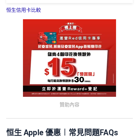
限$500 +FUN Dollars！^
額外
400里賞金*
/
HK$400
Apple Gift Card/超市禮
上
，即可享簽賬回贈。每月額外回贈上限為$500 +FUN D
恒生信用卡比較
券(3揀1)
*交學費賺回贈，額外回贈上限$200 cash dollars，需登記
✅
優點
ollars，所有額外回贈會一齊計！已登記的客戶毋需再次
https://bit.ly/3JfC7hH
。更多詳情：
www.mrmiles.hk/hang-
登記，即可繼續賺取額外 +FUN Dollars。
登記連結：
http
立即申請！
→
MrMiles.hk/enjoy-apply
seng-student/
s://www.hangseng.com/zh-hk/personal/cards/mobile-pay
永久免年費
📝迎新表格：
MrMiles.hk/enjoy-form
🎁
迎新禮遇
ment-and-services/chatbot-card-registration/?offer=travel
入息要求親民，
學生都申請得！
申請後記得盡快填form先有額外獎賞㗎！
plus
如指定信用卡主卡及其附屬卡共用同一信用額，
累積
恒生 - 大學/大專聯營信用卡迎新優惠
網購及指定商戶、網上娛樂及網上服飾
簽賬可享高達
簽賬將合併計算。 合資格客戶於獲贈本台額外獎賞時，
有
*每1
里賞金
≈ HK$1，可兌換FPS轉數快回贈！
***2026年
8% +FUN Dollars
關指定信用卡戶口必須仍然有效及信用狀況良好，
方可獲
4月30日或之前申請，填表呢邊：
https://forms.gle/kxgn
指定院校學生限定：
贈有關獎賞。
優惠受條款及細則約束，詳情請瀏覽恒生官
其他網購享高達
5% +FUN Dollars
ssv2SszCqxmp7
基本迎新：
網
香港中文大學(👉申請連結：
MrMiles.hk/hase-s
外幣簽賬享高達
4% +FUN Dollars
推廣期：2026年1月2日起至2026年12月31日
tudent-cuhk-apply
)
查看更多信用卡詳情及分析...
❎
缺點
發卡後首60日內，綁定enJoy卡至yuu獎賞計劃及憑卡
香港城市大學(👉申請連結：
MrMiles.hk/hase-s
累積合資格零售簽賬滿HK$5,000，全新客戶可獲
140,0
tudent-city-apply
)
贊助內容
無得換里數
00 yuu
積分
，(相等於HK$700)；現有其他信用卡客戶
香港浸會大學(👉申請連結：
MrMiles.hk/hase-s
都有
60,000 yuu
積分
，(相等於HK$300)！
積分每年續期月計有效期24個月
tudent-bu-apply
)
日常簽賬回贈0.4%，唔算太吸引
香港中文大學專業進修學院(👉申請連結：
MrMi
全新客戶為現在及緊接申請日期前12個月內未曾持有任何
恒生 Apple 優惠︱常見問題FAQs
les.hk/hase-student-cuscs-apply
)
恒生信用卡 / 聯營卡 / 消費卡主卡之主卡申請人。 現有信