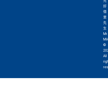
先
好
借
里
先
生
Mr.
Mi
©
20
All
rig
re