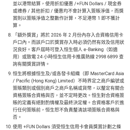
並以港幣結算，使用折扣優惠 /+FUN Dollars / 現金券
或禮券 / 其他折扣 / 優惠均不會計算入簽賬淨值，而獎
賞則以簽賬淨值之整數作計算，不足港幣 1 即不獲計
算。
「額外獎賞」將於 2026 年 2 月份內存入合資格信用卡
戶口內。而該戶口於獎賞存入時必須仍然有效及信用狀
況良好。客戶屆時可登入恒生個人 e-Banking（如適
用）或致電 24 小時恒生信用卡推廣熱線 2998 6899 查
詢有關獎賞詳情。
恒生將根據恒生及/或各發卡組織（即 MasterCard Asia
/ Pacific (Hong Kong) Limited）不時界定之商戶編號或
簽賬類別或個別商戶之商戶名稱或貨幣，以釐定有關合
資格簽賬合資格與否，並不定時更改。恒生對合資格簽
賬的定義有絕對酌情權及最終決定權。合資格客戶於進
行任何簽賬前，恒生恕不負責釐清該項簽賬合資格與
否。
使用 +FUN Dollars 須受恒生信用卡會員獎賞計劃之條