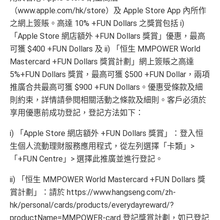
容易批卡，學生都申請得！
持續地有優惠，餐飲零售入油都不時有優惠，仲會有
（www.apple.com/hk/store）及 Apple Store App 內所作
一日快閃折扣
新客戶享迎新享有$700 +FUN Dollars
之網上簽賬。高達 10% +FUN Dollars 之獎賞包括 i)
耐唔耐有高折扣Agoda code用→
Agoda code酒店折扣
「Apple Store 網店額外 +FUN Dollars 獎賞」優惠，最高
現有客戶迎新都有$300 +FUN Dollars
代碼
可獲 $400 +FUN Dollars 及 ii) 「恒生 MMPOWER World
全日制學生迎新都有$300 +FUN Dollars
Mastercard +FUN Dollars 獎賞計劃」網上簽賬之高達
^有關
申請恒生 enJoy 卡之注意事項及申請人聲明詳情（
按
專有校園優惠
5%+FUN Dollars 獎賞，最高可獲 $500 +FUN Dollar，兩項
此
）
憑卡簽賬之部份金額將捐贈母校，用以資助大學 / 大專
推廣合共最高可獲 $900 +FUN Dollars。優惠受條款及細
❎
缺點
院校發展
則約束，詳情請參閱相關活動之條款及細則。客戶必須於
有永久免年費優惠
享用優惠前成功登記，登記方法如下：
冇得換里數
學生卡有時都可以玩到恒生卡其他大promo
i) 「Apple Store 網店額外 +FUN Dollars 獎賞」：登入恒
唔中特選商戶簽賬回贈0.5%，唔算太吸引
生個人流動理財服務應用程式，從左列選擇「卡類」>
❎
缺點
「+FUN Centre」> 選擇此推廣並進行登記。
查看更多信用卡詳情及分析...
無得換里數
ii) 「恒生 MMPOWER World Mastercard +FUN Dollars 獎
日常簽賬回贈0.4%，唔算太吸引，但可以攞咗做第一
賞計劃」：請於 https://www.hangseng.com/zh-
張卡先，到時再拎其他恒生卡都易啲
hk/personal/cards/products/everydayreward/?
productName=MMPOWER-card 登記獎賞計劃，如已登記
積分每年續期月計有效期24個月