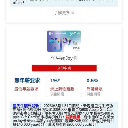
禮券(3揀1)
ollars！
立即申請！
→
MrMiles.hk/travel-plus-apply/
了解更多
📝迎新表格：
MrMiles.hk/travel-plus-form
申請後記得盡快填form先有額外獎賞㗎！
（由2023年7月22日開始，恒生MMPOWER World Mast
ercard可以
用+Fun Dollars找卡數
！）
**每1里賞金 ≈ HK$1，可兌換FPS轉數快回贈！
基本迎
🎁
迎新禮遇
新：
限時加碼迎新：
恒生enJoy卡
新舊客戶於
網上連結申請
批卡後首60日內累積簽賬滿H
K$5,000，即符合獲取條件
立即申請
推廣期：2026年7月16日至7月31日23:59
全新客戶
：
$700 +FUN Dollars
經里先生申請恒生MMPOWER World Mastercard
無年薪要求
1%*
0.5%
現有客戶
：
$300 +FUN Dollars
全新信用卡客戶*批卡後30日內簽夠HK$100，
最低年薪要求
網上購物簽賬
外幣簽賬
日本、韓國、泰國、內地、澳門及台灣實體店外幣簽
送額外1,000里賞金/HK$1,000🍎Apple Gift Car
現金回贈
現金回贈
賬可享
高達7% +FUN Dollars
、其他外幣簽賬、本地餐
d/超市禮券 (3揀1)
里先生額外迎新：
2026年8月1-31日期間，新客經里先生成功
飲可享
高達5% +FUN Dollars
，每月額外回贈上限$500
現有信用卡客戶批卡後30日內簽夠HK$100，送
申請+批卡後30日內簽$100送900 里賞金/$900 Apple Gift Car
+FUN Dollars！^
d/超市禮券(3揀1)，
現有客30日內簽$100送400 里賞金/$400 A
額外500里賞金/HK$500🍎Apple Gift Card/超
pple Gift Card/超市禮券(3揀1)，
迎新優惠：
發卡後60日內綁定
enJoy卡至yuu再於yuu合作商戶簽夠HK$5,000，新客迎新總共
市禮券(3揀1)
賺140,000 yuu積分！舊客都有迎新60,000 yuu積分！
✅
優點