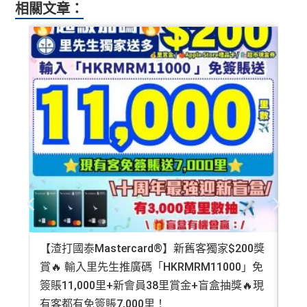
相關文章：
【渣打國泰Mastercard®】新舊客獨家$200獎
AE
賞🔥 輸入里先生推廣碼「HKRMRM11000」免
登記
簽賬11,000里+新會員38里賞金+盲盒抽獎🔥現
萬高
有客都有免簽賬7,000里！
有