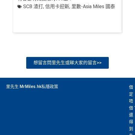
SCB 渣打
,
信用卡迎新
,
里數-Asia Miles 國泰
+
想留言問里先生或睇大家的留言>>
里先生 MrMiles.hk私隱政策
借
定
唔
借
還
得
到