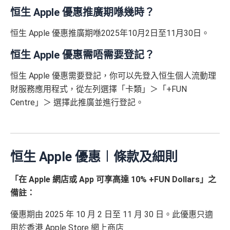
^「恒生MMPOWER World Mastercard 5% +FUN Dollar
用卡客戶為現在及/ 或緊接申請日期前12個月內曾持有任
香港恒生大學(👉申請連結：
MrMiles.hk/hase-s
恒生 Apple 優惠推廣期喺幾時？
s」受有關條款及細則約束，詳情請瀏覽
www.hangseng.c
何恒生信用卡/聯營卡主卡（不包括消費卡及專享卡）之主
tudent-hsu-apply
)
om/content/dam/hase/rwd/personal/cards/pdfs/everyday_
卡申請人。 如指定信用卡主卡及其附屬卡共用同一信用
恒生 Apple 優惠推廣期喺2025年10月2日至11月30日。
tnc_cn.pdf
優惠受條款及細則約束，詳情請瀏覽恒生官網
只適用於
全日制大學/大專學生
：
額，
累積簽賬將合併計算。 合資格客戶於獲贈本台額外獎
恒生 Apple 優惠需唔需要登記？
於新卡發出之日期後60日內，憑卡累積簽賬滿H
查看更多信用卡詳情及分析...
賞時，
有關指定信用卡戶口必須仍然有效及信用狀況良
K$2,000或以上➜$300 +FUN Dollars
好，
方可獲贈有關獎賞。 如客戶於申請日期前12個月內
恒生 Apple 優惠需要登記，你可以先登入恒生個人流動理
曾持有恒生enJoy卡之主卡，將不可獲享本平台額外迎新
只適用於
非全日制大學/大專學生
：
財服務應用程式，從左列選擇「卡類」＞「+FUN
獎賞。若客戶於開戶後13個月內取消有關信用卡戶口，並
於新卡發出之日期後60日內，憑卡累積簽賬滿H
Centre」＞ 選擇此推廣並進行登記。
已獲贈有關之迎新獎賞，則須繳付同等價值之金額作為手
K$5,000或以上
續費。(包括恒生銀行及Mr.Miles 所提供的迎新獎賞)
全新信用卡客戶➜$700 +FUN Dollars
✅
優點
現有信用卡客戶➜$300 +FUN Dollars
恒生 Apple 優惠︱條款及細則
容易批卡，入息要求親民
✅
優點
同大型積分計劃合作，於yuu合作商戶簽賬有高達額外
「在 Apple 網店或 App 可享高達 10% +FUN Dollars」之
4x積分
備註：
交學費可享 2.4% +FUN Dollars 回贈優惠！(額外回贈
商戶折扣多，超市便利店食肆都有，經常有機會用到
上限高達$200 +FUN dollars，需登記
https://bit.ly/3JfC
優惠期由 2025 年 10 月 2 日至 11 月 30 日。此優惠只適
7hH
)
寫到明永久免年費^！
用於香港 Apple Store 網上商店