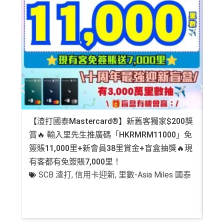
【渣打國泰Mastercard®】新舊客獨家$200獎
AE
賞🔥 輸入里先生推廣碼「HKRMRM11000」免
登記
簽賬11,000里+新會員38里賞金+盲盒抽獎🔥現
萬高
有客都有免簽賬7,000里！
有
SCB 渣打
,
信用卡迎新
,
里數-Asia Miles 國泰
+