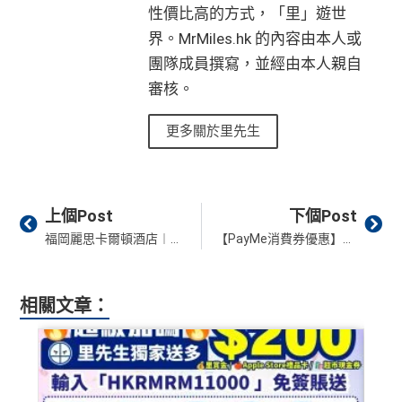
性價比高的方式，「里」遊世
界。MrMiles.hk 的內容由本人或
團隊成員撰寫，並經由本人親自
審核。
更多關於里先生
Prev
Ne
上個Post
下個Post
福岡麗思卡爾頓酒店︱已開放預訂！新開日本Ritz-Carlton！50,000萬豪積分即入住？！
【PayMe消費券優惠】轉會到PayMe即賺HK$1,300獎賞！另可享超過HK$5,000商戶優惠！
相關文章：