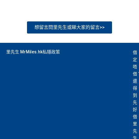
想留言問里先生或睇大家的留言>>
里先生 MrMiles.hk私隱政策
借
定
唔
借
還
得
到
先
好
借
里
先
生