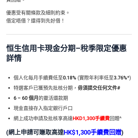
優惠受有關條款及細則約束。
借定唔借？還得到先好借！
恒生信用卡現金分期
–
稅
季限定優惠
詳情
個人化每月手續費低至
0.18%
(實際年利率低至
3.76%
*)
特選客戶已獲預先批核分期，
毋須提交任何文件#
6 – 60 個月
的靈活還款期
現金直接存入指定銀行戶口
網上成功申請及批核享高達
HKD1,300手續費
回贈^
(
網上申請可賺取高達
HK$1,300
手續費回贈
)