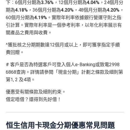
下︰6個月分期為
3.76%
，12個月分期為
4.04%
，24個月分
期為
4.18%
，36個月分期為
4.20%
，48個月分期為
4.20%
，
60個月分期為
4.19%
。實際年利率依據銀行營運守則之指
引計算。實際年利率是一個參考利率，以年化利率展示有
關產品之費用與收費。
^獲批核之分期期數達12個月或以上，即可獲享指定手續
費回贈。
# 客戶是否為特選客戶可登入個人e-Banking或致電2998
6868查詢。詳情請參閱「現金分期」計劃之條款及細則第
第1, 2 及4項。
優惠受有關條款及細則約束。
借定唔借？還得到先好借！
恒生信用卡現金分期優惠常見問題