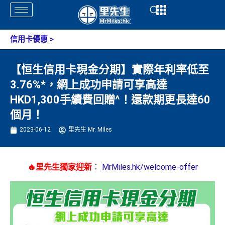
Skip
Open
Open
to
content
信用卡優惠
>
【恒生信用卡現金分期】實際年利率低至
3.76%*，網上成功申請可享高達
HKD1,300手續費回贈^！還款期更長達60
個月！
2023-06-12
里先生 Mr. Miles
🔥里先生獨家迎新
：
MrMiles.hk/welcome-offer