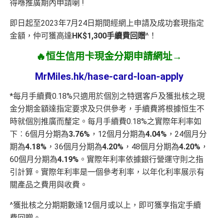
得喺推廣期內申請喇 !
即日起至2023年7月24日期間經網上申請及成功套現指定
金額，仲可獲高達
HK$1,300
手續費回贈
^！
🔥恒生信用卡現金分期申請網址→
MrMiles.hk/hase-card-loan-apply
*每月手續費0.18%只適用於個別之特選客戶及獲批核之現
金分期金額達指定要求及只供參考，手續費將根據恒生不
時就個別推廣而釐定。每月手續費0.18%之實際年利率如
下︰6個月分期為
3.76%
，12個月分期為
4.04%
，24個月分
期為
4.18%
，36個月分期為
4.20%
，48個月分期為
4.20%
，
60個月分期為
4.19%
。實際年利率依據銀行營運守則之指
引計算。實際年利率是一個參考利率，以年化利率展示有
關產品之費用與收費。
^獲批核之分期期數達12個月或以上，即可獲享指定手續
費回贈。