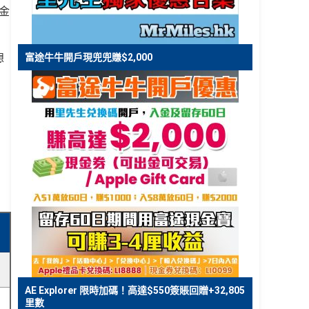
金
想
富途牛牛開戶現兜兜賺$2,000
AE Explorer 限時加碼！高達$550簽賬回贈+32,805
里數