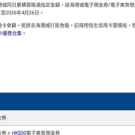
港城同日累積簽賬滿指定金額，送海港城電子現金券/電子美食現
至2026年4月26日。
ub藍爵卡會籍。呢排去海港城行街食飯，記得用恒生信用卡簽賬啦。
卡優惠合集
。
金券
券 +
HK$50
電子美食現金券