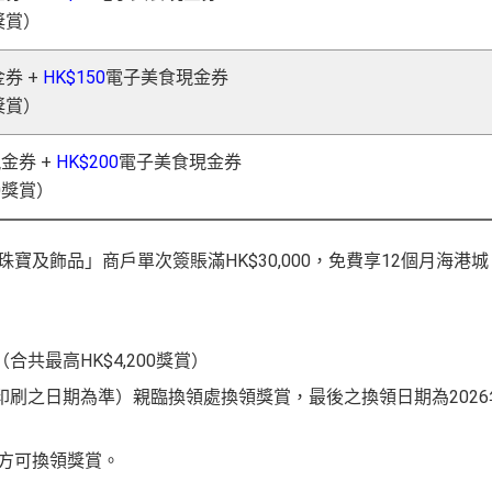
獎賞）
券 +
HK$150
電子美食現金券
獎賞）
金券 +
HK$200
電子美食現金券
00獎賞）
珠寶及飾品」商戶單次簽賬滿HK$30,000，免費享12個月海港城
共最高HK$4,200獎賞）
印刷之日期為準）親臨換領處換領獎賞，最後之換領日期為2026
會員方可換領獎賞。