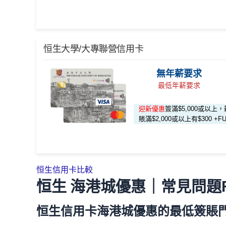
日本、韓國、泰國、內地、澳門及台灣實體店外
現有信用卡客戶批卡後30日內簽夠HK$100，送額外
達5% +FUN Dollars
，每月額外回贈上限$500 +FUN 
立即申請！
→
MrMiles.hk/mpower-apply
*恒生enJoy卡於yuu合作商戶消費會以yuu積分
✅
優點
📝迎新表格：
MrMiles.hk/mpower-form
恒生大學/大專聯營信用卡
enjoy/
申請後記得盡快填form先有額外獎賞㗎！
🎁
迎新禮遇
入息要求親民，相當易批卡
無年薪要求
*每1
里賞金
≈ HK$1，可兌換FPS轉數快回贈！
***
日本、韓國、泰國、內地、澳門及台灣實體店外
最低年薪要求
里先生全新優惠：
oCRjPBh9
基本迎新：
其他海外外幣簽賬可享
高達5% +FUN Dollars回贈
推廣期：2026年8月1-31日23:59
迎新優惠
簽滿$5,000或以上，新
推廣期：2026年1月1日至12月31日
本地餐飲簽賬可享
高達5% +FUN Dollars回贈
賬滿$2,000或以上有$300 +FUN
經里先生申請enJoy卡
迎新優惠：批卡後60日內累積簽賬滿HK$5,000
現有客戶都有迎新$300 +FUN Dollars
里先生會員平台額外賞
：成為新會員並經
迎舊優惠：現有恒生卡客戶都有
$300 +FUN Dolla
❎
缺點
全新信用卡
客戶批卡後30日內簽夠HK$10
都有迎新優惠！
*交學費賺回贈，額外回贈上限$200 cash dollars，
恒生信用卡比較
現有信用卡
客戶批卡後30日內簽夠HK$10
海外外幣簽賬可享高達
6% +FUN Dollars回贈
、網
g-student/
無得換里數
恒生 海港城優惠｜常見問題F
享高達
1% +FUN Dollars回贈
，每月額外回贈上限$500
立即申請！
→
MrMiles.hk/enjoy-apply
🎁
迎新禮遇
積分每年續期月計有效期24個月
📝迎新表格：
MrMiles.hk/enjoy-form
✅
優點
恒生信用卡海港城優惠的最低簽賬
恒生 - 大學/大專聯營信用卡迎新
日常簽賬回贈0.4%，唔算太吸引
申請後記得盡快填form先有額外獎賞㗎！