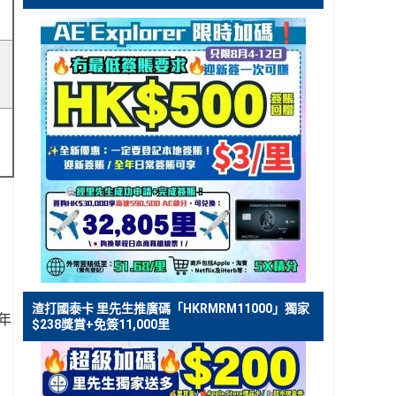
渣打國泰卡 里先生推廣碼「HKRMRM11000」獨家
年
$238獎賞+免簽11,000里