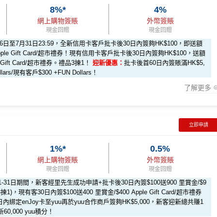
8%*
4%
網上購物簽賬
外幣簽賬
現金回贈
現金回贈
月16日至7月31日23:59，全新信用卡客戶批卡後30日內簽夠HK$100，即送額
Apple Gift Card/超市禮券！現有信用卡客戶批卡後30日內簽夠HK$100，送額
平台申請獎賞賺額外
38里賞金
e Gift Card/超市禮券。禮品3揀1！
迎新優惠：
批卡後首60日內簽賬滿HK$5,
ars/現有客戶$300 +FUN Dollars！
0送
額外600里賞金**/HK$600 Apple Gift Card /超市禮券(3揀1)
了解更多
0送
額外300里賞金**/HK$300 Apple Gift Card /超市禮券(3揀1)
stercard可以
用+Fun Dollars找卡數
！）
立即申請
1%*
0.5%
迎新：
網上購物簽賬
外幣簽賬
現金回贈
現金回贈
滿HK$5,000，即符合獲取條件
月1-31日期間，新客經里先生成功申請+批卡後30日內簽$100送900 里賞金/$9
(3揀1)，
現有客30日內簽$100送400 里賞金/$400 Apple Gift Card/超市禮券
1,000里賞金/HK$1,000🍎Apple Gift Card/超市禮券 (3
日內綁定enJoy卡至yuu再於yuu合作商戶簽夠HK$5,000，新客迎新總共賺1
60,000 yuu積分！