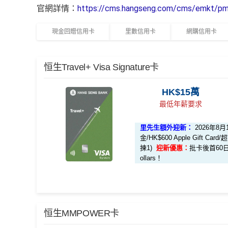
官網詳情：
https://cms.hangseng.com/cms/emkt/pmo
現金回贈信用卡
里數信用卡
網購信用卡
恒生Travel+ Visa Signature卡
HK$15萬
最低年薪要求
里先生額外迎新：
2026年8
金/HK$600 Apple Gift C
揀1)
迎新優惠：
批卡後首60日內
ollars！
*一般本地簽賬5%簽賬回贈只適用於本地餐飲簽賬
經
恒生MMPOWER卡
🎁
迎新禮遇