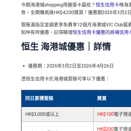
今期海港城shopping用邊張卡最抵？
恒生信用卡
喺海
劵，全期賺高達HK$4,200獎賞！優惠期2026年3月2日
簽賬滿指定金額更享免費享12個月海港城VIC Cl
知仲有咩優惠，記得睇埋
恒生信用卡優惠
同
商場信用
恒生 海港城優惠｜詳情
優惠期：2026年3月2日至2026年4月26日
憑恒生信用卡於海港城簽賬可享以下優惠：
同日累積簽賬
獎賞
HK$3,000或以上
HK$100
電子現
HK$200
電子現金