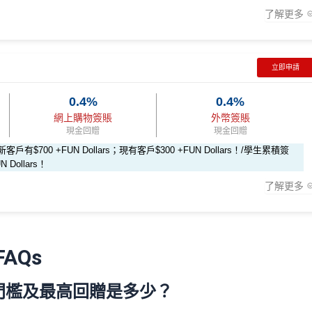
幣簽賬可享
高達7% +FUN Dollars
、其他外幣簽賬、本地餐飲可享
高
了解更多
500里賞金/HK$500🍎Apple Gift Card/超市禮券(3揀1)
Dollars！^
作回贈，可於下次合作商戶可當現金使用。更多詳情：
www.mrmiles.hk/
立即申請
0.4%
0.4%
2026年4月17日或之前申請，填表呢邊
：
https://forms.gle/rPueeqaPv
幣簽賬可享
高達7% +FUN Dollars回贈
網上購物簽賬
外幣簽賬
現金回贈
現金回贈
客戶有$700 +FUN Dollars；現有客戶$300 +FUN Dollars！/學生累積簽
 Dollars！
，新客戶即可享
$700
+FUN Dollars
！
了解更多
平台申請獎賞賺額外
38里賞金
rs
！全日制大學/大專學生於批卡後首60日內累積簽賬滿HK$2,000
0，送額外
900里賞金*
/
HK$900
Apple Gift Card/超市禮券 (3揀1)
需登記
https://bit.ly/3JfC7hH
。更多詳情：
www.mrmiles.hk/hang-sen
0，送額外
400里賞金*
/
HK$400
Apple Gift Card/超市禮券(3揀1)
上零售簽賬可享高達
5% +FUN Dollars回贈
、自選簽賬類別簽賬可
AQs
 +FUN Dollars！^
門檻及最高回贈是多少？
優惠