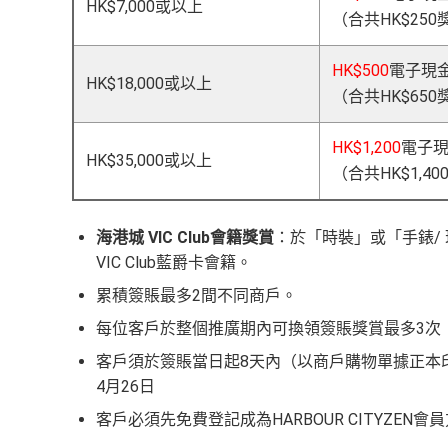
HK$7,000或以上
（合共HK$250
HK$500
電子現金
HK$18,000或以上
（合共HK$650
HK$1,200
電子現
HK$35,000或以上
（合共HK$1,4
海港城 VIC Club會籍獎賞
：於「時裝」或「手錶/ 
VIC Club藍爵卡會籍。
累積簽賬最多2間不同商戶。
每位客戶於整個推廣期內可換領簽賬獎賞最多3次（合
客戶須於簽賬當日起8天內（以商戶購物單據正本
4月26日
客戶必須先免費登記成為HARBOUR CITYZEN