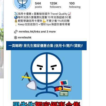
一頁睇晒! 里先生獨家優惠合集 (信用卡/開戶/貸款)!