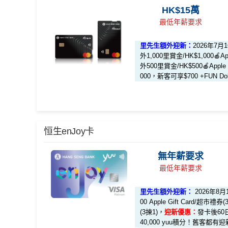
HK$15萬
里先生限時迎新：
最低年薪要求
推廣期：2026年8月1日至8月31日23:59
里先生額外迎新：
2026年7
經里先生申請恒生Travel+ Visa Signature卡
外1,000里賞金/HK$1,000
里先生會員平台額外賞
：成為新會員並經
外500里賞金/HK$500🍎Appl
000，新客可享$700 +FUN Doll
全新*信用卡客戶
批卡後30日內簽夠HK$10
現有信用卡客戶
批卡後30日內簽夠HK$10
立即申請！
→
MrMiles.hk/travel-plus-apply/
（由2023年7月22日開始，恒生MMPOWER World Ma
📝迎新表格：
MrMiles.hk/travel-plus-form
恒生enJoy卡
🎁
迎新禮遇
申請後記得盡快填form先有額外獎賞㗎！
無年薪要求
限時加碼迎新：
**每1里賞金 ≈ HK$1，可兌換FPS轉數快回贈！
基本
最低年薪要求
推廣期：2026年7月16日至7月31日23:59
新舊客戶於
網上連結申請
批卡後首60日內累積簽賬
里先生額外迎新：
2026年8
經里先生申請恒生MMPOWER World Mastercard
00 Apple Gift Card/超市禮券
全新客戶
：
$700 +FUN Dollars
全新信用卡客戶*批卡後30日內簽夠HK$100，送額外
(3揀1)，
迎新優惠：
發卡後60
現有客戶
：
$300 +FUN Dollars
40,000 yuu積分！舊客都有迎新
揀1)