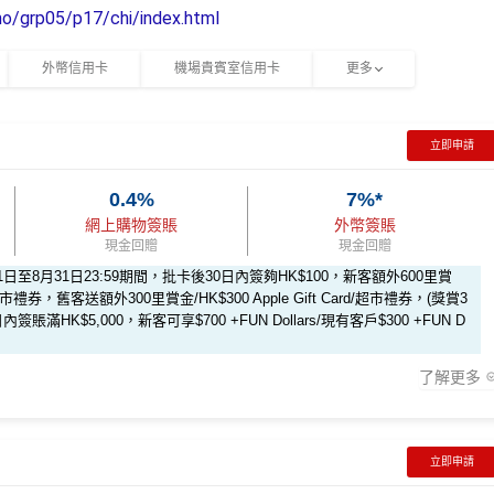
/grp05/p17/chi/index.html
外幣信用卡
機場貴賓室信用卡
更多
立即申請
0.4%
7%*
網上購物簽賬
外幣簽賬
現金回贈
現金回贈
月1日至8月31日23:59期間，批卡後30日內簽夠HK$100，新客額外600里賞
ard/超市禮券，舊客送額外300里賞金/HK$300 Apple Gift Card/超市禮券，(獎賞3
簽賬滿HK$5,000，新客可享$700 +FUN Dollars/現有客戶$300 +FUN D
了解更多
里先生會員平台申請獎賞額外送38里賞金！
立即申請