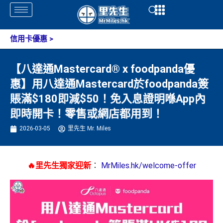
Skip
Open
Open
to
content
信用卡優惠
>
【八達通Mastercard® x foodpanda優
惠】用八達通Mastercard於foodpanda簽
賬滿$180即減$50！免入息證明喺App內
即時開卡！零售或網店都用到！
2026-03-05
里先生 Mr. Miles
🔥里先生獨家迎新
：
MrMiles.hk/welcome-offer