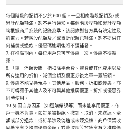
每個階段的配額不少於 600 個。一旦相應階段配額及/或
累計配額額滿，恕不另行通知。每個階段配額和累計配額
均根據商戶系統的記錄為準，該記錄對各方具有決定性及
約束力。若階段配額及／或累計配額已額滿，恕不提供任
何補償或退款。優惠碼逾期後將不獲補發。
7. 在推廣期內，每位用戶只可享優惠一次。優惠不得轉
讓。
8. 「單一淨額簽賬」指扣除平台費、運費或其他費用以及
所有適用的折扣、減價金額及優惠券後之單一簽賬額。
9. 優惠不能兌換現金、其他產品、服務、折扣或優惠，亦
不可轉讓予其他人及不可與其他推廣優惠、折扣或優惠券
同時使用。
10. 如因自身因素（如選購錯誤等）而未能享用優惠，商
戶一概不負責。如訂單被拒絕、撤銷、取消、未送達、全
額或部分退款，或訂單涉及偽造或未經授權，商戶保留收
回獲享有之推廣優惠金額，或收取相等於獲享有之推廣優