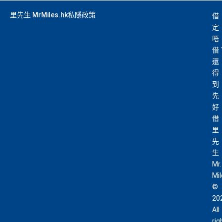
里先生 MrMiles.hk私隱政策
借
定
唔
借
還
得
到
先
好
借
里
先
生
Mr.
Mi
©
20
All
rig