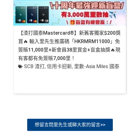
【渣打國泰Mastercard®】新舊客獨家$200獎
AE
賞🔥 輸入里先生推廣碼「HKRMRM11000」免
登記
簽賬11,000里+新會員38里賞金+盲盒抽獎🔥現
萬高
有客都有免簽賬7,000里！
有
SCB 渣打
,
信用卡迎新
,
里數-Asia Miles 國泰
+
想留言問里先生或睇大家的留言>>