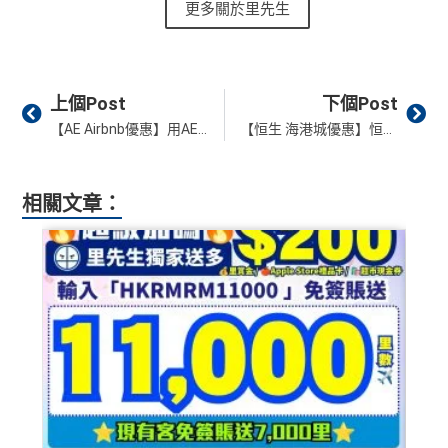
更多關於里先生
Prev
Ne
上個Post
下個Post
【AE Airbnb優惠】用AE信用卡簽滿HK$5,000回HK$500！優惠要登記！
【恒生 海港城優惠】恒生信用卡於海港城購物賺高達HK$3,200獎賞！
相關文章：