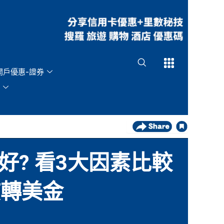
Open
Open
開戶優惠-證券
好? 看3大因素比較
該轉美金