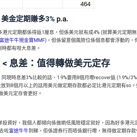
. 美金定期賺多3% p.a.
港元定期都係得返1厘息，但係美元就有成4% (就算美元定期無
富途牛牛現金寶MMF
)，但係留意個風險位係個息都會浮動的，
到時都有咁大息差。
 < 息差：值得轉做美元定存
同現時息差3%比較的話，1.9%要用8個月嚟recover返 (1.9%/3%
況只要美金放到8個月以上的話用美元做定期存款都必定比港元定期有so。
轉做美元定存會更好。
咩投資好，我個人都傾向係做啲低風險穩定就好，因為好多港元
去咗
富途牛牛
到睇，佢係證券行而唔係銀行嚟，無得做定期存款