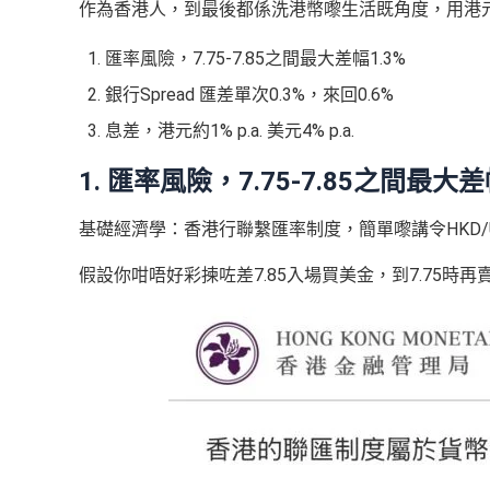
作為香港人，到最後都係洗港幣嚟生活既角度，用港
匯率風險，7.75-7.85之間最大差幅1.3%
銀行Spread 匯差單次0.3%，來回0.6%
息差，港元約1% p.a. 美元4% p.a.
1. 匯率風險，7.75-7.85之間最大差
基礎經濟學：香港行聯繫匯率制度，簡單嚟講令HKD/US
假設你咁唔好彩揀咗差7.85入場買美金，到7.75時再