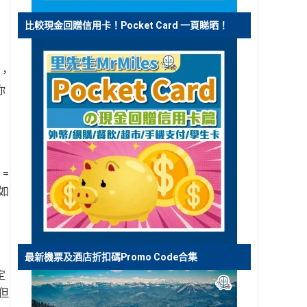
比較現金回贈信用卡！Pocket Card 一頁睇晒！
，
你
 =
如
最新機票及酒店折扣碼Promo Code合集
定
但