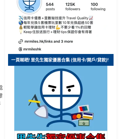
一頁睇晒! 里先生獨家優惠合集 (信用卡/開戶/貸款)!
諗
嚟
得