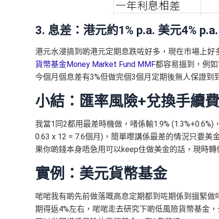
3. 息差：港元約1% p.a. 美元4% p.a
港元水浸搞到啲港元定期息跌咗好多，現在市場上好多
貨幣基金Money Market Fund MMF
都容易搵到，例如
今個月個息差有3%但做完個3個月定期後無人保證到
小結：匯率風險+兌換手續費
我當1同2都用最差時機做，啫係輸1.9% (1.3%+0.6%)，
0.63 x 12 = 7.6個月)，簡單嚟講係最差的情
果你啲錢本身唔急用可以keep住做美金的話，現時
實例：美元貨幣基金
啱啱我有啲先前做落嘅高息定期都到咗期係到搵緊做
期得返4%左右，啱啱走去研究下啲低風險貨幣基金，