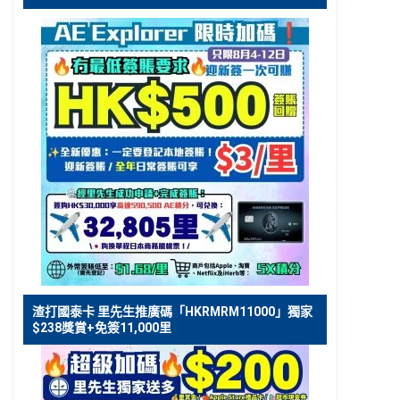
渣打國泰卡 里先生推廣碼「HKRMRM11000」獨家
$238獎賞+免簽11,000里