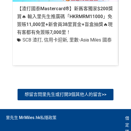
【渣打國泰Mastercard®】新舊客獨家$200獎
AE
賞🔥 輸入里先生推廣碼「HKRMRM11000」免
登記
簽賬11,000里+新會員38里賞金+盲盒抽獎🔥現
萬高
有客都有免簽賬7,000里！
有
SCB 渣打
,
信用卡迎新
,
里數-Asia Miles 國泰
+
想留言問里先生或打開3個其他人的留言>>
里先生 MrMiles.hk私隱政策
借
定