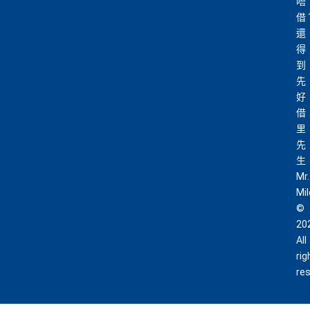
唔
借
還
得
到
先
好
借
里
先
生
Mr.
Mi
©
20
All
rig
re