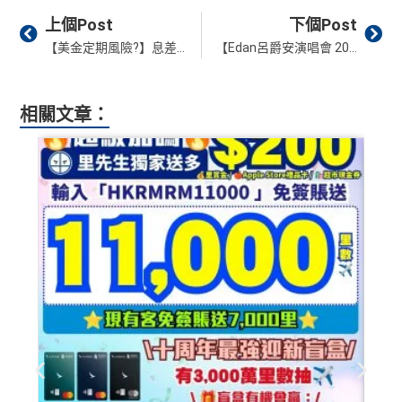
Prev
Ne
上個Post
下個Post
【美金定期風險?】息差3%做美元定期好唔好? 看3大因素比較美元定期 vs 港元定期 USD存款高2-3%應該轉美金
【Edan呂爵安演唱會 2025】7月3日公開發售！恒生VISA信用卡優先購票、搶飛心得、日期時間、票價、座位表
相關文章：