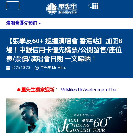
Skip
Open
Open
to
content
演唱會優先預訂
>
【張學友60+ 巡迴演唱會 香港站】加開8
場！中銀信用卡優先購票/公開發售/座位
表/票價/演唱會日期 一文睇晒！
2025-10-20
里先生 Mr. Miles
🔥里先生獨家迎新
：
MrMiles.hk/welcome-offer