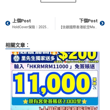
Prev
Ne
上個Post
下個Post
HoldCover保險︱2025獨家介紹人推薦碼【MRMILES】即享97折！入埋指定優惠碼全線車保額外再享9折！
【信銀國際香港航空Mastercard®卡】經里先生申請額外送$600現金券！迎新高達104,000 FWC積分(可兌換4張沖繩/上海經濟艙來回機票)！海外、網購$4/FWC積分、本地簽賬$6/FWC 積分
相關文章：