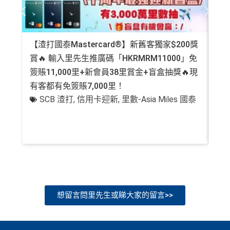
【渣打國泰Mastercard®】新舊客獨家$200獎
AE
賞🔥 輸入里先生推廣碼「HKRMRM11000」免
登記
簽賬11,000里+新會員38里賞金+盲盒抽獎🔥現
萬高
有客都有免簽賬7,000里！
有
SCB 渣打
,
信用卡迎新
,
里數-Asia Miles 國泰
+
想留言問里先生或睇大家的留言>>