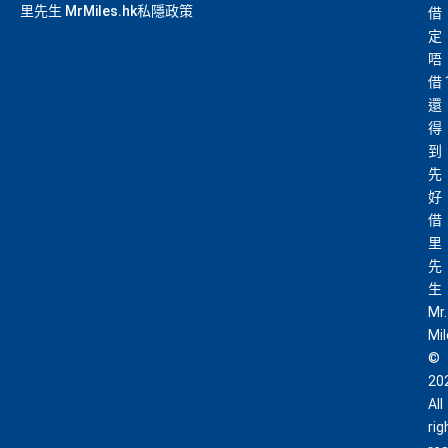
里先生 MrMiles.hk私隱政策
借
定
唔
借
還
得
到
先
好
借
里
先
生
Mr.
Mi
©
20
All
rig