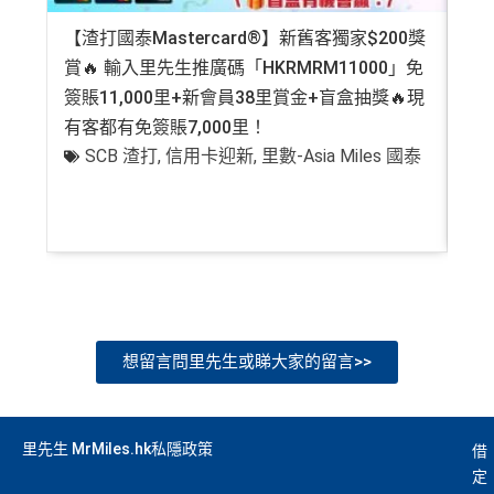
【渣打國泰Mastercard®】新舊客獨家$200獎
AE
賞🔥 輸入里先生推廣碼「HKRMRM11000」免
登記
簽賬11,000里+新會員38里賞金+盲盒抽獎🔥現
萬高
有客都有免簽賬7,000里！
有
SCB 渣打
,
信用卡迎新
,
里數-Asia Miles 國泰
+
想留言問里先生或睇大家的留言>>
里先生 MrMiles.hk私隱政策
借
定