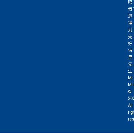
唔
借
還
得
到
先
好
借
里
先
生
Mr.
Mi
©
20
All
rig
re