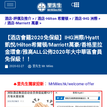
Skip
Open
Open
to
content
酒店-評價及推介
> /
酒店-Hilton 希爾頓
> /
酒店-IHG 洲際
>
/
酒店-Marriott 萬豪
>
【酒店會籍2020免保級】IHG洲際/Hyatt
凱悅/Hilton希爾頓/Marriott萬豪/香格里拉
金環會/雅高ALL公佈2020年大中華區會員
免保級！！
2020-02-27
里先生 Mr. Miles
🔥里先生獨家迎新
：
MrMiles.hk/welcome-offer