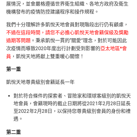
展情況，並會嚴格遵循世界衛生組織、各地方政府及衛生
機構發布的疫情防控建議程序和操作規程。
我們十分理解許多凱悅天地會員對現階段出行仍有顧慮，
不過在這段時間，請您不必擔心凱悅天地會籍保級及獎勵
過期等問題
。秉承凱悅一貫的“關愛”理念，對於可能因此
次疫情而導致2020年度出行計劃受到影響的
亞太地區*會
員
，凱悅天地將獻上雙重暖心關懷！
第一重
凱悅天地尊貴級別會籍延長一年
對於符合條件的探索者、冒險家和環球客級別的凱悅天
地會員，會籍現時的截止日期將從2021年2月28日延長
至2022年2月28日，以保持您尊貴級別會員的身份和禮
遇。
第二重