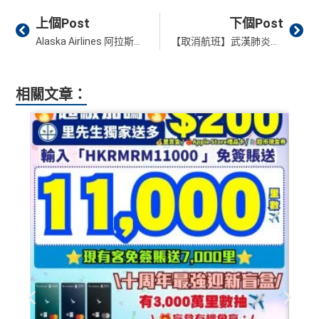
Prev
Ne
上個Post
下個Post
Alaska Airlines 阿拉斯加航空將於2021年夏天加入oneworld alliance
【取消航班】武漢肺炎肆虐 各國封關措施 及 各航空公司最新航班資訊／退款安排
相關文章：