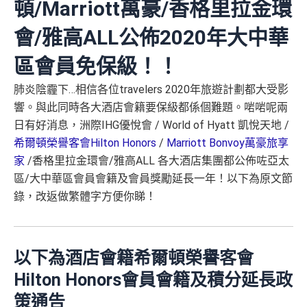
頓/Marriott萬豪/香格里拉金環
會/雅高ALL公佈2020年大中華
區會員免保級！！
肺炎陰霾下…相信各位travelers 2020年旅遊計劃都大受影
響。與此同時各大酒店會籍要保級都係個難題。啱啱呢兩
日有好消息，洲際IHG優悅會 / World of Hyatt 凱悅天地 /
希爾頓榮譽客會Hilton Honors
/
Marriott Bonvoy萬豪旅享
家
/香格里拉金環會/雅高ALL 各大酒店集團都公佈咗亞太
區/大中華區會員會籍及會員獎勵延長一年！以下為原文節
錄，改返做繁體字方便你睇！
以下為酒店會籍希爾頓榮譽客會
Hilton Honors會員會籍及積分延長政
策通告