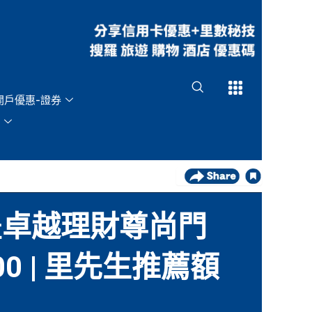
Open
Open
開戶優惠-證券
6】滙豐卓越理財尊尚門
0 | 里先生推薦額