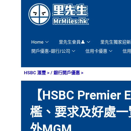
Skip
to
content
Home
里先生會員👤
里先生獨家迎新
開戶優惠-銀行/公司
信用卡優惠
信
HSBC 滙豐
> /
銀行開戶優惠
>
【HSBC Premi
檻、要求及好處一覽
外MGM