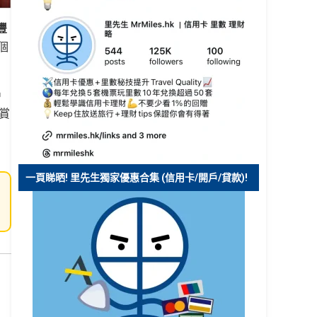
滙豐
個
戶
獎賞
一頁睇晒! 里先生獨家優惠合集 (信用卡/開戶/貸款)!