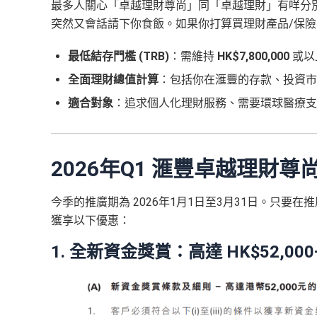
最多人關心「卓越理財尊尚」同「卓越理財」有咩分別。
突然又會話請下你食飯。如果你打算買理財產品/保險的話，用HSB
最低結存門檻 (TRB)
：需維持
HK$7,800,000
或以
全面理財總值計算
：包括你在滙豐的存款、投資市
適合對象
：追求個人化理財服務、需要環球醫療支
2026年Q1 滙豐卓越理財尊尚
今季的推廣期為 2026年1月1日至3月31日。只要在推廣期內維
獲享以下優惠：
1. 全新資金獎賞：高達 HK$52,00