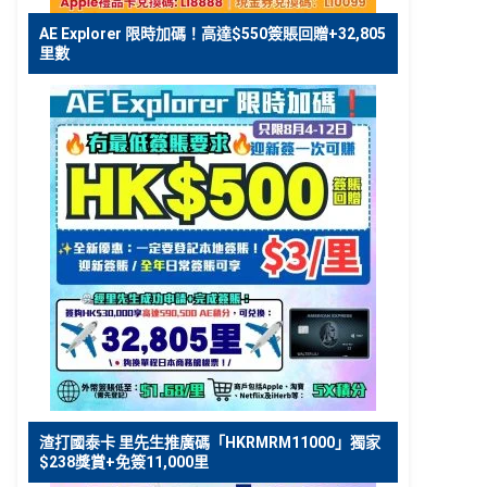
AE Explorer 限時加碼！高達$550簽賬回贈+32,805
里數
渣打國泰卡 里先生推廣碼「HKRMRM11000」獨家
$238獎賞+免簽11,000里