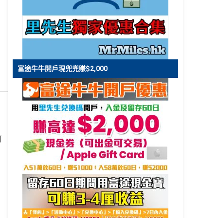
，
富途牛牛開戶現兜兜賺$2,000
可