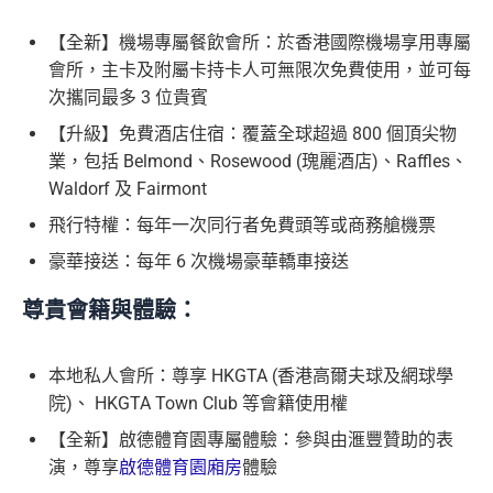
【全新】機場專屬餐飲會所：於香港國際機場享用專屬
會所，主卡及附屬卡持卡人可無限次免費使用，並可每
次攜同最多 3 位貴賓
【升級】免費酒店住宿：覆蓋全球超過 800 個頂尖物
業，包括 Belmond、Rosewood (瑰麗酒店)、Raffles、
Waldorf 及 Fairmont
飛行特權：每年一次同行者免費頭等或商務艙機票
豪華接送：每年 6 次機場豪華轎車接送
尊貴會籍與體驗：
本地私人會所：尊享 HKGTA (香港高爾夫球及網球學
院)、 HKGTA Town Club 等會籍使用權
【全新】啟德體育園專屬體驗：參與由滙豐贊助的表
演，尊享
啟德體育園廂房
體驗