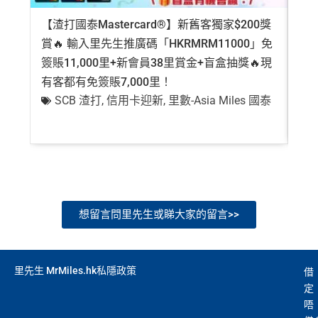
【渣打國泰Mastercard®】新舊客獨家$200獎
AE
賞🔥 輸入里先生推廣碼「HKRMRM11000」免
登記
簽賬11,000里+新會員38里賞金+盲盒抽獎🔥現
萬高
有客都有免簽賬7,000里！
有
SCB 渣打
,
信用卡迎新
,
里數-Asia Miles 國泰
+
想留言問里先生或睇大家的留言>>
里先生 MrMiles.hk私隱政策
借
定
唔