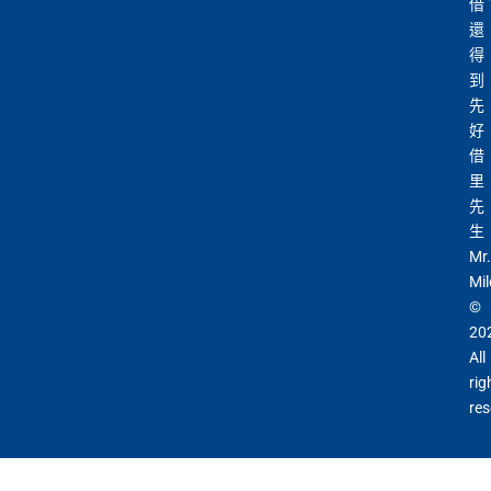
借
還
得
到
先
好
借
里
先
生
Mr.
Mil
©
20
All
rig
res