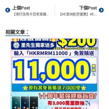
Prev
Ne
上個Post
下個Post
【渣打信用卡百老滙優惠】於Broadway簽賬享6,000里/$600現金回贈！指定產品低至5折！要登記！
【AE澳洲航空優惠】AE信用卡於Qantas簽滿$4,000回$800！優惠要登記！
相關文章：