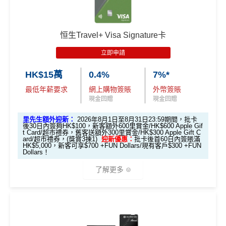
恒生Travel+ Visa Signature卡
立即申請
HK$15萬
0.4%
7%*
最低年薪要求
網上購物簽賬
外幣簽賬
現金回贈
現金回贈
里先生額外迎新：
2026年8月1日至8月31日23:59期間，批卡
後30日內簽夠HK$100，新客額外600里賞金/HK$600 Apple Gif
t Card/超市禮券，舊客送額外300里賞金/HK$300 Apple Gift C
ard/超市禮券，(獎賞3揀1)
迎新優惠：
批卡後首60日內簽賬滿
HK$5,000，新客可享$700 +FUN Dollars/現有客戶$300 +FUN
Dollars！
了解更多
*一般本地簽賬5%簽賬回贈只適用於本地餐飲簽賬
經里先
生會員平台申請獎賞額外送38里賞金！