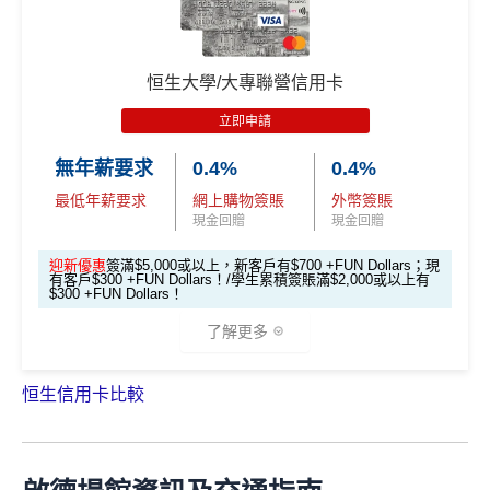
其他海外外幣簽賬可享
高達5% +FUN Dollars回贈
hk/enjoy/
4月17日或之前申請，填表呢邊
：
https://forms.gle/rPueeq
🎁
迎新禮遇
本地餐飲簽賬可享
高達5% +FUN Dollars回贈
aPvoCRjPBh9
基本迎新：
恒生大學/大專聯營信用卡
現有客戶都有迎新$300 +FUN Dollars
里先生全新優惠：
推廣期：2026年1月1日至12月31日
立即申請
❎
缺點
迎新優惠：批卡後60日內累積簽賬滿HK$5,000，新客
推廣期：2026年8月1-31日23:59
戶即可享
$700
+FUN Dollars
！
無年薪要求
0.4%
0.4%
經里先生申請enJoy卡
無得換里數
迎舊優惠：現有恒生卡客戶都有
$300 +FUN Dollars
！
最低年薪要求
網上購物簽賬
外幣簽賬
里先生會員平台額外賞
：成為新會員並經平台
全日制大學/大專學生於批卡後首60日內累積簽賬滿HK
現金回贈
現金回贈
積分每年續期月計有效期24個月
申請獎賞賺額外
38里賞金
$2,000都有迎新優惠！
日常簽賬回贈0.4%，唔算太吸引
全新信用卡
客戶批卡後30日內簽夠HK$100，送
迎新優惠
簽滿$5,000或以上，新客戶有$700 +FUN Dollars；現
有客戶$300 +FUN Dollars！/學生累積簽賬滿$2,000或以上有
海外外幣簽賬可享高達
6% +FUN Dollars回贈
、網上零
額外
900里賞金*
/
HK$900
Apple Gift Card/超市禮
$300 +FUN Dollars！
*「恒生Travel+ Visa Signature卡 +FUN Dollars 獎賞計
售簽賬可享高達
5% +FUN Dollars回贈
、自選簽賬類別
券 (3揀1)
劃」受有關條款及細則約束，回贈優惠期已延長至2026年
了解更多
簽賬可享高達
1% +FUN Dollars回贈
，每月額外回贈上
現有信用卡
客戶批卡後30日內簽夠HK$100，送
1月31日，成功登記並
每月累積合資格簽賬HK$6,000或以
限$500 +FUN Dollars！^
額外
400里賞金*
/
HK$400
Apple Gift Card/超市禮
上
，即可享簽賬回贈。每月額外回贈上限為$500 +FUN D
恒生信用卡比較
券(3揀1)
*交學費賺回贈，額外回贈上限$200 cash dollars，需登記
✅
優點
ollars，所有額外回贈會一齊計！已登記的客戶毋需再次
https://bit.ly/3JfC7hH
。更多詳情：
www.mrmiles.hk/hang-
登記，即可繼續賺取額外 +FUN Dollars。
登記連結：
http
立即申請！
→
MrMiles.hk/enjoy-apply
seng-student/
s://www.hangseng.com/zh-hk/personal/cards/mobile-pay
永久免年費
📝迎新表格：
MrMiles.hk/enjoy-form
🎁
迎新禮遇
ment-and-services/chatbot-card-registration/?offer=travel