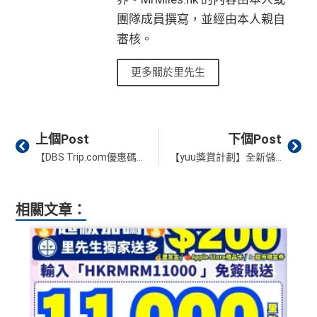
團隊成員撰寫，並經由本人親自
審核。
更多關於里先生
Prev
Ne
上個Post
下個Post
【DBS Trip.com優惠碼Promo code】DBS Mastercard預訂指定產品高達HK$300預訂折扣！
【yuu獎賞計劃】全新儲分計劃 登記賺分換獎賞一App搞掂 惠康/萬寧/7-Eleven/IKEA都有份！迎新賺高達5X積分！
相關文章：