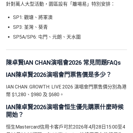
針對萬人大型活動，園區設有「離場易」特別安排：
^有關
申請恒生 enJoy 卡之注意事項及申請人聲明詳情（
按
專有校園優惠
此
）
憑卡簽賬之部份金額將捐贈母校，用以資助大學 / 大專
SP1: 觀塘、將軍澳
❎
缺點
院校發展
SP3: 荃灣、葵青
有永久免年費優惠
冇得換里數
SP5A/SP6: 屯門、元朗、天水圍
學生卡有時都可以玩到恒生卡其他大promo
唔中特選商戶簽賬回贈0.5%，唔算太吸引
❎
缺點
陳卓賢IAN CHAN演唱會2026 常見問題FAQs
查看更多信用卡詳情及分析...
無得換里數
IAN陳卓賢2026演唱會門票售價是多少？
日常簽賬回贈0.4%，唔算太吸引，但可以攞咗做第一
IAN CHAN :GROWTH: LIVE 2026 演唱會門票售價分別為港
張卡先，到時再拎其他恒生卡都易啲
幣 $1,280、$980 及 $680。
積分每年續期月計有效期24個月
IAN陳卓賢2026演唱會恒生優先購票什麼時候
查看更多信用卡詳情及分析...
開始？
恒生Mastercard信用卡客戶可於2026年4月28日15:00至4