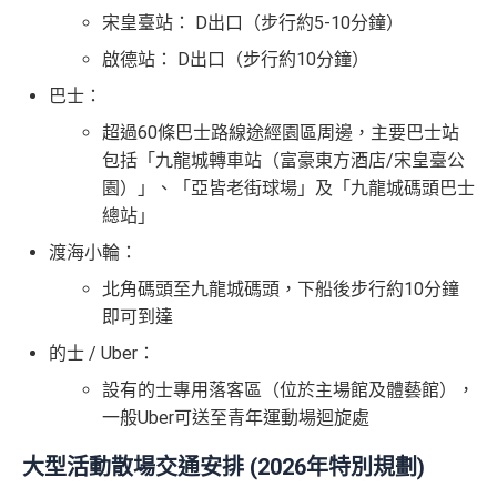
K$2,000或以上➜$300 +FUN Dollars
好，
方可獲贈有關獎賞。 如客戶於申請日期前12個月內
宋皇臺站： D出口（步行約5-10分鐘）
曾持有恒生enJoy卡之主卡，將不可獲享本平台額外迎新
只適用於
非全日制大學/大專學生
：
啟德站： D出口（步行約10分鐘）
獎賞。若客戶於開戶後13個月內取消有關信用卡戶口，並
於新卡發出之日期後60日內，憑卡累積簽賬滿H
已獲贈有關之迎新獎賞，則須繳付同等價值之金額作為手
巴士：
K$5,000或以上
續費。(包括恒生銀行及Mr.Miles 所提供的迎新獎賞)
超過60條巴士路線途經園區周邊，主要巴士站
全新信用卡客戶➜$700 +FUN Dollars
✅
優點
包括「九龍城轉車站（富豪東方酒店/宋皇臺公
現有信用卡客戶➜$300 +FUN Dollars
園）」、「亞皆老街球場」及「九龍城碼頭巴士
容易批卡，入息要求親民
總站」
✅
優點
同大型積分計劃合作，於yuu合作商戶簽賬有高達額外
渡海小輪：
4x積分
北角碼頭至九龍城碼頭，下船後步行約10分鐘
交學費可享 2.4% +FUN Dollars 回贈優惠！(額外回贈
商戶折扣多，超市便利店食肆都有，經常有機會用到
即可到達
上限高達$200 +FUN dollars，需登記
https://bit.ly/3JfC
7hH
)
寫到明永久免年費^！
的士 / Uber：
容易批卡，學生都申請得！
持續地有優惠，餐飲零售入油都不時有優惠，仲會有
設有的士專用落客區（位於主場館及體藝館），
一日快閃折扣
新客戶享迎新享有$700 +FUN Dollars
一般Uber可送至青年運動場迴旋處
耐唔耐有高折扣Agoda code用→
Agoda code酒店折扣
現有客戶迎新都有$300 +FUN Dollars
大型活動散場交通安排 (2026年特別規劃)
代碼
全日制學生迎新都有$300 +FUN Dollars