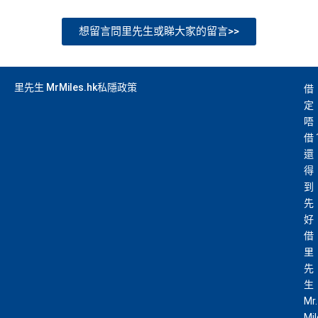
想留言問里先生或睇大家的留言>>
里先生 MrMiles.hk私隱政策
借
定
唔
借
還
得
到
先
好
借
里
先
生
Mr.
Mi