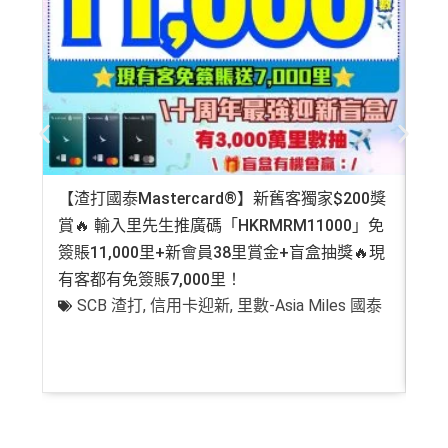
【渣打國泰Mastercard®】新舊客獨家$200獎
AE
賞🔥 輸入里先生推廣碼「HKRMRM11000」免
登記
簽賬11,000里+新會員38里賞金+盲盒抽獎🔥現
萬高
有客都有免簽賬7,000里！
有
SCB 渣打
,
信用卡迎新
,
里數-Asia Miles 國泰
+