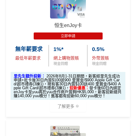
ercard可以
用+Fun Dollars找卡數
！）
**每1里賞金 ≈ HK$1，可兌換FPS轉數快回贈！
基本迎
🎁
迎新禮遇
新：
限時加碼迎新：
恒生enJoy卡
新舊客戶於
網上連結申請
批卡後首60日內累積簽賬滿H
K$5,000，即符合獲取條件
立即申請
推廣期：2026年7月16日至7月31日23:59
全新客戶
：
$700 +FUN Dollars
經里先生申請恒生MMPOWER World Mastercard
無年薪要求
1%*
0.5%
現有客戶
：
$300 +FUN Dollars
全新信用卡客戶*批卡後30日內簽夠HK$100，
最低年薪要求
網上購物簽賬
外幣簽賬
日本、韓國、泰國、內地、澳門及台灣實體店外幣簽
送額外1,000里賞金/HK$1,000🍎Apple Gift Car
現金回贈
現金回贈
賬可享
高達7% +FUN Dollars
、其他外幣簽賬、本地餐
d/超市禮券 (3揀1)
里先生額外迎新：
2026年8月1-31日期間，新客經里先生成功
飲可享
高達5% +FUN Dollars
，每月額外回贈上限$500
現有信用卡客戶批卡後30日內簽夠HK$100，送
申請+批卡後30日內簽$100送900 里賞金/$900 Apple Gift Car
+FUN Dollars！^
d/超市禮券(3揀1)，
現有客30日內簽$100送400 里賞金/$400 A
額外500里賞金/HK$500🍎Apple Gift Card/超
pple Gift Card/超市禮券(3揀1)，
迎新優惠：
發卡後60日內綁定
enJoy卡至yuu再於yuu合作商戶簽夠HK$5,000，新客迎新總共
市禮券(3揀1)
賺140,000 yuu積分！舊客都有迎新60,000 yuu積分！
✅
優點
立即申請！
→
MrMiles.hk/mpower-apply
了解更多
入息要求親民，相當易批卡
📝迎新表格：
MrMiles.hk/mpower-form
日本、韓國、泰國、內地、澳門及台灣實體店外幣簽
申請後記得盡快填form先有額外獎賞㗎！
*恒生enJoy卡於yuu合作商戶消費會以yuu積分作回贈，可
賬可享
高達7% +FUN Dollars回贈
於下次合作商戶可當現金使用。更多詳情：
www.mrmiles.
*每1
里賞金
≈ HK$1，可兌換FPS轉數快回贈！
***2026年