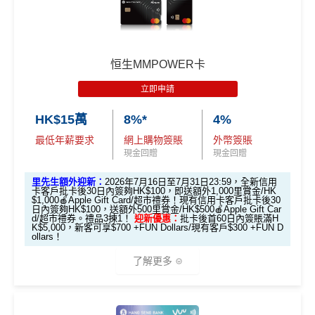
🎁
迎新禮遇
里先生限時迎新：
推廣期：2026年8月1日至8月31日23:59
恒生MMPOWER卡
經里先生申請恒生Travel+ Visa Signature卡
立即申請
里先生會員平台額外賞
：成為新會員並經平台
HK$15萬
8%*
4%
申請獎賞賺額外
38里賞金
最低年薪要求
網上購物簽賬
外幣簽賬
全新*信用卡客戶
批卡後30日內簽夠HK$100送
現金回贈
現金回贈
額外600里賞金**/HK$600 Apple Gift Card /超
市禮券(3揀1)
里先生額外迎新：
2026年7月16日至7月31日23:59，全新信用
卡客戶批卡後30日內簽夠HK$100，即送額外1,000里賞金/HK
現有信用卡客戶
批卡後30日內簽夠HK$100送
額
$1,000🍎Apple Gift Card/超市禮券！現有信用卡客戶批卡後30
日內簽夠HK$100，送額外500里賞金/HK$500🍎Apple Gift Car
外300里賞金**/HK$300 Apple Gift Card /超市
d/超市禮券。禮品3揀1！
迎新優惠：
批卡後首60日內簽賬滿H
K$5,000，新客可享$700 +FUN Dollars/現有客戶$300 +FUN D
禮券(3揀1)
ollars！
立即申請！
→
MrMiles.hk/travel-plus-apply/
了解更多
📝迎新表格：
MrMiles.hk/travel-plus-form
申請後記得盡快填form先有額外獎賞㗎！
（由2023年7月22日開始，恒生MMPOWER World Mast