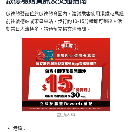
啟德場館資訊及交通指南
入息要求親民，
學生都申請得！
申請後記得盡快填form先有額外獎賞㗎！
plus
如指定信用卡主卡及其附屬卡共用同一信用額，
累積
恒生 - 大學/大專聯營信用卡迎新優惠
網購及指定商戶、網上娛樂及網上服飾
簽賬可享高達
啟德體藝館位於啟德體育園內，建議乘客使用港鐵屯馬綫
簽賬將合併計算。 合資格客戶於獲贈本台額外獎賞時，
有
*每1
里賞金
≈ HK$1，可兌換FPS轉數快回贈！
***2026年
8% +FUN Dollars
關指定信用卡戶口必須仍然有效及信用狀況良好，
方可獲
前往啟德站或宋皇臺站，步行約10-15分鐘即可到達。活
4月30日或之前申請，填表呢邊：
https://forms.gle/kxgn
指定院校學生限定：
贈有關獎賞。
優惠受條款及細則約束，詳情請瀏覽恒生官
其他網購享高達
5% +FUN Dollars
動當日人流極多，請預留充裕交通時間。
ssv2SszCqxmp7
基本迎新：
網
香港中文大學(👉申請連結：
MrMiles.hk/hase-s
外幣簽賬享高達
4% +FUN Dollars
推廣期：2026年1月2日起至2026年12月31日
tudent-cuhk-apply
)
查看更多信用卡詳情及分析...
❎
缺點
發卡後首60日內，綁定enJoy卡至yuu獎賞計劃及憑卡
香港城市大學(👉申請連結：
MrMiles.hk/hase-s
累積合資格零售簽賬滿HK$5,000，全新客戶可獲
140,0
tudent-city-apply
)
無得換里數
00 yuu
積分
，(相等於HK$700)；現有其他信用卡客戶
香港浸會大學(👉申請連結：
MrMiles.hk/hase-s
都有
60,000 yuu
積分
，(相等於HK$300)！
積分每年續期月計有效期24個月
tudent-bu-apply
)
日常簽賬回贈0.4%，唔算太吸引
香港中文大學專業進修學院(👉申請連結：
MrMi
全新客戶為現在及緊接申請日期前12個月內未曾持有任何
les.hk/hase-student-cuscs-apply
)
恒生信用卡 / 聯營卡 / 消費卡主卡之主卡申請人。 現有信
^「恒生MMPOWER World Mastercard 5% +FUN Dollar
用卡客戶為現在及/ 或緊接申請日期前12個月內曾持有任
香港恒生大學(👉申請連結：
MrMiles.hk/hase-s
s」受有關條款及細則約束，詳情請瀏覽
www.hangseng.c
何恒生信用卡/聯營卡主卡（不包括消費卡及專享卡）之主
tudent-hsu-apply
)
om/content/dam/hase/rwd/personal/cards/pdfs/everyday_
卡申請人。 如指定信用卡主卡及其附屬卡共用同一信用
贊助內容
tnc_cn.pdf
優惠受條款及細則約束，詳情請瀏覽恒生官網
只適用於
全日制大學/大專學生
：
額，
累積簽賬將合併計算。 合資格客戶於獲贈本台額外獎
於新卡發出之日期後60日內，憑卡累積簽賬滿H
港鐵：
查看更多信用卡詳情及分析...
賞時，
有關指定信用卡戶口必須仍然有效及信用狀況良