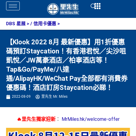
Skip
Open
Open
to
content
DBS 星展
> /
信用卡優惠
>
【Klook 2022 8月 最新優惠】用1折優惠
碼預訂Staycation！有香港君悅／尖沙咀
凱悅／JW萬豪酒店／柏寧酒店等！
Tap&Go/PayMe/八達
通/AlipayHK/WeChat Pay全部都有消費券
優惠碼！酒店訂房Staycation必睇！
2022-08-09
里先生 Mr. Miles
🔥里先生獨家迎新
：
MrMiles.hk/welcome-offer