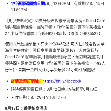
1折優惠碼開搶日期:
8月12日9PM，有效期至8月15日
11:59PM
【8月快樂狂賞】免費升級君悅豪華海景客房+ Grand Café
咖啡廳自助晚餐+ 自助早餐 + Tiffin茶園外賣下午茶禮盒+
24 小時住宿體驗：每晚HK$3455起（原價：HK$5528）
使用1折優惠碼*後，只需HK$346起即可入住1晚君悅豪華
海景客房住宿，翌日享用豐富早餐(兩位)，入住當日於
Grand Café 咖啡廳享用自助晚餐(兩位)，預訂時請選擇用
餐時間。退房當日享用Tiffin茶園外賣下午茶禮盒 一份(2人
份量)，星期一至四入住可享受最多24 小時住宿體驗！
詳情及預訂網址：
https://bit.ly/3pczxkK
限時優惠開賣日期：8月12日晚上9時起至8月18日
入住日期：8月29日至10月27日
8月13日：香港柏寧酒店