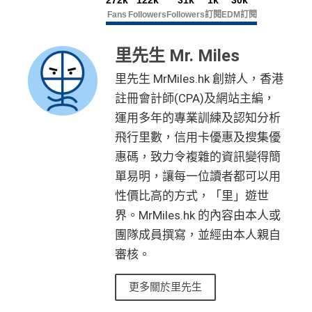
272k
122k
31k
1k
30k
Fans
Followers
Followers
訂閱
EDM訂閱
里先生 Mr. Miles
里先生 MrMiles.hk 創辦人，香港
註冊會計師(CPA)及網站主編，
運用多年的專業訓練及認知分析
飛行里數，信用卡優惠及搜集優
惠碼，致力令複雜的資訊變得簡
單易明，讓每一位讀者都可以用
性價比高的方式，「里」遊世
界。MrMiles.hk 的內容由本人或
團隊成員撰寫，並經由本人親自
審核。
更多關於里先生