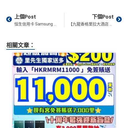
Prev
Ne
上個Post
下個Post
恒生信用卡 Samsung 優惠！於Samsung網上商店 簽滿指定金額即賺高達$2,000 Cash Dollars / 400,000 yuu積分！
【九龍香格里拉大酒店 Kowloon Shangri-La, Hong Kong Staycation優惠】限量搶升級豪華半海景客房！套票包豪華客房+早餐+黃昏雞尾酒+$800消費額！一晚連服務費低至HK$1,650！另有包早餐+自助晚餐套票！
相關文章：