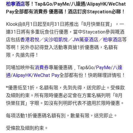
柏寧酒店
等！Tap&Go/PayMe/八達通/AlipayHK/WeChat
Pay全部都有消費券 優惠碼！酒店訂房Staycation必睇！
Klook由8月1日起至8月31日將推出「8月快樂狂賞」，一
連31日將有多重玩食住行優惠，當中Staycation參與嘅酒
店包括
香港君悅
／
尖沙咀凱悅
／
JW萬豪酒店
／
柏寧酒店
等
等啊！另外亦記得登入活動專頁搶1折優惠碼，名額有
限，先搶先得！
同場加映仲有
消費券
專屬優惠碼﹐
Tap&Go/
PayMe
/
八達
通
/
AlipayHK
/
WeChat Pay
全部都有份！快啲睇埋詳情啦！
*優惠低至1折，名額有限，先到先得，送完即止。受條款
及細則約束。所有限時優惠必定會在方案名稱列明「8月
快樂狂賞」字眼。如沒有列明即代表不適用於限時優惠。
每項活動1折優惠碼名額有別，數量有限，送完即止。
受條款及細則約束。