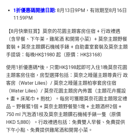
1折優惠碼開搶日期:
8月13日9PM，有效期至8月16日
11:59PM
【8月快樂狂賞】莫奈的花園主題客房住宿 + 行政禮遇
（含早餐、下午茶，雞尾酒 和開胃小菜）+ 莫奈主題野餐
套裝 + 莫奈主題鑽石機械手錶 + 自助畫室套裝及莫奈主題
手提袋：每晚HK$1980 起（原價：HK$3168）
使用1折優惠碼*後，只需HK$198起即可入住1晚莫奈花園
主題客房住宿，房型選擇包括：莫奈之睡蓮主題尊貴行 政
客房（Water Lilies）/ 莫奈之睡蓮主題柏寧套房住宿
（Water Lilies）/ 莫奈花園主題房內佈置（主題花卉擺設
+ 畫 + 床尾巾 + 抱枕）。每房可獲贈莫奈花園主題限定禮
品 – 野餐籃1個 + 莫奈主題野餐墊1塊 + 主題酒杯2個 +
750 ml 汽泡酒1枝及莫奈主題鑽石機械手錶一隻（原價
HKD 5,880）。行政禮遇包括：免費雙人早餐、免費提供
下午小點、免費提供雞尾酒和開胃小菜。