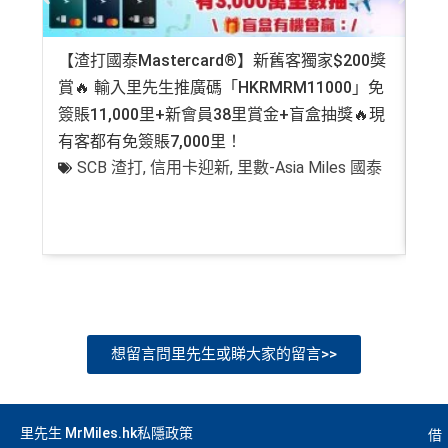
【渣打國泰Mastercard®】新舊客獨家$200獎
AE
賞🔥 輸入里先生推廣碼「HKRMRM11000」免
登記
簽賬11,000里+新會員38里賞金+盲盒抽獎🔥現
萬高
有客都有免簽賬7,000里！
有
SCB 渣打
,
信用卡迎新
,
里數-Asia Miles 國泰
+
想留言問里先生或睇大家的留言>>
里先生 MrMiles.hk私隱政策
借