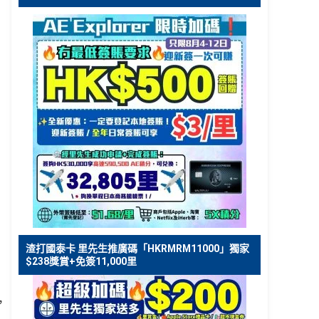
渣打國泰卡 里先生推廣碼「HKRMRM11000」獨家
$238獎賞+免簽11,000里
，