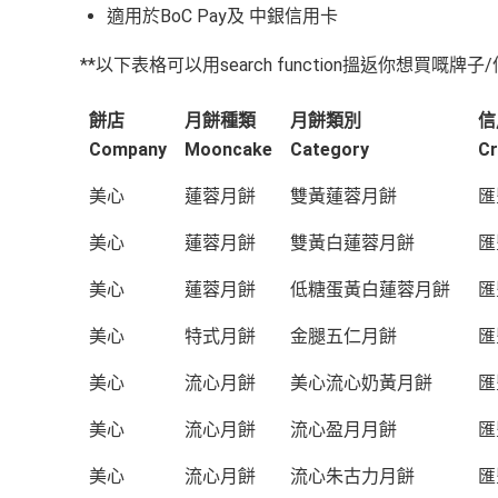
適用於BoC Pay及 中銀信用卡
**以下表格可以用search function搵返你想買嘅牌
餅店
月餅種類
月餅類別
信
Company
Mooncake
Category
Cr
美心
蓮蓉月餅
雙黃蓮蓉月餅
匯
美心
蓮蓉月餅
雙黃白蓮蓉月餅
匯
美心
蓮蓉月餅
低糖蛋黃白蓮蓉月餅
匯
美心
特式月餅
金腿五仁月餅
匯
美心
流心月餅
美心流心奶黃月餅
匯
美心
流心月餅
流心盈月月餅
匯
美心
流心月餅
流心朱古力月餅
匯