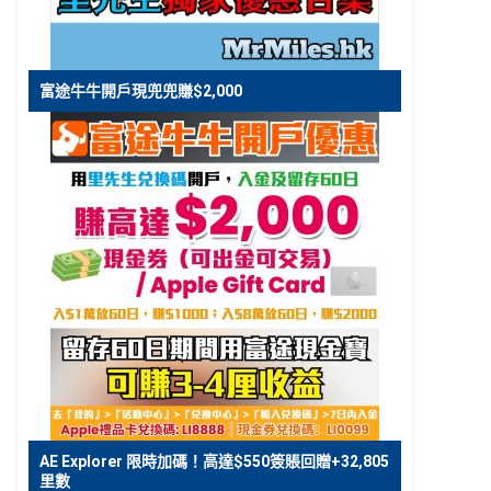
富途牛牛開戶現兜兜賺$2,000
AE Explorer 限時加碼！高達$550簽賬回贈+32,805
里數