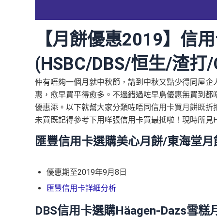
【月餅優惠2019】信
(HSBC/DBS/恒生/渣打/C
仲有唔夠一個月就中秋節，講到中秋又點少得同屋企人
惠，愈早買平得愈多。不過錯過咗早鳥優惠無買到都
優惠添。以下就幫大家分類咗唔同信用卡買月餅既折
未買既記得參考下用咩張信用卡買最抵啦！現時所見HSBC
匯豐信用卡選購美心月餅/東海堂月
優惠期至2019年9月8日
匯豐信用卡詳細分析
DBS信用卡選購Häagen-Dazs雪