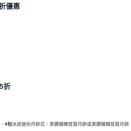
8折優惠
5折
、
4包
冰皮迷你月餅式、黑鑽榴槤荳蓉月餅或黑鑽榴槤荳蓉月餅