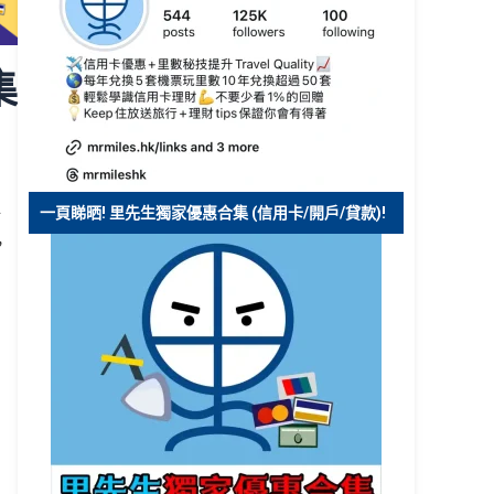
集
一頁睇晒! 里先生獨家優惠合集 (信用卡/開戶/貸款)!
折
，