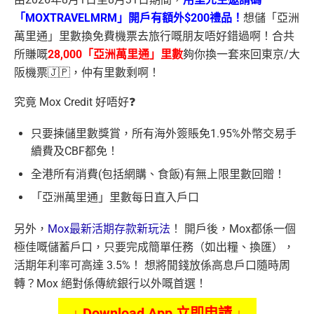
「MOXTRAVELMRM」開戶有額外$200禮品！
想儲「亞洲
萬里通」里數換免費機票去旅行嘅朋友唔好錯過啊！合共
所賺嘅
28,000「亞洲萬里通」里數
夠你換一套來回東京/大
阪機票🇯🇵，仲有里數剩啊！
究竟 Mox Credit 好唔好❓
只要揀儲里數獎賞，所有海外簽賬免1.95%外幣交易手
續費及CBF都免！
全港所有消費(包括網購、食飯)有無上限里數回贈！
「亞洲萬里通」里數每日直入戶口
另外，
Mox最新活期存款新玩法
！
開戶後，Mox都係一個
極佳嘅儲蓄戶口，只要完成簡單任務（如出糧、換匯），
活期年利率可高達 3.5%！ 想將閒錢放係高息戶口隨時周
轉？Mox 絕對係傳統銀行以外嘅首選！
↓ Download App 立即申請 ↓