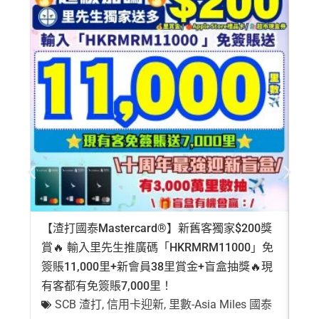
【渣打國泰Mastercard®】新舊客獨家$200獎
AE
賞🔥 輸入里先生推廣碼「HKRMRM11000」免
登記
簽賬11,000里+新會員38里賞金+盲盒抽獎🔥現
萬高
有客都有免簽賬7,000里！
有
SCB 渣打
,
信用卡迎新
,
里數-Asia Miles 國泰
+