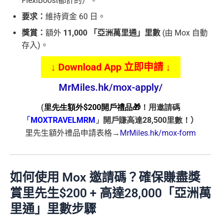
FlexiBoost都計的）。
要求：
維持資金 60 日。
獎賞：
額外
11,000 「亞洲萬里通」里數
(由 Mox 自動
存入)。
↓ Download App 立即申請 ↓
MrMiles.hk/mox-apply/
(
里先生額外$200開戶禮品🎁
！用邀請碼
「MOXTRAVELMRM
」開戶賺高達28,500里數！
）
里先生額外禮品申請表格→
MrMiles.hk/mox-form
如何使用 Mox 邀請碼？確保賺盡獎
賞里先生$200 + 高達28,000「亞洲萬
里通」里數步驟