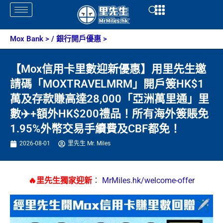
Skip
Open
Open
to
content
Mox Bank
> /
銀行開戶優惠
>
【Mox信用卡里數迎新優惠】用里先生邀
請碼「MOXTRAVELMRM」開戶簽HK$1
萬及存款賺高達28,000「亞洲萬里通」里
數✈️+額外HK$200禮品！所有海外簽賬免
1.95%外幣交易手續費及CBF都免！
2026-08-01
里先生 Mr. Miles
🔥里先生獨家迎新
：
MrMiles.hk/welcome-offer