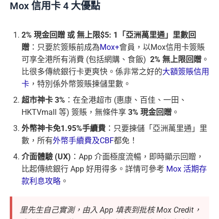
Mox 信用卡 4 大優點
2% 現金回贈 或 無上限$5: 1「亞洲萬里通」里數回
贈
：只要於簽賬前成為
Mox+
會員，以Mox信用卡簽賬
可享全港所有消費 (包括網購、食飯)
2% 無上限回贈
。
比很多傳統銀行卡更爽快。係非常之好的
大額簽賬信用
卡
，特別係外幣簽賬揀儲里數。
超市神卡 3%
：在全港超市 (惠康、百佳、一田、
HKTVmall 等) 簽賬，無條件享
3% 現金回贈
。
外幣神卡免1.95%手續費
：只要揀儲「亞洲萬里通」里
數，所有
外幣手續費及CBF
都免！
介面體驗 (UX)
：App 介面極度流暢，即時顯示回贈，
比起傳統銀行 App 好用得多。詳情可參考
Mox 活期存
款利息攻略
。
里先生自己實測，由入 App 填表到批核 Mox Credit，