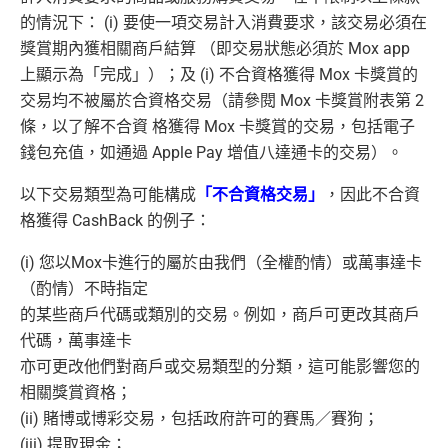
的情況下： (i) 要使一項交易計入消費要求，該交易必須在
獎賞期內獲相關商戶結算 （即交易狀態必須於 Mox app
上顯示為「完成」）；及 (i) 不合資格獲得 Mox 卡獎賞的
交易均不被屬於合資格交易（請參閱 Mox 卡獎賞附表第 2
條，以了解不合資 格獲得 Mox 卡獎賞的交易，包括電子
錢包充值，如通過 Apple Pay 增值八達通卡的交易）。
以下交易類型為可能構成
「不合資格交易」
，因此不合資
格獲得 CashBack 的例子：
(i) 您以Mox卡進行的屬於由我們（全權酌情）或萬事達卡
（酌情）不時指定
的某些商戶代碼或類別的交易。例如，商戶可更改其商戶
代碼，萬事達卡
亦可更改他們對商戶或交易類型的分類，這可能影響您的
相關獎賞資格；
(ii) 賭博或博彩交易，包括政府許可的賽馬／賽狗；
(iii) 提取現金；