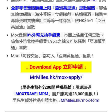
全部零售簽賬賺無上限「亞洲萬里通」里數回贈
，嘟係
無論你網購，海外簽賬，食飯睇戲，結婚攞酒，睇醫生
再誇張啲買樓俾訂金等等一樣係無上限HK$5=1「亞洲
萬里通」里數
Mox做到
0%外幣兌換手續費
！市面上係無任何里數卡
係免外幣兌換手續費1.95%之餘又可以儲到「亞洲萬里
通」里數！
Mox「每條交易」都可入「亞洲萬里通」里數！
↓ Download App 立即申請 ↓
MrMiles.hk/mox-apply/
(
里先生額外$200開戶禮品🎁
！用邀請碼
「MOXTRAVELMRM
」開戶賺高達28,000里數！
）
里先生額外禮品申請表格→
MrMiles.hk/mox-form