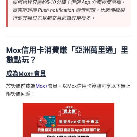
成個過程只需約5-10分鐘！佢個 App 介面極度流暢，
買完嘢即時 Push notification 顯示回贈，比起傳統銀
行要等幾日先見到交易紀錄好用得多。
Mox信用卡消費賺「亞洲萬里通」里
數點玩？
成為Mox+會員
於簽賬前成為
Mox+
會員，以Mox信用卡簽賬可享以下無上
限簽賬回贈：