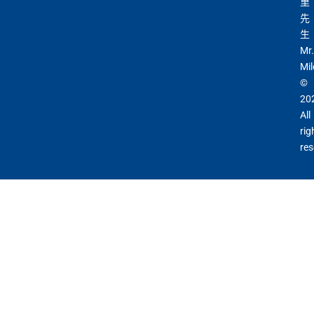
里
先
生
Mr.
Mil
©
20
All
rig
res