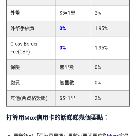
外幣
$5=1里
2%
外幣手續費
0%
1.95%
Cross Border
0%
1.95%
Fee(CBF)
保險
無里數
0%
繳費
無里數
0%
其他(合資格簽賬)
$5=1里
2%
打算用Mox信用卡的話睇睇幾個要點：
要賺$5=1「亞洲萬里通」里數就要就要成為
Mox+
會員