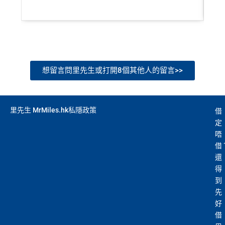
想留言問里先生或打開8個其他人的留言>>
里先生 MrMiles.hk私隱政策
借
定
唔
借
還
得
到
先
好
借