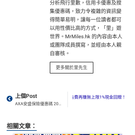
分析飛行里數，信用卡優惠及搜
集優惠碼，致力令複雜的資訊變
得簡單易明，讓每一位讀者都可
以用性價比高的方式，「里」遊
世界。MrMiles.hk 的內容由本人
或團隊成員撰寫，並經由本人親
自審核。
更多關於里先生
Prev
Ne
上個Post
isa公司卡無CBF放心俾Meta/Google廣告費再賺無上限1%現金回贈！
AXA安盛保險優惠碼 2026｜醫療保險、旅遊保險、家居保險 promo code及用啱信用卡交保費回贈優惠
相關文章：