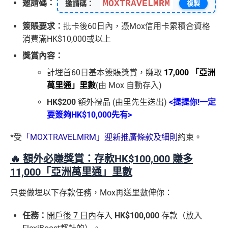
邀請碼：
MOXTRAVELMRM
邀請碼：
複製
簽賬要求：
批卡後60日內，憑Mox信用卡累積合資格
消費滿HK$10,000或以上
獎賞內容：
計埋首60日基本簽賬獎賞，賺取
17,000 「亞洲
萬里通」里數
(由 Mox 自動存入)
HK$200
額外禮品 (由里先生送出)
<提提你!一定
要簽夠HK$10,000先有>
*受
「MOXTRAVELMRM」迎新推廣條款及細則
約束。
🔥 額外必賺獎賞：存款HK$100,000 賺多
11,000「亞洲萬里通」里數
只要做埋以下存款任務，Mox再送里數俾你：
任務：
開戶後 7 日內
存入
HK$100,000
存款（放入