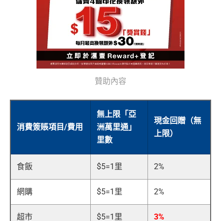
贊助內容
無上限「亞
現金回贈（無
消費簽賬項目/費用
洲萬里通」
上限）
里數
食飯
$5=1里
2%
網購
$5=1里
2%
超市
$5=1里
3%