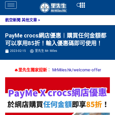
Skip
Open
Open
to
content
航空新聞 其他文章
>
PayMe crocs網店優惠︱購買任何金額都
可以享用85折！輸入優惠碼即可使用！
2023-02-15
里先生 Mr. Miles
🔥里先生獨家迎新
：
MrMiles.hk/welcome-offer