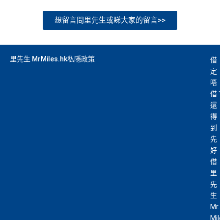
想留言問里先生或睇大家的留言>>
里先生 MrMiles.hk私隱政策
借
定
唔
借
還
得
到
先
好
借
里
先
生
Mr.
Mi