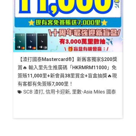
【渣打國泰Mastercard®】新舊客獨家$200獎
AE
賞🔥 輸入里先生推廣碼「HKRMRM11000」免
登記
簽賬11,000里+新會員38里賞金+盲盒抽獎🔥現
萬高
有客都有免簽賬7,000里！
有
SCB 渣打
,
信用卡迎新
,
里數-Asia Miles 國泰
+