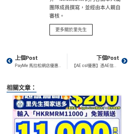
團隊成員撰寫，並經由本人親自
審核。
更多關於里先生
Prev
Ne
上個Post
下個Post
PayMe 馬拉松網店優惠︱買滿HK$1,500即減HK$180！即88折！輸入優惠碼即可使用！
【AE csl優惠】憑AE信用卡於csl、1010購買指定智能產品享高達HK$500即時折扣 簽訂指定5G服務更可享HK$500電子手機禮券
相關文章：