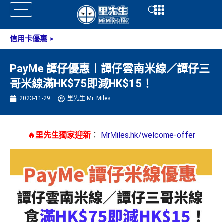
Skip
Open
Open
to
content
信用卡優惠
>
PayMe 譚仔優惠︱譚仔雲南米線／譚仔三
哥米線滿HK$75即減HK$15！
2023-11-29
里先生 Mr. Miles
🔥里先生獨家迎新
：
MrMiles.hk/welcome-offer