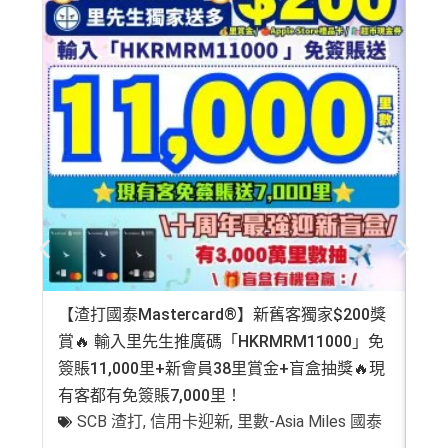
【渣打國泰Mastercard®】新舊客獨家$200獎
AE
賞🔥 輸入里先生推廣碼「HKRMRM11000」免
登記
簽賬11,000里+新會員38里賞金+盲盒抽獎🔥現
萬高
有客都有免簽賬7,000里！
有
SCB 渣打
,
信用卡迎新
,
里數-Asia Miles 國泰
+