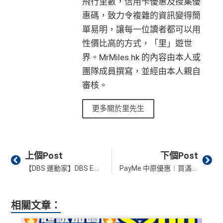
飛行里數，信用卡優惠及搜集優
惠碼，致力令複雜的資訊變得簡
單易明，讓每一位讀者都可以用
性價比高的方式，「里」遊世
界。MrMiles.hk 的內容由本人或
團隊成員撰寫，並經由本人親自
審核。
更多關於里先生
Prev
Ne
上個Post
下個Post
【DBS 運動家】DBS Eminent Card於運動家、C.P.U.、Runderful及旗下指定品牌專門店消費享HK$300「一扣即享」優惠
PayMe 中原優惠︱買滿HK$2,000即減HK$100！
相關文章：