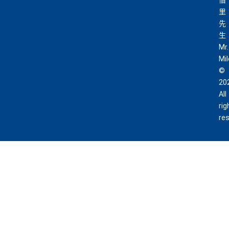
借
里
先
生
Mr.
Mi
©
20
All
rig
re