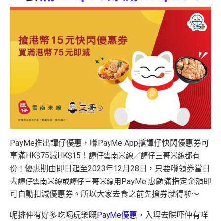
PayMe推出譚仔優惠，喺PayMe App搶譚仔快閃優惠券可
享滿HK$75減HK$15！
譚仔雲南米線／譚仔三哥米線都有
優惠期由即日起至2023年12月28日，只要喺領券當日
份！
去
PayMe 惠顧滿指定金額即
譚仔雲南米線或譚仔三哥米線用
可自動扣減優惠券。所以大家去食之前先搶券就得啦～
呢排仲有好多吃喝玩樂嘅
PayMe優惠
，入埋去睇吓仲有咩