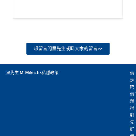
想留言問里先生或睇大家的留言>>
里先生 MrMiles.hk私隱政策
借
定
唔
借
還
得
到
先
好