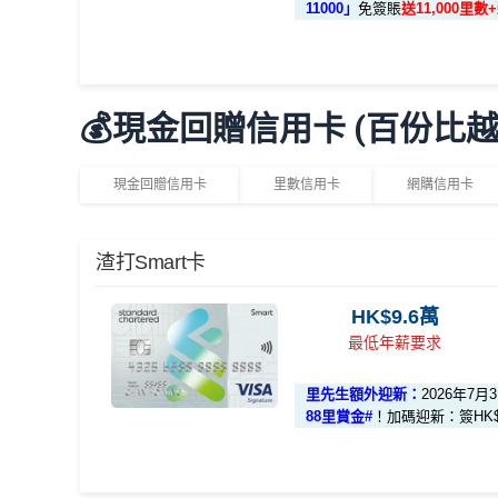
11000」
免簽賬
送11,000里
ply
，成功批卡後，新客免簽賬先送
11,000里數
❗️
基本里數同埋近新里數存入時間有啲唔同，詳情睇返
里先生推廣碼：
額外里數將會於信用卡獲發出後5個月內加入指定
🎁迎新禮遇
💰現金回贈信用卡 (百份比
國泰新會員登記：
MrMiles.hk/new-am
（做咗會員
✅申請完填
MrMiles.hk/cathay-card-form
賺多
HK
A. 渣打信用卡
全新
客戶迎新
✅成功批卡後首兩個月內，簽滿指定金額可以賺
B. 渣打信用卡
現有
客戶：
現金回贈信用卡
里數信用卡
網購信用卡
簽HK$5,000：賺高達10,000里數(HK$0.5=
優惠期：2026年8月1日至2026年8月31日
簽HK$40,000：賺高達30,000里數(HK$1.3
渣打信用卡現有客戶**一定要
經里先生指定連結+輸
渣打Smart卡
✅經里先生指定連結+輸入里先生推廣碼「HKRMRM
MrMiles.hk/cathay-card-apply
簽HK$110,000：
賺高達100,000里數
(HK$1
ply
，成功批卡後，新客免簽賬先送
11,000里數
❗️
✅免簽賬迎新：
開卡
加碼
送7,000里數！
HK$9.6萬
基本里數同埋近新里數存入時間有啲唔同，詳情睇返
✅申請完填
MrMiles.hk/cathay-card-form
賺多
HK
最低年薪要求
里先生推廣碼：
額外里數將會於信用卡獲發出後5個月內加入指定
C. 《超級10周年限定版》盲盒：
里先生額外迎新：
2026年7
國泰新會員登記：
MrMiles.hk/new-am
（做咗會員
✅申請完填
MrMiles.hk/cathay-card-form
賺多
HK
88里賞金#
！
加碼迎新：簽HK$3
🎁不論全新信用卡客戶*定現有信用卡客戶**推廣期內成
✅成功批卡後首兩個月內，簽滿指定金額可以賺
B. 渣打信用卡
現有
客戶：
0月11日或之前獲批卡更保證100%有獎！盲盒獎賞超
簽HK$5,000：賺高達10,000里數(HK$0.5=