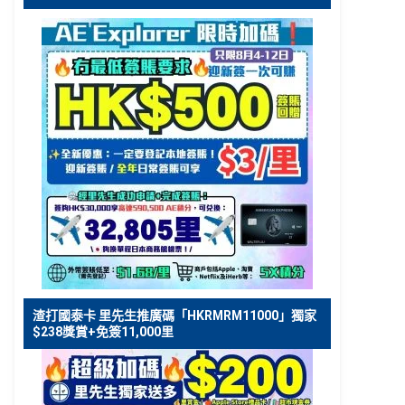
渣打國泰卡 里先生推廣碼「HKRMRM11000」獨家
$238獎賞+免簽11,000里