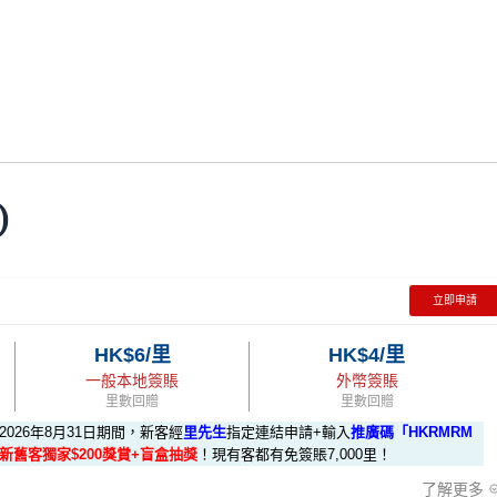
)
立即申請
HK$6/里
HK$4/里
一般本地簽賬
外幣簽賬
里數回贈
里數回贈
至2026年8月31日期間，新客經
里先生
指定連結申請+輸入
推廣碼「HKRMRM
數+新舊客獨家$200獎賞+盲盒抽獎
！現有客都有免簽賬7,000里！
了解更多