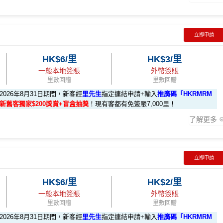
立即申請
HK$6/里
HK$3/里
一般本地簽賬
外幣簽賬
里數回贈
里數回贈
至2026年8月31日期間，新客經
里先生
指定連結申請+輸入
推廣碼「HKRMRM
11000」
申請渣打國泰Mastercard：
MrMiles.hk/cathay-card-ap
數+新舊客獨家$200獎賞+盲盒抽獎
！現有客都有免簽賬7,000里！
了解更多
HKRMRM11000
複製
$200獎賞+新會員38
里賞金
@
❗️【由里先生派出】
立即申請
以下迎新里數：
HK$6/里
HK$2/里
1里)
一般本地簽賬
外幣簽賬
里數回贈
里數回贈
里)
至2026年8月31日期間，新客經
里先生
指定連結申請+輸入
推廣碼「HKRMRM
11000」
申請渣打國泰Mastercard：
MrMiles.hk/cathay-card-ap
75=1里)