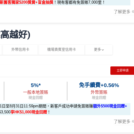
數+新舊客獨家$200獎賞+盲盒抽獎
！現有客都有免簽賬7,000里！
渣打Asia Miles迎新
攻略。
了解更多
HKRMRM11000
複製
的國泰會員賬戶內。
越高越好)
先申請到渣打國泰卡）
$200獎賞+新會員38
里賞金
@
❗️【由里先生派出】
以下迎新里數：
外幣信用卡
機場貴賓室信用卡
更多
1里)
3=1里)
入里先生推廣碼「HKRMRM11000」
申請渣打國泰Mastercard：
11000」
申請渣打國泰Mastercard：
MrMiles.hk/cathay-card-ap
立即申請
.1=1里)
5%*
免手續費+0.56%
渣打Asia Miles迎新
攻略。
$200獎賞+新會員38
里賞金
@
❗️【由里先生派出】
一般本地簽賬
外幣簽賬
HKRMRM11000
複製
的國泰會員賬戶內。
現金回贈
現金回贈
月31日至8月31日11:59pm期間，新客戶成功申請免簽賬賺
額外$500現金回贈+
先申請到渣打國泰卡）
$200獎賞+新會員38
里賞金
@
❗️【由里先生派出】
,500
享HK$1,000現金回贈
！
功申請渣打國泰Mastercard後，即可自動參加盲盒抽獎，並於1
以下迎新里數：
了解更多
豐富，有過萬份獎品、 合共3,000萬里數等你抽：
1里)