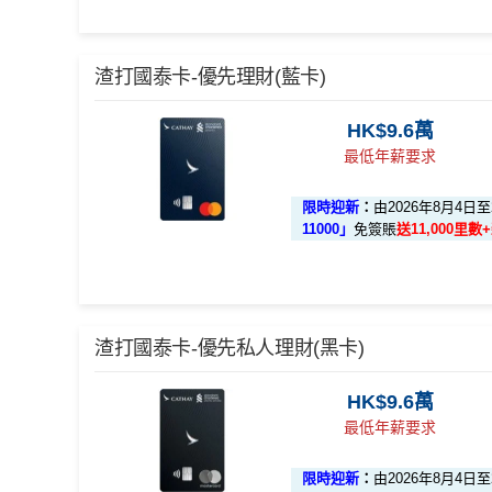
🎁迎新禮遇
渣打國泰卡-優先理財(藍卡)
A. 渣打信用卡
全新
客戶迎新
HK$9.6萬
最低年薪要求
優惠期：2026年8月4日至2026年8月31日
限時迎新
：
由2026年8月4日
✅經里先生指定連結+輸入里先生推廣碼「HKRMRM
11000」
免簽賬
送11,000里
ply
，成功批卡後，新客免簽賬先送
11,000里數
❗️
里先生推廣碼：
🎁迎新禮遇
渣打國泰卡-優先私人理財(黑卡)
✅申請完填
MrMiles.hk/cathay-card-form
賺多
HK
A. 渣打信用卡
全新
客戶迎新
✅成功批卡後首兩個月內，簽滿指定金額可以賺
HK$9.6萬
簽HK$5,000：賺高達10,000里數(HK$0.5=
最低年薪要求
優惠期：2026年8月1日至2026年8月31日
簽HK$40,000：賺高達20,000里數(HK$2=1
限時迎新
：
由2026年8月4日
✅經里先生指定連結+輸入里先生推廣碼「HKRMRM
簽HK$110,000：
賺高達40,000里數
(HK$2.