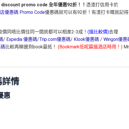
m discount promo code 全年優惠92折！！
憑渣打信用卡於
店優惠碼 Promo Code
優惠碼就可以有92折！有渣打卡嘅就記得
價同唔比價住同一間房都可以相差2-3成！
(搵比較價)
去埋
惠碼
/
Expedia 優惠碼
/
Trip.com優惠碼
/
Klook優惠碼
/
Wingon優惠
惠碼
比較再睇邊到book最抵！
(Bookmark低呢篇搵酒店時用！)
Mr
惠碼詳情
優惠