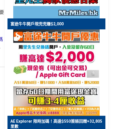
要
富途牛牛開戶現兜兜賺$2,000
碼
.
AE Explorer 限時加碼！高達$550簽賬回贈+32,805
里數