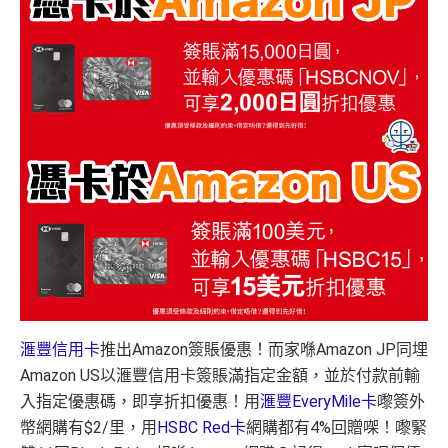
滙豐信用卡
推出Amazon簽賬優惠！而家喺Amazon JP同埋
Amazon US以滙豐信用卡簽賬滿指定金額，並於付款前輸
入指定優惠碼，即享折扣優惠！用
滙豐EveryMile卡
嚟簽外
幣網購有$2/里，用
HSBC Red卡
網購都有4%回贈㗎！嚟緊