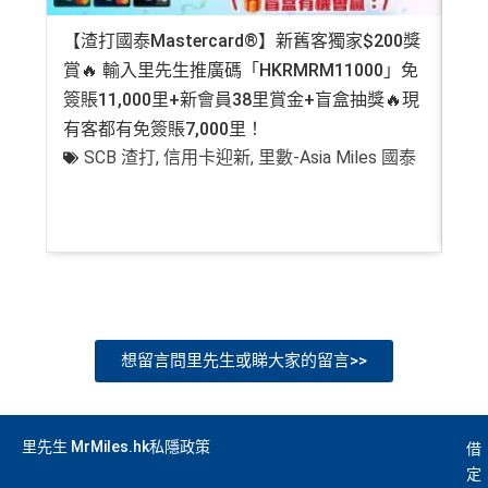
❎
缺點
【渣打國泰Mastercard®】新舊客獨家$200獎
AE
得首兩年年費豁免
賞🔥 輸入里先生推廣碼「HKRMRM11000」免
登記
八達通自動增值得0.4%回贈
簽賬11,000里+新會員38里賞金+盲盒抽獎🔥現
萬高
有客都有免簽賬7,000里！
有
增值電子錢包（
Payme
、
八達通
、
Wechat Pay
及
Alip
SCB 渣打
,
信用卡迎新
,
里數-Asia Miles 國泰
+
ay
）唔計迎新合資格簽賬
查看更多信用卡詳情及分析...
想留言問里先生或睇大家的留言>>
里先生 MrMiles.hk私隱政策
借
定