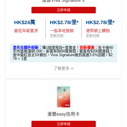
滙豐Visa Signature卡
m
賺1個里程段+
里賞金
❗️（由里先生派出🎯38新會員額
講到明首兩年年費豁免
立即申請
外里賞金#）
HSBC EveryMile
$1,250
$800 R
$200 R
滙豐新舊客戶都可以食迎新
卡基本迎新
RC
C
C
HK$24萬
HK$2.78/里*
HK$2.78/里*
開卡門檻唔算高，年薪要求HK$12萬（即月薪HK$10,0
#每1里賞金 ≈ HK$1，可兌換FPS轉數快回贈！詳情
MrMil
查看更多信用卡詳情及分析...
00）就申請到
es.hk/mmcredit
全新信用卡客戶基本迎新
：
最低年薪要求
一般本地簽賬
港幣網上購物
「現金套現」 分
里數回贈
里數回贈
網上繳費都有回贈（每月首HK$10,000先有）
期計劃優惠 （≥H
$200 R
$200 R
累積合資格簽賬滿HK$5,800 ：
不適用
K$20,000，12個
C
C
里先生額外迎新：
賺1個里程段+里賞金！
迎新優惠：
批卡後60
❎
缺點
基本迎新賺
$300
「獎賞錢」
天內簽賬滿$8,000，新客有$800獎賞錢 / 舊客有$200獎賞錢！
月或以上還款期）
食中最紅自主5X類別，Visa Signature做到高達3.6%回贈 / $2.
78 = 1里
啟動新卡後再成功申請「現金套現」分期計劃，獲批
金額達港幣20,000元或以上，並選擇12個月或以上還
得首兩年年費豁免
高達$1,
高達$1,
高達$2
了解更多
款期，享
$200
「獎賞錢」（相等於2,000里）
450 RC
000 RC
00 RC
八達通自動增值得0.4%回贈
合共所得
（相等
（相等
（相等
加總以上，迎新合共賺
高達$500
「獎賞錢」(相等於5,0
增值電子錢包（
Payme
、
八達通
、
Wechat Pay
及
Alip
於29,00
於20,00
於4,00
*以上為最高之回贈，需配合
HSBC最紅自主獎賞
5X
00里數)
ay
）唔計迎新合資格簽賬
🎁
迎新禮遇
0里）
0里）
0里）
不可獲享迎新
：於合資格信用卡批核日起計之過去12個月
HSBC Visa Signature信用卡迎新
查看更多信用卡詳情及分析...
內曾取消任何滙豐個人信用卡基本卡。 迎新條款：
滙豐迎
*持卡人需於發卡後60日內完成累積簽賬滿
HK$8,000
要
新條款
滙豐easy信用卡
滙豐 Visa Signature信用卡申請網址
：
MrMiles.hk/hsbc-v
求。
不可獲享迎新
：於合資格信用卡批核日起計之過去1
✅
優點
s-apply
2個月內曾取消任何滙豐個人信用卡基本卡。 迎新條款：
立即申請