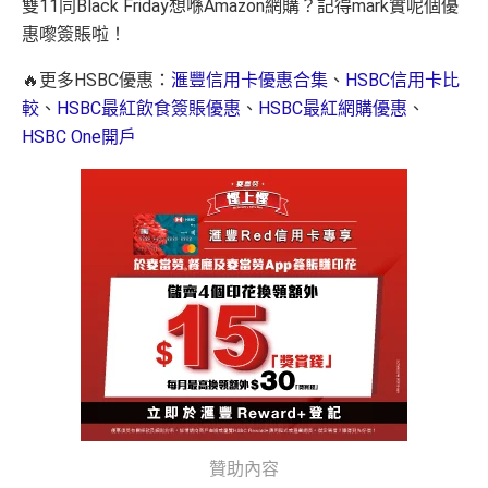
雙11同Black Friday想喺Amazon網購？記得mark實呢個優
惠嚟簽賬啦！
🔥更多HSBC優惠：
滙豐信用卡優惠合集
、
HSBC信用卡比
較
、
HSBC最紅飲食簽賬優惠
、
HSBC最紅網購優惠
、
HSBC One開戶
贊助內容