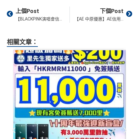
全年簽賬高達2.4%「獎賞錢」回贈
求。
不可獲享迎新
：於合資格信用卡批核日起計之過去 1
玩法相對複雜，要注意既限時優惠/條款/最低簽賬要求
Prev
Ne
2 個月內曾取消任何滙豐個人信用卡基本卡 迎新條款：
滙
網上簽賬享高達4.4%「獎賞錢」回贈
多，唔識玩平日本地簽賬只得$25=1里
上個Post
下個Post
豐迎新條款
【BLACKPINK演唱會信用卡優先訂票 香港站 2026】Visa Infinite最早！搶飛心得、日期時間、票價、座位表
【AE 中原優惠】AE信用卡於中原門市或eShop簽賬滿$3,000享$150簽賬回贈！
用八達通自動增值或PayMe增值有回贈
如果唔中最紅自主六類別，平日簽賬得$25=1里
✅
優點
於CGV Cinemas睇戲有優惠
相關文章：
內地同澳門簽賬交易費用全免(Pulse銀聯雙幣鑽石卡尊
❎
缺點
享)
用港幣同人民幣結賬，唔需要擔心匯率波動
信用額唔高
食中
最紅自主
5X類別做到低至$4.17/里
查看更多信用卡詳情及分析...
全年簽賬高達2.4%「獎賞錢」回贈
講到明首兩年年費豁免
滙豐新舊客戶都可以食迎新
開卡門檻唔算高，年薪要求HK$12萬（即月薪HK$10,0
查看更多信用卡詳情及分析...
00）就申請到
網上繳費都有回贈（每月首HK$10,000先有）