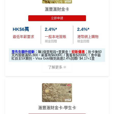
HSBC
銀聯雙幣Pulse鑽石卡迎新
滙豐迎新條款
$600「獎賞
$200 「獎賞
❎
優點
滙豐滙財金卡
滙豐 Pulse銀聯卡申請網址
：
MrMiles.hk/hsbc-unionpay-a
錢」或 35,000
錢」或 15,000
滙豐easy卡基
pply
立即申請
「易賞錢」積
「易賞錢」積
本迎新*
食中
最紅自主
5X類別，Visa Signature做到高達3.6%回
分(相等於$700
分(相等於$300
HK$6萬
2.4%*
2.4%*
里先生加碼：
申請完填Form
MrMiles.hk/hsbc-unionpa
贈/ $2.78=1里
「獎賞錢」)
「獎賞錢」)
y-pulse-form
賺1個里程段+
里賞金
❗️（由里先生派出🎯3
最低年薪要求
一般本地簽賬
港幣網上購物
經常有特別Bonus, e.g.
HSBC萬寧
/
HSBC百老匯
或其他
8新會員額外里賞金#）
現金回贈
現金回贈
「現金套現」
HSBC信用卡優惠
分期計劃優惠
里先生額外迎新：
賺1個里程段+里賞金！
迎新優惠：
批卡後60
#每1里賞金 ≈ HK$1，可兌換FPS轉數快回贈！詳情
MrMil
每月結單週期首HK$10,000
網上銀行ebanking繳費
有0.
$200 「獎賞
天內簽賬滿$5,800，新客有$600RC / 舊客有$200RC！食中最
（≥HK$20,00
不適用
es.hk/mmcredit
4%回贈，市面上絕大部份銀行已沒有相關回贈
紅自主5X類別，Visa Gold做到高達2.4%回贈/ $4.17=1里
錢」
0，12個月或以
HSBC信用卡優惠
夠多夠密
了解更多
上還款期）
滙豐Pulse銀聯雙
HSBC獎賞錢轉換飛行里數無手續費
，換Asia Miles更
全新信用卡客
現有信用卡客
幣鑽石卡迎新優
可即時到賬
免費「易賞
戶
戶
*以上為最高之回贈，需配合
HSBC最紅自主獎賞
5X
1年
1年
惠
錢」VIP會籍#
🎁
迎新禮遇
❎
缺點
$900「獎賞
$300「獎賞
滙豐Pulse銀聯雙
HSBC 滙財金卡迎新
合共高達
$800「獎賞
$200 「獎賞
錢」
錢」
幣鑽石卡基本迎
獎賞錢有效期於簽賬後最多2年，最少1年(按簽賬年度
滙豐滙財金卡-學生卡
錢」
錢」
滙豐滙財金卡申請網址
：
MrMiles.hk/hsbc-gold-apply
新*
計)