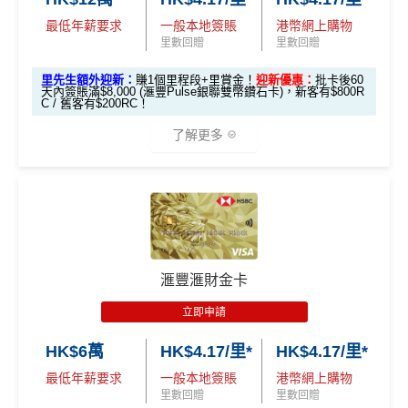
tion
（≥HK$20,00
不適用
查看更多信用卡詳情及分析...
錢」
最低年薪要求
一般本地簽賬
港幣網上購物
0，12個月或以
里先生加碼：
申請完填Form
MrMiles.hk/hsbc-easy-for
里數回贈
里數回贈
上還款期）
m
賺1個里程段+
里賞金
❗️（由里先生派出🎯38新會員額
里先生額外迎新：
賺1個里程段+里賞金！
迎新優惠：
批卡後60
外里賞金#）
天內簽賬滿$8,000 (滙豐Pulse銀聯雙幣鑽石卡)，新客有$800R
$1,000「獎賞
$200「獎賞
C / 舊客有$200RC！
合共高達
錢」 (相等於1
錢」 (相等於2,
#每1里賞金 ≈ HK$1，可兌換FPS轉數快回贈！詳情
MrMil
了解更多
0,000里)
000里)
es.hk/mmcredit
*持卡人需於發卡後60日內完成累積簽賬滿
HK$8,000
要
*（基本「獎賞錢」0.4%+「
最紅自主獎賞
」2%）
滙豐easy卡迎
全新信用卡客
現有信用卡客
求。
不可獲享迎新
：於合資格信用卡批核日起計之過去1
🎁
迎新禮遇
新優惠
戶
戶
2個月內曾取消任何滙豐個人信用卡基本卡。 迎新條款：
HSBC
銀聯雙幣Pulse鑽石卡迎新
滙豐迎新條款
$600「獎賞
$200 「獎賞
❎
優點
滙豐滙財金卡
滙豐 Pulse銀聯卡申請網址
：
MrMiles.hk/hsbc-unionpay-a
錢」或 35,000
錢」或 15,000
滙豐easy卡基
pply
立即申請
「易賞錢」積
「易賞錢」積
本迎新*
食中
最紅自主
5X類別，Visa Signature做到高達3.6%回
分(相等於$700
分(相等於$300
HK$6萬
HK$4.17/里*
HK$4.17/里*
里先生加碼：
申請完填Form
MrMiles.hk/hsbc-unionpa
贈/ $2.78=1里
「獎賞錢」)
「獎賞錢」)
y-pulse-form
賺1個里程段+
里賞金
❗️（由里先生派出🎯3
最低年薪要求
一般本地簽賬
港幣網上購物
經常有特別Bonus, e.g.
HSBC萬寧
/
HSBC百老匯
或其他
8新會員額外里賞金#）
里數回贈
里數回贈
「現金套現」
HSBC信用卡優惠