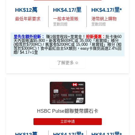
滙豐迎新條款
里先生加碼：
申請完填Form
MrMiles.hk/hsbc-vs-form
HK$12萬
HK$4.17/里
HK$4.17/里*
永久免年費
✅
優點
賺1個里程段+
里賞金
❗️（由里先生派出🎯38新會員額外
最低年薪要求
一般本地簽賬
港幣網上購物
簡化回贈方式，無需登記，無最低簽賬要求，網上簽
里賞金#）
里數回贈
里數回贈
賬4%回贈！指定商戶 8% 回贈！
首年免年費
#每1里賞金 ≈ HK$1，可兌換FPS轉數快回贈！詳情
MrMil
里先生額外迎新：
賺1個里程段+里賞金！
迎新優惠：
批卡後60
夠彈性，以
「獎賞錢」RC
形式存入，可以配合HSBC
係Agoda book酒店同國泰買機票有優惠
天內簽賬滿$5,800，新客有$600RC或 35,000「易賞錢」積分
es.hk/mmcredit
Reward+ App「賞付款」功能抵扣簽賬交易，亦可以
(相等於$700RC) / 舊客有$200RC或 15,000「易賞錢」積分 (相
增加至19種飛行常客計劃或酒店獎勵計劃，拎嚟兌換
等於$300RC)！食中最紅自主5X類別，easy卡做到高達2.4%回
直接轉換為里數或喺
e-Shop
換禮品／coupon
贈/ $4.17=1里
里數或者酒店staycation都得！
每月結單週期首HK$10,000網上繳費有0.4%回贈，市
了解更多
滙豐Visa Sign
八達通增值及eBanking繳費都有回贈
全新信用卡客
現有信用卡客
面上絕大部份銀行已沒有相關回贈
ature卡迎新優
戶
戶
HSBC信用卡優惠
夠多夠密
惠
直接
轉換「獎賞錢」至里數戶口
免手續費
*基本「獎賞錢」0.4%+「
最紅自主獎賞
」賞家居 2% **基
滙豐EveryMile信用卡仲送埋每年
HSBC免費旅遊保險
本「獎賞錢」0.4%+「
最紅自主獎賞
」賞家居 2% + 易賞
❎
缺點
滙豐Visa Sign
免費機場貴賓室
+
機場酒吧Intervals
俾你玩
$800「獎賞
$200 「獎賞
錢2.4% = 4.8% 或 $2.08/里
ature卡基本迎
錢」
錢」
🎁
迎新禮遇
❎
缺點
新*
獎賞錢有效期於簽賬後最多2年，最少1年(按簽賬年度
HSBC Pulse銀聯雙幣鑽石卡
計算)
滙豐easy信用卡迎新
立即申請
「現金套現」
無得開附屬卡
滙豐Easy信用卡申請網址
：
MrMiles.hk/hsbc-visa-applica
分期計劃優惠
查看更多信用卡詳情及分析...
$200 「獎賞
HK$12萬
HK$4.17/里*
HK$4.17/里*