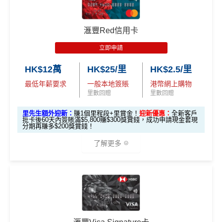
HSBC獎賞錢轉換飛行里數無手續費
，換Asia Miles更
2個月內曾取消任何滙豐個人信用卡基本卡。 迎新條款：
信用卡
分析
$800「獎
$200「獎
可即時到賬
滙豐迎新條款
🎁
迎新禮遇
賞錢」
賞錢」
✅
優點
滙豐Red信用卡
合共高達
❎
缺點
（相等於8,
（相等於2,
滙豐EveryMile信用卡迎新
000里）
000里）
立即申請
永久年費豁免
滙豐 EveryMile信用卡申請網址
：
MrMiles.hk/hsbc-mile-a
獎賞錢有效期於簽賬後最多2年，最少1年(按簽賬年度
HK$12萬
HK$25/里
HK$2.5/里
繳交學費享高達額外$400「獎賞錢」回贈
pply
計)
*持卡人需於發卡後60日內完成累積簽賬滿
HK$5,800
要
最低年薪要求
一般本地簽賬
港幣網上購物
全年簽賬高達2.4%「獎賞錢」回贈
求。
不可獲享迎新
：於合資格信用卡批核日起計之過去 1
玩法相對複雜，要注意既限時優惠/條款/最低簽賬要求
里先生加碼：
申請完填Form
MrMiles.hk/hsbc-em-for
里數回贈
里數回贈
2 個月內曾取消任何滙豐個人信用卡基本卡 迎新條款：
滙
網上簽賬享高達4.4%「獎賞錢」回贈
多，唔識玩平日本地簽賬只得$25=1里
m
賺1個里程段+
里賞金
❗️（由里先生派出🎯38新會員額
里先生額外迎新：
賺1個里程段+里賞金！
迎新優惠：
全新客戶
豐迎新條款
外里賞金#）
用八達通自動增值或PayMe增值有回贈
如果唔中最紅自主六類別，平日簽賬得$25=1里
批卡後60天內簽賬滿$5,800賺$300獎賞錢，成功申請現金套現
✅
優點
分期再賺多$200獎賞錢！
於CGV Cinemas睇戲有優惠
#每1里賞金 ≈ HK$1，可兌換FPS轉數快回贈！詳情
MrMil
了解更多
es.hk/mmcredit
內地同澳門簽賬交易費用全免(Pulse銀聯雙幣鑽石卡尊
❎
缺點
享)
🎁
迎新禮遇
現有客
用港幣同人民幣結賬，唔需要擔心匯率波動
信用額唔高
全新客
全新客
滙豐EveryMile卡
戶簽
滙豐 Red Card申請網址
：
MrMiles.hk/hsbc-red-apply
食中
最紅自主
5X類別做到低至$4.17/里
戶簽$2.
戶簽$8,
迎新優惠
$8,000
5萬*
000*
查看更多信用卡詳情及分析...
全年簽賬高達2.4%「獎賞錢」回贈
*
里先生加碼：
申請完填Form
MrMiles.hk/hsbc-red-for