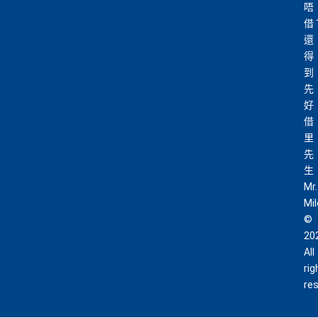
唔
借
還
得
到
先
好
借
里
先
生
Mr.
Mi
©
20
All
rig
re