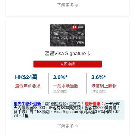
#每1里賞金 ≈ HK$1，可兌換FPS轉數快回贈！詳情
MrMil
了解更多
es.hk/mmcredit
🎁
迎新禮遇
現有客
全新客
全新客
滙豐EveryMile卡
戶簽
滙豐 Red Card申請網址
：
MrMiles.hk/hsbc-red-apply
戶簽$2.
戶簽$8,
迎新優惠
$8,000
5萬*
000*
*
里先生加碼：
申請完填Form
MrMiles.hk/hsbc-red-for
滙豐Visa Signature卡
m
賺1個里程段+
里賞金
❗️（由里先生派出🎯38新會員額
立即申請
外里賞金#）
HSBC EveryMile
$1,250
$800 R
$200 R
卡基本迎新
RC
C
C
HK$24萬
3.6%*
3.6%*
#每1里賞金 ≈ HK$1，可兌換FPS轉數快回贈！詳情
MrMil
es.hk/mmcredit
全新信用卡客戶基本迎新
：
最低年薪要求
一般本地簽賬
港幣網上購物
「現金套現」 分
現金回贈
現金回贈
期計劃優惠 （≥H
$200 R
$200 R
累積合資格簽賬滿HK$5,800 ：
不適用
K$20,000，12個
C
C
里先生額外迎新：
賺1個里程段+里賞金！
迎新優惠：
批卡後60
基本迎新賺
$300
「獎賞錢」
天內簽賬滿$8,000，新客有$800獎賞錢 / 舊客有$200獎賞錢！
月或以上還款期）
食中最紅自主5X類別，Visa Signature做到高達3.6%回贈 / $2.
78 = 1里
啟動新卡後再成功申請「現金套現」分期計劃，獲批
金額達港幣20,000元或以上，並選擇12個月或以上還
高達$1,
高達$1,
高達$2
了解更多
款期，享
$200
「獎賞錢」（相等於2,000里）
450 RC
000 RC
00 RC