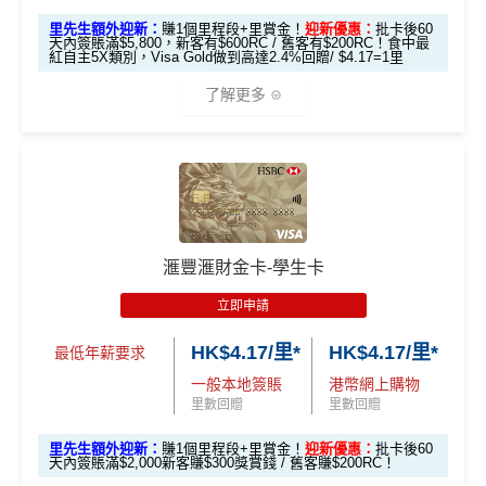
分期計劃優惠
里先生額外迎新：
賺1個里程段+里賞金！
迎新優惠：
批卡後60
#每1里賞金 ≈ HK$1，可兌換FPS轉數快回贈！詳情
MrMil
每月結單週期首HK$10,000
網上銀行ebanking繳費
有0.
$200 「獎賞
天內簽賬滿$5,800，新客有$600RC / 舊客有$200RC！食中最
（≥HK$20,00
不適用
es.hk/mmcredit
紅自主5X類別，Visa Gold做到高達2.4%回贈/ $4.17=1里
4%回贈，市面上絕大部份銀行已沒有相關回贈
錢」
0，12個月或以
HSBC信用卡優惠
夠多夠密
了解更多
上還款期）
滙豐Pulse銀聯雙
HSBC獎賞錢轉換飛行里數無手續費
，換Asia Miles更
全新信用卡客
現有信用卡客
幣鑽石卡迎新優
可即時到賬
免費「易賞
戶
戶
*以上為最高之回贈，需配合
HSBC最紅自主獎賞
5X
1年
1年
惠
錢」VIP會籍#
🎁
迎新禮遇
❎
缺點
$900「獎賞
$300「獎賞
滙豐Pulse銀聯雙
HSBC 滙財金卡迎新
合共高達
$800「獎賞
$200 「獎賞
錢」
錢」
幣鑽石卡基本迎
獎賞錢有效期於簽賬後最多2年，最少1年(按簽賬年度
滙豐滙財金卡-學生卡
錢」
錢」
滙豐滙財金卡申請網址
：
MrMiles.hk/hsbc-gold-apply
新*
計)
立即申請
玩法相對複雜，要注意既限時優惠/條款/最低簽賬要求
*持卡人需於發卡後60日內完成累積簽賬滿
HK$5,800
要
里先生加碼：
申請完填Form
MrMiles.hk/hsbc-gold-for
「現金套現」 分
多，唔識玩平日本地簽賬只得$25=1里
HK$4.17/里*
HK$4.17/里*
求。 #
免費「易賞錢」VIP會籍：
需要係發卡後30日內成
m
賺1個里程段+
里賞金
❗️（由里先生派出🎯38新會員額
最低年薪要求
期計劃優惠 （≥H
功綁定滙豐easy卡到「易賞錢」App，而易賞錢會籍會於
$200 「獎賞
外里賞金#）
如果唔中最紅自主六類別，平日簽賬得$25=1里
一般本地簽賬
港幣網上購物
K$20,000，12個
不適用
綁定後4個月內生效。
不可獲享迎新
：於合資格信用卡批
錢」
里數回贈
里數回贈
月或以上還款
#每1里賞金 ≈ HK$1，可兌換FPS轉數快回贈！詳情
MrMil
核日起計之過去12個月內曾取消任何滙豐個人信用卡基本
查看更多信用卡詳情及分析...
期）
里先生額外迎新：
賺1個里程段+里賞金！
迎新優惠：
批卡後60
es.hk/mmcredit
卡。 迎新條款：
滙豐迎新條款
天內簽賬滿$2,000新客賺$300獎賞錢 / 舊客賺$200RC！
滙豐滙財金卡迎新
✅
優點