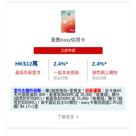
合共所得
（相等
（相等
（相等
加總以上，迎新合共賺
高達$500
「獎賞錢」(相等於5,0
於29,00
於20,00
於4,00
*以上為最高之回贈，需配合
HSBC最紅自主獎賞
5X
00里數)
🎁
迎新禮遇
0里）
0里）
0里）
不可獲享迎新
：於合資格信用卡批核日起計之過去12個月
HSBC Visa Signature信用卡迎新
內曾取消任何滙豐個人信用卡基本卡。 迎新條款：
滙豐迎
*持卡人需於發卡後60日內完成累積簽賬滿
HK$8,000
要
新條款
滙豐easy信用卡
滙豐 Visa Signature信用卡申請網址
：
MrMiles.hk/hsbc-v
求。
不可獲享迎新
：於合資格信用卡批核日起計之過去1
✅
優點
s-apply
2個月內曾取消任何滙豐個人信用卡基本卡。 迎新條款：
立即申請
滙豐迎新條款
里先生加碼：
申請完填Form
MrMiles.hk/hsbc-vs-form
HK$12萬
2.4%*
2.4%*
永久免年費
✅
優點
賺1個里程段+
里賞金
❗️（由里先生派出🎯38新會員額外
最低年薪要求
一般本地簽賬
港幣網上購物
簡化回贈方式，無需登記，無最低簽賬要求，網上簽
里賞金#）
現金回贈
現金回贈
賬4%回贈！指定商戶 8% 回贈！
首年免年費
#每1里賞金 ≈ HK$1，可兌換FPS轉數快回贈！詳情
MrMil
里先生額外迎新：
賺1個里程段+里賞金！
迎新優惠：
批卡後60
夠彈性，以
「獎賞錢」RC
形式存入，可以配合HSBC
係Agoda book酒店同國泰買機票有優惠
天內簽賬滿$5,800，新客有$600RC或 35,000「易賞錢」積分
es.hk/mmcredit
Reward+ App「賞付款」功能抵扣簽賬交易，亦可以
(相等於$700RC) / 舊客有$200RC或 15,000「易賞錢」積分 (相
增加至19種飛行常客計劃或酒店獎勵計劃，拎嚟兌換
等於$300RC)！食中最紅自主5X類別，easy卡做到高達2.4%回
直接轉換為里數或喺
e-Shop
換禮品／coupon
贈/ $4.17=1里
里數或者酒店staycation都得！
每月結單週期首HK$10,000網上繳費有0.4%回贈，市
了解更多
滙豐Visa Sign
八達通增值及eBanking繳費都有回贈
全新信用卡客
現有信用卡客
面上絕大部份銀行已沒有相關回贈
ature卡迎新優
戶
戶
HSBC信用卡優惠
夠多夠密
惠
直接
轉換「獎賞錢」至里數戶口
免手續費