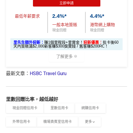
立即申請
玩法相對複雜，要注意既限時優惠/條款/最低簽賬要求
*持卡人需於發卡後60日內完成累積簽賬滿
HK$5,800
要
里先生加碼：
申請完填Form
MrMiles.hk/hsbc-gold-for
「現金套現」 分
多，唔識玩平日本地簽賬只得$25=1里
2.4%*
4.4%*
求。 #
免費「易賞錢」VIP會籍：
需要係發卡後30日內成
m
賺1個里程段+
里賞金
❗️（由里先生派出🎯38新會員額
最低年薪要求
期計劃優惠 （≥H
功綁定滙豐easy卡到「易賞錢」App，而易賞錢會籍會於
$200 「獎賞
外里賞金#）
如果唔中最紅自主六類別，平日簽賬得$25=1里
一般本地簽賬
港幣網上購物
K$20,000，12個
不適用
綁定後4個月內生效。
不可獲享迎新
：於合資格信用卡批
錢」
現金回贈
現金回贈
月或以上還款
#每1里賞金 ≈ HK$1，可兌換FPS轉數快回贈！詳情
MrMil
核日起計之過去12個月內曾取消任何滙豐個人信用卡基本
查看更多信用卡詳情及分析...
期）
里先生額外迎新：
賺1個里程段+里賞金！
迎新優惠：
批卡後60
es.hk/mmcredit
卡。 迎新條款：
滙豐迎新條款
天內簽賬滿$2,000新客賺$300獎賞錢 / 舊客賺$200RC！
滙豐滙財金卡迎新
✅
優點
$1,000「獎賞
$200「獎賞
了解更多
合共高達
錢」 (相等於1
錢」 (相等於
全年簽賬高達2.4%「獎賞錢」回贈
0,000里)
2,000里)
最新文章：
HSBC Travel Guru
全新信用
現有信用
*（基本「獎賞錢」0.4%+「
最紅自主獎賞
」2%）。
更多
滙豐滙財金卡迎新優惠
講到明首兩年年費豁免
卡客戶
卡客戶
詳情：
https://www.mrmiles.hk/hsbc-student/
滙豐新舊客戶都可以食迎新
*持卡人需於發卡後60日內完成累積簽賬滿
HK$8,000
要
🎁
迎新禮遇
求。
不可獲享迎新
：於合資格信用卡批核日起計之過去1
滙豐滙財金卡簽賬迎新
$600「獎
$200「獎
開卡門檻唔算高，年薪要求HK$15萬（即月薪HK$12,5
里數回贈比率，越低越好
2個月內曾取消任何滙豐個人信用卡基本卡。 迎新條款：
滙豐滙財金卡-學生卡迎新
優惠*
賞錢」
賞錢」
00）就申請到
現金回贈信用卡
里數信用卡
網購信用卡
滙豐迎新條款
網上繳費都有回贈
滙豐滙財金卡-學生卡申請網址
：
MrMiles.hk/hsbc-student
HSBC
銀聯雙幣卡迎新
「現金套現」 分期計劃
$200「獎
-apply
外幣信用卡
機場貴賓室信用卡
更多
於百佳、屈臣氏及豐澤簽賬可享高達6倍
「易賞錢」積
優惠 （≥HK$20,000，1
不適用
滙豐銀聯雙幣卡申請網址
：
MrMiles.hk/hsbc-unionpay-cla
賞錢」
分
，會員折扣日有高達92折優惠
2個月或以上還款期）