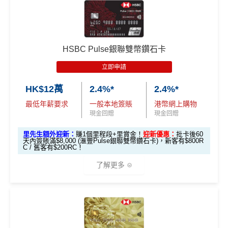
*基本「獎賞錢」0.4%+「
最紅自主獎賞
」賞家居 2% **基
滙豐EveryMile信用卡仲送埋每年
HSBC免費旅遊保險
本「獎賞錢」0.4%+「
最紅自主獎賞
」賞家居 2% + 易賞
❎
缺點
滙豐Visa Sign
免費機場貴賓室
+
機場酒吧Intervals
俾你玩
$800「獎賞
$200 「獎賞
錢2.4% = 4.8% 或 $2.08/里
ature卡基本迎
錢」
錢」
🎁
迎新禮遇
❎
缺點
新*
獎賞錢有效期於簽賬後最多2年，最少1年(按簽賬年度
HSBC Pulse銀聯雙幣鑽石卡
計算)
滙豐easy信用卡迎新
立即申請
「現金套現」
無得開附屬卡
滙豐Easy信用卡申請網址
：
MrMiles.hk/hsbc-visa-applica
分期計劃優惠
查看更多信用卡詳情及分析...
$200 「獎賞
HK$12萬
2.4%*
2.4%*
tion
（≥HK$20,00
不適用
查看更多信用卡詳情及分析...
錢」
最低年薪要求
一般本地簽賬
港幣網上購物
0，12個月或以
里先生加碼：
申請完填Form
MrMiles.hk/hsbc-easy-for
現金回贈
現金回贈
上還款期）
m
賺1個里程段+
里賞金
❗️（由里先生派出🎯38新會員額
里先生額外迎新：
賺1個里程段+里賞金！
迎新優惠：
批卡後60
外里賞金#）
天內簽賬滿$8,000 (滙豐Pulse銀聯雙幣鑽石卡)，新客有$800R
$1,000「獎賞
$200「獎賞
C / 舊客有$200RC！
合共高達
錢」 (相等於1
錢」 (相等於2,
#每1里賞金 ≈ HK$1，可兌換FPS轉數快回贈！詳情
MrMil
了解更多
0,000里)
000里)
es.hk/mmcredit
*持卡人需於發卡後60日內完成累積簽賬滿
HK$8,000
要
*（基本「獎賞錢」0.4%+「
最紅自主獎賞
」2%）
滙豐easy卡迎
全新信用卡客
現有信用卡客
求。
不可獲享迎新
：於合資格信用卡批核日起計之過去1
🎁
迎新禮遇
新優惠
戶
戶
2個月內曾取消任何滙豐個人信用卡基本卡。 迎新條款：