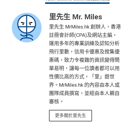
ay
）唔計迎新合資格簽賬
*持卡人需於發卡後60日內完成累積簽賬滿
HK$5,800
要
求。
不可獲享迎新：
於合資格信用卡批核日起計之過去1
滙豐滙財金卡
全新信用卡客
現有信用卡客
2個月內曾取消任何滙豐個人信用卡基本卡。 迎新條款：
滙豐銀聯雙幣卡迎新優
全新信用
現有信用
里先生 Mr. Miles
－學生卡
戶
戶
滙豐迎新條款
惠
卡客戶
卡客戶
查看更多信用卡詳情及分析...
里先生 MrMiles.hk 創辦人，香港
✅
優點
註冊會計師(CPA)及網站主編，
滙豐滙財金卡
$300「獎賞
$200「獎賞
滙豐銀聯雙幣卡簽賬迎
$600「獎
$200「獎
運用多年的專業訓練及認知分析
－學生卡簽賬
錢」
（相等於
錢」
（相等於
新優惠*
賞錢」
賞錢」
食中
最紅自主
5X類別，做到高達2.4%回贈/ $4.17=1里
迎新優惠*
3,000里）
2,000里）
飛行里數，信用卡優惠及搜集優
經常有特別Bonus, e.g.
HSBC萬寧
/
HSBC百老匯
或
其他H
「現金套現」 分期計劃
惠碼，致力令複雜的資訊變得簡
$200「獎
SBC信用卡優惠
優惠 （≥HK$20,000，1
不適用
單易明，讓每一位讀者都可以用
*持卡人需於發卡後60日內完成累積簽賬滿
HK$2,000
要
賞錢」
HSBC信用卡優惠
夠多夠密
2個月或以上還款期）
求。
不可獲享迎新：
於合資格信用卡批核日起計之過去1
性價比高的方式，「里」遊世
HSBC獎賞錢轉換飛行里數無手續費
，換Asia Miles更
2個月內曾取消任何滙豐個人信用卡基本卡。 迎新條款：
界。MrMiles.hk 的內容由本人或
$800「獎
$200「獎
可即時到賬
滙豐迎新條款
團隊成員撰寫，並經由本人親自
賞錢」
賞錢」
✅
優點
合共高達
審核。
❎
缺點
（相等於8,
（相等於2,
000里）
000里）
永久年費豁免
更多關於里先生
獎賞錢有效期於簽賬後最多2年，最少1年(按簽賬年度
繳交學費享高達額外$400「獎賞錢」回贈
計)
*持卡人需於發卡後60日內完成累積簽賬滿
HK$5,800
要