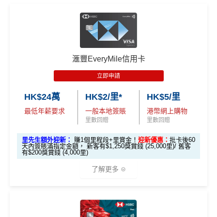
里先生加碼：
申請完填Form
MrMiles.hk/hsbc-gold-for
ssic-apply
m
賺1個里程段+
里賞金
❗️（由里先生派出🎯38新會員額
❎
缺點
$800「獎
$200「獎
里先生加碼：
申請完填Form
MrMiles.hk/hsbc-unionpa
外里賞金#）
賞錢」
賞錢」
y-classic-form
賺1個里程段+
里賞金
❗️（由里先生派出
合共高達
得首兩年年費豁免
#每1里賞金 ≈ HK$1，可兌換FPS轉數快回贈！詳情
MrMil
（相等於8,
（相等於2,
🎯38新會員額外里賞金#）
es.hk/mmcredit
000里）
000里）
八達通自動增值得0.4%回贈
滙豐EveryMile信用卡
#每1里賞金 ≈ HK$1，可兌換FPS轉數快回贈！詳情
MrMil
滙豐滙財金卡(學生卡) 迎新
增值電子錢包（
Payme
、
八達通
、
Wechat Pay
及
Alip
立即申請
es.hk/mmcredit
ay
）唔計迎新合資格簽賬
*持卡人需於發卡後60日內完成累積簽賬滿
HK$5,800
要
HK$24萬
HK$2/里*
HK$5/里
求。
不可獲享迎新：
於合資格信用卡批核日起計之過去1
滙豐滙財金卡
全新信用卡客
現有信用卡客
2個月內曾取消任何滙豐個人信用卡基本卡。 迎新條款：
滙豐銀聯雙幣卡迎新優
全新信用
現有信用
最低年薪要求
一般本地簽賬
港幣網上購物
查看更多信用卡詳情及分析...
－學生卡
戶
戶
里數回贈
里數回贈
滙豐迎新條款
惠
卡客戶
卡客戶
✅
優點
里先生額外迎新：
賺1個里程段+里賞金！
迎新優惠：
批卡後60
滙豐滙財金卡
$300「獎賞
$200「獎賞
天內簽賬滿指定金額， 新客有$1,250獎賞錢 (25,000里)/ 舊客
滙豐銀聯雙幣卡簽賬迎
$600「獎
$200「獎
有$200獎賞錢 (4,000里)
－學生卡簽賬
錢」
（相等於
錢」
（相等於
新優惠*
賞錢」
賞錢」
食中
最紅自主
5X類別，做到高達2.4%回贈/ $4.17=1里
迎新優惠*
3,000里）
2,000里）
了解更多
經常有特別Bonus, e.g.
HSBC萬寧
/
HSBC百老匯
或
其他H
「現金套現」 分期計劃
$200「獎
SBC信用卡優惠
優惠 （≥HK$20,000，1
不適用
*持卡人需於發卡後60日內完成累積簽賬滿
HK$2,000
要
賞錢」
*本地交通出行簽賬、本地咖啡店及輕便美食簽賬及網上
HSBC信用卡優惠
夠多夠密
2個月或以上還款期）
求。
不可獲享迎新：
於合資格信用卡批核日起計之過去1
娛樂平台簽賬高達2.5%回贈，詳情睇返
HSBC EveryMile