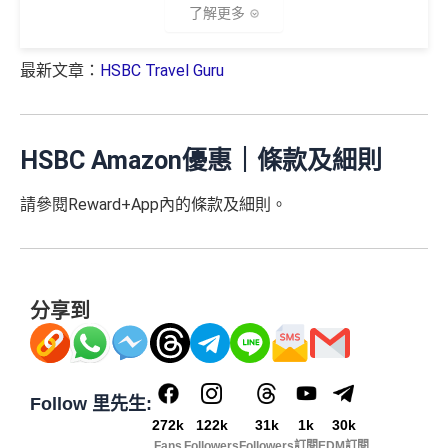
$1,000「獎賞
$200「獎賞
了解更多
合共高達
錢」 (相等於1
錢」 (相等於
全年簽賬高達2.4%「獎賞錢」回贈
0,000里)
2,000里)
最新文章：
HSBC Travel Guru
全新信用
現有信用
*（基本「獎賞錢」0.4%+「
最紅自主獎賞
」2%）。
更多
滙豐滙財金卡迎新優惠
講到明首兩年年費豁免
卡客戶
卡客戶
詳情：
https://www.mrmiles.hk/hsbc-student/
滙豐新舊客戶都可以食迎新
*持卡人需於發卡後60日內完成累積簽賬滿
HK$8,000
要
🎁
迎新禮遇
求。
不可獲享迎新
：於合資格信用卡批核日起計之過去1
滙豐滙財金卡簽賬迎新
$600「獎
$200「獎
開卡門檻唔算高，年薪要求HK$15萬（即月薪HK$12,5
HSBC Amazon優惠｜條款及細則
2個月內曾取消任何滙豐個人信用卡基本卡。 迎新條款：
滙豐滙財金卡-學生卡迎新
優惠*
賞錢」
賞錢」
00）就申請到
滙豐迎新條款
請參閱Reward+App內的條款及細則。
網上繳費都有回贈
滙豐滙財金卡-學生卡申請網址
：
MrMiles.hk/hsbc-student
HSBC
銀聯雙幣卡迎新
「現金套現」 分期計劃
$200「獎
-apply
於百佳、屈臣氏及豐澤簽賬可享高達6倍
「易賞錢」積
優惠 （≥HK$20,000，1
不適用
滙豐銀聯雙幣卡申請網址
：
MrMiles.hk/hsbc-unionpay-cla
賞錢」
分
，會員折扣日有高達92折優惠
2個月或以上還款期）
里先生加碼：
申請完填Form
MrMiles.hk/hsbc-gold-for
ssic-apply
m
賺1個里程段+
里賞金
❗️（由里先生派出🎯38新會員額
❎
缺點
分享到
$800「獎
$200「獎
里先生加碼：
申請完填Form
MrMiles.hk/hsbc-unionpa
外里賞金#）
賞錢」
賞錢」
y-classic-form
賺1個里程段+
里賞金
❗️（由里先生派出
合共高達
得首兩年年費豁免
#每1里賞金 ≈ HK$1，可兌換FPS轉數快回贈！詳情
MrMil
（相等於8,
（相等於2,
🎯38新會員額外里賞金#）
es.hk/mmcredit
000里）
000里）
八達通自動增值得0.4%回贈
Follow 里先生:
#每1里賞金 ≈ HK$1，可兌換FPS轉數快回贈！詳情
MrMil
滙豐滙財金卡(學生卡) 迎新
增值電子錢包（
Payme
、
八達通
、
Wechat Pay
及
Alip
272k
122k
31k
1k
30k
es.hk/mmcredit
Fans
Followers
Followers
訂閱
EDM訂閱