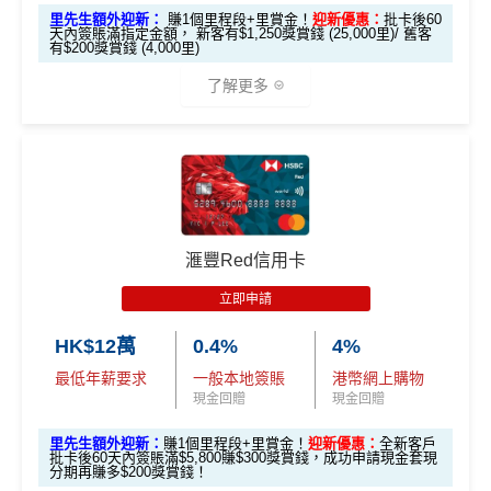
里先生額外迎新：
賺1個里程段+里賞金！
迎新優惠：
批卡後60
天內簽賬滿指定金額， 新客有$1,250獎賞錢 (25,000里)/ 舊客
有$200獎賞錢 (4,000里)
了解更多
*本地交通出行簽賬、本地咖啡店及輕便美食簽賬及網上
娛樂平台簽賬高達2.5%回贈，詳情睇返
HSBC EveryMile
信用卡
分析
🎁
迎新禮遇
滙豐Red信用卡
滙豐EveryMile信用卡迎新
立即申請
滙豐 EveryMile信用卡申請網址
：
MrMiles.hk/hsbc-mile-a
HK$12萬
0.4%
4%
pply
最低年薪要求
一般本地簽賬
港幣網上購物
里先生加碼：
申請完填Form
MrMiles.hk/hsbc-em-for
現金回贈
現金回贈
m
賺1個里程段+
里賞金
❗️（由里先生派出🎯38新會員額
里先生額外迎新：
賺1個里程段+里賞金！
迎新優惠：
全新客戶
外里賞金#）
批卡後60天內簽賬滿$5,800賺$300獎賞錢，成功申請現金套現
分期再賺多$200獎賞錢！