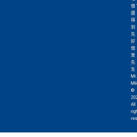
借
還
得
到
先
好
借
里
先
生
Mr.
Mi
©
20
All
rig
re