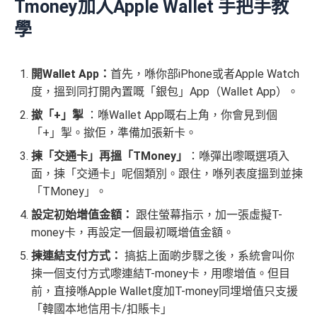
Tmoney加入Apple Wallet 手把手教
學
開Wallet App：
首先，喺你部iPhone或者Apple Watch
度，搵到同打開內置嘅「銀包」App（Wallet App）。
撳「+」掣
：喺Wallet App嘅右上角，你會見到個
「+」掣。撳佢，準備加張新卡。
揀「交通卡」再搵「TMoney」
：喺彈出嚟嘅選項入
面，揀「交通卡」呢個類別。跟住，喺列表度搵到並揀
「TMoney」。
設定初始增值金額：
跟住螢幕指示，加一張虛擬T-
money卡，再設定一個最初嘅增值金額。
揀連結支付方式：
搞掂上面啲步驟之後，系統會叫你
揀一個支付方式嚟連結T-money卡，用嚟增值。但目
前，直接喺Apple Wallet度加T-money同埋增值只支援
「韓國本地信用卡/扣賬卡」