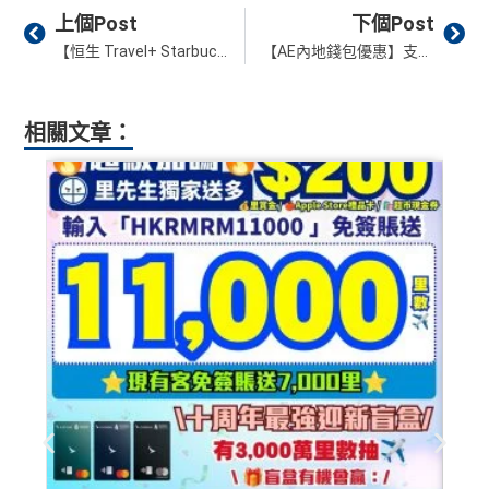
Prev
Ne
上個Post
下個Post
【恒生 Travel+ Starbucks $10咖啡優惠】Travel+ Visa Signature卡機場星巴克Coffee Set套餐優惠2026繼續有 (需登機證)
【AE內地錢包優惠】支付寶及微信支付簽滿$400回$15！全期高達$180回贈！AE Apple Pay/Google Pay/Samsung Pay 電子錢包優惠
相關文章：