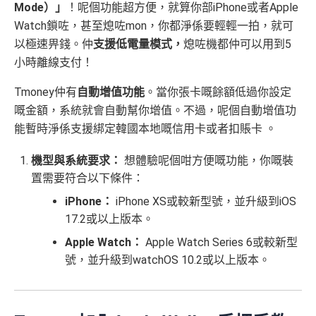
Mode）」
！呢個功能超方便，就算你部iPhone或者Apple
Watch鎖咗，甚至熄咗mon，你都淨係要輕輕一拍，就可
以極速畀錢。仲
支援低電量模式，
熄咗機都仲可以用到5
小時離線支付！
Tmoney仲有
自動增值功能
。當你張卡嘅餘額低過你設定
嘅金額，系統就會自動幫你增值。不過，呢個自動增值功
能暫時淨係支援綁定韓國本地嘅信用卡或者扣賬卡 。
機型與系統要求：
想體驗呢個咁方便嘅功能，你嘅裝
置需要符合以下條件：
iPhone：
iPhone XS或較新型號，並升級到iOS
17.2或以上版本。
Apple Watch：
Apple Watch Series 6或較新型
號，並升級到watchOS 10.2或以上版本。