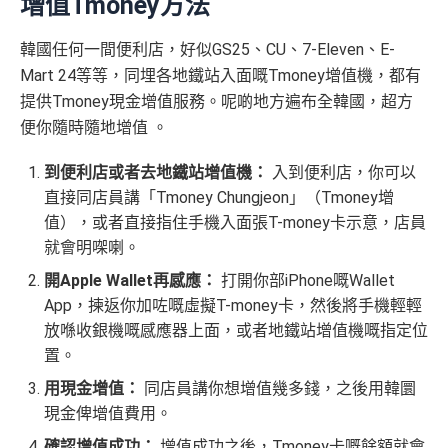
增值Tmoney方法
韓國任何一間便利店，好似GS25、CU、7-Eleven、E-
Mart 24等等，同埋各地鐵站入面嘅Tmoney增值機，都有
提供Tmoney現金增值服務。呢啲地方遍布全韓國，超方
便你隨時隨地增值 。
到便利店或者去地鐵站增值機：
入到便利店，你可以
直接同店員講「Tmoney Chungjeon」（Tmoney增
值），或者直接指住手機入面張T-money卡示意，店員
就會明㗎喇。
開Apple Wallet再感應：
打開你部iPhone嘅Wallet
App，揀返你加咗嘅虛擬T-money卡，然後將手機輕輕
放喺收銀機嘅感應器上面，或者地鐵站增值機嘅指定位
置。
用現金增值：
同店員講你想增值幾多錢，之後用韓圜
現金俾增值費用。
確認增值成功：
增值成功之後，Tmoney卡嘅餘額就會