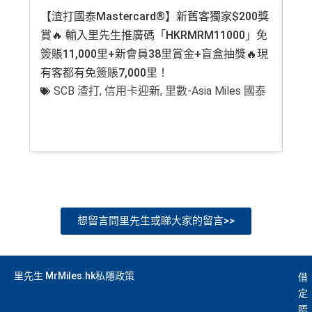
【渣打國泰Mastercard®】新舊客獨家$200獎
AE
賞🔥 輸入里先生推廣碼「HKRMRM11000」免
登記
簽賬11,000里+新會員38里賞金+盲盒抽獎🔥現
萬高
有客都有免簽賬7,000里！
有
SCB 渣打
,
信用卡迎新
,
里數-Asia Miles 國泰
+
想留言問里先生或睇大家的留言>>
里先生 MrMiles.hk私隱政策
借
定
唔