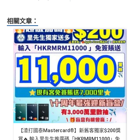
相關文章：
【渣打國泰Mastercard®】新舊客獨家$200獎
AE
賞🔥 輸入里先生推廣碼「HKRMRM11000」免
登記