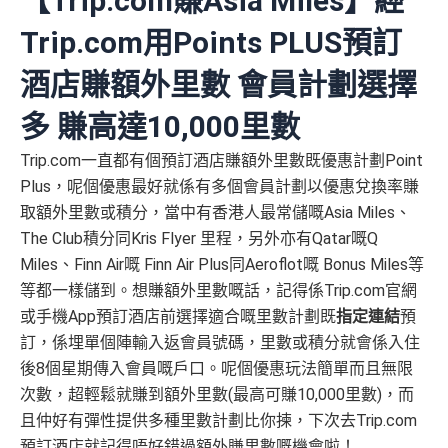
【Trip.com賺Asia Miles】經
Trip.com用Points PLUS預訂
酒店賺額外里數 會員計劃選擇
多 賺高達10,000里數
Trip.com一直都有個預訂酒店賺額外里數既優惠計劃Point
Plus，呢個優惠最好就係有多個會員計劃以優惠兌換率賺
取額外里數或積分，當中有香港人最常儲嘅Asia Miles、
The Club積分同Kris Flyer 里程，另外亦有Qatar嘅Q
Miles、Finn Air嘅 Finn Air Plus同Aeroflot嘅 Bonus Miles等
等都一樣儲到。想賺額外里數嘅話，記得係Trip.com官網
或手機App預訂酒店前選擇適合嘅里數計劃既
指定連結
預
訂，係埋單個陣輸入返會員號碼，里數或積分就會係入住
後8個星期傳入會員嘅戶口。呢個優惠玩法簡單而且無限
次數，超輕鬆就賺到額外里數(最高可賺10,000里數)，而
且仲好有彈性提供多種里數計劃比你揀，下次去Trip.com
預訂酒店就記得唔好錯過額外賺里數嘅機會啦！