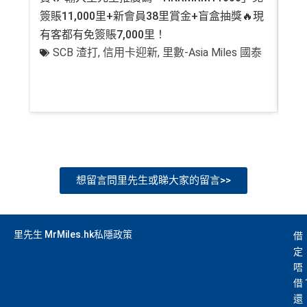
簽賬11,000里+新會員38里賞金+盲盒抽獎🔥現
萬高
有客都有免簽賬7,000里！
有
SCB 渣打
,
信用卡迎新
,
里數-Asia Miles 國泰
+
想留言問里先生或睇大家的留言>>
里先生 MrMiles.hk私隱政策
借
定
唔
借
還