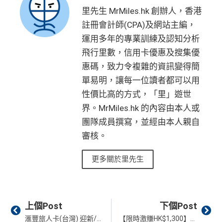
里先生 MrMiles.hk 創辦人，香港
註冊會計師(CPA)及網站主編，
運用多年的專業訓練及認知分析
飛行里數，信用卡優惠及搜集優
惠碼，致力令複雜的資訊變得簡
單易明，讓每一位讀者都可以用
性價比高的方式，「里」遊世
界。MrMiles.hk 的內容由本人或
團隊成員撰寫，並經由本人親自
審核。
更多關於里先生
Prev
Ne
上個Post
下個Post
滙豐旅人卡(台灣) 迎新/權益/年費/申請資格！香港HSBC信用卡又真係比下去喎…
【限時激賺HK$1,300】申請Citi Cash Back/ Citi Rewards 專享限時額外迎新！經里先生申請享額外超市現金券‼️