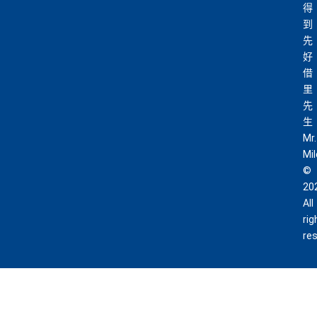
得
到
先
好
借
里
先
生
Mr.
Mi
©
20
All
rig
re