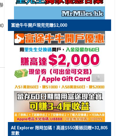
聯
0
富途牛牛開戶現兜兜賺$2,000
AE Explorer 限時加碼！高達$550簽賬回贈+32,805
里數