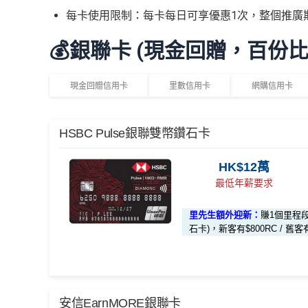
每卡使用限制：每卡每日可享優惠1次，整個推廣
💰銀聯卡 (現金回贈，百份
現金回贈信用卡
里數信用卡
網購信用卡
HSBC Pulse銀聯雙幣鑽石卡
HK$12萬
最低年薪要求
里先生額外迎新：
賺1個里程
石卡)，新客有$800RC / 舊客
*（基本「獎賞錢」0.4%+「
最紅自主獎賞
」2%）
安信EarnMORE銀聯卡