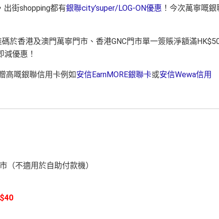
，出街shopping都有
銀聯city’super/LOG-ON優惠
！今次萬寧嘅銀
二維碼於香港及澳門萬寧門市、香港GNC門市單一簽賬淨額滿HK$50
即減優惠！
贈高嘅銀聯信用卡例如
安信EarnMORE銀聯卡
或
安信Wewa信用
門市（不適用於自助付款機）
）
$40