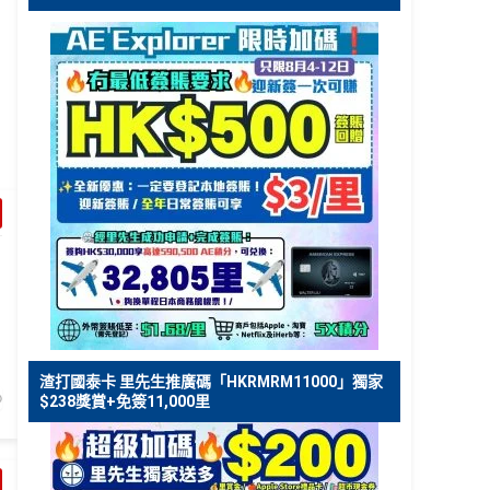
渣打國泰卡 里先生推廣碼「HKRMRM11000」獨家
$238獎賞+免簽11,000里