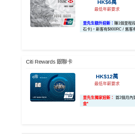
HK$6萬
HSBC
銀聯雙幣Pulse鑽石卡迎
或以上還款期）
安信啱啱出咗2026年新條款，有以下幾大重點：
寫到明首兩年免年費，全日制大學/大專學生申請
最低年薪要求
滙豐 Pulse銀聯卡申請網址
：
MrMiles.hk/hsbc-unionp
4揀1指定類別有4％回贈
2026年加碼2%上限變做每半年咁計，每半年上限為
合共高達
里先生額外迎新：
賺1個里程
無得一筆過咁打爆個大額cap。
迎新選擇多，總有一樣啱你心水
里先生加碼：
申請完填Form
石卡)，新客有$800RC / 舊客
MrMiles.hk/hsbc-uni
EarnMORE卡
八達通自動增值
得返0.4%回贈，但係
員額外里賞金#）
❎
缺點
通)依然有2%回贈
*持卡人需於發卡後60日內完成累積簽賬滿
HK$5,800
#每1里賞金 ≈ HK$1，可兌換FPS轉數快回贈！詳情
M
2026年條款highlight咗透過電子錢包繳費得返1
內曾取消任何滙豐個人信用卡基本卡 迎新條款：
滙豐
*（基本「獎賞錢」0.4%+「
最紅自主獎賞
」2%）
返個和。但係用實測用
AlipayHK
暫時仲食到2%。
無得換里數
✅
優點
Citi Rewards 銀聯卡
🎁
迎新禮遇
卡交稅優惠
日常簽賬回贈0.4%，唔算太吸引
滙豐Pulse銀聯雙幣鑽石卡迎新優惠
安信EarnMore銀聯卡嘅外幣交易繼續會收
1%CB
HK$12萬
HSBC
銀聯雙幣Pulse鑽石卡迎
內地同澳門簽賬交易費用全免(Pulse銀聯雙幣鑽石
最低年薪要求
滙豐Pulse銀聯雙幣鑽石卡基本迎新*
EarnMORE加碼2%現金回贈條款：
按此
用港幣同人民幣結賬，唔需要擔心匯率波動
滙豐 Pulse銀聯卡申請網址
查看更多信用卡詳情及分析...
：
MrMiles.hk/hsbc-unionp
✅
優點
食中
最紅自主
5X類別做到低至$4.17/里
里先生獨家迎新：
首2個月內簽
「現金套現」 分期計劃優惠 （≥HK$20,000，1
里先生加碼：
申請完填Form
金*
MrMiles.hk/hsbc-uni
2個月或以上還款期）
全年簽賬高達2.4%「獎賞錢」回贈
員額外里賞金#）
本地港幣簽賬
統一
現金回贈2%
講到明首兩年年費豁免
綁定電子錢包繳費都有回贈！2%
#每1里賞金 ≈ HK$1，可兌換FPS轉數快回贈！詳情
M
合共高達
滙豐新舊客戶都可以食迎新
🎁
迎新禮遇
八達通自動增值都有回贈！0.4%