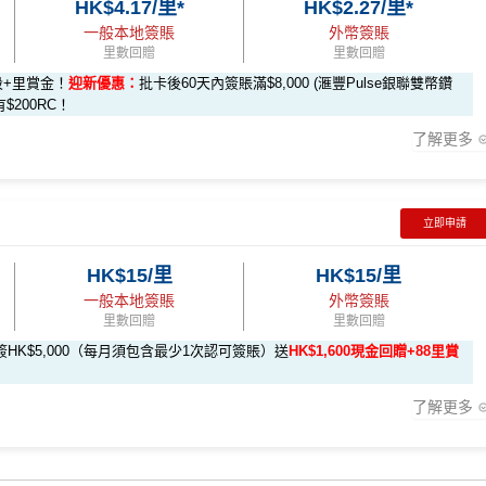
$200「獎賞錢」
不適用
HK$4.17/里*
HK$2.27/里*
新
首5年可豁免
一般本地簽賬
外幣簽賬
里數回贈
里數回贈
ay-apply
HK$8萬。相對2025年嘅全年上限HK$15萬總數係多咗，但係就
$800「獎賞錢」（相等於
$200「獎賞錢」（相等於
段+里賞金！
迎新優惠：
批卡後60天內簽賬滿$8,000 (滙豐Pulse銀聯雙幣鑽
8,000里）
2,000里）
有$200RC！
onpay-pulse-form
賺1個里程段+
里賞金
❗️（由里先生派出🎯38新會
手動增值八達通(即係用Apple Pay、Google Pay增值落手機八達
了解更多
要求。
不可獲享迎新
：於合資格信用卡批核日起計之過去 12 個月
rMiles.hk/mmcredit
%回贈，用
WeChat Pay
交稅或繳費實測得1%，扣返1%手續費只係打
迎新條款
如果2026年之後仲有稅/其他費用要交，可以睇返
信用卡繳費
/
信用
立即申請
全新信用卡客戶
現有信用卡客戶
F手續費
HK$15/里
HK$15/里
新
卡尊享)
一般本地簽賬
外幣簽賬
$800「獎賞錢」
$200 「獎賞錢」
里數回贈
里數回贈
ay-apply
HK$5,000（每月須包含最少1次認可簽賬）送
HK$1,600現金回贈+88里賞
$200 「獎賞錢」
不適用
onpay-pulse-form
賺1個里程段+
里賞金
❗️（由里先生派出🎯38新會
了解更多
$1,000「獎賞錢」 (相等於10,0
$200「獎賞錢」 (相等於2,00
rMiles.hk/mmcredit
00里)
0里)