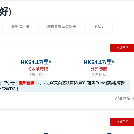
00里)
0里)
好)
ILIPS RO 純淨飲水機 (ADD6901)
要求。
不可獲享迎新
：於合資格信用卡批核日起計之過去12個月內
rmin Forerunner 165 GPS智能手錶
外幣信用卡
機場貴賓室信用卡
更多
迎新條款
K$500 現金回贈
立即申請
-classic-apply
JEL Vita 28 吋行李箱
達 HK$90,000 免息免手續費現金分期套現計劃
HK$4.17/里*
HK$4.17/里*
onpay-classic-form
賺1個里程段+
里賞金
❗️（由里先生派出🎯38新會
$800 Apple Store 禮品卡
一般本地簽賬
外幣簽賬
K$200 現金回贈 (只適用於全日制大學/大專學生)
$500 現金回贈
里數回贈
里數回贈
，送
HK$200 現金回贈
rMiles.hk/mmcredit
段+里賞金！
迎新優惠：
批卡後60天內簽賬滿$8,000 (滙豐Pulse銀聯雙幣鑽
金額達到指定合資格零售購物交易要求後2個月內發出。有關換領
有$200RC！
通銀包(舊名: O!ePay)
都食到！
ard 手機應用程式。
了解更多
何由安信發行之信用卡客戶
全新信用卡客戶
現有信用卡客戶
有關回贈金額將於客戶之新卡已入賬金額達到指定合資格零售購物交易
之安信信用卡賬戶內。
$600「獎賞錢」
$200「獎賞錢」
立即申請
月