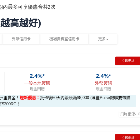
期內最多可享優惠合共2次
比越高越好)
外幣信用卡
機場貴賓室信用卡
更多
立即申請
2.4%*
2.4%*
一般本地簽賬
外幣簽賬
現金回贈
現金回贈
段+里賞金！
迎新優惠：
批卡後60天內簽賬滿$8,000 (滙豐Pulse銀聯雙幣鑽
有$200RC！
了解更多
立即申請