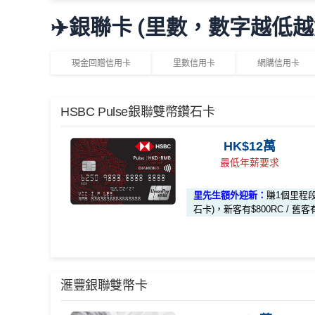
合共高達
🎁
迎新禮遇
✈️銀聯卡 (里數，數字越低越
PH
發卡後頭90日內簽滿HK$8,800
*持卡人需於發卡後60日內完成累積簽賬滿
HK$8,000
優惠期：即日起至2026年6月30日
Ga
現金回贈信用卡
里數信用卡
網購信用卡
曾取消任何滙豐個人信用卡基本卡。 迎新條款：
滙豐
經
網上申請
可享
HK$300現金回贈
HSBC
銀聯雙幣卡迎新
發卡後頭90日內簽滿HK$8,500
H
完成簽賬要求可獲享以下其中一款迎新優惠：
HSBC Pulse銀聯雙幣鑽石卡
滙豐銀聯雙幣卡申請網址
：
MrMiles.hk/hsbc-unionpay
發卡後首 90 天內簽賬滿 HK$8,800，送
LO
無簽賬要求
高
HK$12萬
里先生加碼：
申請完填Form
MrMiles.hk/hsbc-uni
發卡後首 90 天內簽賬滿 HK$8,800，送
HK
最低年薪要求
員額外里賞金#）
發卡後頭90日內簽滿HK$2,000
H
發卡後首 90 天內簽賬滿 HK$8,500，送
HK
學生卡
發卡後首 90 天內簽賬滿 HK$2,000
#每1里賞金 ≈ HK$1，可兌換FPS轉數快回贈！詳情
M
里先生額外迎新：
賺1個里程
有關迎新優惠換領短訊通知將於客戶之新卡已入賬
石卡)，新客有$800RC / 舊客
八達通自動增值都計迎新合資格簽賬！啫係玩
八達
詳情請於收到迎新優惠換領短訊通知後參閱 OmyC
迎新優惠只適用於現在或過往6個月內未曾持有任
滙豐銀聯雙幣卡迎新優惠
如客戶選擇 HK$500 現金回贈作迎新優惠，
要求後2個月內，以現金回贈方式存入合資格客戶
✅
優點
*（基本「獎賞錢」0.4%+「
最紅自主獎賞
」2%）
滙豐銀聯雙幣卡簽賬迎新優惠*
滙豐銀聯雙幣卡
🎁
迎新禮遇
安信EarnMore 2026新條款
「現金套現」 分期計劃優惠 （≥HK$20,000，12個
容易批卡，零入息要求，
學生都申請得！