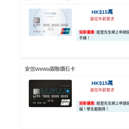
🎁
迎新禮遇
HK$15萬
HSBC
銀聯雙幣Pulse鑽石卡迎
最低年薪要求
滙豐 Pulse銀聯卡申請網址
：
MrMiles.hk/hsbc-unionp
迎新優惠:
經里先生網上申請迎新多
里先生加碼：
申請完填Form
手錶！
MrMiles.hk/hsbc-uni
員額外里賞金#）
#每1里賞金 ≈ HK$1，可兌換FPS轉數快回贈！詳情
M
*
2%有每半年上限HK$8萬
，記得唔係無上限架！
安信WeWa銀聯鑽石卡
🎁
迎新禮遇
滙豐Pulse銀聯雙幣鑽石卡迎新優惠
HK$15萬
優惠期：即日起至2026年6月30日
最低年薪要求
滙豐Pulse銀聯雙幣鑽石卡基本迎新*
經網上申請先賺
HK$100現金回贈
迎新優惠:
經里先生網上申請迎新多HK$
「現金套現」 分期計劃優惠 （≥HK$20,000，1
完成簽賬要求再賺以下其中一項迎新：
箱！學生都開得！
2個月或以上還款期）
迎新簽賬要求
迎