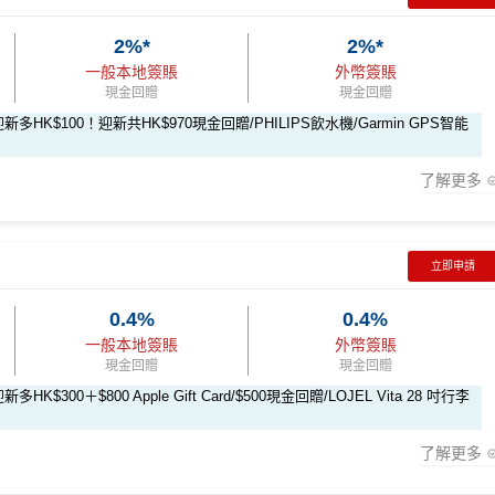
2%*
2%*
新
一般本地簽賬
外幣簽賬
現金回贈
現金回贈
ay-apply
HK$100！迎新共HK$970現金回贈/PHILIPS飲水機/Garmin GPS智能
onpay-pulse-form
賺1個里程段+
里賞金
❗️（由里先生派出🎯38新會
了解更多
rMiles.hk/mmcredit
立即申請
全新信用卡客戶
現有信用卡客戶
0.4%
0.4%
一般本地簽賬
外幣簽賬
$800「獎賞錢」
$200 「獎賞錢」
現金回贈
現金回贈
300＋$800 Apple Gift Card/$500現金回贈/LOJEL Vita 28 吋行李
$200 「獎賞錢」
不適用
了解更多
新優惠
$1,000「獎賞錢」 (相等於10,0
$200「獎賞錢」 (相等於2,00