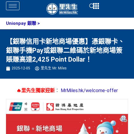
Skip
Open
Open
to
content
Unionpay 銀聯
>
【銀聯信用卡新地商場優惠】憑銀聯卡、
銀聯手機Pay或銀聯二維碼於新地商場簽
賬賺高達2,425 Point Dollar！
2025-12-05
里先生 Mr. Miles
🔥里先生獨家迎新
：
MrMiles.hk/welcome-offer