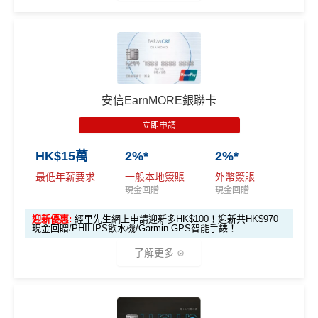
*（基本「獎賞錢」0.4%+「
最紅自主獎賞
」2%）
🎁
迎新禮遇
HSBC
銀聯雙幣Pulse鑽石卡迎新
安信EarnMORE銀聯卡
滙豐 Pulse銀聯卡申請網址
：
MrMiles.hk/hsbc-unionpay-a
pply
立即申請
HK$15萬
2%*
2%*
里先生加碼：
申請完填Form
MrMiles.hk/hsbc-unionpa
y-pulse-form
賺1個里程段+
里賞金
❗️（由里先生派出🎯3
最低年薪要求
一般本地簽賬
外幣簽賬
8新會員額外里賞金#）
現金回贈
現金回贈
迎新優惠:
經里先生網上申請迎新多HK$100！迎新共HK$970
#每1里賞金 ≈ HK$1，可兌換FPS轉數快回贈！詳情
MrMil
現金回贈/PHILIPS飲水機/Garmin GPS智能手錶！
es.hk/mmcredit
了解更多
滙豐Pulse銀聯雙
全新信用卡客
現有信用卡客
幣鑽石卡迎新優
*
2%有每半年上限HK$8萬
，記得唔係無上限架！
戶
戶
惠