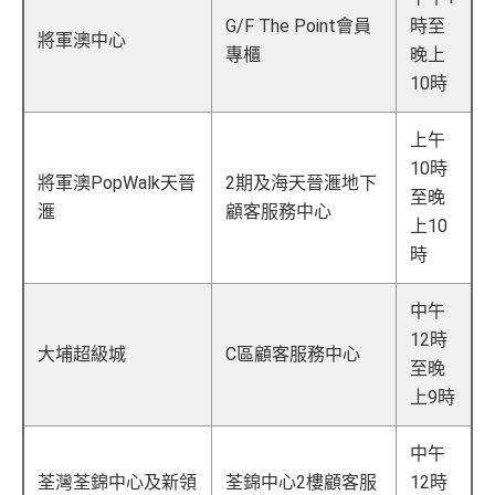
G/F The Point會員
時至
將軍澳中心
專櫃
晚上
10時
上午
10時
將軍澳PopWalk天晉
2期及海天晉滙地下
至晚
滙
顧客服務中心
上10
時
中午
12時
大埔超級城
C區顧客服務中心
至晚
上9時
中午
荃灣荃錦中心及新領
荃錦中心2樓顧客服
12時