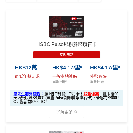
2個月內曾取消任何滙豐個人信用卡基本卡。 迎新條款：
高達 HK$90,000 免息免手續
無簽賬要求
完成簽賬要求可獲享以下其中一款迎新優惠：
滙豐迎新條款
費現金分期套現計劃
HSBC
銀聯雙幣卡迎新
發卡後首 90 天內簽賬滿 HK$8,800，送
LOJEL
Vita 28 吋行李箱
發卡後頭90日內
HK$200 現金回贈 (只適用於
滙豐銀聯雙幣卡申請網址
：
MrMiles.hk/hsbc-unionpay-cla
簽滿HK$2,000
全日制大學/大專學生)
發卡後首 90 天內簽賬滿 HK$8,800，送
HK$800
ssic-apply
Apple Store 禮品卡
HSBC Pulse銀聯雙幣鑽石卡
里先生加碼：
申請完填Form
MrMiles.hk/hsbc-unionpa
有關迎新優惠換領短訊通知將於客戶之新卡已入賬金
發卡後首 90 天內簽賬滿 HK$8,500，送
HK$500
y-classic-form
賺1個里程段+
里賞金
❗️（由里先生派出
立即申請
額達到指定合資格零售購物交易要求後2個月內發出。
現金回贈
🎯38新會員額外里賞金#）
有關換領詳情請於收到迎新優惠換領短訊通知後參閱
學生卡
發卡後首 90 天內簽賬滿 HK$2,000，送
HK$12萬
HK$4.17/里*
HK$4.17/里*
OmyCard 手機應用程式。
HK$200 現金回贈
#每1里賞金 ≈ HK$1，可兌換FPS轉數快回贈！詳情
MrMil
最低年薪要求
一般本地簽賬
外幣簽賬
如客戶選擇 HK$500 現金回贈作迎新優惠，有關回贈
es.hk/mmcredit
八達通自動增值都計迎新合資格簽賬！啫係玩
八達通
里數回贈
里數回贈
金額將於客戶之新卡已入賬金額達到指定合資格零售
銀包(舊名: O!ePay)
都食到！
購物交易要求後2個月內，以現金回贈方式存入合資格
里先生額外迎新：
賺1個里程段+里賞金！
迎新優惠：
批卡後60
天內簽賬滿$8,000 (滙豐Pulse銀聯雙幣鑽石卡)，新客有$800R
迎新優惠只適用於現在或過往6個月內未曾持有任何由
滙豐銀聯雙幣卡迎新優
全新信用
現有信用
客戶之安信信用卡賬戶內。
C / 舊客有$200RC！
安信發行之信用卡客戶
惠
卡客戶
卡客戶
了解更多
安信EarnMore 2026新條款
✅
優點
滙豐銀聯雙幣卡簽賬迎
$600「獎
$200「獎
安信啱啱出咗2026年新條款，有以下幾大重點：
新優惠*
賞錢」
賞錢」
*（基本「獎賞錢」0.4%+「
最紅自主獎賞
」2%）