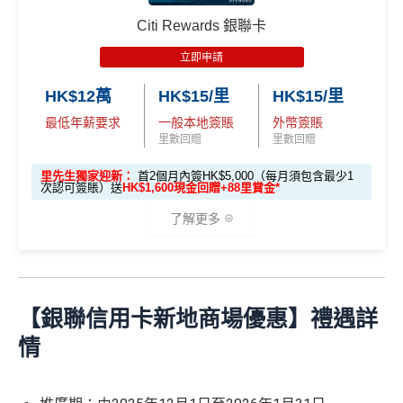
HSBC
銀聯雙幣Pulse鑽石卡迎新
本地港幣簽賬
統一
現金回贈2%
$800「獎賞
$200 「獎賞
幣鑽石卡基本迎
用港幣同人民幣結賬，唔需要擔心匯率波動
Citi Rewards 銀聯卡
錢」
錢」
綁定電子錢包繳費都有回贈！2%
滙豐 Pulse銀聯卡申請網址
：
MrMiles.hk/hsbc-unionpay-a
新*
食中
最紅自主
5X類別做到低至$4.17/里
pply
立即申請
八達通自動增值都有回贈！0.4%
全年簽賬高達2.4%「獎賞錢」回贈
「現金套現」 分
唔洗煩，所有本地簽賬統一2%啱晒唔儲里數又唔追優
HK$12萬
HK$15/里
HK$15/里
里先生加碼：
申請完填Form
MrMiles.hk/hsbc-unionpa
期計劃優惠 （≥H
講到明首兩年年費豁免
惠嘅朋友
$200 「獎賞
y-pulse-form
賺1個里程段+
里賞金
❗️（由里先生派出🎯3
最低年薪要求
一般本地簽賬
外幣簽賬
K$20,000，12個
不適用
滙豐新舊客戶都可以食迎新
錢」
海外簽賬都有回贈2%
8新會員額外里賞金#）
里數回贈
里數回贈
月或以上還款
開卡門檻唔算高，年薪要求HK$12萬（即月薪HK$10,0
門檻低，學生卡都做到2%回贈！
期）
里先生獨家迎新：
首2個月內簽HK$5,000（每月須包含最少1
#每1里賞金 ≈ HK$1，可兌換FPS轉數快回贈！詳情
MrMil
00）就申請到
次認可簽賬）送
HK$1,600現金回贈+88里賞金*
es.hk/mmcredit
❎
缺點
$1,000「獎賞
$200「獎賞
網上繳費都有回贈（每月首HK$10,000先有）
了解更多
合共高達
錢」 (相等於1
錢」 (相等於
❎
缺點
滙豐Pulse銀聯雙
0,000里)
2,000里)
加碼至2%有每半年上限HK$8萬
，夠數可停，轉玩返
全新信用卡客
現有信用卡客
🎁
迎新禮遇
幣鑽石卡迎新優
渣打Simply Cash
戶
戶
惠
得首兩年年費豁免
收1% CBF手續費
*持卡人需於發卡後60日內完成累積簽賬滿
HK$8,000
要
【銀聯信用卡新地商場優惠】禮遇詳
優惠期：
2026年7月1日至9月30日
求。
不可獲享迎新
：於合資格信用卡批核日起計之過去1
八達通自動增值得0.4%回贈
電子錢包直接增值無得玩
情
滙豐Pulse銀聯雙
2個月內曾取消任何滙豐個人信用卡基本卡。 迎新條款：
$800「獎賞
$200 「獎賞
立即申請:
MrMiles.hk/citi-apply
增值電子錢包（
Payme
、
八達通
、
Wechat Pay
及
Alip
E-banking同自動轉賬都無回贈
幣鑽石卡基本迎
滙豐迎新條款
錢」
錢」
ay
）唔計迎新合資格簽賬
新*
申請完填Form賺多88里賞金*:
無得儲里數
HSBC
銀聯雙幣卡迎新