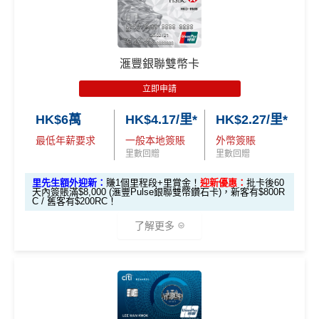
容易批卡，零入息要求，
學生都申請得！
2026年加碼2%上限變做每半年咁計，每半年上限為H
🎁
迎新禮遇
「現金套現」 分期計劃
寫到明首兩年免年費，全日制大學/大專學生申請首5年
K$8萬。相對2025年嘅全年上限HK$15萬總數係多
$200「獎
優惠 （≥HK$20,000，1
不適用
HSBC
銀聯雙幣Pulse鑽石卡迎新
可豁免
咗，但係就無得一筆過咁打爆個大額cap。
賞錢」
2個月或以上還款期）
滙豐銀聯雙幣卡
4揀1指定類別有4％回贈
EarnMORE卡
八達通自動增值
得返0.4%回贈，但係手
滙豐 Pulse銀聯卡申請網址
：
MrMiles.hk/hsbc-unionpay-a
動增值八達通(即係用Apple Pay、Google Pay增值落
pply
立即申請
迎新選擇多，總有一樣啱你心水
$800「獎
$200「獎
手機八達通)依然有2%回贈
賞錢」
賞錢」
HK$6萬
HK$4.17/里*
HK$2.27/里*
合共高達
里先生加碼：
申請完填Form
MrMiles.hk/hsbc-unionpa
❎
缺點
2026年條款highlight咗透過電子錢包繳費得返1%回
（相等於8,
（相等於2,
y-pulse-form
賺1個里程段+
里賞金
❗️（由里先生派出🎯3
最低年薪要求
一般本地簽賬
外幣簽賬
贈，用
WeChat Pay
交稅或繳費實測得1%，扣返1%手
000里）
000里）
8新會員額外里賞金#）
里數回贈
里數回贈
續費只係打返個和。但係用實測用
AlipayHK
暫時仲食
無得換里數
到2%。如果2026年之後仲有稅/其他費用要交，可以睇
里先生額外迎新：
賺1個里程段+里賞金！
迎新優惠：
批卡後60
#每1里賞金 ≈ HK$1，可兌換FPS轉數快回贈！詳情
MrMil
日常簽賬回贈0.4%，唔算太吸引
*持卡人需於發卡後60日內完成累積簽賬滿
HK$5,800
要
天內簽賬滿$8,000 (滙豐Pulse銀聯雙幣鑽石卡)，新客有$800R
返
信用卡繳費
/
信用卡交稅優惠
es.hk/mmcredit
C / 舊客有$200RC！
求。
不可獲享迎新
：於合資格信用卡批核日起計之過去 1
安信EarnMore銀聯卡嘅外幣交易繼續會收
1%CBF手續
2 個月內曾取消任何滙豐個人信用卡基本卡 迎新條款：
滙
查看更多信用卡詳情及分析...
了解更多
費
豐迎新條款
滙豐Pulse銀聯雙
全新信用卡客
現有信用卡客
✅
優點
幣鑽石卡迎新優
EarnMORE加碼2%現金回贈條款：
按此
戶
戶
*（基本「獎賞錢」0.4%+「
最紅自主獎賞
」2%）
✅
優點
惠
🎁
迎新禮遇
內地同澳門簽賬交易費用全免(Pulse銀聯雙幣鑽石卡尊
享)
滙豐Pulse銀聯雙