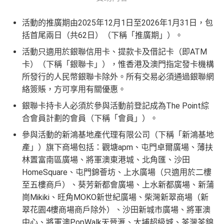
講到明首兩年年費豁免
查看更多信用卡詳情及分析...
滙豐新舊客戶都可以食迎新
活動的推廣期由2025年12月1日至2026年1月31日，包
括首尾兩日（共62日）（下稱「推廣期」）。
開卡門檻唔算高，年薪要求HK$12萬（即月薪HK$10,0
00）就申請到
活動只適用於銀聯信用卡、提款卡及借記卡（即ATM
網上繳費都有回贈（每月首HK$10,000先有）
卡）（下稱「銀聯卡」），惟香港及澳門指定發卡機構
所發行的人民幣銀聯卡除外。所有交易必須通過銀聯網
❎
缺點
絡簽賬，方可享用有關優惠。
銀聯卡持卡人必須於參與活動前登記成為The Point綜
得首兩年年費豁免
合會員計劃的會員（下稱「會員」）。
八達通自動增值得0.4%回贈
參與活動的新鴻基地產代理有限公司（下稱「新鴻基地
增值電子錢包（
Payme
、
八達通
、
Wechat Pay
及
Alip
產」）旗下商場包括：觀塘apm、屯門卓爾廣場、薄扶
ay
）唔計迎新合資格簽賬
林置富南區廣場、將軍澳東港城、北角匯、沙田
HomeSquare、屯門錦薈坊、上水廣場（只適用於二樓
查看更多信用卡詳情及分析...
至五樓商戶）、葵芳新都會廣場、上水新都廣場、新蒲
崗Mikiki、旺角MOKO新世紀廣場、柴灣新翠商場（新
翠花園4樓商場商戶除外）、沙田新城市廣場、將軍澳
中心、將軍澳PopWalk天晉滙、大埔超級城、荃灣荃錦