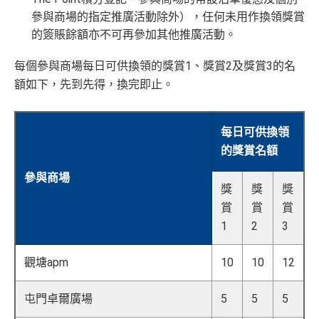
參與商場的指定推廣活動除外），任何未用作換領獎賞
的簽賬餘額亦不可再參加其他推廣活動。
每個參與商場每日可供換領的獎賞1、獎賞2及獎賞3的名
額如下，先到先得，換完即止。
每日可供換領
的獎賞名額
參與商場
獎
獎
獎
賞
賞
賞
1
2
3
觀塘apm
10
10
12
屯門卓爾廣場
5
5
5