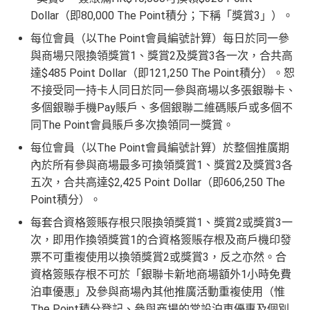
Dollar（即80,000 The Point積分；下稱「獎賞3」）。
每位會員（以The Point會員編號計算）每日於同一參
與商場只限換領獎賞1、獎賞2及獎賞3各一次，合共高
達$485 Point Dollar（即121,250 The Point積分）。恕
不接受同一持卡人同日於同一參與商場以多張銀聯卡、
多個銀聯手機Pay賬戶、多個銀聯二維碼賬戶或多個不
同The Point會員賬戶多次換領同一獎賞。
每位會員（以The Point會員編號計算）於整個推廣期
內於所有參與商場最多可換領獎賞1、獎賞2及獎賞3各
五次，合共高達$2,425 Point Dollar（即606,250 The
Point積分）。
每套合資格簽賬存根只限換領獎賞1、獎賞2或獎賞3一
次，即用作換領獎賞1的合資格簽賬存根及商戶機印發
票不可重複使用以換領獎賞2或獎賞3，反之亦然。合
資格簽賬存根不可於「銀聯卡新地商場額外1小時免費
泊車優惠」及參與商場內其他推廣活動重複使用（惟
The Point積分登記、參與商場的常設泊車優惠及個別