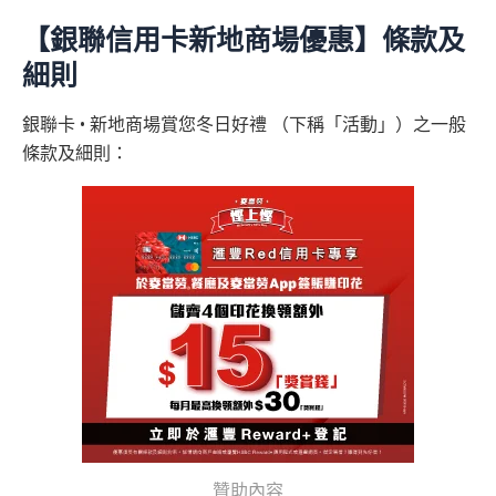
食中
最紅自主
5X類別做到低至$4.17/里
$800「獎
$200「獎
【銀聯信用卡新地商場優惠】條款及
全年簽賬高達2.4%「獎賞錢」回贈
賞錢」
賞錢」
合共高達
細則
（相等於8,
（相等於2,
免責聲明：里先生努力保持信息準確。
若
任何信息與你到
講到明首兩年年費豁免
000里）
000里）
訪之金融機構、
服務供應商或特定產品網站有所出入，
所
滙豐新舊客戶都可以食迎新
銀聯卡 • 新地商場賞您冬日好禮 （下稱「活動」）之一般
有金融產品和服務均以他們作準，
請參閱
相關
金融機構的
開卡門檻唔算高，年薪要求HK$12萬（即月薪HK$10,0
條款及細則：
網站為產品資訊的最更新版本。
本網站產品之比較結果建
*持卡人需於發卡後60日內完成累積簽賬滿
HK$5,800
要
00）就申請到
基
於
客觀分析，
因此就算獲第三方廣告客戶贊助，我們並
求。
不可獲享迎新
：於合資格信用卡批核日起計之過去 1
網上繳費都有回贈（每月首HK$10,000先有）
不會特別註明。
Disclaimer: At MrMiles, we strive to keep
2 個月內曾取消任何滙豐個人信用卡基本卡 迎新條款：
滙
our information accurate and up to date. This information
豐迎新條款
❎
缺點
may be different than what you see when you visit a finan
✅
優點
cial institution, service provider or specific product’s site. F
or any discrepancy in product information, please refer to t
得首兩年年費豁免
內地同澳門簽賬交易費用全免(Pulse銀聯雙幣鑽石卡尊
he financial institution’s website for the most updated versi
八達通自動增值得0.4%回贈
享)
on. All financial products and services are presented witho
增值電子錢包（
Payme
、
八達通
、
Wechat Pay
及
Alip
ut warranty. Additionally, this site may be compensated thr
用港幣同人民幣結賬，唔需要擔心匯率波動
ay
）唔計迎新合資格簽賬
ough third party advertisers. However, the results of our c
食中
最紅自主
5X類別做到低至$4.17/里
omparison tools which are not marked as sponsored are a
全年簽賬高達2.4%「獎賞錢」回贈
lways based on objective analysis first.
查看更多信用卡詳情及分析...
贊助內容