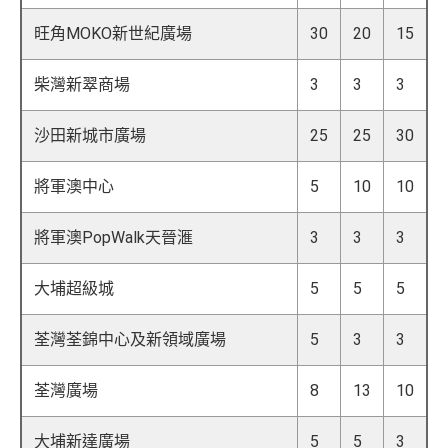
旺角MOKO新世紀廣場
30
20
15
柴灣新翠商場
3
3
3
沙田新城市廣場
25
25
30
將軍澳中心
5
10
10
將軍澳PopWalk天晉滙
3
3
3
大埔超級城
5
5
5
荃灣荃錦中心及新領域廣場
5
3
3
荃灣廣場
8
13
10
大埔新達廣場
5
5
3