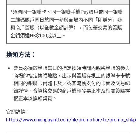
ssic-apply
優惠 （≥HK$20,000，1
不適用
賞錢」
2個月或以上還款期）
用PayMe/Alipay等電子錢包增值都計迎新，不過要留
*須憑同一銀聯卡、同一銀聯手機Pay賬戶或同一銀聯
里先生加碼：
申請完填Form
MrMiles.hk/hsbc-unionpa
意手續費
二維碼賬戶同日於同一參與商場內不同「即賺分」參
y-classic-form
賺1個里程段+
里賞金
❗️（由里先生派出
$800「獎
$200「獎
🎯38新會員額外里賞金#）
與商戶簽賬（以全數金額計算），而每筆交易的簽賬
✅
優點
賞錢」
賞錢」
合共高達
金額須達HK$100或以上。
（相等於8,
（相等於2,
#每1里賞金 ≈ HK$1，可兌換FPS轉數快回贈！詳情
MrMil
000里）
000里）
積分無限期，儲夠先換里數，減低平均手續費
es.hk/mmcredit
換領方法：
年薪唔夠申請Citibank高級卡既話申請Citi Rewards食
迎新
*持卡人需於發卡後60日內完成累積簽賬滿
HK$5,800
要
滙豐銀聯雙幣卡迎新優
全新信用
現有信用
會員必須於簽賬當日的指定換領時間內親臨簽賬的參與
求。
不可獲享迎新
：於合資格信用卡批核日起計之過去 1
持續地都有
Citi信用卡優惠
惠
卡客戶
卡客戶
商場的指定換領地點，出示與簽賬存根上的銀聯卡卡號
2 個月內曾取消任何滙豐個人信用卡基本卡 迎新條款：
滙
相同的銀聯卡實體卡及／或其流動支付的卡面及交易紀
❎
缺點
豐迎新條款
滙豐銀聯雙幣卡簽賬迎
$600「獎
$200「獎
錄詳情、合資格交易的商戶機印發票正本及相關簽賬存
✅
優點
新優惠*
賞錢」
賞錢」
根正本以換領獎賞。
有轉換里數手續費上限HK$300(每5,000里收HK$50)
內地同澳門簽賬交易費用全免(Pulse銀聯雙幣鑽石卡尊
官網詳情：
「現金套現」 分期計劃
只係購物及娛樂簽賬類別時先抵用，其他本地簽賬得H
$200「獎
享)
優惠 （≥HK$20,000，1
不適用
https://www.unionpayintl.com/hk/promotion/tc/promo_shkp
K$15=1 Avios/Asia Miles
賞錢」
2個月或以上還款期）
用港幣同人民幣結賬，唔需要擔心匯率波動
DCC無積分