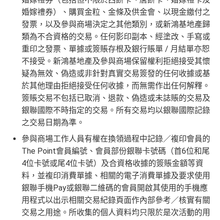
婚嫁禮券）、購買金粒、金條及供金會、以現金繳付之
發票，以及參與商場決定之其他類別，或新鴻基地產歸
類為不合資格的交易。任何影印副本、經塗改、手寫或
重印之發票、單據或簽賬存根及銀行賬單 / 月結單亦恕
不接受。新鴻基地產及參與商場保留權利拒絕接受其懷
疑為無效、偽造或非針對真實交易簽發的任何收據或基
於其他理由拒絕接受任何收據，而無需作出任何解釋。
簽賬交易不包括已取消、退款、偽造或未誌賬的交易及
銀聯國際不時指定的交易。所有交易均以銀聯國際記錄
之交易日期為準。
參與商場工作人員有權在換領過程中記錄／複印會員的
The Point會員編號、會員部份銀聯卡號碼（首6位和尾
4位卡號或尾4位卡號）及合資格收據的簽賬金額等資
料，並複印消費單據、相關的電子消費單據及要求使用
銀聯手機Pay或銀聯二維碼的會員開啟其使用的手機應
用程式以出示相關交易紀錄頁面作內部參考／核實有關
交易之用途。所收集的個人資料均只限於是次活動的用