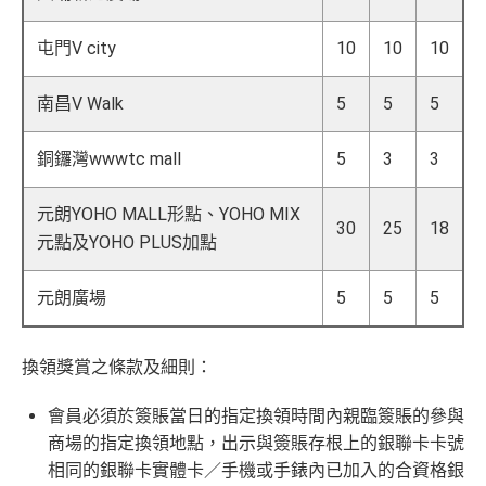
屯門V city
10
10
10
南昌V Walk
5
5
5
銅鑼灣wwwtc mall
5
3
3
元朗YOHO MALL形點、YOHO MIX
30
25
18
元點及YOHO PLUS加點
元朗廣場
5
5
5
換領獎賞之條款及細則：
會員必須於簽賬當日的指定換領時間內親臨簽賬的參與
商場的指定換領地點，出示與簽賬存根上的銀聯卡卡號
相同的銀聯卡實體卡／手機或手錶內已加入的合資格銀