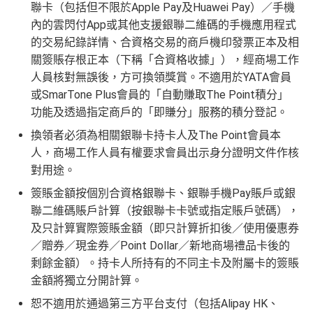
聯卡（包括但不限於Apple Pay及Huawei Pay）／手機
內的雲閃付App或其他支援銀聯二維碼的手機應用程式
的交易紀錄詳情、合資格交易的商戶機印發票正本及相
關簽賬存根正本（下稱「合資格收據」），經商場工作
人員核對無誤後，方可換領獎賞。不適用於YATA會員
或SmarTone Plus會員的「自動賺取The Point積分」
功能及透過指定商戶的「即賺分」服務的積分登記。
換領者必須為相關銀聯卡持卡人及The Point會員本
人，商場工作人員有權要求會員出示身分證明文件作核
對用途。
簽賬金額按個別合資格銀聯卡、銀聯手機Pay賬戶或銀
聯二維碼賬戶計算（按銀聯卡卡號或指定賬戶號碼），
及只計算實際簽賬金額（即只計算折扣後／使用優惠券
／贈券／現金券／Point Dollar／新地商場禮品卡後的
剩餘金額）。持卡人所持有的不同主卡及附屬卡的簽賬
金額將獨立分開計算。
恕不適用於通過第三方平台支付（包括Alipay HK、