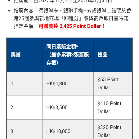
推廣期：由2025年12月1日至2026年1月31日
MrMiles.hk/citi-rewards-mc-form
(Citi Rew
查看更多信用卡詳情及分析...
推廣內容：憑銀聯卡、銀聯手機Pay或銀聯二維碼於香
「現金套現」 分
滙豐銀聯雙幣卡申請網址
：
MrMiles.hk/hsbc-unionpay-cla
查看更多信用卡詳情及分析...
ards MasterCard)
期計劃優惠 （≥H
港25個參與新地商場「即賺分」參與商戶即日簽賬滿
ssic-apply
$200 「獎賞
MrMiles.hk/citi-rewards-cup-form
(Citi Rew
K$20,000，12個
不適用
指定金額，
可賺高達 2,425 Point Dollar
！
錢」
ards 銀聯卡)
里先生加碼：
申請完填Form
MrMiles.hk/hsbc-unionpa
月或以上還款
y-classic-form
賺1個里程段+
里賞金
❗️（由里先生派出
期）
2026年10月31日或之前成功批卡
，及首2個月內累積認
同日簽賬金額*
🎯38新會員額外里賞金#）
可簽賬滿HK$5,000或以上（每月須包含最少1次認可
獎賞
（最多累積3張簽賬
禮品
$1,000「獎賞
$200「獎賞
簽賬）賺
HK$1,600 現金回贈
#每1里賞金 ≈ HK$1，可兌換FPS轉數快回贈！詳情
MrMil
存根）
合共高達
錢」 (相等於1
錢」 (相等於
學生信用卡
：
首3個月內累積認可簽賬滿HK$1,000或
es.hk/mmcredit
0,000里)
2,000里)
以上，賺
75,000積分
$55 Point
1
HK$1,800
*38新會員+成功批卡派出50額外里賞金。每1里賞金 ≈ HK
滙豐銀聯雙幣卡迎新優
全新信用
現有信用
Dollar
*持卡人需於發卡後60日內完成累積簽賬滿
HK$8,000
要
$1，可兌換FPS轉數快回贈！詳情
MrMiles.hk/mmcredit
惠
卡客戶
卡客戶
求。
不可獲享迎新
：於合資格信用卡批核日起計之過去1
Citi Rewards
迎新
條件及
冷河期
$110 Point
2個月內曾取消任何滙豐個人信用卡基本卡。 迎新條款：
2
HK$3,500
滙豐銀聯雙幣卡簽賬迎
$600「獎
$200「獎
Dollar
滙豐迎新條款
獎賞於完成簽賬條件後5個曆月內自動存入至認可信用
新優惠*
賞錢」
賞錢」
HSBC
銀聯雙幣卡迎新
卡戶口
$320 Point
Citi新客 ＝ 過去12個月內沒有取消或持有過任何Citiba
3
HK$10,000
滙豐銀聯雙幣卡申請網址
：
MrMiles.hk/hsbc-unionpay-cla
「現金套現」 分期計劃
Dollar
$200「獎
nk信用卡