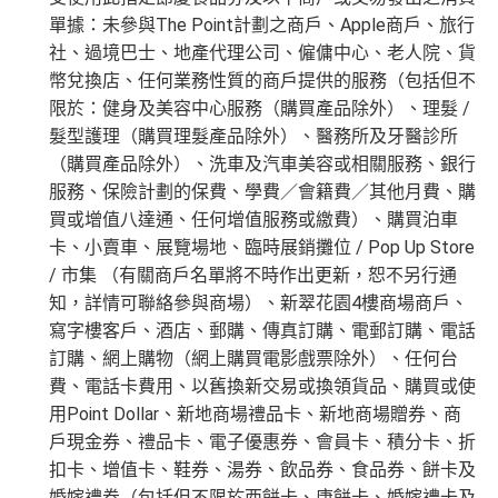
單據：未參與The Point計劃之商戶、Apple商戶、旅行
社、過境巴士、地產代理公司、僱傭中心、老人院、貨
幣兌換店、任何業務性質的商戶提供的服務（包括但不
限於：健身及美容中心服務（購買產品除外）、理髮 /
髮型護理（購買理髮產品除外）、醫務所及牙醫診所
（購買產品除外）、洗車及汽車美容或相關服務、銀行
服務、保險計劃的保費、學費／會籍費／其他月費、購
買或增值八達通、任何增值服務或繳費）、購買泊車
卡、小賣車、展覽場地、臨時展銷攤位 / Pop Up Store
/ 市集 （有關商戶名單將不時作出更新，恕不另行通
知，詳情可聯絡參與商場）、新翠花園4樓商場商戶、
寫字樓客戶、酒店、郵購、傳真訂購、電郵訂購、電話
訂購、網上購物（網上購買電影戲票除外）、任何台
費、電話卡費用、以舊換新交易或換領貨品、購買或使
用Point Dollar、新地商場禮品卡、新地商場贈券、商
戶現金券、禮品卡、電子優惠券、會員卡、積分卡、折
扣卡、增值卡、鞋券、湯券、飲品券、食品券、餅卡及
婚嫁禮券（包括但不限於西餅卡、唐餅卡、婚嫁禮卡及