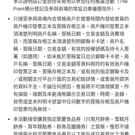
本以證明該訂金部份未曾用以參加任何推廣活動（The
Point積分登記及參與商場的常設泊車優惠除外）。
只接受參與商場內合資格商戶於營業時間內發給會員的
商戶機印發票正本及簽賬存根正本。商戶機印發票正本
須清楚列明商戶名稱、簽賬日期、交易金額及消費項
目，而簽賬存根正本須清楚列明銀聯卡卡號、商戶名
稱、簽賬日期、交易金額、有效的授權號碼及持卡人簽
署（如適用）。如未能於簽賬當日出示銀聯卡卡號、商
戶名稱、簽賬日期、交易金額等資料相符的有效商戶機
印發票正本、簽賬存根正本及／或有效的指定銀聯卡及
／或相關支付平台介面的交易紀錄詳情，或會員所提供
的資料不全，不論任何原因，會員將不可換領獎賞。所
有損毀、過期及未能清晰顯示交易日期、時間、金額、
貨幣或並未列明卡號當中任何數字的簽賬存根及商戶機
印發票均為無效。
本活動接受購買指定節慶食品券（只限月餅券、雪糕月
餅券、賀年糕點券、粽券及臘腸券）之簽賬。惟恕不接
受使用此指定節慶食品券及以下商戶或交易發出之消費