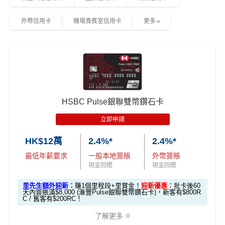
外幣信用卡
機場貴賓室信用卡
更多
HSBC Pulse銀聯雙幣鑽石卡
立即申請
HK$12萬
2.4%*
2.4%*
最低年薪要求
一般本地簽賬
外幣簽賬
現金回贈
現金回贈
里先生額外迎新：
賺1個里程段+里賞金！
迎新優惠：
批卡後60
天內簽賬滿$8,000 (滙豐Pulse銀聯雙幣鑽石卡)，新客有$800R
C / 舊客有$200RC！
了解更多