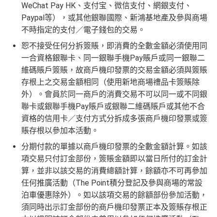
WeChat Pay HK、支付宝、微信支付、網銀支付、
Paypal等），或其他銀聯國際、新鴻基地產及參與商場
不時指定的支付／電子錢包的交易。
恕不接受任何分拆簽賬，即消費的全數金額必須使用同
一合資格銀聯卡、同一銀聯手機Pay賬戶或同一銀聯二
維碼賬戶簽賬，故商戶機印發票的交易金額必須與簽賬
存根上之交易金額相同（使用新地商場禮品卡簽賬除
外）。會員於同一商戶的消費交易不可以同一或不同銀
聯卡或銀聯手機Pay賬戶或銀聯二維碼賬戶或其他不合
資格的信用卡／支付方式分拆成多張商戶機印發票或簽
賬存根以參加本活動。
分期付款的單據以商戶機印發票的全數金額計算。如該
項交易只付訂金部份，簽賬金額即以當日所付的訂金計
算，並非以該交易的消費總額計算，餘額亦不可再參加
任何推廣活動（The Point積分登記及參與商場的常設
泊車優惠除外）。如以該項交易的餘額部份參加活動，
須同時出示訂金部份的商戶機印發票正本及簽賬存根正