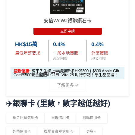
🎁
迎新禮遇
滙豐Pulse銀聯雙
優惠期：即日起至2026年6月30日
$800「獎賞
$200 「獎賞
安信WeWa銀聯鑽石卡
幣鑽石卡基本迎
錢」
錢」
經網上申請先賺
HK$100現金回贈
新*
立即申請
完成簽賬要求再賺以下其中一項迎新：
HK$15萬
0.4%
0.4%
「現金套現」 分
期計劃優惠 （≥H
最低年薪要求
一般本地簽賬
外幣簽賬
$200 「獎賞
迎新簽賬要求
迎新優惠
K$20,000，12個
不適用
現金回贈
現金回贈
錢」
月或以上還款
迎新優惠:
經里先生網上申請迎新多HK$300＋$800 Apple Gift
PHILIPS RO 純淨飲水機 (A
期）
Card/$500現金回贈/LOJEL Vita 28 吋行李箱！學生都開得！
DD6901)
發卡後頭90日內
了解更多
$1,000「獎賞
$200「獎賞
簽滿HK$8,800
Garmin Forerunner 165 GPS
合共高達
錢」 (相等於1
錢」 (相等於
智能手錶
✈️銀聯卡 (里數，數字越低越好)
0,000里)
2,000里)
🎁
迎新禮遇
發卡後頭90日內
現金回贈信用卡
里數信用卡
網購信用卡
HK$500 現金回贈
*持卡人需於發卡後60日內完成累積簽賬滿
HK$8,000
要
簽滿HK$8,500
優惠期：即日起至2026年6月30日
求。
不可獲享迎新
：於合資格信用卡批核日起計之過去1
外幣信用卡
機場貴賓室信用卡
更多
經
網上申請
可享
HK$300現金回贈