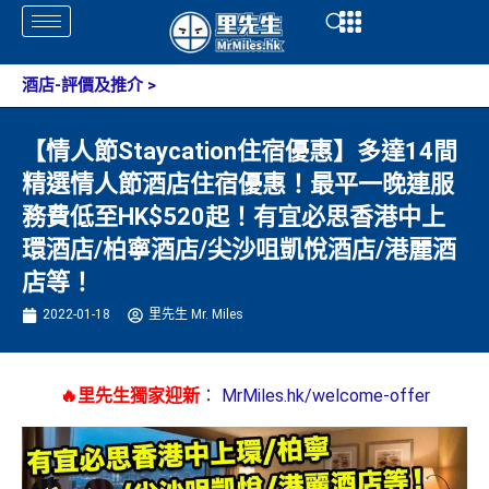
Skip
Open
Open
to
content
酒店-評價及推介
>
【情人節Staycation住宿優惠】多達14間
精選情人節酒店住宿優惠！最平一晚連服
務費低至HK$520起！有宜必思香港中上
環酒店/柏寧酒店/尖沙咀凱悅酒店/港麗酒
店等！
2022-01-18
里先生 Mr. Miles
🔥里先生獨家迎新
：
MrMiles.hk/welcome-offer