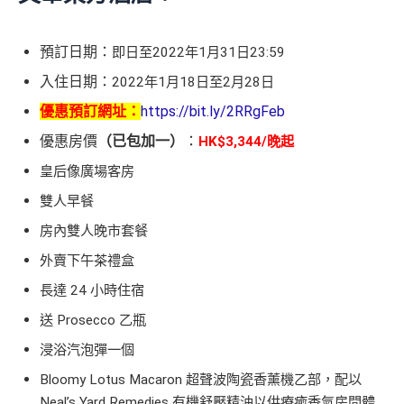
預訂日期：
即日至2022年1月31日23:59
入住日期：
2022年1月18日至2月28日
優惠預訂網址：
https://bit.ly/2RRgFeb
優惠房價
（已包加一）
：
HK$3,344/晚起
皇后像廣場客房
雙人早餐
房內雙人晚市套餐
外賣下午茶禮盒
長達 24 小時住宿
送 Prosecco 乙瓶
浸浴汽泡彈一個
Bloomy Lotus Macaron 超聲波陶瓷香薰機乙部，配以
Neal’s Yard Remedies 有機舒壓精油以供療癒香氣房間體