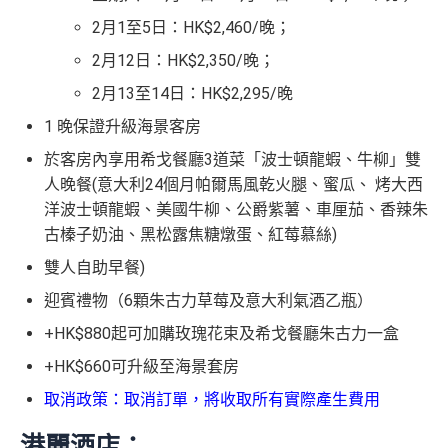
2月1至5日：HK$2,460/晚；
2月12日：HK$2,350/晚；
2月13至14日：HK$2,295/晚
1 晚保證升級海景客房
於客房內享用希戈餐廳3道菜「波士頓龍蝦、牛柳」雙
人晚餐(意大利24個月帕爾馬風乾火腿、蜜瓜、 烤大西
洋波士頓龍蝦、美國牛柳、公爵紫薯、車厘茄、香辣朱
古榛子奶油、黑松露焦糖燉蛋、紅莓慕絲)
雙人自助早餐)
迎賓禮物（6顆朱古力草莓及意大利氣酒乙瓶）
+HK$880起可加購玫瑰花束及希戈餐廳朱古力一盒
+HK$660可升級至海景套房
取消政策：取消訂單，將收取所有實際產生費用
港麗酒店：