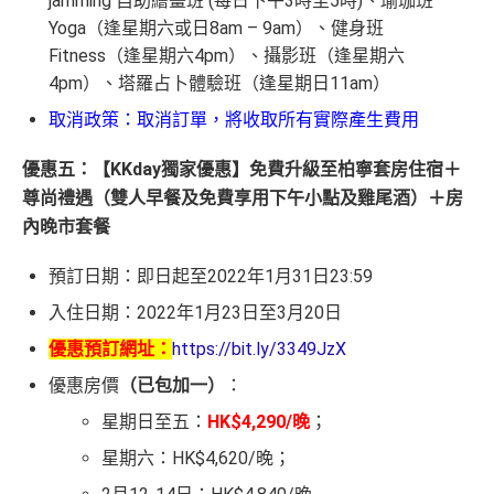
jamming 自助繪畫班 (每日下午3時至5時)、瑜珈班
Yoga（逢星期六或日8am – 9am）、健身班
Fitness（逢星期六4pm）、攝影班（逢星期六
4pm）、塔羅占卜體驗班（逢星期日11am）
取消政策：取消訂單，將收取所有實際產生費用
優惠五：【KKday獨家優惠】免費升級至柏寧套房住宿＋
尊尚禮遇（雙人早餐及免費享用下午小點及雞尾酒）＋房
內晚市套餐
預訂日期：即日起至2022年1月31日23:59
入住日期：2022年1月23日至3月20日
優惠預訂網址：
https://bit.ly/3349JzX
優惠房價
（已包加一）
：
星期日至五：
HK$4,290/晚
；
星期六：HK$4,620/晚；