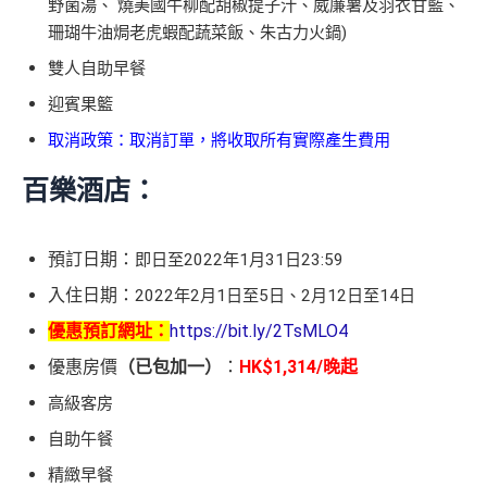
野菌湯、 燒美國牛柳配胡椒提子汁、威廉薯及羽衣甘藍、
珊瑚牛油焗老虎蝦配蔬菜飯、朱古力火鍋)
雙人自助早餐
迎賓果籃
取消政策：取消訂單，將收取所有實際產生費用
百樂酒店：
預訂日期：
即日至2022年1月31日23:59
入住日期：
2022年2月1日至5日、2月12日至14日
優惠預訂網址：
https://bit.ly/2TsMLO4
優惠房價
（已包加一）
：
HK$1,314/晚起
高級客房
自助午餐
精緻早餐