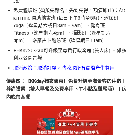
施)
免費體驗班 (須預先報名，先到先得，額滿即止)：Art
jamming 自助繪畫班 (每日下午3時至5時)、瑜珈班
Yoga（逢星期六或日8am – 9am）、健身班
Fitness（逢星期六4pm）、攝影班（逢星期六
4pm）、塔羅占卜體驗班（逢星期日11am）
+HK$220-330可升級至尊貴行政客房 (雙人床) – 維多
利亞公園景觀
取消政策：取消訂單，將收取所有實際產生費用
優惠四：【KKday獨家優惠】免費升級至海景客房住宿＋
尊尚禮遇（雙人早餐及免費享用下午小點及雞尾酒）＋房
內晚市套餐