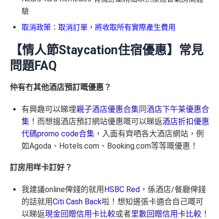
驗
取消政策：取消訂單，將收取所有實際產生費用
【情人節Staycation住宿優惠】常見
問題FAQ
仲有冇其他酒店預訂嘅優惠？
有興趣可以睇埋
親子酒店優惠合集
同
酒店下午茶優惠合
集
！而想搵酒店預訂網站優惠嘅可以睇返
酒店折扣優惠
代碼
promo code
合集
，入面有齊哂各大酒店網站，例
如
Agoda
、
Hotels.com
、
Booking.com
等等嘅優惠！
訂房用咩卡訂好？
我建議online俾錢的就用
HSBC Red
，係酒店/餐廳俾錢
的話就用
Citi Cash Back
啦！想知邊張卡適合自己嘅可
以睇返
現金回贈信用卡比較
或者
里數回贈信用卡比較
！