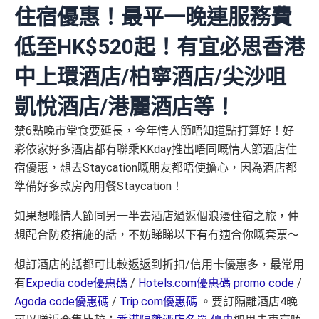
住宿優惠！最平一晚連服務費
低至HK$520起！有宜必思香港
中上環酒店/柏寧酒店/尖沙咀
凱悅酒店/港麗酒店等！
禁6點晚市堂食要延長，今年情人節唔知道點打算好！好
彩依家好多酒店都有聯乘KKday推出唔同嘅情人節酒店住
宿優惠，想去Staycation嘅朋友都唔使擔心，因為酒店都
準備好多款房內用餐Staycation！
如果想喺情人節同另一半去酒店過返個浪漫住宿之旅，仲
想配合防疫措施的話，不妨睇睇以下有冇適合你嘅套票～
想訂酒店的話都可比較返返到折扣/信用卡優惠多，最常用
有
Expedia code優惠碼
/
Hotels.com優惠碼 promo code
/
Agoda code優惠碼
/
Trip.com優惠碼
。要訂隔離酒店4晚