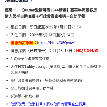
優惠一：【KKday愛情解碼3344精選】豪華半海景客房＋
情人節半自助晚餐＋行政貴賓廊禮遇＋自助早餐
預訂日期：即日起至2022年1月23日23:59
入住日期：2022年2月13日至2月14日
優惠預訂網址：
https://bit.ly/35Qeaw1
優惠房價
（已包加一）
：2月13-14日：
HK$3,344/晚
1 晚豪華半海景客房住宿
入住日於Lobby Lounge (樂聚廊)享用情人節半自助晚餐連
氣泡酒暢飲
享行政貴賓廊禮遇 (下午茶茶點和黃昏雞尾酒)
翌日於咖啡園享用自助早餐
送港麗小熊及小鴨
取消政策：取消訂單，將收取所有實際產生費用