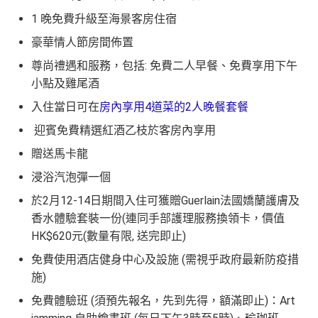
1 晚免費升級至海景客房住宿
豪華情人節房間佈置
尊尚禮遇和服務，包括: 免費二人早餐、免費享用下午
小點及雞尾酒
入住當日可在
房內享用4道菜的2人晚餐套餐
迎賓免費精選紅酒乙枝於客房內享用
贈送馬卡龍
浸浴汽泡彈一個
於2月12-14日期間入住可獲贈Guerlain法國嬌蘭護膚及
香水體驗套裝一份(連同手部護理服務換領卡，價值
HK$620元(數量有限, 送完即止)
免費使用酒店健身中心及設施 (需視乎政府最新防疫措
施)
免費體驗班 (須預先報名，先到先得，額滿即止)：Art