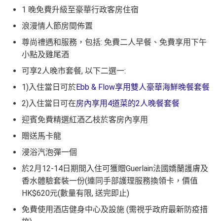
1 晚免費升級至豪華行政客房住宿
浪漫情人節房間佈置
尊尚禮遇和服務，包括: 免費二人早餐、免費享用下午
小點及雞尾酒
可享2人晚市套餐, 以下二選一:
1)入住當日可於
Ebb & Flow享用雙人豪華海鮮晚餐套餐
2)入住當日可在
房內享用4道菜的2人晚餐套餐
迎賓免費精選紅酒乙枝於客房內享用
贈送馬卡龍
浸浴汽泡彈一個
於2月12-14日期間入住可獲贈Guerlain法國嬌蘭護膚及
香水體驗套裝一份(連同手部護理服務換領卡，價值
HK$620元(數量有限, 送完即止)
免費使用酒店健身中心及設施 (需視乎政府最新防疫措