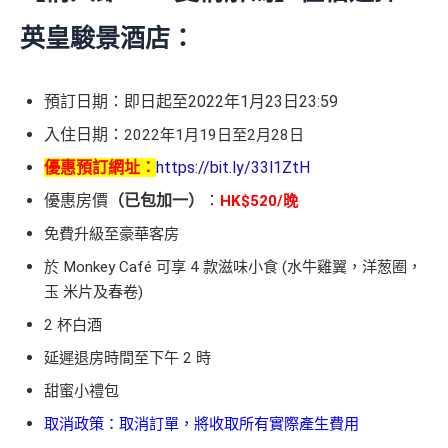
英皇駿景酒店：
預訂日期：即日起至2022年1月23日23:59
入住日期：
2022年1月19日至2月28日
優惠預訂網址：
https://bit.ly/33l1ZtH
優惠房價
（已包加一）
：
HK$520/晚
免費升級至豪華客房
於 Monkey Café 可享 4 款滋味小食 (水牛雞翼，洋葱圈，
玉 米片及春卷)
2 杯白酒
延遲退房時間至下午 2 時
甜蜜小禮包
取消政策：取消訂單，將收取所有實際產生費用