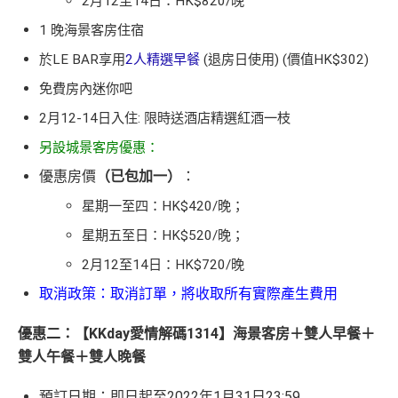
2月12至14日：HK$820/晚
1 晚海景客房住宿
於LE BAR享用
2人精選早餐
(退房日使用) (價值HK$302)
免費房內迷你吧
2月12-14日入住: 限時送酒店精選紅酒一枝
另設城景客房優惠：
優惠房價
（已包加一）
：
星期一至四：HK$420/晚；
星期五至日：HK$520/晚；
2月12至14日：HK$720/晚
取消政策：取消訂單，將收取所有實際產生費用
優惠二：【KKday愛情解碼1314】海景客房＋雙人早餐＋
雙人午餐＋雙人晚餐
預訂日期：即日起至2022年1月31日23:59