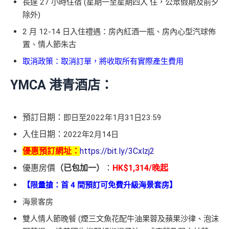
長達 27 小時住宿 (星期一至星期四入 住，公眾假期及前夕
除外)
2 月 12-14 日入住禮遇：房內紅酒一瓶、房內心型汽球佈
置、情人節朱古
取消政策：取消訂單，將收取所有實際產生費用
YMCA 港青酒店：
預訂日期：
即日至2022年1月31日23:59
入住日期：
2022年2月14日
優惠預訂網址：
https://bit.ly/3Cxlzj2
優惠房價
（已包加一）
：
HK$1,314/晚起
【限量搶：首 4 間預訂可免費升級海景套房】
海景客房
雙人情人節晚餐 (煙三文魚花配牛油果蓉及蘋果沙律、泡沫