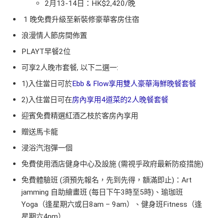
2月13-14日：HK$2,420/晚
1 晚免費升級至新裝修豪華客房住宿
浪漫情人節房間佈置
PLAYT早餐2位
可享2人晚市套餐, 以下二選一:
1)入住當日可於
Ebb & Flow享用雙人豪華海鮮晚餐套餐
2)入住當日可在
房內享用4道菜的2人晚餐套餐
迎賓免費精選紅酒乙枝於客房內享用
贈送馬卡龍
浸浴汽泡彈一個
免費使用酒店健身中心及設施 (需視乎政府最新防疫措施)
免費體驗班 (須預先報名，先到先得，額滿即止)：Art
jamming 自助繪畫班 (每日下午3時至5時)、瑜珈班
Yoga（逢星期六或日8am – 9am）、健身班Fitness（逢
星期六4pm）