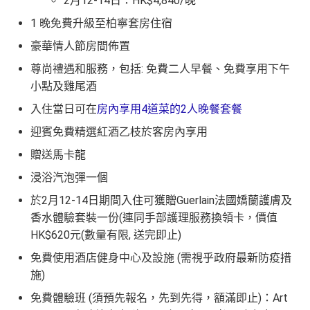
2月12-14日：HK$4,840/晚
1 晚免費升級至柏寧套房住宿
豪華情人節房間佈置
尊尚禮遇和服務，包括: 免費二人早餐、免費享用下午
小點及雞尾酒
入住當日可在
房內享用4道菜的2人晚餐套餐
迎賓免費精選紅酒乙枝於客房內享用
贈送馬卡龍
浸浴汽泡彈一個
於2月12-14日期間入住可獲贈Guerlain法國嬌蘭護膚及
香水體驗套裝一份(連同手部護理服務換領卡，價值
HK$620元(數量有限, 送完即止)
免費使用酒店健身中心及設施 (需視乎政府最新防疫措
施)
免費體驗班 (須預先報名，先到先得，額滿即止)：Art