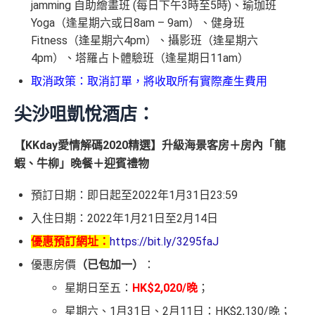
jamming 自助繪畫班 (每日下午3時至5時)、瑜珈班
Yoga（逢星期六或日8am – 9am）、健身班
Fitness（逢星期六4pm）、攝影班（逢星期六
4pm）、塔羅占卜體驗班（逢星期日11am）
取消政策：取消訂單，將收取所有實際產生費用
尖沙咀凱悅酒店：
【KKday愛情解碼2020精選】升級海景客房＋房內「龍
蝦、牛柳」晚餐＋迎賓禮物
預訂日期：即日起至2022年1月31日23:59
入住日期：2022年1月21日至2月14日
優惠預訂網址：
https://bit.ly/3295faJ
優惠房價
（已包加一）
：
星期日至五：
HK$2,020/晚
；
星期六、1月31日、2月11日：HK$2,130/晚；