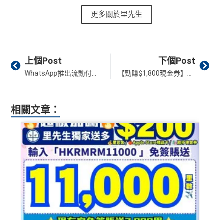
更多關於里先生
Prev
Ne
上個Post
下個Post
WhatsApp推出流動付款功能 巴西地區率先使用 以Pin或指紋即可完成交易
【勁賺$1,800現金券】Citi Rewards/PremierMiles雙倍現金券迎新！經里先生申請再有額外$300超市現金券❗
相關文章：