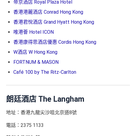
帝京酒店 Royal Plaza Hotel
✅
優點
香港港麗酒店 Conrad Hong Kong
累積合資格簽賬滿HK$5,800 ：
食肆/酒店消費現金回贈2%
基本迎新賺
$300
「獎賞錢」
香港君悅酒店 Grand Hyatt Hong Kong
其他本地港幣簽賬現金回贈1%
(連
chok PayMe
/
Wech
啟動新卡後再成功申請「現金套現」分期計劃，獲批
唯港薈 Hotel ICON
at Pay
/
支付寶HK
都有啊！)
金額達港幣20,000元或以上，並選擇12個月或以上還
香港康得思酒店優惠 Cordis Hong Kong
款期，享
$200
「獎賞錢」（相等於2,000里）
八達通自動增值1%
W酒店 W Hong Kong
加總以上，迎新合共賺
高達$500
「獎賞錢」(相等於5,0
去食飯統一2%，唔洗擔心有時酒店自助餐某啲酒店餐
FORTNUM & MASON
00里數)
廳唔計食肆少咗回贈
Café 100 by The Ritz-Carlton
港幣支付外國註册商戶(如Expedia)
沒有
CBF
收費
不可獲享迎新
：於合資格信用卡批核日起計之過去12個月
持續地都有
Citi信用卡優惠
內曾取消任何滙豐個人信用卡基本卡。 迎新條款：
滙豐迎
新條款
年薪要求HK$120,000都申請到
✅
優點
朗廷酒店 The Langham
❎
缺點
地址：香港九龍尖沙咀北京道8號
永久免年費
年薪要求比較高，要HK$120,000
簡化回贈方式，無需登記，無最低簽賬要求，網上簽
電話：2375 1133
賬4%回贈！指定商戶 8% 回贈！
DCC無積分→里先生
DCC
解說