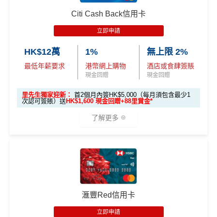
Citi Cash Back信用卡
立即申請
HK$12萬
1%
無上限 2%
最低年薪要求
港幣網上購物
酒店或食肆簽賬
現金回贈
現金回贈
里先生獨家迎新：
首2個月內簽HK$5,000（每月須包含最少1
次認可簽賬）送
HK$1,600 現金回贈+88里賞金*
了解更多
🎁
迎新禮遇
優惠期：
2026年7月1日至9月30日
立即申請:
MrMiles.hk/citi-cash-back-apply
滙豐Red信用卡
申請完填Form賺多88里賞金*:
MrMiles.hk/citi-cas
立即申請