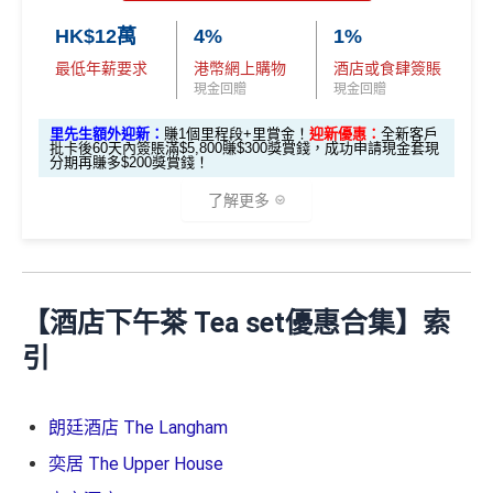
h-back-form
HK$12萬
4%
1%
2026年10月31日或之前成功批卡
，及首2個月內累積認
最低年薪要求
港幣網上購物
酒店或食肆簽賬
可簽賬滿HK$5,000或以上（每月須包含最少1次認可
現金回贈
現金回贈
簽賬）賺
HK$1,600 現金回贈
學生信用卡
：
首3個月內累積認可簽賬滿HK$1,000或
里先生額外迎新：
賺1個里程段+里賞金！
迎新優惠：
全新客戶
批卡後60天內簽賬滿$5,800賺$300獎賞錢，成功申請現金套現
以上，賺
HK$300現金回贈
分期再賺多$200獎賞錢！
了解更多
*38新會員+成功批卡派出50額外里賞金。每1里賞金 ≈ HK
$1，可兌換FPS轉數快回贈！詳情
MrMiles.hk/mmcredit
Citi Cash Back
信用卡迎新條件及
冷河期
🎁
迎新禮遇
獎賞於完成簽賬條件後5個曆月內自動存入至認可信用
【酒店下午茶 Tea set優惠合集】索
滙豐 Red Card申請網址
：
MrMiles.hk/hsbc-red-apply
卡戶口
引
里先生加碼：
申請完填Form
MrMiles.hk/hsbc-red-for
Citi新客 ＝ 過去12個月內沒有取消或持有過任何Citiba
m
賺1個里程段+
里賞金
❗️（由里先生派出🎯38新會員額
nk信用卡
外里賞金#）
朗廷酒店 The Langham
用PayMe/Alipay等電子錢包增值都計迎新，不過要留
意手續費
奕居 The Upper House
#每1里賞金 ≈ HK$1，可兌換FPS轉數快回贈！詳情
MrMil
es.hk/mmcredit
全新信用卡客戶基本迎新
：