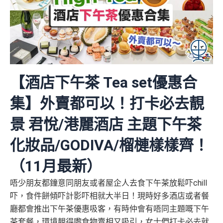
【酒店下午茶 Tea set優惠合
集】外賣都可以！打卡必去靚
景 君悅/港麗酒店 主題下午茶
化妝品/GODIVA/榴槤樣樣齊！
（11月最新）
唔少朋友都鐘意同朋友或者屋企人去食下午茶放鬆吓chill
吓，食件餅傾吓計影吓相就大半日！現時好多酒店或者餐
廳都會推出下午茶優惠吸客，有時仲會有唔同主題嘅下午
茶套餐，環境靚得嚟食物賣相又吸引，女士們打卡必去就