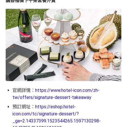
飄香榴槤下午茶套餐外賣
官網詳情：
https://www.hotel-icon.com/zh-
tw/offers/signature-dessert-takeaway
預訂網址：
https://eshop.hotel-
icon.com/tc/signature-dessert/?
_ga=2.14337399.1523544265.1597130298-