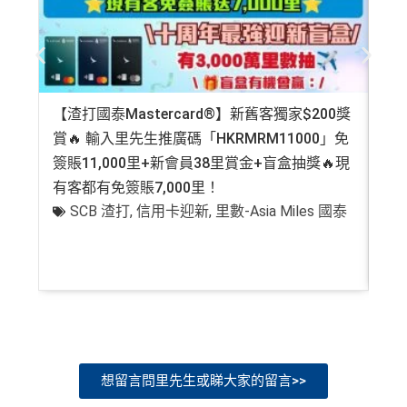
【渣打國泰Mastercard®】新舊客獨家$200獎
AE
賞🔥 輸入里先生推廣碼「HKRMRM11000」免
登記
簽賬11,000里+新會員38里賞金+盲盒抽獎🔥現
萬高
有客都有免簽賬7,000里！
有
SCB 渣打
,
信用卡迎新
,
里數-Asia Miles 國泰
+
想留言問里先生或睇大家的留言>>