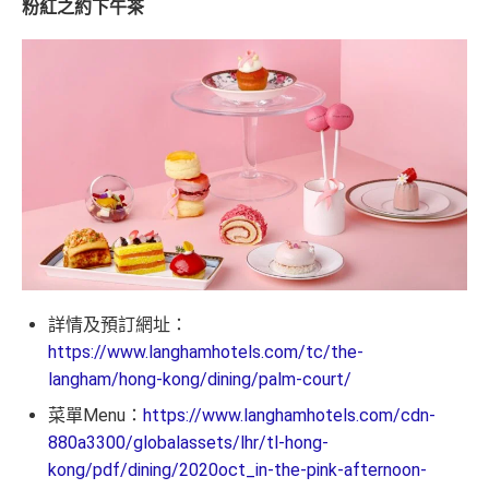
粉紅之約下午茶
夠彈性，以
「獎賞錢」RC
形式存入，可以配合HSBC
ebanking網上繳費無回贈
Reward+ App「賞付款」功能抵扣簽賬交易，亦可以
無得儲里數
直接轉換為里數或喺
e-Shop
換禮品／coupon
每月結單週期首HK$10,000網上繳費有0.4%回贈，市
面上絕大部份銀行已沒有相關回贈
免責聲明：里先生努力保持信息準確。
若
任何信息與你到
直接
轉換「獎賞錢」至里數戶口
免手續費
訪之金融機構、
服務供應商或特定產品網站有所出入，
所
有金融產品和服務均以他們作準，
請參閱
相關
金融機構的
❎
缺點
網站為產品資訊的最更新版本。
本網站產品之比較結果建
基
於
客觀分析，
因此就算獲第三方廣告客戶贊助，我們並
獎賞錢有效期於簽賬後最多2年，最少1年(按簽賬年度
不會特別註明。
Disclaimer: At MrMiles, we strive to keep
計算)
our information accurate and up to date. This information
詳情及預訂網址：
may be different than what you see when you visit a finan
https://www.langhamhotels.com/tc/the-
cial institution, service provider or specific product’s site. F
查看更多信用卡詳情及分析...
langham/hong-kong/dining/palm-court/
or any discrepancy in product information, please refer to t
he financial institution’s website for the most updated versi
菜單Menu：
https://www.langhamhotels.com/cdn-
on. All financial products and services are presented witho
880a3300/globalassets/lhr/tl-hong-
ut warranty. Additionally, this site may be compensated thr
kong/pdf/dining/2020oct_in-the-pink-afternoon-
ough third party advertisers. However, the results of our c