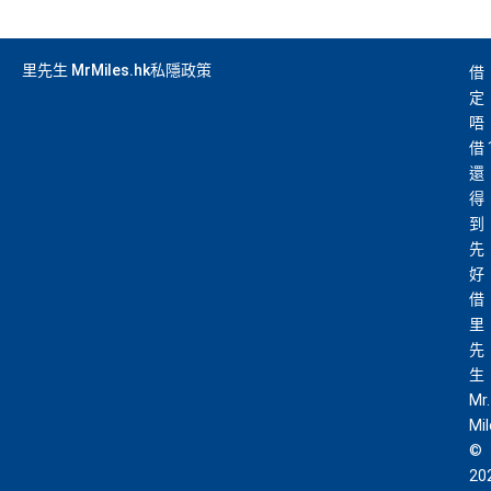
里先生 MrMiles.hk私隱政策
借
定
唔
借
還
得
到
先
好
借
里
先
生
Mr.
Mi
©
20