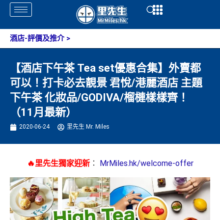
Skip
Open
Open
to
content
酒店-評價及推介
>
【酒店下午茶 Tea set優惠合集】外賣都
可以！打卡必去靚景 君悅/港麗酒店 主題
下午茶 化妝品/GODIVA/榴槤樣樣齊！
（11月最新）
2020-06-24
里先生 Mr. Miles
🔥里先生獨家迎新
：
MrMiles.hk/welcome-offer