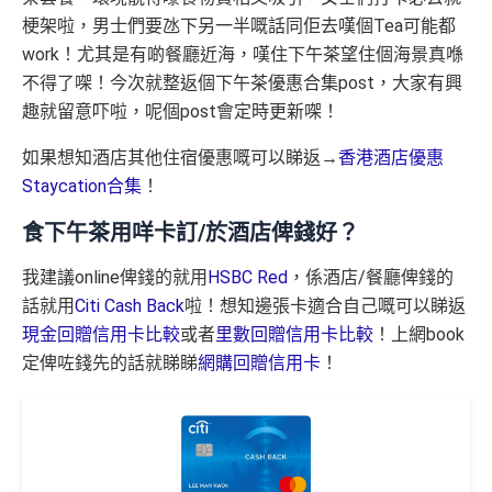
梗架啦，男士們要氹下另一半嘅話同佢去嘆個Tea可能都
work！尤其是有啲餐廳近海，嘆住下午茶望住個海景真喺
不得了㗎！今次就整返個下午茶優惠合集post，大家有興
趣就留意吓啦，呢個post會定時更新㗎！
如果想知酒店其他住宿優惠嘅可以睇返→
香港酒店優惠
Staycation合集
！
食下午茶用咩卡訂/於酒店俾錢好？
我建議online俾錢的就用
HSBC Red
，係酒店/餐廳俾錢的
話就用
Citi Cash Back
啦！想知邊張卡適合自己嘅可以睇返
現金回贈信用卡比較
或者
里數回贈信用卡比較
！上網book
定俾咗錢先的話就睇睇
網購回贈信用卡
！