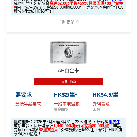
成功申請，迎新獎賞
高達32,805里數+$550簽賬回贈+88里賞金
#
(由里先生派出)！簽滿$8,000賺8,000里+登記本地簽賬全年6X
積分(相當於HK$3/里)！
了解更多
🎁迎新禮遇
條件 (於首3個月內
AE白金卡
迎新項目
回贈 / 獎賞
做)
立即申請
🎯 第一階段：開卡必做 (登記特別優惠)
無要求
HK$2/里*
HK$4.5/里
最低年薪要求
一般本地簽賬
外幣簽賬
1️⃣ 啟動「本地簽賬 6
現金回贈
回贈
X 積分」優惠（每季
上限 HK$15,000）
限時迎新：
2026年7月30至8月31日23:59期間，新客經
里先生
成功申請，迎新賺高達
1,440,000積分(可兌換80,000里)
！申請
完填Form賺多
88里賞金#
！外幣簽賬低至$2/里、預訂FHR酒店
📍
登記優惠 1：
htt
享$4,300禮遇！