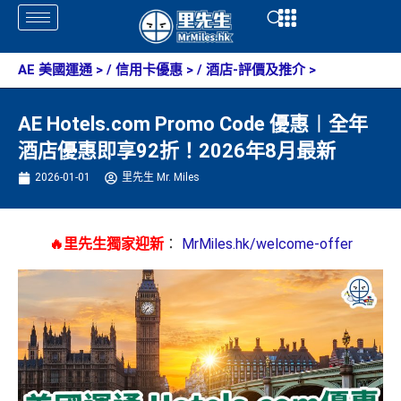
Skip
Open
Open
to
content
AE 美國運通
> /
信用卡優惠
> /
酒店-評價及推介
>
AE Hotels.com Promo Code 優惠︱全年
酒店優惠即享92折！2026年8月最新
2026-01-01
里先生 Mr. Miles
🔥里先生獨家迎新
：
MrMiles.hk/welcome-offer