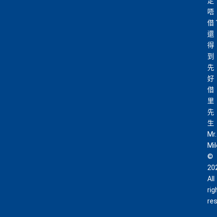
定
唔
借
還
得
到
先
好
借
里
先
生
Mr.
Mi
©
20
All
rig
re