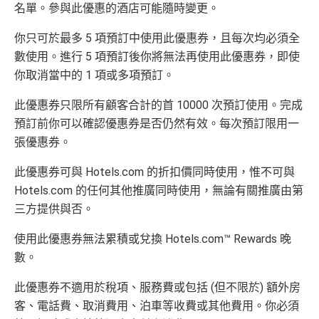
名單。參與此優惠的酒店可能隨時變更。
IMAX 電影正價戲票9折優惠
可以無限次入全球
AE Lounge
(The Centurion Lounge)
免費旅遊保障
：旅遊意外保障金額高達HK$350萬（需
及
免費帶多1個同伴入
，除香港機場外其他The Centuri
你只可於最多 5 項預訂中使用此優惠券，且每次均必須全
以AE Explorer卡訂機票）
on Lounges位於美國
數使用。進行 5 項預訂後你將無法再使用此優惠券，即使
網上購物安全保證
：以
AE Explorer卡簽賬可享退貨保
你取消當中的 1 項或多項預訂。
全年全家旅遊保險！
證、 45日購物保障、延長保養服務及價格保障
免費申請2張附屬卡
此優惠券只限所有顧客合計的首 10000 次預訂使用。完成
全球
24
小時提供協助
：透過「運通財」服務於世界各
送1張無限次入全球airport VIP lounge既Priority Pass
預訂前你可以確認優惠券是否仍然有效。每次預訂限用一
地提取現金、超過2,200間美國運通旅遊辦事處提供之
俾你，最新Policy仲打以拎嚟帶多1個guest入
張優惠券。
專有服務
Amex Platinum Travel Service -
Fine Hotels & Resorts
批卡特快，5-10個工作天
此優惠券可與 Hotels.com 的折扣價同時使用，惟不可與
(FHR)
識玩又夠運嘅住品牌酒店平過官網不但止仲有
沒有
海外簽賬DCC協議
，海外實地簽賬唔洗怕中咗DC
Hotels.com 的任何其他推廣同時使用，無論有關推廣由第
得upgrade套房，免費早餐，Late check out等等benefit
C陷阱
三方提供與否。
s
一連串
American Express信用卡消費優惠
可以轉積分為多個飛行里數或酒店積分計劃，包括Asi
使用此優惠券無法累積或兌換 Hotels.com™ Rewards 晚
a Miles/ Avios/ KrisFlyer/
Marriott Bonvoy
/
Hilton Hono
數。
查看更多信用卡詳情及分析...
rs Points
等等
此優惠券不適用於稅項、服務費或包括 (但不限於) 額外房
AE緊急家居及汽車支援服務
客、電話費、取消費用、泊車等收費或其他費用。你必須
酒店Elite會籍，Hilton金卡入住送早餐