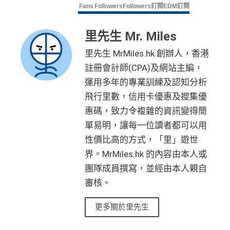
Fans
Followers
Followers
訂閱
EDM訂閱
年費$9,500無得豁免
海外簽賬手續費小貴，有2%收費(其他卡做緊1至1.9
里先生 Mr. Miles
5%)
里先生 MrMiles.hk 創辦人，香港
平日簽賬HK$9=1里，儲里數嚟講唔算吸引
註冊會計師(CPA)及網站主編，
轉換成飛行里數手續費每次HK$400
運用多年的專業訓練及認知分析
飛行里數，信用卡優惠及搜集優
查看更多信用卡詳情及分析...
惠碼，致力令複雜的資訊變得簡
單易明，讓每一位讀者都可以用
性價比高的方式，「里」遊世
界。MrMiles.hk 的內容由本人或
團隊成員撰寫，並經由本人親自
審核。
更多關於里先生