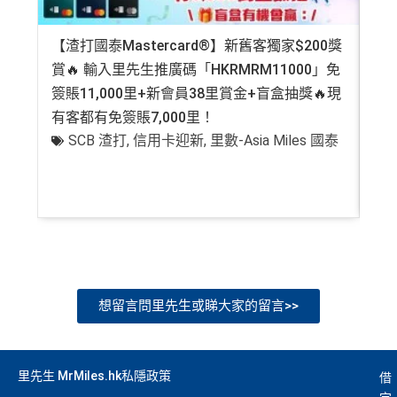
【渣打國泰Mastercard®】新舊客獨家$200獎
AE
賞🔥 輸入里先生推廣碼「HKRMRM11000」免
登記
簽賬11,000里+新會員38里賞金+盲盒抽獎🔥現
萬高
有客都有免簽賬7,000里！
有
SCB 渣打
,
信用卡迎新
,
里數-Asia Miles 國泰
+
想留言問里先生或睇大家的留言>>
里先生 MrMiles.hk私隱政策
借