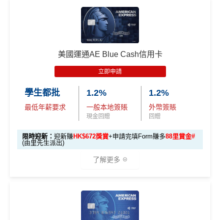
間)
🎁
迎新禮遇
迎
新
AE白金信用卡迎新(只適用於2026年8月1日至8月31日23:
96,000 AE
項
累積本地簽賬滿 HK
59前申請)：
本地迎新
積分
目
$8,000（須以港幣結
獎賞
美國運通AE Blue Cash信用卡
(相當於 5,333
算）
首3個月內成功簽賬一次: 享
HK$300簽賬回贈
里數)
H
立即申請
首3個月內成功簽賬滿HK$10,000: 享
HK$700簽賬回贈
K
本地簽賬
48,000 AE
學生都批
1.2%
1.2%
基本卡批核後首3個月內每HK$1=5美國運通積分，可
$5
首3個月內
用基本卡或附屬卡為手機八達通包括
6X 積分
上述 HK$8,000 本地
積分
賺取
高達240,000積分
，（以
Amex Travel換機票酒店
0
最低年薪要求
一般本地簽賬
外幣簽賬
iPhone、Apple Watch或Android手機，單次增
簽賬*6X 積分
(第一階段已
(相當於 2,667
(ATO)
或以Pay with points max每260＝$1^可換HK$9
簽
現金回贈
回贈
值淨HK$600
里數)
登記)
23，換酒店分/里數或禮品價值會更高！）如果有大額
賬
限時迎新：
迎新賺
HK$672獎賞
+申請完填Form賺多
88里賞金#
簽賬如醫院或保險，用呢個offer都抵！
回
(由里先生派出)
🎯 第三階段：額外迎新簽賬獎賞 (累積簽滿 HK$30,0
贈
申請完填Form
MrMiles.hk/pc-form
賺
多
88里賞金#
00 - 包括 HK$12,000 本地 + HK$10,000 外幣)
了解更多
❗️
（由里先生派出🎯38新會員+成功批卡50額外里賞
14
金）
282,000 A
4
累積總簽賬滿 HK$3
🎁
迎新禮遇
加總以上，迎新合共高達
HK$1,923
獎賞+
88里賞金#
額外迎新
E積分
萬
0,000（包括合資格
首6個月內
累積簽賬滿HK$6萬有
66萬積分
於
第
獎賞
(相當於 15,66
®
積
AE Blue Cash
信用卡迎新賺回贈
本地及海外簽賬）
#每1里賞金 ≈ HK$1，可兌換FPS轉數快回贈！詳情
MrMi
15至17個月
期間，進行一次任何金額的合資格
7 里數)