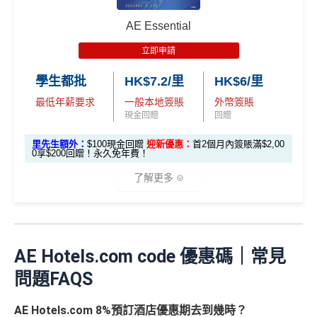
分
les.hk/mmcredit
簽賬再有額外
66萬積分
本地簽賬2X積分，簽賬
由2026年8月1日至8月31日期間，迎新簽HK$6,000賺到：
簽
AE Essential
✅
優點
HK$60,000再有額外
12萬積分
申請連結
：
MrMil
本地簽賬
賬
• 首 HK$7,000 享 6X
57,000 AE
es.hk/ae-charge-application
首2個月內累積簽賬滿HK$6,000賺
HK$500簽賬回贈
6X + 基本
立即申請
迎
積分
(食盡每季HK$15,00
積分
3X
( HK$1
首3個月成功增值iPhone 或 Apple watch內八達通滿HK
飲食優惠全集：
AE美膳會及餐廳優惠合集
新
• 餘下 HK$5,0
0上限)
(相當於 3,166
學生都批
HK$7.2/里
HK$6/里
2,000 本地
$300賺
HK$100簽賬回贈
00 享基本 3X 積分
優惠活動更新：
AE信用卡優惠合集
里數)
簽賬)
最低年薪要求
一般本地簽賬
外幣簽賬
基本簽賬1.2%：
HK$72簽賬回贈
（主卡及附屬卡）
Cafe Deco Group指定餐廳惠顧晚膳
現金回贈
回贈
88
申請完填Form
MrMiles.hk/bc-form
賺多
88里賞金#
堂食自主餐牌食品﹐星期一至四：2-3人有6折，4-12
外幣簽賬 1
額外外幣簽賬 HK$1
107,500 A
里
申請完填Form
MrMiles.hk/ap-form
賺多88里賞
里先生額外：
$100現金回贈
迎新優惠：
首2個月內簽賬滿$2,00
❗️（由里先生派出🎯38新會員+成功批卡50額外里賞
人有75折 / 星期五至日：2-12人有75折
0.75X
0,000*10.75X 積分
(第
0享$200回贈！永久免年費！
E積分
賞
金#❗️（由里先生派出🎯38新會員+成功批卡50額
金）
一階段已登
(食盡每季HK$10,000上
（主卡）
美心指定中西食府惠顧晚膳堂食自主餐牌食
(相當於 5,972
金
外里賞金）
了解更多
里數)
記)
限)
品﹐星期一至四：2-3人有6折，4-12人有75折 / 星期五
#
加總以上，
合共賺HK$672簽賬回贈+88里賞金#
#每1里賞
至日：2-12人有75折
金 ≈ HK$1，可兌換FPS轉數快回贈！詳情
MrMiles.hk/m
⭐️ 手機八達通增值獎賞 + 里先生額外賞 ⭐️
AE Essential信用卡迎新
（主卡及附屬卡）
惠顧聘珍樓、名都酒樓及名都﹐
晚
mcredit
以上迎新連同基本積分合共有
高達1,440,000 AE積分
膳堂食自選主餐牌食品及飲品有7折
✅
優點
AE Hotels.com code 優惠碼｜常見
(=80,000里數) + HK$50簽賬回贈
，
獎賞由AE直接存
用基本卡或附屬卡為
（主卡及附屬卡）
Mira Dining 旗下指定餐廳國金軒 (if
手機八達通 (iPhone /
入。同埋
88里賞金#
(由里先生派出)。
現有美國運通基
問題FAQS
HK$50 簽
八達通增
c)、 翠亨邨，
晚膳堂食自選主餐牌食品及飲品7折
，及
迎新項目
條件(於首2個月內做)
回贈
Apple Watch / Andro
本卡會員**
：迎新高達
76萬AE
積分
(可換42,222里)+88里
所有回贈直接以現金形式直接入落信用卡statement
值回贈
賬回贈
自選主餐牌食品外賣自取低至75折
id) 單次增值滿 HK$6
賞金#(由里先生派出)
迎新資格：現時持有或於申請日期
AE Hotels.com 8%預訂酒店優惠期去到幾時？
本地港幣及外幣簽賬無上限現金回贈1.2%