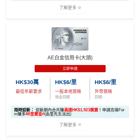
ps://shorturl.at/K
了解更多
hrl8
(為下階段疊
登記特別
加倍數積分
2️⃣ 啟動「
外幣簽賬 1
推廣
作準備)
0.75X 積分
」優惠
🎁
迎新禮遇 AE白金卡里先生優惠
（每季上限 HK$10,0
00）
優惠期：
2026年7月30日至8月31日23:59期間
，年費HK
$9,500，無得傾必需俾，留意
新客
及
現有
AE信用卡
之客戶
📍
登記優惠 2：
htt
AE白金信用卡(大頭)
迎新有唔同
全新美國運通基本卡會員*
：迎新高達
1,440,0
ps://shorturl.at/Y
00 AE積分
(可換80,000里) +88里賞金#(由里先生派出)
迎
NQXl
立即申請
新資格：
現時或於申請日期起計過去 12 個月內
未曾持有
或取消
任何由美國運通香港批核的信用卡或簽賬卡之基本
HK$30萬
HK$6/里
HK$6/里
🎯 第二階段：本地迎新簽賬獎賞 (累積簽滿 HK$8,00
卡會員。
0 本地簽賬)
最低年薪要求
一般本地簽賬
外幣簽賬
現金回贈
回贈
【🔥限時
A
限時迎新：
迎新期內合共賺
高達HK$1,923獎賞
！申請完填For
加碼🔥】
m賺多
88里賞金#
(由里先生派出)
E
HK$500 簽
首次簽賬
完成任何金額之首次
白
了解更多
簽賬
賬回贈
(8月4日至
金
8月12日期
卡
各迎新優惠詳情