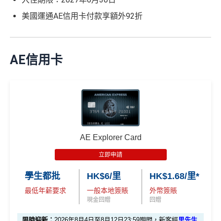
美國運通AE信用卡付款享額外92折
AE信用卡
AE Explorer Card
立即申請
學生都批
HK$6/里
HK$1.68/里*
最低年薪要求
一般本地簽賬
外幣簽賬
現金回贈
回贈
限時迎新：
2026年8月4日至8月12日23:59期間，新客經
里先生