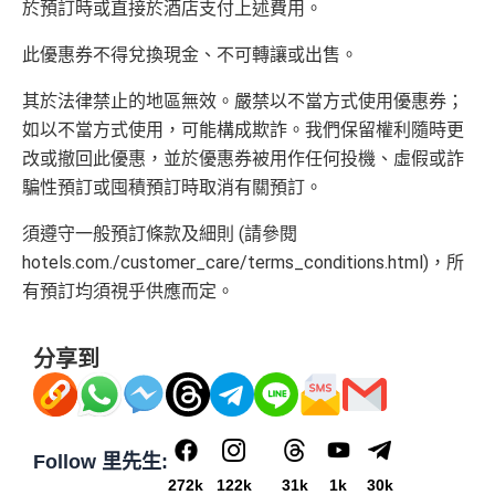
於預訂時或直接於酒店支付上述費用。
美心美膳會2-3人星期一至四食有六折
此優惠券不得兌換現金、不可轉讓或出售。
睇戲折扣
：
星期五係百老匯、PALACE或AMC睇戲買
一送一或其他日子享有8折優惠
其於法律禁止的地區無效。嚴禁以不當方式使用優惠券；
AE購物保障：延長一年保障
如以不當方式使用，可能構成欺詐。我們保留權利隨時更
高達HK$9,000奢華酒店回贈
改或撤回此優惠，並於優惠券被用作任何投機、虛假或詐
騙性預訂或囤積預訂時取消有關預訂。
AE白金卡香港足球會HKFC禮遇
亞洲50+指定高爾夫球會免費果嶺費
須遵守一般預訂條款及細則 (請參閱
信和酒店優惠：會送住宿禮券，信和酒店及遠東酒店
hotels.com./customer_care/terms_conditions.html)，所
集團第二晚免費住宿
有預訂均須視乎供應而定。
積分無限期
分享到
飲食優惠全集：
AE美膳會及餐廳優惠合集
/
AE買一送
一
優惠活動更新：
AE信用卡優惠合集
Follow 里先生:
❎
缺點
272k
122k
31k
1k
30k