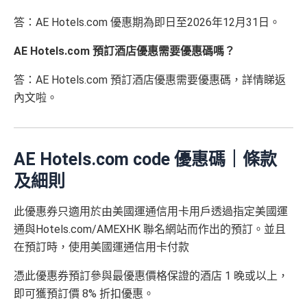
里先生額外現
00
（主卡及附屬卡）
星期五係百老匯、PALACE或AMC
起計過去 12 個月內
曾持有或取消
任何由美國運通香港批
如當面交付保險費用都有1.2%現金回贈！
答：AE Hotels.com 優惠期為即日至2026年12月31日。
金
(
申請連
免簽賬，7個工作天內
睇戲買一送一
核的信用卡或簽賬卡（不包括美國運通白金卡/半島白金
結：
MrMiles.
提交所有所需文件批
HK$100
申請完填 Form
MrMi
唔洗煩，簽賬統一1.2%啱晒唔儲里數又唔追優惠嘅朋
卡）之基本卡會員。
全年盡享 city’super、LOG-ON 及 cookedDeli
97折
優
AE Hotels.com 預訂酒店優惠需要優惠碼嗎？
hk/ae-essenti
卡即可
里先生額
les.hk/exp-form
88 里賞金#
友
(含
惠
al-apply
)
外賞
38 新會員 + 成功批卡 5
(由里先生派出)
港幣支付外國註册商戶沒有收費及沒有
DCC
交易協
答：AE Hotels.com 預訂酒店優惠需要優惠碼，詳情睇返
積分無限期
A
0 額外里賞金)
議，網上簽賬會少啲機會被收額外手續費
內文啦。
E
每曆年首$120,000簽賬$6=1里
累積簽賬額滿HK$2,00
簽賬迎新
HK$200
長期有
AE信用卡優惠
白
0或以上
590,500
❎
缺點
金
❎
缺點
AE積分
(可
卡
現有客戶迎新優惠詳情
完成所有條件 (總簽賬
AE Hotels.com code 優惠碼｜條款
兌換 32,805
AE Essential迎新優惠冷河期12個月，迎新優惠不適用
迎
💰迎新總
HK$30,000：包括
年費要$2,200，即使有
AE白金卡
都不能免年費
及細則
里數)
於現時持有或於申請日期起計過去 12 個月內曾取消或
新
網上繳費無回贈
計
HK$20,000 本地 +
海外簽賬手續費小貴，有2%收費(其他卡做緊1至1.9
曾為任何由美國運通香港批核的信用卡或簽賬卡之基
項
+ HK$550
HK$10,000 外幣)
無得儲里數
5%)
此優惠券只適用於由美國運通信用卡用戶透過指定美國運
本卡會員。美國運通保留從卡會員之運通卡賬戶內扣
目
簽賬回贈 + 8
通與Hotels.com/AMEXHK 聯名網站而作出的預訂。並且
除有關推薦獎賞及迎新優惠價值之權利而不作事先通
8 里賞金#
轉換成飛行里數手續費每次$400
查看更多信用卡詳情及分析...
知。
在預訂時，使用美國運通信用卡付款
H
如12 個月內取消該卡，按條款話有可能收返迎新
K
查看更多信用卡詳情及分析...
憑此優惠券預訂參與最優惠價格保證的酒店 1 晚或以上，
$5
整個迎新期合共可賺
高達32,805里數+HK$550簽賬回
首3個月內
用基本卡或附屬卡為手機八達通包括
即可獲預訂價 8% 折扣優惠。
AE Essential
年費
及
年薪要求
0
贈+88里賞金#
！