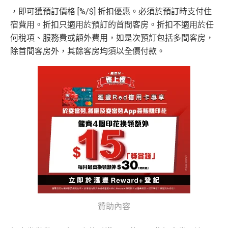
iPhone、Apple Watch或Android手機，單次增
簽
，即可獲預訂價格 [%/$] 折扣優惠。必須於預訂時支付住
條款寫合資格迎新簽賬積分將於簽賬後
8個星期內
值淨HK$600
存
賬
宿費用。折扣只適用於預訂的首間客房。折扣不適用於任
年薪要求：HK$120,000/年 (其實學生都批到)
入，但實測過係簽賬後3日內就入到！超快手趕住要里數
回
的話用AE Explorer就啱晒！
何稅項、服務費或額外費用，如是次預訂包括多間客房，
批得好寬鬆！即使年薪未夠都可以試咗先！
信貸紀錄
贈
除首間客房外，其餘客房均須以全價付款。
本身準時還款都會批到卡！
首年免年費，其後每年HK$2,200(收咗打去要求免，有
得傾的)
76
年費：
永久免年費
萬
AE啲卡勝在食
信用卡迎新
基本上你簽到嘅賬就當合資
亦可繼續使用首2張附屬卡而無須繳付年費
積
首6個月內
累積簽賬滿HK$6萬有
32萬積分
於
第
格簽賬，無再細分
信用卡交保險
/醫療/
廣告費
/交租果啲
分
15至17個月
期間，進行一次任何金額的合資格
唔計，所以可以放心簽。
AE Essential特點
簽
簽賬再有額外
32萬積分
本地簽賬2X積分，簽賬
#每1里賞金 ≈ HK$1，可兌換FPS轉數快回贈！詳情
MrMil
賬
HK$60,000再有額外
12萬積分
申請連結
：
MrMil
Amex唯一一張永久免年費
AE Explorer Card
優點
迎
es.hk/ae-charge-apply/
es.hk/mmcredit
新
如用開
AE白金卡
第二年要收年費時可以選擇取消卡停
首年免年費而且
AE Explorer一年有8次機場貴賓室
免費
一停先，過一過冷河，啲
AE積分
可以轉咗去呢個AE E
用（2026年起有條件）
ssential到先唔需要急住燒晒啲分
88
最新已經加埋
Intervals
(小食飲品套餐) 可以去R
低級別信用卡都仲可以換到飛行里數，雖然要手續費
里
申請完填Form
MrMiles.hk/ap-form
賺多88里賞
贊助內容
oots98 或 Lee Fa Yuen Express到攞份餐
但有得換里數都算係咁
賞
金#❗️（由里先生派出🎯38新會員+成功批卡50額
留意AE Explorer可以用既Lounge唔係
AE Centu
電影禮遇 ：專享香港百老匯院線4DX、3D、2D及 IMA
金
外里賞金）