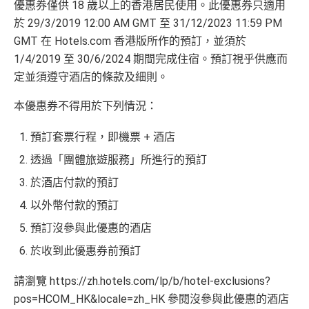
優惠券僅供 18 歲以上的香港居民使用。此優惠券只適用
rion Lounge
而係環亞機場貴賓室
X 電影正價戲票9折優惠
#
於 29/3/2019 12:00 AM GMT 至 31/12/2023 11:59 PM
每年簽賬達HK$150,000，可獲豁免下年度HK
GMT 在 Hotels.com 香港版所作的預訂，並須於
查看更多信用卡詳情及分析...
$2,200之基本卡會籍年費，亦可繼續使用首2張
以上加總，迎新有
76
0,000 AE積分(相等於42,222里數)+H
1/4/2019 至 30/6/2024 期間完成住宿。預訂視乎供應而
附屬卡而無須繳付年費
K$50簽賬回贈
，獎賞由AE直接存入。同埋有
88里賞金#
定並須遵守酒店的條款及細則。
AE
積分無限期
，AE積分可兌換至10間航空公司夥伴之
(由里先生派出)， 獎賞將於
簽賬後16星期或以內
存入卡會
飛行里數（
行政費亦將全免
）：Asia Miles, Avios、E
本優惠券不得用於下列情況：
員之基本卡的美國運通積分計劃戶口內。
mirates、Finnair及KrisFlyer等里數計劃都有份：18,00
新客戶立即申請
：
MrMiles.hk/ae-charge-
預訂套票行程，即機票 + 酒店
0運通積分= 1,000里→
AE積分兌換里數
application/
現有客戶立即申請
：
MrMiles.hk/ae-charg
全年積分獎賞
：靈活運用美國運通積分兌換現金券／P
透過「團體旅遊服務」所進行的預訂
e-apply/
ay with Points / 憑分繳費、Travel with Points憑分預訂
於酒店付款的預訂
（記得揀返想要嘅迎新連結申請，一經申請無得更改。如
行程（2024年9月30日前：150AE 積分兌換至HK
以外幣付款的預訂
果用
iPhone/Mac的話會可能有Adblock
，建議你改返啲S
$1）、酒店積分（
Marriott Bonvoy積分
或是
Hilton Hon
etting再申請：
MrMiles.hk/adblock/
）
ors積分
）、生活家品等
預訂沒參與此優惠的酒店
（
主卡及附屬卡
）
可以憑卡進入香港機場
Plaza Premi
於收到此優惠券前預訂
#
每1里賞金 ≈ HK$1，可兌換FPS轉數快回贈！詳情
MrMi
um Lounge
貴賓候機室，每曆年上限合共
8次
。了解更
✅
優點
les.hk/mmcredit
多：
AE Explorer lounge 貴賓室
請瀏覽 https://zh.hotels.com/lp/b/hotel-exclusions?
pos=HCOM_HK&locale=zh_HK 參閱沒參與此優惠的酒店
全年電影優惠
：專享香港百老匯院線4DX、3D、2D及
HK$9,500年費已經包晒
AE Explorer
年費