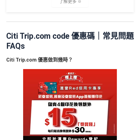
滿HK$5,000或以上（每月須包含最少1次認可簽
了解更多
HK$2,000→
PayMe攻略
) 或→
其他可入之貴賓室清單
賬），可以賺
高達H
K$1,600
現金回贈
！
當月月結單簽賬(包括本地海外全包)滿HK$20,000，所
🎁
迎新禮遇
有海外簽帳(包括海外網上)都變HK$3 = 1 里(
電子銀包
條件
里數獎賞
都加埋落去睇夠唔夠HK$20,000
)
Citi Trip.com code 優惠碼｜常見問題
包全家免費旅遊保險(需要用Citi PM找付機票費用，換
優惠期：
2026年7月1日至9月30日
30,000里數
FAQs
機票俾稅都得)，個旅遊保障包括埋遺失行李，旅程延
立即申請:
MrMiles.hk/citi-apply
不論新舊客，成功申請及交首年年費
(相等於360,0
誤等，部份高危活動都無列入不受保如40米深以內潛
00積分)
Citi Trip.com 優惠做到幾時？
申請完填Form賺多88里賞金*:
水、滑雪、跳傘
MrMiles.hk/citi-rewards-mc-form
(Citi Rew
港元支付海外商戶(如Apple Music)無1% CBF手續費
30,000里數
申請時有 Citigold / Citigold Private Cl
ards MasterCard)
(但無積分)
(相等於360,0
ient 戶口
可以玩到Avios！
MrMiles.hk/citi-rewards-cup-form
(Citi Rew
00積分)
ards 銀聯卡)
Avios有
Household account
可以全家一齊儲共用里數
發卡後首2個月內累積認可簽賬滿HK
2026年10月31日或之前成功批卡
，及首2個月內累積認
HK$1,600現
可以玩到酒店積分計劃！
$5,000或以上（每月須包含最少1次
可簽賬滿HK$5,000或以上（每月須包含最少1次認可
金回贈
Citibank積分
無限期
認可簽賬）
簽賬）賺
HK$1,600 現金回贈
訂酒店有得用Citi獨家code：
Expedia 酒店折扣代碼
//
A
學生信用卡
：
首3個月內累積認可簽賬滿HK$1,000或
goda 酒店折扣代碼
Citi Prestige Card 迎新得分及同時所得基本積
以上，賺
75,000積分