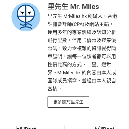
持續地都有
Citi信用卡優惠
每年肯俾年費可拎返240,000積分
里先生 Mr. Miles
he financial institution’s website for the most updated versi
❎
缺點
on. All financial products and services are presented witho
PayMe
/
支付寶HK
/
Wechat Pay
都有無上限$6=1里
里先生 MrMiles.hk 創辦人，香港
ut warranty. Additionally, this site may be compensated thr
平日簽賬無上限$6=1里
註冊會計師(CPA)及網站主編，
ough third party advertisers. However, the results of our c
有轉換里數手續費上限HK$300(每5,000里收HK$50)
年資獎賞高達30%
運用多年的專業訓練及認知分析
omparison tools which are not marked as sponsored are a
只係購物及娛樂簽賬類別時先抵用，其他本地簽賬得H
飛行里數，信用卡優惠及搜集優
有送Priority Pass可以無限次入
機場Lounge
lways based on objective analysis first.
K$15=1 Avios/Asia Miles
惠碼，致力令複雜的資訊變得簡
免費旅遊保險，另外仲有購物保障及網絡購物綜合保
查看更多信用卡詳情及分析...
DCC無積分
單易明，讓每一位讀者都可以用
港元支付海外商戶(如Expedia)無1%
CBF手續費
但都
性價比高的方式，「里」遊世
無積分
界。MrMiles.hk 的內容由本人或
可以玩到酒店積分計劃！
免責聲明：里先生努力保持信息準確。
若
任何信息與你到
團隊成員撰寫，並經由本人親自
Citibank積分
無限期
訪之金融機構、
服務供應商或特定產品網站有所出入，
所
審核。
兌換里數酒店積分免手續費
有金融產品和服務均以他們作準，
請參閱
相關
金融機構的
• 香港瑰麗酒店住宿，餐飲及生日餐飲禮遇
網站為產品資訊的最更新版本。
本網站產品之比較結果建
更多關於里先生
• Citi Prestige禮賓部，幫你搞掂餐廳、酒店預訂
基
於
客觀分析，
因此就算獲第三方廣告客戶贊助，我們並
• 獨家本地米芝蓮官方美饌禮遇，享高達八折餐飲優惠
不會特別註明。
Disclaimer: At MrMiles, we strive to keep
• 世界各地指定的高爾夫球場免果嶺費
our information accurate and up to date. This information
Prev
Ne
may be different than what you see when you visit a finan