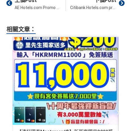
上個Post
下個Post
❎
缺點
cial institution, service provider or specific product’s site. F
AE Hotels.com Promo Code 優惠︱全年酒店優惠即享92折！2026年8月最新
Citibank Hotels.com promo code 優惠︱全年酒店優惠可享92折！8月最新
or any discrepancy in product information, please refer to t
he financial institution’s website for the most updated versi
年薪要求高，要HK$600,000
on. All financial products and services are presented witho
相關文章：
年費無得走HK$3,800，不過有里數收返，都夠去一轉
ut warranty. Additionally, this site may be compensated thr
東京或首爾
ough third party advertisers. However, the results of our c
CBF/DCC無積分
omparison tools which are not marked as sponsored are a
lways based on objective analysis first.
查看更多信用卡詳情及分析...
免責聲明：里先生努力保持信息準確。
若
任何信息與你到
訪之金融機構、
服務供應商或特定產品網站有所出入，
所
有金融產品和服務均以他們作準，
請參閱
相關
金融機構的
網站為產品資訊的最更新版本。
本網站產品之比較結果建
基
於
客觀分析，
因此就算獲第三方廣告客戶贊助，我們並
不會特別註明。
Disclaimer: At MrMiles, we strive to keep
our information accurate and up to date. This information
may be different than what you see when you visit a finan
cial institution, service provider or specific product’s site. F