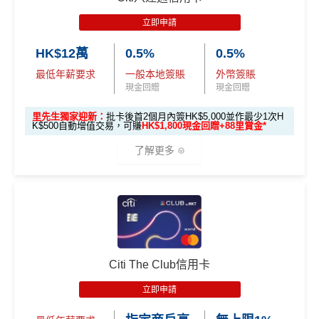
申請完填Form賺多88里賞金*:
MrMiles.hk/citi-cas
立即申請
h-back-form
HK$12萬
0.5%
0.5%
2026年10月31日或之前成功批卡
，及首2個月內累積認
最低年薪要求
一般本地簽賬
外幣簽賬
可簽賬滿HK$5,000或以上（每月須包含最少1次認可
現金回贈
現金回贈
簽賬）賺
HK$1,600 現金回贈
學生信用卡
：
首3個月內累積認可簽賬滿HK$1,000或
里先生獨家迎新：
批卡後首2個月內簽HK$5,000並作最少1次H
K$500自動增值交易，可賺
HK$1,800現金回贈+88里賞金*
以上，賺
HK$300現金回贈
了解更多
*38新會員+成功批卡派出50額外里賞金。每1里賞金 ≈ HK
$1，可兌換FPS轉數快回贈！詳情
MrMiles.hk/mmcredit
Citi Cash Back
信用卡迎新條件及
冷河期
🎁
迎新禮遇
Citi
八達通信用卡
迎新優惠
獎賞於完成簽賬條件後5個曆月內自動存入至認可信用
卡戶口
優惠期：2026年7月1日至9月30日
Citi The Club信用卡
Citi新客 ＝ 過去12個月內沒有取消或持有過任何Citiba
立即申請:
MrMiles.hk/citi-otp-apply
nk信用卡
立即申請
申請完填Form賺多88里賞金*:
MrMiles.hk/citi-oct
用PayMe/Alipay等電子錢包增值都計迎新，不過要留