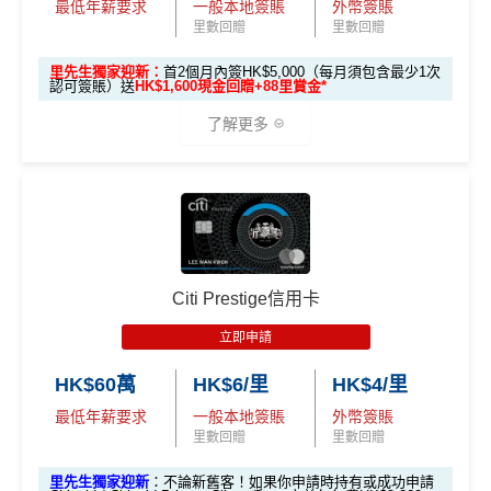
最低年薪要求
一般本地簽賬
外幣簽賬
ut warranty. Additionally, this site may be compensated thr
ebanking網上繳費無回贈 (→
交水電煤信用卡串較
)
*38新會員+成功批卡派出50額外里賞金。每1里賞金 ≈ HK
里數回贈
里數回贈
透過自動轉賬支付1O1O、csl、網上行及Now TV的賬
ough third party advertisers. However, the results of our c
$1，可兌換FPS轉數快回贈！詳情
MrMiles.hk/mmcredit
單可賺取
高達4% Club積分回贈
omparison tools which are not marked as sponsored are a
里先生獨家迎新：
首2個月內簽HK$5,000（每月須包含最少1次
Citi HKTVmall信用卡
迎新條件及
冷河期
認可簽賬）送
HK$1,600現金回贈+88里賞金*
於Club Shopping (
https://shop.theclub.com.hk/
或Club
lways based on objective analysis first.
免責聲明：里先生努力保持信息準確。
若
任何信息與你到
Shopping應用程式)簽賬可賺取
高達3%＋1%Club積分
獎賞於完成簽賬條件後5個曆月內自動存入至認可信用
了解更多
查看更多信用卡詳情及分析...
訪之金融機構、
服務供應商或特定產品網站有所出入，
所
回贈
卡戶口
有金融產品和服務均以他們作準，
請參閱
相關
金融機構的
指定商戶
高達4%簽賬回贈
，當中有Klook、CircleK、C
Citi新客 ＝ 過去12個月內沒有取消或持有過任何Citiba
網站為產品資訊的最更新版本。
本網站產品之比較結果建
🎁
迎新禮遇
SL、麥當勞
nk信用卡
基
於
客觀分析，
因此就算獲第三方廣告客戶贊助，我們並
回贈上限為1,500 Club 積分
用PayMe/Alipay等電子錢包增值都計迎新，不過要留
不會特別註明。
Disclaimer: At MrMiles, we strive to keep
優惠期：2026年7月1日至9月30日
意手續費
our information accurate and up to date. This information
達到上限1,500 Club 積分後，持卡人仍可在合資格簽
批卡限期：2026年10月31日
Citi Prestige信用卡
may be different than what you see when you visit a finan
賬中賺取
無上限1% Club 積分回贈
✅優點
cial institution, service provider or specific product’s site. F
立即申請:
MrMiles.hk/citi-pm-apply
立即申請
❎
缺點
or any discrepancy in product information, please refer to t
申請完填Form賺多88里賞金*:
MrMiles.hk/citi-pm
he financial institution’s website for the most updated versi
逢星期四喺HKTVmall買嘢會有95折！
HK$60萬
HK$6/里
HK$4/里
-form
on. All financial products and services are presented witho
無得儲里數 (Sorry，我知off-topic但對我嚟講真係)
最低年薪要求
一般本地簽賬
外幣簽賬
逢星期一簽賬（除左HKTVmall之外)都有5倍積分，現
Citi新客發卡後首2個月內累積認可簽賬滿HK$5,000或
ut warranty. Additionally, this site may be compensated thr
里數回贈
里數回贈
金回贈可以上到2%
用The Club積分回贈比較局限性大
以上（每月最少簽一次）可獲取
HK$1,600現金回贈
ough third party advertisers. However, the results of our c
里先生獨家迎新
：不論新舊客！如果你申請時持有或成功申請
omparison tools which are not marked as sponsored are a
學生信用卡
：
首3個月內累積認可簽賬滿HK$1,000或