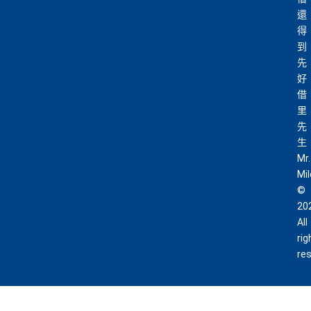
還
得
到
先
好
借
里
先
生
Mr.
Mi
©
20
All
rig
re