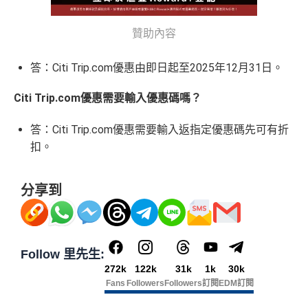
分
❎
缺點
*38新會員+成功批卡派出50額外里賞金。每1里賞金 ≈ HK
贊助內容
如果唔怕麻煩其實應該開咗個 Citigold / Citigold Private
$1，可兌換FPS轉數快回贈！詳情
MrMiles.hk/mmcredit
Client 戶口先申請Citi Prestige，比冇戶口嘅人
賺多一
Citi Rewards
迎新
條件及
冷河期
無特別優惠時正常本地簽賬得HK$8 = 1 Avios/Asia Mil
答：Citi Trip.com優惠由即日起至2025年12月31日。
倍迎新
：
30,000
里數
(相等於360,000
積分
) > 60,000
里
es
獎賞於完成簽賬條件後5個曆月內自動存入至認可信用
數
(相等於720,000
積分
)
Citi Trip.com優惠需要輸入優惠碼嗎？
DCC無積分
卡戶口
迎新
條件及
冷河期
Citi新客 ＝ 過去12個月內沒有取消或持有過任何Citiba
答：Citi Trip.com優惠需要輸入返指定優惠碼先可有折
nk信用卡
可以拎咗Citibank其他信用卡先再拎呢張Citi Prestige，
扣。
免責聲明：里先生努力保持信息準確。
若
任何信息與你到
因為拎咗其他卡可以食咗迎新先，之後先俾年費出呢
用PayMe/Alipay等電子錢包增值都計迎新，不過要留
訪之金融機構、
服務供應商或特定產品網站有所出入，
所
張卡(如果先拎Citi Prestige再拎Citi PM，咁Citi PM會
意手續費
分享到
有金融產品和服務均以他們作準，
請參閱
相關
金融機構的
無迎新)
網站為產品資訊的最更新版本。
本網站產品之比較結果建
✅
優點
*38新會員+成功批卡派出50額外里賞金。每1里賞金 ≈ HK
基
於
客觀分析，
因此就算獲第三方廣告客戶贊助，我們並
$1，可兌換FPS轉數快回贈！詳情
MrMiles.hk/mmcredit
不會特別註明。
Disclaimer: At MrMiles, we strive to keep
積分無限期，儲夠先換里數，減低平均手續費
Follow 里先生:
✅
優點
our information accurate and up to date. This information
272k
122k
31k
1k
30k
年薪唔夠申請Citibank高級卡既話申請Citi Rewards食
may be different than what you see when you visit a finan
Fans
Followers
Followers
訂閱
EDM訂閱
迎新
cial institution, service provider or specific product’s site. F
預訂任何酒店預訂4晚免1晚*
or any discrepancy in product information, please refer to t