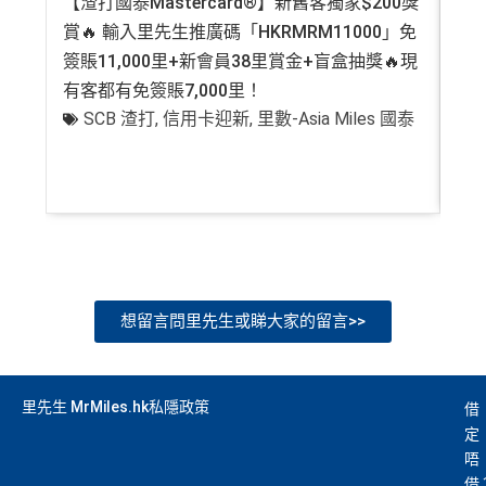
【渣打國泰Mastercard®】新舊客獨家$200獎
AE
or any discrepancy in product information, please refer to t
賞🔥 輸入里先生推廣碼「HKRMRM11000」免
登記
he financial institution’s website for the most updated versi
簽賬11,000里+新會員38里賞金+盲盒抽獎🔥現
萬高
on. All financial products and services are presented witho
ut warranty. Additionally, this site may be compensated thr
有客都有免簽賬7,000里！
有
ough third party advertisers. However, the results of our c
SCB 渣打
,
信用卡迎新
,
里數-Asia Miles 國泰
+
omparison tools which are not marked as sponsored are a
lways based on objective analysis first.
查看更多信用卡詳情及分析...
想留言問里先生或睇大家的留言>>
里先生 MrMiles.hk私隱政策
借
定
唔
借