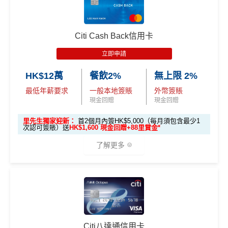
Citi Cash Back信用卡
立即申請
HK$12萬
餐飲2%
無上限 2%
最低年薪要求
一般本地簽賬
外幣簽賬
現金回贈
現金回贈
里先生獨家迎新：
首2個月內簽HK$5,000（每月須包含最少1
次認可簽賬）送
HK$1,600 現金回贈+88里賞金*
了解更多
🎁
迎新禮遇
優惠期：
2026年7月1日至9月30日
立即申請:
MrMiles.hk/citi-cash-back-apply
Citi八達通信用卡