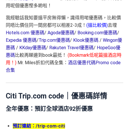
用呢個優惠慳多啲啦！
我經驗話我知要搵平房無得懶，識得用啱優惠碼，比較價
同唔比價住同一間房都可以相差2-3成！
(搵比較價)
去埋
Hotels.com 優惠碼
/
Agoda優惠碼
/
Booking.com優惠碼
/
Expedia 優惠碼
/
Trip.com優惠碼
/
Klook優惠碼
/
Wingon優
惠碼
/
KKday優惠碼
/
Rakuten Travel優惠碼
/
HopeGoo優
惠碼
比較再睇邊到book最抵！
(Bookmark低呢篇搵酒店時
用！)
Mr. Miles折扣代碼全集：
酒店優惠代碼Promo code
合集
Citi Trip.com code｜優惠碼詳情
全年優惠：預訂全球酒店92折優惠
預訂連結：
/trip-com-citi