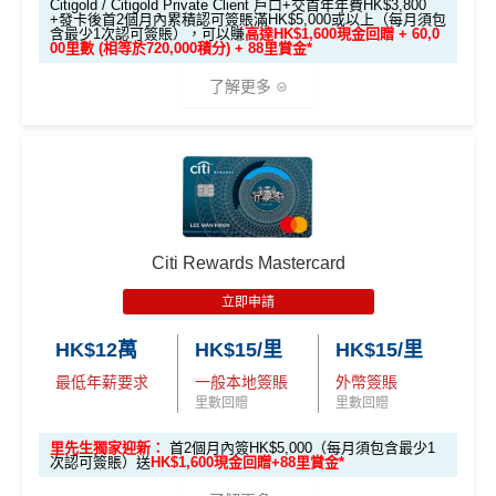
❎缺點
Citigold / Citigold Private Client 戶口+交首年年費HK$3,800
lways based on objective analysis first.
+發卡後首2個月內累積認可簽賬滿HK$5,000或以上（每月須包
以上，賺
HK$300現金回贈
含最少1次認可簽賬），可以賺
高達HK$1,600現金回贈 + 60,0
免責聲明：里先生努力保持信息準確。
若
任何信息與你到
00里數 (相等於720,000積分) + 88里賞金*
基本回贈只要0.4%，比起其他現金回贈信用卡少，唔
*38新會員+成功批卡派出50額外里賞金。每1里賞金 ≈ HK
訪之金融機構、
服務供應商或特定產品網站有所出入，
所
了解更多
太吸引
$1，可兌換FPS轉數快回贈！詳情
MrMiles.hk/mmcredit
有金融產品和服務均以他們作準，
請參閱
相關
金融機構的
Citi PremierMiles信用卡迎新條件及
冷河
雖然逢星期一有5倍分，但每月積分上限為50,000，啫
網站為產品資訊的最更新版本。
本網站產品之比較結果建
期
喺如果all in星期一2%簽賬回贈嘅話，簽HK$10,000就
基
於
客觀分析，
因此就算獲第三方廣告客戶贊助，我們並
🎁
迎新禮遇
"
"
會簽爆
不會特別註明。
Disclaimer: At MrMiles, we strive to keep
獎賞於完成簽賬條件後5個曆月內自動存入至認可信用
高達60,000迎新里數
our information accurate and up to date. This information
卡戶口
may be different than what you see when you visit a finan
查看更多信用卡詳情及分析...
優惠期：
2026年7月1日至9月30日
Citi新客 ＝ 過去12個月內沒有取消或持有過任何Citiba
cial institution, service provider or specific product’s site. F
Citi Rewards Mastercard
nk信用卡
or any discrepancy in product information, please refer to t
立即申請:
MrMiles.hk/citi-apply
立即申請
he financial institution’s website for the most updated versi
用PayMe/Alipay等電子錢包增值都計迎新，不過要留
申請完填Form賺多88里賞金*
MrMiles.hk/citi-pre
查看更多信用卡詳情及分析...
on. All financial products and services are presented witho
意手續費
HK$12萬
HK$15/里
HK$15/里
stige-form
ut warranty. Additionally, this site may be compensated thr
最低年薪要求
一般本地簽賬
外幣簽賬
不論新舊客！如果你申請時持有或成功申請Citigold / C
✅
優點
ough third party advertisers. However, the results of our c
里數回贈
里數回贈
itigold Private Client 戶口+交首年年費HK$3,800，先賺
omparison tools which are not marked as sponsored are a
60,000里數 (相等於720,000積分)
，換到
雙人日本來回
lways based on objective analysis first.
里先生獨家迎新：
首2個月內簽HK$5,000（每月須包含最少1
一年可以免費用12次香港Plaza Premium Lounge (用
次認可簽賬）送
HK$1,600現金回贈+88里賞金*
經濟艙機票
！
另外，
發卡後首2個月內累積認可簽賬
查看更多信用卡詳情及分析...
嚟俾人入都得，之後可以用PayMe/AlipayHK增值當中