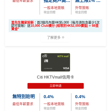
指定商戶高達4% Club 積分回贈
無上限1% Club 積分回贈
最低年薪要求
opus-form
意手續費
一般本地簽賬
外幣簽賬
^
新客戶
喺
2026年10月31日或之前成功批卡
，批卡後首
✅
優點
現金回贈
現金回贈
2個月內簽HK$5,000（每月須包含最少1次認可簽賬）
並作最少1次HK$500自動增值交易，可賺
HK$1,800現
里先生獨家迎新：
首2個月內簽HK$5,000（每月須包含最少1次
認可簽賬）送
10,000 Club積分 (相等於HK$2,000價值) + 88里
金回贈
食肆/酒店消費現金回贈2%
賞金*
學生信用卡
：
首3個月內累積認可簽賬滿HK$1,000或
其他本地港幣簽賬現金回贈1%
(連
chok PayMe
/
Wech
了解更多
以上（每月須包含最少1次認可簽賬）並作最少1次HK
at Pay
/
支付寶HK
都有啊！)
$500自動增值交易，賺
HK$900現金回贈
八達通自動增值1%
🎁
迎新禮遇
去食飯統一2%，唔洗擔心有時酒店自助餐某啲酒店餐
*38新會員+成功批卡派出50額外里賞金。每1里賞金 ≈ HK
廳唔計食肆少咗回贈
$1，可兌換FPS轉數快回贈！詳情
MrMiles.hk/mmcredit
Citi八達通信用卡迎新
條件及
冷河期
優惠期：
2026年7月1日至9月30日
港幣支付外國註册商戶(如Expedia)
沒有
CBF
收費
立即申請:
MrMiles.hk/citi-club-application
Citi HKTVmall信用卡
持續地都有
Citi信用卡優惠
電子錢包PayMe/WeChat Pay/支付寶都計迎新！
申請完填Form賺多88里賞金*
MrMiles.hk/citi-club
年薪要求HK$120,000都申請到
立即申請
迎新獎賞只適用於：
-form
現在不持有任何由花旗銀行所發行之Citi信用卡
❎
缺點
無特別註明
0.4%
0.4%
2026年10月31日或之前成功批卡
，
及首2個月內簽HK
主卡之客戶及
最低年薪要求
一般本地簽賬
外幣簽賬
$5,000（每月須包含最少1次認可簽賬），送
10,00
由申請認可信用卡當月起計過去12個月內不曾
現金回贈
現金回贈
年薪要求比較高，要HK$120,000