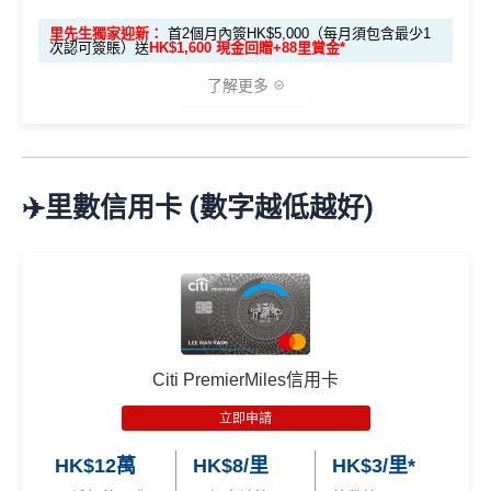
0 Club積分 (相當於HK$2,000獎賞)
、
The Club白
持有及不曾取消任何由花旗銀行所發行之Citi信
金卡會藉
及首3張月結單享100%財務費用回贈(高
DCC無積分→里先生
DCC
解說
里先生獨家迎新：
首2個月內簽HK$5,000（每月須包含最少1
用卡主卡之客戶(「新客戶」)。
次認可簽賬）送
HK$1,600 現金回贈+88里賞金*
達HK$500)
ebanking網上繳費無回贈
呢個優惠學生冇份的！
了解更多
學生信用卡
：
首3個月內累積認可簽賬滿HK$1,000或
無得儲里數
以上，賺
HK$300現金回贈
✅
優點
🎁
迎新禮遇
*38新會員+成功批卡派出50額外里賞金。每1里賞金 ≈ HK
每月簽賬滿$4,000當月
巴士/港鐵/綠色小巴/渡輪/電車/
$1，可兌換FPS轉數快回贈！詳情
MrMiles.hk/mmcredit
免責聲明：里先生努力保持信息準確。
若
任何信息與你到
✈️里數信用卡 (數字越低越好)
的士
有
額外15%回贈
，變相85折搭公共交通工具
Citi The Club
迎新
條件及
冷河期
訪之金融機構、
服務供應商或特定產品網站有所出入，
所
優惠期：
2026年7月1日至9月30日
每月簽賬滿HK$10,000，當月可享
隧道費/泊車費/電動
有金融產品和服務均以他們作準，
請參閱
相關
金融機構的
立即申請:
MrMiles.hk/citi-apply
獎賞於完成簽賬條件後5個曆月內自動存入至認可信用
車充電
5%回贈
，等於95折養車
網站為產品資訊的最更新版本。
本網站產品之比較結果建
卡戶口
申請完填Form賺多88里賞金*:
MrMiles.hk/citi-hkt
基
於
客觀分析，
因此就算獲第三方廣告客戶贊助，我們並
同一張卡可以同時拎政府交通津貼
vmall-form
Citi新客 ＝ 過去12個月內沒有取消或持有過任何Citiba
不會特別註明。
Disclaimer: At MrMiles, we strive to keep
年薪要求低，用嚟做入門卡建立
正面信貸資料報告紀
nk信用卡
our information accurate and up to date. This information
2026年10月31日或之前成功批卡
，及首2個月內累積認
錄
唔錯
may be different than what you see when you visit a finan
Citi PremierMiles信用卡
可簽賬滿HK$5,000或以上（每月須包含最少1次認可
用PayMe/Alipay等電子錢包增值都計迎新，不過要留
cial institution, service provider or specific product’s site. F
簽賬）賺
HK$1,600 現金回贈
意手續費
❎
缺點
立即申請
or any discrepancy in product information, please refer to t
學生信用卡
：
首3個月內累積認可簽賬滿HK$1,000或
✅
優點
he financial institution’s website for the most updated versi
HK$12萬
HK$8/里
HK$3/里*
以上，賺
HK$300現金回贈
DCC無積分→里先生
DCC
解說
on. All financial products and services are presented witho