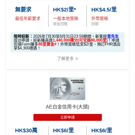
🎯 第一階段：開卡必做 (登記特別優惠)
無要求
HK$2/里*
HK$4.5/里
最低年薪要求
一般本地簽賬
外幣簽賬
1️⃣ 啟動「本地簽賬 6
現金回贈
回贈
X 積分」優惠（每季
上限 HK$15,000）
限時迎新：
2026年7月30至8月31日23:59期間，新客經
里先生
成功申請，迎新賺高達
1,440,000積分(可兌換80,000里)
！申請
完填Form賺多
88里賞金#
！外幣簽賬低至$2/里、預訂FHR酒店
📍
登記優惠 1：
htt
享$4,300禮遇！
ps://shorturl.at/K
了解更多
hrl8
(為下階段疊
登記特別
加倍數積分
2️⃣ 啟動「
外幣簽賬 1
推廣
作準備)
0.75X 積分
」優惠
🎁
迎新禮遇 AE白金卡里先生優惠
（每季上限 HK$10,0
00）
優惠期：
2026年7月30日至8月31日23:59期間
，年費HK
$9,500，無得傾必需俾，留意
新客
及
現有
AE信用卡
之客戶
📍
登記優惠 2：
htt
AE白金信用卡(大頭)
迎新有唔同
全新美國運通基本卡會員*
：迎新高達
1,440,0
ps://shorturl.at/Y
00 AE積分
(可換80,000里) +88里賞金#(由里先生派出)
迎
NQXl
立即申請
新資格：
現時或於申請日期起計過去 12 個月內
未曾持有
或取消
任何由美國運通香港批核的信用卡或簽賬卡之基本
HK$30萬
HK$6/里
HK$6/里
🎯 第二階段：本地迎新簽賬獎賞 (累積簽滿 HK$8,00