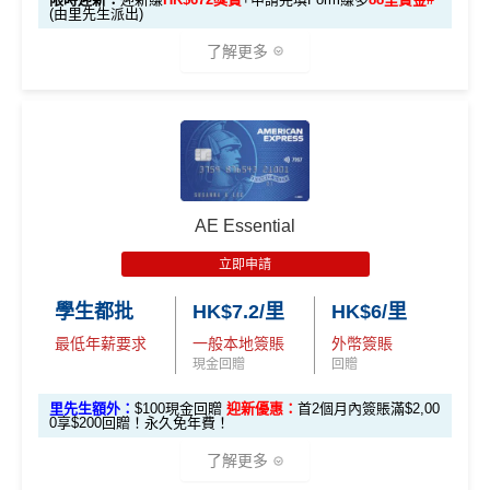
簽賬如醫院或保險，用呢個offer都抵！
回
(由里先生派出)
🎯 第三階段：額外迎新簽賬獎賞 (累積簽滿 HK$30,0
贈
申請完填Form
MrMiles.hk/pc-form
賺
多
88里賞金#
00 - 包括 HK$12,000 本地 + HK$10,000 外幣)
了解更多
❗️
（由里先生派出🎯38新會員+成功批卡50額外里賞
14
金）
282,000 A
4
累積總簽賬滿 HK$3
🎁
迎新禮遇
加總以上，迎新合共高達
HK$1,923
獎賞+
88里賞金#
額外迎新
E積分
萬
0,000（包括合資格
首6個月內
累積簽賬滿HK$6萬有
66萬積分
於
第
獎賞
(相當於 15,66
®
積
AE Blue Cash
信用卡迎新賺回贈
本地及海外簽賬）
#每1里賞金 ≈ HK$1，可兌換FPS轉數快回贈！詳情
MrMi
15至17個月
期間，進行一次任何金額的合資格
7 里數)
分
les.hk/mmcredit
簽賬再有額外
66萬積分
本地簽賬2X積分，簽賬
由2026年8月1日至8月31日期間，迎新簽HK$6,000賺到：
簽
AE Essential
✅
優點
HK$60,000再有額外
12萬積分
申請連結
：
MrMil
本地簽賬
賬
• 首 HK$7,000 享 6X
57,000 AE
es.hk/ae-charge-application
首2個月內累積簽賬滿HK$6,000賺
HK$500簽賬回贈
6X + 基本
立即申請
迎
積分
(食盡每季HK$15,00
積分
3X
( HK$1
首3個月成功增值iPhone 或 Apple watch內八達通滿HK
飲食優惠全集：
AE美膳會及餐廳優惠合集
新
• 餘下 HK$5,0
0上限)
(相當於 3,166
學生都批
HK$7.2/里
HK$6/里
2,000 本地
$300賺
HK$100簽賬回贈
00 享基本 3X 積分
優惠活動更新：
AE信用卡優惠合集
里數)
簽賬)
最低年薪要求
一般本地簽賬
外幣簽賬
基本簽賬1.2%：
HK$72簽賬回贈
（主卡及附屬卡）
Cafe Deco Group指定餐廳惠顧晚膳
現金回贈
回贈
88
申請完填Form
MrMiles.hk/bc-form
賺多
88里賞金#
堂食自主餐牌食品﹐星期一至四：2-3人有6折，4-12
外幣簽賬 1
額外外幣簽賬 HK$1
107,500 A
里
申請完填Form
MrMiles.hk/ap-form
賺多88里賞
里先生額外：
$100現金回贈
迎新優惠：
首2個月內簽賬滿$2,00
❗️（由里先生派出🎯38新會員+成功批卡50額外里賞
人有75折 / 星期五至日：2-12人有75折
0.75X
0,000*10.75X 積分
(第
0享$200回贈！永久免年費！
E積分
賞
金#❗️（由里先生派出🎯38新會員+成功批卡50額
金）
一階段已登
(食盡每季HK$10,000上
（主卡）
美心指定中西食府惠顧晚膳堂食自主餐牌食
(相當於 5,972
金
外里賞金）
了解更多
里數)
記)
限)
品﹐星期一至四：2-3人有6折，4-12人有75折 / 星期五
#
加總以上，
合共賺HK$672簽賬回贈+88里賞金#
#每1里賞