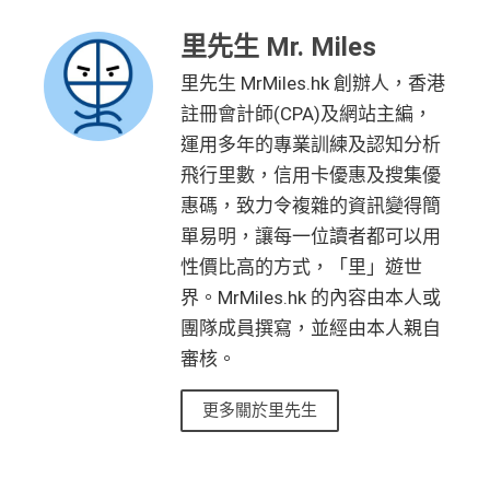
海外簽賬手續費小貴，有2%收費(其他卡做緊1至1.9
曾為任何由美國運通香港批核的信用卡或簽賬卡之基
項
+ HK$550
HK$10,000 外幣)
無得儲里數
5%)
本卡會員。美國運通保留從卡會員之運通卡賬戶內扣
目
簽賬回贈 + 8
里先生 Mr. Miles
除有關推薦獎賞及迎新優惠價值之權利而不作事先通
8 里賞金#
轉換成飛行里數手續費每次$400
里先生 MrMiles.hk 創辦人，香港
查看更多信用卡詳情及分析...
知。
H
註冊會計師(CPA)及網站主編，
如12 個月內取消該卡，按條款話有可能收返迎新
K
查看更多信用卡詳情及分析...
運用多年的專業訓練及認知分析
$5
整個迎新期合共可賺
高達32,805里數+HK$550簽賬回
首3個月內
用基本卡或附屬卡為手機八達通包括
AE Essential
年費
及
年薪要求
飛行里數，信用卡優惠及搜集優
0
贈+88里賞金#
！
iPhone、Apple Watch或Android手機，單次增
簽
惠碼，致力令複雜的資訊變得簡
條款寫合資格迎新簽賬積分將於簽賬後
8個星期內
值淨HK$600
存
賬
單易明，讓每一位讀者都可以用
年薪要求：HK$120,000/年 (其實學生都批到)
入，但實測過係簽賬後3日內就入到！超快手趕住要里數
回
性價比高的方式，「里」遊世
的話用AE Explorer就啱晒！
批得好寬鬆！即使年薪未夠都可以試咗先！
信貸紀錄
贈
界。MrMiles.hk 的內容由本人或
本身準時還款都會批到卡！
首年免年費，其後每年HK$2,200(收咗打去要求免，有
得傾的)
團隊成員撰寫，並經由本人親自
76
年費：
永久免年費
審核。
萬
AE啲卡勝在食
信用卡迎新
基本上你簽到嘅賬就當合資
亦可繼續使用首2張附屬卡而無須繳付年費
積
首6個月內
累積簽賬滿HK$6萬有
32萬積分
於
第
格簽賬，無再細分
信用卡交保險
/醫療/
廣告費
/交租果啲
更多關於里先生
分
15至17個月
期間，進行一次任何金額的合資格
唔計，所以可以放心簽。
AE Essential特點
簽
簽賬再有額外
32萬積分
本地簽賬2X積分，簽賬
#每1里賞金 ≈ HK$1，可兌換FPS轉數快回贈！詳情
MrMil
賬
HK$60,000再有額外
12萬積分
申請連結
：
MrMil
Amex唯一一張永久免年費