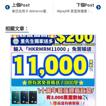
AE Explorer Card
優點
迎
es.hk/ae-charge-apply/
es.hk/mmcredit
Prev
Ne
上個Post
下個Post
新
如用開
AE白金卡
第二年要收年費時可以選擇取消卡停
東亞信用卡 deliveroo優惠︱叫外賣／自取／生活百貨 滿HK$250即減40！
AlipayHK 麥當勞優惠︱以55折優惠價買Chill值餐飲卡 買滿HK$7減HK$6！
首年免年費而且
AE Explorer一年有8次機場貴賓室
免費
一停先，過一過冷河，啲
AE積分
可以轉咗去呢個AE E
用（2026年起有條件）
ssential到先唔需要急住燒晒啲分
88
最新已經加埋
Intervals
(小食飲品套餐) 可以去R
低級別信用卡都仲可以換到飛行里數，雖然要手續費
相關文章：
里
申請完填Form
MrMiles.hk/ap-form
賺多88里賞
oots98 或 Lee Fa Yuen Express到攞份餐
但有得換里數都算係咁
賞
金#❗️（由里先生派出🎯38新會員+成功批卡50額
留意AE Explorer可以用既Lounge唔係
AE Centu
電影禮遇 ：專享香港百老匯院線4DX、3D、2D及 IMA
金
外里賞金）
rion Lounge
而係環亞機場貴賓室
X 電影正價戲票9折優惠
#
每年簽賬達HK$150,000，可獲豁免下年度HK
查看更多信用卡詳情及分析...
$2,200之基本卡會籍年費，亦可繼續使用首2張
以上加總，迎新有
76
0,000 AE積分(相等於42,222里數)+H
附屬卡而無須繳付年費
K$50簽賬回贈
，獎賞由AE直接存入。同埋有
88里賞金#
AE
積分無限期
，AE積分可兌換至10間航空公司夥伴之
(由里先生派出)， 獎賞將於
簽賬後16星期或以內
存入卡會
飛行里數（
行政費亦將全免
）：Asia Miles, Avios、E
員之基本卡的美國運通積分計劃戶口內。
mirates、Finnair及KrisFlyer等里數計劃都有份：18,00
新客戶立即申請
：
MrMiles.hk/ae-charge-
0運通積分= 1,000里→
AE積分兌換里數
application/
現有客戶立即申請
：
MrMiles.hk/ae-charg
全年積分獎賞
：靈活運用美國運通積分兌換現金券／P
e-apply/
ay with Points / 憑分繳費、Travel with Points憑分預訂
（記得揀返想要嘅迎新連結申請，一經申請無得更改。如
行程（2024年9月30日前：150AE 積分兌換至HK