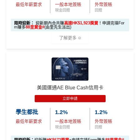
卡會員。
0 本地簽賬)
最低年薪要求
一般本地簽賬
外幣簽賬
現金回贈
回贈
【🔥限時
A
限時迎新：
迎新期內合共賺
高達HK$1,923獎賞
！申請完填For
加碼🔥】
m賺多
88里賞金#
(由里先生派出)
E
HK$500 簽
首次簽賬
完成任何金額之首次
白
了解更多
簽賬
賬回贈
(8月4日至
金
8月12日期
卡
各迎新優惠詳情
間)
🎁
迎新禮遇
迎
新
AE白金信用卡迎新(只適用於2026年8月1日至8月31日23:
96,000 AE
項
累積本地簽賬滿 HK
59前申請)：
本地迎新
積分
目
$8,000（須以港幣結
獎賞
美國運通AE Blue Cash信用卡
(相當於 5,333
算）
首3個月內成功簽賬一次: 享
HK$300簽賬回贈
里數)
H
立即申請
首3個月內成功簽賬滿HK$10,000: 享
HK$700簽賬回贈
K
本地簽賬
48,000 AE
學生都批
1.2%
1.2%
基本卡批核後首3個月內每HK$1=5美國運通積分，可
$5
首3個月內
用基本卡或附屬卡為手機八達通包括
6X 積分
上述 HK$8,000 本地
積分
賺取
高達240,000積分
，（以
Amex Travel換機票酒店
0
最低年薪要求
一般本地簽賬
外幣簽賬
iPhone、Apple Watch或Android手機，單次增
簽賬*6X 積分
(第一階段已
(相當於 2,667
(ATO)
或以Pay with points max每260＝$1^可換HK$9
簽
現金回贈
回贈
值淨HK$600
里數)
登記)
23，換酒店分/里數或禮品價值會更高！）如果有大額
賬
限時迎新：
迎新賺
HK$672獎賞
+申請完填Form賺多
88里賞金#