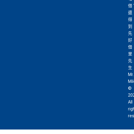
C陷阱
借
HK$9,500年費已經包晒
AE Explorer
年費
還
一連串
American Express信用卡消費優惠
可以無限次入全球
AE Lounge
(The Centurion Lounge)
得
及
免費帶多1個同伴入
，除香港機場外其他The Centuri
到
查看更多信用卡詳情及分析...
on Lounges位於美國
先
好
全年全家旅遊保險！
借
免費申請2張附屬卡
里
送1張無限次入全球airport VIP lounge既Priority Pass
先
俾你，最新Policy仲打以拎嚟帶多1個guest入
生
Mr.
Amex Platinum Travel Service -
Fine Hotels & Resorts
Mi
(FHR)
識玩又夠運嘅住品牌酒店平過官網不但止仲有
©
得upgrade套房，免費早餐，Late check out等等benefit
20
s
All
可以轉積分為多個飛行里數或酒店積分計劃，包括Asi
rig
a Miles/ Avios/ KrisFlyer/
Marriott Bonvoy
/
Hilton Hono
re
rs Points
等等
AE緊急家居及汽車支援服務