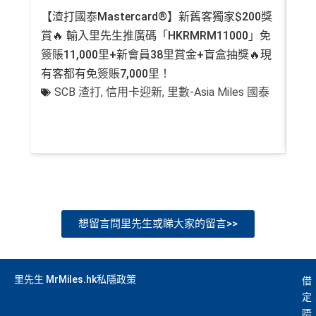
果用
iPhone/Mac的話會可能有Adblock
，建議你改返啲S
【渣打國泰Mastercard®】新舊客獨家$200獎
AE
$1）、酒店積分（
Marriott Bonvoy積分
或是
Hilton Hon
etting再申請：
MrMiles.hk/adblock/
）
ors積分
）、生活家品等
賞🔥 輸入里先生推廣碼「HKRMRM11000」免
登記
簽賬11,000里+新會員38里賞金+盲盒抽獎🔥現
萬高
（
主卡及附屬卡
）
可以憑卡進入香港機場
Plaza Premi
um Lounge
貴賓候機室，每曆年上限合共
8次
。了解更
有客都有免簽賬7,000里！
有
多：
AE Explorer lounge 貴賓室
SCB 渣打
,
信用卡迎新
,
里數-Asia Miles 國泰
+
全年電影優惠
：專享香港百老匯院線4DX、3D、2D及
IMAX 電影正價戲票9折優惠
免費旅遊保障
：旅遊意外保障金額高達HK$350萬（需
以AE Explorer卡訂機票）
網上購物安全保證
：以
AE Explorer卡簽賬可享退貨保
證、 45日購物保障、延長保養服務及價格保障
想留言問里先生或睇大家的留言>>
全球
24
小時提供協助
：透過「運通財」服務於世界各
贊助內容
地提取現金、超過2,200間美國運通旅遊辦事處提供之
專有服務
#
每1里賞金 ≈ HK$1，可兌換FPS轉數快回贈！詳情
MrMi
里先生 MrMiles.hk私隱政策
借
批卡特快，5-10個工作天
定
✅
優點
les.hk/mmcredit
沒有
海外簽賬DCC協議
，海外實地簽賬唔洗怕中咗DC
唔