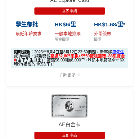
AE Explorer Card
立即申請
學生都批
HK$6/里
HK$1.68/里*
最低年薪要求
一般本地簽賬
外幣簽賬
現金回贈
回贈
限時迎新：
2026年8月4日至8月12日23:59期間，新客經
里先生
成功申請，迎新獎賞
高達32,805里數+$550簽賬回贈+88里賞金
#
(由里先生派出)！簽滿$8,000賺8,000里+登記本地簽賬全年6X
積分(相當於HK$3/里)！
了解更多
🎁迎新禮遇
條件 (於首3個月內
AE白金卡
迎新項目
回贈 / 獎賞
做)
立即申請