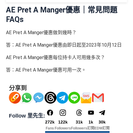
至日：2-12人有75折
金 ≈ HK$1，可兌換FPS轉數快回贈！詳情
MrMiles.hk/m
AE Pret A Manger優惠｜常見問題
⭐️ 手機八達通增值獎賞 + 里先生額外賞 ⭐️
AE Essential信用卡迎新
（主卡及附屬卡）
惠顧聘珍樓、名都酒樓及名都﹐
晚
mcredit
以上迎新連同基本積分合共有
高達1,440,000 AE積分
FAQs
膳堂食自選主餐牌食品及飲品有7折
✅
優點
(=80,000里數) + HK$50簽賬回贈
，
獎賞由AE直接存
用基本卡或附屬卡為
（主卡及附屬卡）
Mira Dining 旗下指定餐廳國金軒 (if
手機八達通 (iPhone /
入。同埋
88里賞金#
(由里先生派出)。
現有美國運通基
AE Pret A Manger優惠做到幾時？
HK$50 簽
八達通增
c)、 翠亨邨，
晚膳堂食自選主餐牌食品及飲品7折
，及
迎新項目
條件(於首2個月內做)
回贈
Apple Watch / Andro
本卡會員**
：迎新高達
76萬AE
積分
(可換42,222里)+88里
所有回贈直接以現金形式直接入落信用卡statement
值回贈
賬回贈
自選主餐牌食品外賣自取低至75折
答：AE Pret A Manger優惠由即日起至2023年10月12日
id) 單次增值滿 HK$6
賞金#(由里先生派出)
迎新資格：現時持有或於申請日期
本地港幣及外幣簽賬無上限現金回贈1.2%
里先生額外現
00
（主卡及附屬卡）
星期五係百老匯、PALACE或AMC
起計過去 12 個月內
曾持有或取消
任何由美國運通香港批
AE Pret A Manger優惠每位持卡人可用幾多次？
如當面交付保險費用都有1.2%現金回贈！
金
(
申請連
免簽賬，7個工作天內
睇戲買一送一
核的信用卡或簽賬卡（不包括美國運通白金卡/半島白金
結：
MrMiles.
提交所有所需文件批
HK$100
申請完填 Form
MrMi
唔洗煩，簽賬統一1.2%啱晒唔儲里數又唔追優惠嘅朋
卡）之基本卡會員。
全年盡享 city’super、LOG-ON 及 cookedDeli
97折
優
答：AE Pret A Manger優惠可用一次。
hk/ae-essenti
卡即可
里先生額
les.hk/exp-form
88 里賞金#
友
(含
惠
al-apply
)
外賞
38 新會員 + 成功批卡 5
(由里先生派出)
港幣支付外國註册商戶沒有收費及沒有
DCC
交易協
積分無限期
A
分享到
0 額外里賞金)
議，網上簽賬會少啲機會被收額外手續費
E
每曆年首$120,000簽賬$6=1里
累積簽賬額滿HK$2,00
簽賬迎新
HK$200
長期有
AE信用卡優惠
白
0或以上
590,500
❎
缺點
金
❎
缺點
AE積分
(可
卡
現有客戶迎新優惠詳情
Follow 里先生:
完成所有條件 (總簽賬
兌換 32,805
AE Essential迎新優惠冷河期12個月，迎新優惠不適用
迎
272k
122k
31k
1k
30k
💰迎新總
HK$30,000：包括
年費要$2,200，即使有
AE白金卡
都不能免年費
里數)
於現時持有或於申請日期起計過去 12 個月內曾取消或
Fans
Followers
Followers
訂閱
EDM訂閱
新
網上繳費無回贈
計
HK$20,000 本地 +