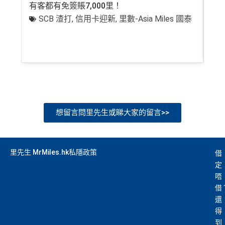
有客都有免簽賬7,000里！
有
SCB 渣打
,
信用卡迎新
,
里數-Asia Miles 國泰
+
想留言問里先生或睇大家的留言>>
里先生 MrMiles.hk私隱政策
借
定
唔
借
還
得
到