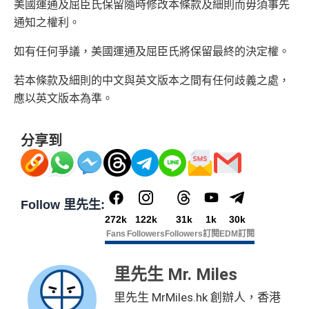
（記得揀返想要嘅迎新連結申請，一經申請無得更改。如
行程（2024年9月30日前：150AE 積分兌換至HK
美國運通及屈臣氏保留隨時修改本條款及細則而毋須事先
果用
iPhone/Mac的話會可能有Adblock
，建議你改返啲S
$1）、酒店積分（
Marriott Bonvoy積分
或是
Hilton Hon
通知之權利。
etting再申請：
MrMiles.hk/adblock/
）
ors積分
）、生活家品等
如有任何爭議，美國運通及屈臣氏將保留最終的決定權。
（
主卡及附屬卡
）
可以憑卡進入香港機場
Plaza Premi
#
每1里賞金 ≈ HK$1，可兌換FPS轉數快回贈！詳情
MrMi
um Lounge
貴賓候機室，每曆年上限合共
8次
。了解更
若本條款及細則的中文與英文版本之間有任何歧義之處，
✅
優點
les.hk/mmcredit
多：
AE Explorer lounge 貴賓室
應以英文版本為準。
全年電影優惠
：專享香港百老匯院線4DX、3D、2D及
HK$9,500年費已經包晒
AE Explorer
年費
IMAX 電影正價戲票9折優惠
分享到
可以無限次入全球
AE Lounge
(The Centurion Lounge)
免費旅遊保障
：旅遊意外保障金額高達HK$350萬（需
及
免費帶多1個同伴入
，除香港機場外其他The Centuri
以AE Explorer卡訂機票）
on Lounges位於美國
網上購物安全保證
：以
AE Explorer卡簽賬可享退貨保
全年全家旅遊保險！
Follow 里先生:
證、 45日購物保障、延長保養服務及價格保障
免費申請2張附屬卡
272k
122k
31k
1k
30k
全球
24
小時提供協助
：透過「運通財」服務於世界各
Fans
Followers
Followers
訂閱
EDM訂閱
送1張無限次入全球airport VIP lounge既Priority Pass
地提取現金、超過2,200間美國運通旅遊辦事處提供之
俾你，最新Policy仲打以拎嚟帶多1個guest入
專有服務
里先生 Mr. Miles
Amex Platinum Travel Service -
Fine Hotels & Resorts
批卡特快，5-10個工作天
(FHR)
識玩又夠運嘅住品牌酒店平過官網不但止仲有
里先生 MrMiles.hk 創辦人，香港
沒有
海外簽賬DCC協議
，海外實地簽賬唔洗怕中咗DC