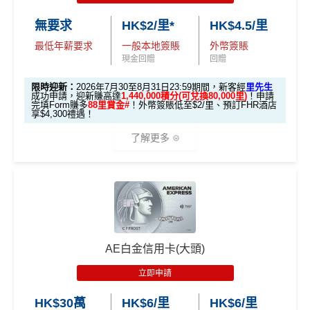
🎯 第一階段：開卡必做 (登記特別優惠)
無要求
HK$2/里*
HK$4.5/里
最低年薪要求
一般本地簽賬
外幣簽賬
1️⃣ 啟動「本地簽賬 6
現金回贈
回贈
X 積分」優惠（每季
上限 HK$15,000）
限時迎新：
2026年7月30至8月31日23:59期間，新客經
里先生
成功申請，迎新賺高達
1,440,000積分(可兌換80,000里)
！申請
完填Form賺多
88里賞金#
！外幣簽賬低至$2/里、預訂FHR酒店
📍
登記優惠 1：
htt
享$4,300禮遇！
ps://shorturl.at/K
了解更多
hrl8
(為下階段疊
登記特別
加倍數積分
2️⃣ 啟動「
外幣簽賬 1
推廣
作準備)
0.75X 積分
」優惠
🎁
迎新禮遇 AE白金卡里先生優惠
（每季上限 HK$10,0
00）
優惠期：
2026年7月30日至8月31日23:59期間
，年費HK
$9,500，無得傾必需俾，留意
新客
及
現有
AE信用卡
之客戶
📍
登記優惠 2：
htt
AE白金信用卡(大頭)
迎新有唔同
全新美國運通基本卡會員*
：迎新高達
1,440,0
ps://shorturl.at/Y
00 AE積分
(可換80,000里) +88里賞金#(由里先生派出)
迎
NQXl
立即申請
新資格：
現時或於申請日期起計過去 12 個月內
未曾持有
或取消
任何由美國運通香港批核的信用卡或簽賬卡之基本
HK$30萬
HK$6/里
HK$6/里
🎯 第二階段：本地迎新簽賬獎賞 (累積簽滿 HK$8,00