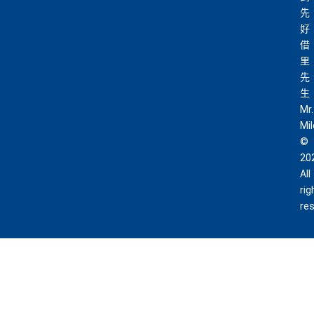
先
好
借
里
先
生
Mr.
Mi
©
20
All
rig
re