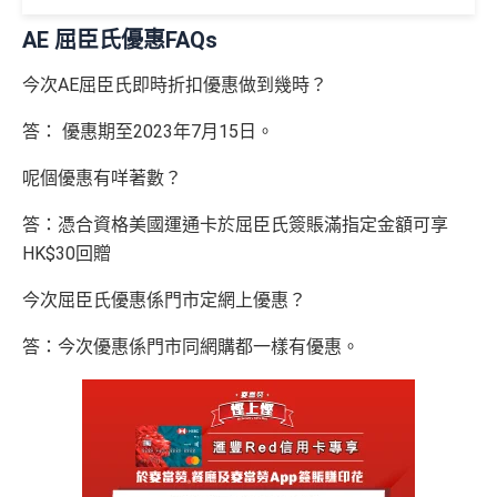
加總以上，
合共賺HK$672簽賬回贈+88里賞金#
#每1里賞
至日：2-12人有75折
金 ≈ HK$1，可兌換FPS轉數快回贈！詳情
MrMiles.hk/m
AE 屈臣氏優惠FAQs
⭐️ 手機八達通增值獎賞 + 里先生額外賞 ⭐️
AE Essential信用卡迎新
（主卡及附屬卡）
惠顧聘珍樓、名都酒樓及名都﹐
晚
mcredit
以上迎新連同基本積分合共有
高達1,440,000 AE積分
膳堂食自選主餐牌食品及飲品有7折
今次AE屈臣氏即時折扣優惠做到幾時？
✅
優點
(=80,000里數) + HK$50簽賬回贈
，
獎賞由AE直接存
用基本卡或附屬卡為
（主卡及附屬卡）
Mira Dining 旗下指定餐廳國金軒 (if
手機八達通 (iPhone /
入。同埋
88里賞金#
(由里先生派出)。
現有美國運通基
答： 優惠期至2023年7月15日。
HK$50 簽
八達通增
c)、 翠亨邨，
晚膳堂食自選主餐牌食品及飲品7折
，及
迎新項目
條件(於首2個月內做)
回贈
Apple Watch / Andro
本卡會員**
：迎新高達
76萬AE
積分
(可換42,222里)+88里
所有回贈直接以現金形式直接入落信用卡statement
值回贈
賬回贈
自選主餐牌食品外賣自取低至75折
id) 單次增值滿 HK$6
呢個優惠有咩著數？
賞金#(由里先生派出)
迎新資格：現時持有或於申請日期
本地港幣及外幣簽賬無上限現金回贈1.2%
里先生額外現
00
（主卡及附屬卡）
星期五係百老匯、PALACE或AMC
起計過去 12 個月內
曾持有或取消
任何由美國運通香港批
如當面交付保險費用都有1.2%現金回贈！
答：憑合資格美國運通卡於屈臣氏簽賬滿指定金額可享
金
(
申請連
免簽賬，7個工作天內
睇戲買一送一
核的信用卡或簽賬卡（不包括美國運通白金卡/半島白金
HK$30回贈
結：
MrMiles.
提交所有所需文件批
HK$100
申請完填 Form
MrMi
唔洗煩，簽賬統一1.2%啱晒唔儲里數又唔追優惠嘅朋
卡）之基本卡會員。
全年盡享 city’super、LOG-ON 及 cookedDeli
97折
優
hk/ae-essenti
卡即可
里先生額
les.hk/exp-form
88 里賞金#
友
(含
惠
今次屈臣氏優惠係門市定網上優惠？
al-apply
)
外賞
38 新會員 + 成功批卡 5
(由里先生派出)
港幣支付外國註册商戶沒有收費及沒有
DCC
交易協
積分無限期
A
0 額外里賞金)
答：今次優惠係門市同網購都一樣有優惠。
議，網上簽賬會少啲機會被收額外手續費
E
每曆年首$120,000簽賬$6=1里
累積簽賬額滿HK$2,00
簽賬迎新
HK$200
長期有
AE信用卡優惠
白
0或以上
590,500
❎
缺點
金
❎
缺點
AE積分
(可
卡
現有客戶迎新優惠詳情
完成所有條件 (總簽賬
兌換 32,805
AE Essential迎新優惠冷河期12個月，迎新優惠不適用
迎
💰迎新總
HK$30,000：包括
年費要$2,200，即使有
AE白金卡
都不能免年費
里數)
於現時持有或於申請日期起計過去 12 個月內曾取消或
新
網上繳費無回贈
計
HK$20,000 本地 +