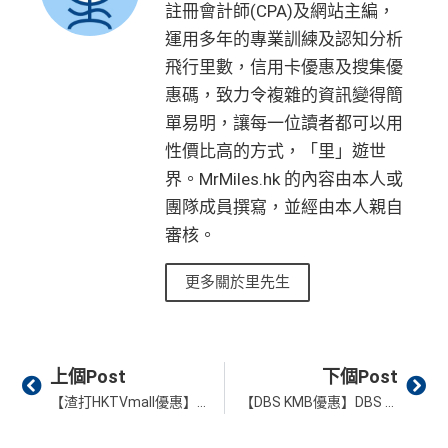
得upgrade套房，免費早餐，Late check out等等benefit
註冊會計師(CPA)及網站主編，
C陷阱
s
運用多年的專業訓練及認知分析
一連串
American Express信用卡消費優惠
可以轉積分為多個飛行里數或酒店積分計劃，包括Asi
飛行里數，信用卡優惠及搜集優
a Miles/ Avios/ KrisFlyer/
Marriott Bonvoy
/
Hilton Hono
惠碼，致力令複雜的資訊變得簡
查看更多信用卡詳情及分析...
rs Points
等等
單易明，讓每一位讀者都可以用
AE緊急家居及汽車支援服務
性價比高的方式，「里」遊世
酒店Elite會籍，Hilton金卡入住送早餐
界。MrMiles.hk 的內容由本人或
美心美膳會2-3人星期一至四食有六折
團隊成員撰寫，並經由本人親自
睇戲折扣
：
星期五係百老匯、PALACE或AMC睇戲買
審核。
一送一或其他日子享有8折優惠
更多關於里先生
AE購物保障：延長一年保障
高達HK$9,000奢華酒店回贈
AE白金卡香港足球會HKFC禮遇
Prev
Ne
上個Post
下個Post
亞洲50+指定高爾夫球會免費果嶺費
【渣打HKTVmall優惠】渣打信用卡於HKTVmall簽賬賺HK$60電子禮券 渣打Smart卡另有5%簽賬回贈、渣打國泰卡$6/里！
【DBS KMB優惠】DBS COMPASS VISA繳付九巴或龍運巴士車費滿HK$10享HK$2現金回贈！
信和酒店優惠：會送住宿禮券，信和酒店及遠東酒店
集團第二晚免費住宿