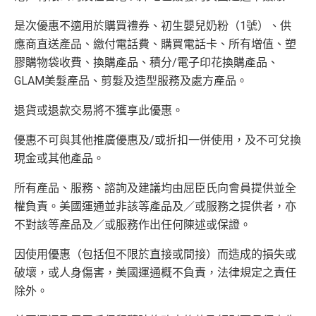
Amex唯一一張永久免年費
AE Explorer Card
優點
迎
es.hk/ae-charge-apply/
es.hk/mmcredit
新
如用開
AE白金卡
第二年要收年費時可以選擇取消卡停
是次優惠不適用於購買禮券、初生嬰兒奶粉（1號）、供
首年免年費而且
AE Explorer一年有8次機場貴賓室
免費
一停先，過一過冷河，啲
AE積分
可以轉咗去呢個AE E
應商直送產品、繳付電話費、購買電話卡、所有增值、塑
用（2026年起有條件）
ssential到先唔需要急住燒晒啲分
膠購物袋收費、換購產品、積分/電子印花換購產品、
88
最新已經加埋
Intervals
(小食飲品套餐) 可以去R
低級別信用卡都仲可以換到飛行里數，雖然要手續費
GLAM美髮產品、剪髮及造型服務及處方產品。
里
申請完填Form
MrMiles.hk/ap-form
賺多88里賞
oots98 或 Lee Fa Yuen Express到攞份餐
但有得換里數都算係咁
賞
金#❗️（由里先生派出🎯38新會員+成功批卡50額
退貨或退款交易將不獲享此優惠。
留意AE Explorer可以用既Lounge唔係
AE Centu
電影禮遇 ：專享香港百老匯院線4DX、3D、2D及 IMA
金
外里賞金）
rion Lounge
而係環亞機場貴賓室
X 電影正價戲票9折優惠
優惠不可與其他推廣優惠及/或折扣一併使用，及不可兌換
#
每年簽賬達HK$150,000，可獲豁免下年度HK
現金或其他產品。
查看更多信用卡詳情及分析...
$2,200之基本卡會籍年費，亦可繼續使用首2張
以上加總，迎新有
76
0,000 AE積分(相等於42,222里數)+H
所有產品、服務、諮詢及建議均由屈臣氏向會員提供並全
附屬卡而無須繳付年費
K$50簽賬回贈
，獎賞由AE直接存入。同埋有
88里賞金#
權負責。美國運通並非該等產品及／或服務之提供者，亦
AE
積分無限期
，AE積分可兌換至10間航空公司夥伴之
(由里先生派出)， 獎賞將於
簽賬後16星期或以內
存入卡會
不對該等產品及／或服務作出任何陳述或保證。
飛行里數（
行政費亦將全免
）：Asia Miles, Avios、E
員之基本卡的美國運通積分計劃戶口內。
mirates、Finnair及KrisFlyer等里數計劃都有份：18,00
新客戶立即申請
：
MrMiles.hk/ae-charge-
因使用優惠（包括但不限於直接或間接）而造成的損失或
0運通積分= 1,000里→
AE積分兌換里數
application/
破壞，或人身傷害，美國運通概不負責，法律規定之責任
現有客戶立即申請
：
MrMiles.hk/ae-charg
全年積分獎賞
：靈活運用美國運通積分兌換現金券／P
除外。
e-apply/
ay with Points / 憑分繳費、Travel with Points憑分預訂