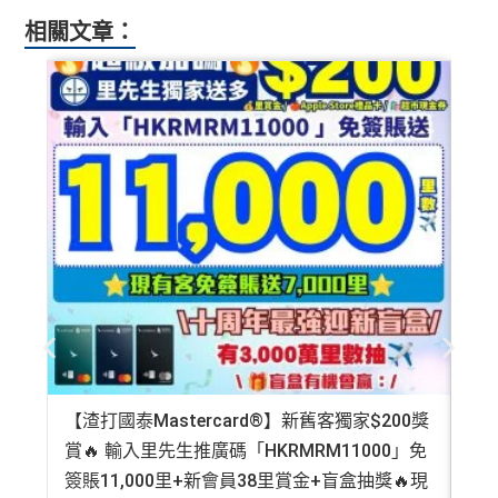
積分無限期
相關文章：
飲食優惠全集：
AE美膳會及餐廳優惠合集
/
AE買一送
一
優惠活動更新：
AE信用卡優惠合集
❎
缺點
年費$9,500無得豁免
海外簽賬手續費小貴，有2%收費(其他卡做緊1至1.9
5%)
平日簽賬HK$9=1里，儲里數嚟講唔算吸引
轉換成飛行里數手續費每次HK$400
【渣打國泰Mastercard®】新舊客獨家$200獎
AE
查看更多信用卡詳情及分析...
賞🔥 輸入里先生推廣碼「HKRMRM11000」免
登記
簽賬11,000里+新會員38里賞金+盲盒抽獎🔥現
萬高