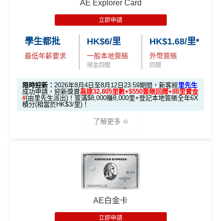
AE Explorer Card
立即申請
學生都批
HK$6/里
HK$1.68/里*
最低年薪要求
一般本地簽賬
外幣簽賬
現金回贈
回贈
限時迎新：
2026年8月4日至8月12日23:59期間，新客經
里先生
成功申請，迎新獎賞
高達32,805里數+$550簽賬回贈+88里賞金
#
(由里先生派出)！簽滿$8,000賺8,000里+登記本地簽賬全年6X
積分(相當於HK$3/里)！
了解更多
🎁迎新禮遇
條件 (於首3個月內
AE白金卡
迎新項目
回贈 / 獎賞
做)
立即申請