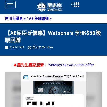
Skip
Open
Open
to
content
信用卡優惠
> /
AE 美國運通
>
【AE屈臣氏優惠】Watsons’s 享HK$60簽
賬回贈
2023-07-09
里先生 Mr. Miles
🔥里先生獨家迎新
：
MrMiles.hk/welcome-offer