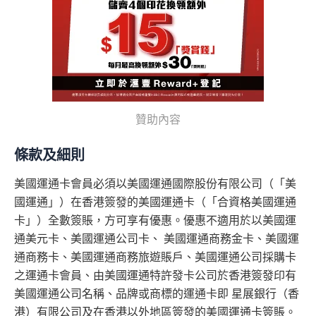
海外簽賬手續費小貴，有2%收費(其他卡做緊1至1.9
曾為任何由美國運通香港批核的信用卡或簽賬卡之基
項
+ HK$550
HK$10,000 外幣)
無得儲里數
5%)
本卡會員。美國運通保留從卡會員之運通卡賬戶內扣
目
簽賬回贈 + 8
除有關推薦獎賞及迎新優惠價值之權利而不作事先通
8 里賞金#
轉換成飛行里數手續費每次$400
查看更多信用卡詳情及分析...
知。
H
如12 個月內取消該卡，按條款話有可能收返迎新
K
查看更多信用卡詳情及分析...
$5
整個迎新期合共可賺
高達32,805里數+HK$550簽賬回
首3個月內
用基本卡或附屬卡為手機八達通包括
AE Essential
年費
及
年薪要求
0
贈+88里賞金#
！
贊助內容
iPhone、Apple Watch或Android手機，單次增
簽
條款寫合資格迎新簽賬積分將於簽賬後
8個星期內
值淨HK$600
存
賬
條款及細則
年薪要求：HK$120,000/年 (其實學生都批到)
入，但實測過係簽賬後3日內就入到！超快手趕住要里數
回
的話用AE Explorer就啱晒！
批得好寬鬆！即使年薪未夠都可以試咗先！
信貸紀錄
美國運通卡會員必須以美國運通國際股份有限公司（「美
贈
本身準時還款都會批到卡！
首年免年費，其後每年HK$2,200(收咗打去要求免，有
國運通」）在香港簽發的美國運通卡（「合資格美國運通
得傾的)
76
年費：
永久免年費
卡」）全數簽賬，方可享有優惠。優惠不適用於以美國運
萬
AE啲卡勝在食
信用卡迎新
基本上你簽到嘅賬就當合資
通美元卡、美國運通公司卡、 美國運通商務金卡、美國運
亦可繼續使用首2張附屬卡而無須繳付年費
積
首6個月內
累積簽賬滿HK$6萬有
32萬積分
於
第
格簽賬，無再細分
信用卡交保險
/醫療/
廣告費
/交租果啲
通商務卡、美國運通商務旅遊賬戶、美國運通公司採購卡
分
15至17個月
期間，進行一次任何金額的合資格
唔計，所以可以放心簽。
AE Essential特點
之運通卡會員、由美國運通特許發卡公司於香港簽發印有
簽
簽賬再有額外
32萬積分
本地簽賬2X積分，簽賬
美國運通公司名稱、品牌或商標的運通卡即 星展銀行（香
#每1里賞金 ≈ HK$1，可兌換FPS轉數快回贈！詳情
MrMil
賬
HK$60,000再有額外
12萬積分
申請連結
：
MrMil
港）有限公司及在香港以外地區簽發的美國運通卡簽賬。