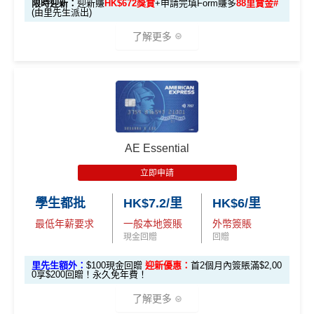
限時迎新：
迎新賺
HK$672獎賞
+申請完填Form賺多
88里賞金#
簽賬如醫院或保險，用呢個offer都抵！
回
(由里先生派出)
🎯 第三階段：額外迎新簽賬獎賞 (累積簽滿 HK$30,0
贈
申請完填Form
MrMiles.hk/pc-form
賺
多
88里賞金#
00 - 包括 HK$12,000 本地 + HK$10,000 外幣)
了解更多
❗️
（由里先生派出🎯38新會員+成功批卡50額外里賞
14
金）
282,000 A
4
累積總簽賬滿 HK$3
🎁
迎新禮遇
加總以上，迎新合共高達
HK$1,923
獎賞+
88里賞金#
額外迎新
E積分
萬
0,000（包括合資格
首6個月內
累積簽賬滿HK$6萬有
66萬積分
於
第
獎賞
(相當於 15,66
®
積
AE Blue Cash
信用卡迎新賺回贈
本地及海外簽賬）
#每1里賞金 ≈ HK$1，可兌換FPS轉數快回贈！詳情
MrMi
15至17個月
期間，進行一次任何金額的合資格
7 里數)
分
les.hk/mmcredit
簽賬再有額外
66萬積分
本地簽賬2X積分，簽賬
由2026年8月1日至8月31日期間，迎新簽HK$6,000賺到：
簽
AE Essential
✅
優點
HK$60,000再有額外
12萬積分
申請連結
：
MrMil
本地簽賬
賬
• 首 HK$7,000 享 6X
57,000 AE
es.hk/ae-charge-application
首2個月內累積簽賬滿HK$6,000賺
HK$500簽賬回贈
6X + 基本
立即申請
迎
積分
(食盡每季HK$15,00
積分
3X
( HK$1
首3個月成功增值iPhone 或 Apple watch內八達通滿HK
飲食優惠全集：
AE美膳會及餐廳優惠合集
新
• 餘下 HK$5,0
0上限)
(相當於 3,166
學生都批
HK$7.2/里
HK$6/里
2,000 本地
$300賺
HK$100簽賬回贈
00 享基本 3X 積分
優惠活動更新：
AE信用卡優惠合集
里數)
簽賬)
最低年薪要求
一般本地簽賬
外幣簽賬
基本簽賬1.2%：
HK$72簽賬回贈
（主卡及附屬卡）
Cafe Deco Group指定餐廳惠顧晚膳
現金回贈
回贈
88
申請完填Form
MrMiles.hk/bc-form
賺多
88里賞金#
堂食自主餐牌食品﹐星期一至四：2-3人有6折，4-12
外幣簽賬 1
額外外幣簽賬 HK$1
107,500 A
里
申請完填Form
MrMiles.hk/ap-form
賺多88里賞
里先生額外：
$100現金回贈
迎新優惠：
首2個月內簽賬滿$2,00
❗️（由里先生派出🎯38新會員+成功批卡50額外里賞
人有75折 / 星期五至日：2-12人有75折
0.75X
0,000*10.75X 積分
(第
0享$200回贈！永久免年費！
E積分
賞
金#❗️（由里先生派出🎯38新會員+成功批卡50額
金）
一階段已登
(食盡每季HK$10,000上
（主卡）
美心指定中西食府惠顧晚膳堂食自主餐牌食
(相當於 5,972
金
外里賞金）
了解更多
里數)
記)
限)
品﹐星期一至四：2-3人有6折，4-12人有75折 / 星期五
#