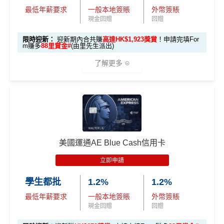
卡會員。
0 本地簽賬)
最低年薪要求
一般本地簽賬
外幣簽賬
現金回贈
回贈
【🔥限時
A
限時迎新：
迎新期內合共賺
高達HK$1,923獎賞
！申請完填For
加碼🔥】
m賺多
88里賞金#
(由里先生派出)
E
HK$500 簽
首次簽賬
完成任何金額之首次
白
了解更多
簽賬
賬回贈
(8月4日至
金
8月12日期
卡
各迎新優惠詳情
間)
🎁
迎新禮遇
迎
新
AE白金信用卡迎新(只適用於2026年8月1日至8月31日23:
96,000 AE
項
累積本地簽賬滿 HK
59前申請)：
本地迎新
積分
目
$8,000（須以港幣結
獎賞
美國運通AE Blue Cash信用卡
(相當於 5,333
算）
首3個月內成功簽賬一次: 享
HK$300簽賬回贈
里數)
H
立即申請
首3個月內成功簽賬滿HK$10,000: 享
HK$700簽賬回贈
K
本地簽賬
48,000 AE
學生都批
1.2%
1.2%
基本卡批核後首3個月內每HK$1=5美國運通積分，可
$5
首3個月內
用基本卡或附屬卡為手機八達通包括
6X 積分
上述 HK$8,000 本地
積分
賺取
高達240,000積分
，（以
Amex Travel換機票酒店
0
最低年薪要求
一般本地簽賬
外幣簽賬
iPhone、Apple Watch或Android手機，單次增
簽賬*6X 積分
(第一階段已
(相當於 2,667
(ATO)
或以Pay with points max每260＝$1^可換HK$9
簽
現金回贈
回贈
值淨HK$600
里數)
登記)
23，換酒店分/里數或禮品價值會更高！）如果有大額
賬