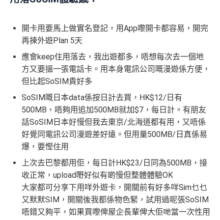
開卡用要馬上做實名登記，用App嚟開卡都容易，開完
再揀外遊Plan 5天
應會keep住用落去，我出遊都多，唔想每次去一個地
方又要搵一張電話卡。用本身電訊公司嘅漫遊係方便，
但比起SoSIM貴好多
SoSIM嘅日本data係按日計去買，HK$12/日有
500MB，唔夠用追加500MB就加$7，每日計。有朋友
話SoSIM日本好慢但我去東京/北海道都有用，又唔係
好覺同電訊公司漫遊差好遠。但用量500MB/日真係易
爆，要慳住用
上次去巴黎都用佢，每日計HK$23/日同為500MB，接
收正常，upload嘢好似有啲慢但整體體驗OK
大家都可分享下用咩外遊卡，開關前有好多咩Sim乜乜
又默默SIM，開關後我都係物色緊，試用過呢張SoSIM
唔錯又夠平，如果買嚟俾屋企長輩俾大佢哋當一次性用