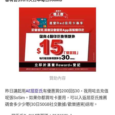
贊助內容
昨日講起用
AE屈臣氏
有優惠買$200回$30，我用咗去充值
呢張SoSim。如果你都買咗卡要用，可以入返屈臣氏推薦
碼會多少少嘢(30日50GB社交數據/歡樂通宵)送咁。