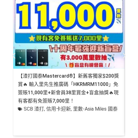
【渣打國泰Mastercard®】新舊客獨家$200獎
AE
賞🔥 輸入里先生推廣碼「HKRMRM11000」免
登記
簽賬11,000里+新會員38里賞金+盲盒抽獎🔥現
萬高
有客都有免簽賬7,000里！
有
SCB 渣打
,
信用卡迎新
,
里數-Asia Miles 國泰
+