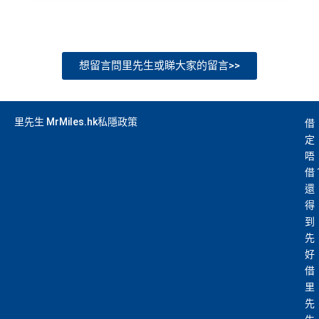
想留言問里先生或睇大家的留言>>
里先生 MrMiles.hk私隱政策
借
定
唔
借
還
得
到
先
好
借
里
先