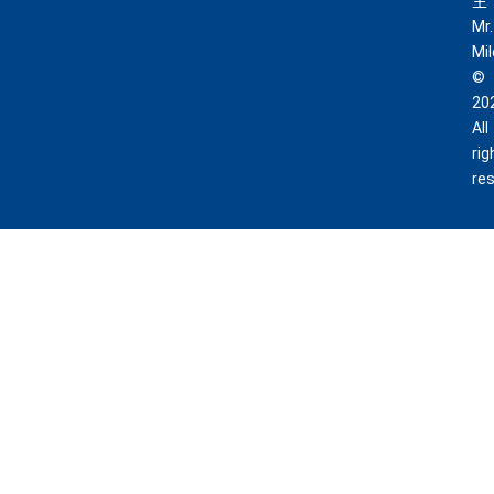
生
Mr.
Mi
©
20
All
rig
re