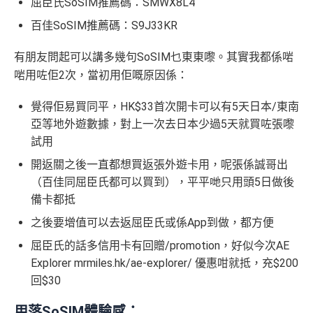
屈臣氏SoSIM推薦碼：SMWX8L4
百佳SoSIM推薦碼：S9J33KR
有朋友問起可以講多幾句SoSIM乜東東嚟。其實我都係啱
啱用咗佢2次，當初用佢嘅原因係：
覺得佢易買同平，HK$33首次開卡可以有5天日本/東南
亞等地外遊數據，對上一次去日本少過5天就買咗張嚟
試用
開返關之後一直都想買返張外遊卡用，呢張係誠哥出
（百佳同屈臣氏都可以買到），平平哋只用頭5日做後
備卡都抵
之後要增值可以去返屈臣氏或係App到做，都方便
屈臣氏的話多信用卡有回贈/promotion，好似今次AE
Explorer mrmiles.hk/ae-explorer/ 優惠咁就抵，充$200
回$30
用落SoSIM體驗感：