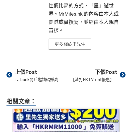
性價比高的方式，「里」遊世
界。MrMiles.hk 的內容由本人或
團隊成員撰寫，並經由本人親自
審核。
更多關於里先生
Prev
Ne
上個Post
下個Post
livi bank開戶邀請碼賺高達HK$1,000！livi bank利息/開戶優惠一覽
【渣打HKTVmall優惠】渣打信用卡於HKTVmall簽賬賺HK$60電子禮券 渣打Smart卡另有5%簽賬回贈、渣打國泰卡$6/里！
相關文章：