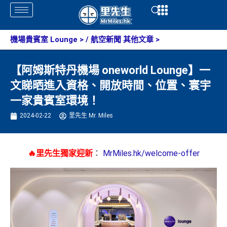
Skip
Open
Open
to
content
機場貴賓室 Lounge
> /
航空新聞 其他文章
>
【阿姆斯特丹機場 oneworld Lounge】一
文睇晒進入資格、開放時間、位置、寰宇
一家貴賓室環境！
2024-02-22
里先生 Mr. Miles
🔥里先生獨家迎新
：
MrMiles.hk/welcome-offer