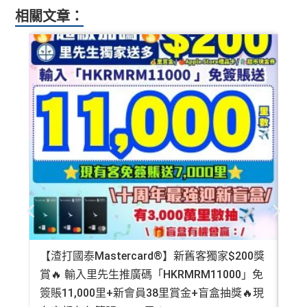
相關文章：
【渣打國泰Mastercard®】新舊客獨家$200獎
AE
賞🔥 輸入里先生推廣碼「HKRMRM11000」免
登記
簽賬11,000里+新會員38里賞金+盲盒抽獎🔥現
萬高