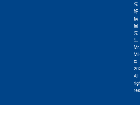
先
好
借
里
先
生
Mr.
Mi
©
20
All
rig
re