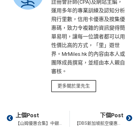
註冊會計師(CPA)及網站主編，
運用多年的專業訓練及認知分析
飛行里數，信用卡優惠及搜集優
惠碼，致力令複雜的資訊變得簡
單易明，讓每一位讀者都可以用
性價比高的方式，「里」遊世
界。MrMiles.hk 的內容由本人或
團隊成員撰寫，並經由本人親自
審核。
更多關於里先生
Prev
Ne
上個Post
下個Post
【山姆優惠合集】中銀、滙豐、銀聯信用卡都推出 Sam’s Club 超市優惠！
【DBS新加坡航空優惠】DBS信用卡於新航訂機票享高達$950「一扣即享」折扣