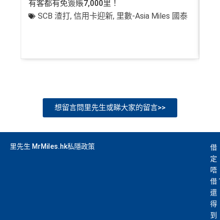
有客都有免簽賬7,000里！
有
SCB 渣打
,
信用卡迎新
,
里數-Asia Miles 國泰
+
想留言問里先生或睇大家的留言>>
里先生 MrMiles.hk私隱政策
借
定
唔
借
還
得
到