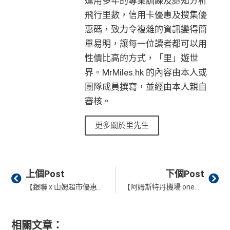
運用多年的專業訓練及認知分析
飛行里數，信用卡優惠及搜集優
惠碼，致力令複雜的資訊變得簡
單易明，讓每一位讀者都可以用
性價比高的方式，「里」遊世
界。MrMiles.hk 的內容由本人或
團隊成員撰寫，並經由本人親自
審核。
更多關於里先生
Prev
Ne
上個Post
下個Post
【銀聯 x 山姆超市優惠】用銀聯卡到深圳山姆超市 Sam’s Club購物，即減RMB 100！
【阿姆斯特丹機場 oneworld Lounge】一文睇晒進入資格、開放時間、位置、寰宇一家貴賓室環境！
相關文章：