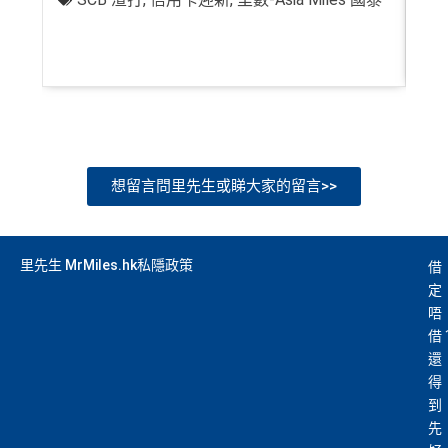
+
想留言問里先生或睇大家的留言>>
里先生 MrMiles.hk私隱政策
借
定
唔
借
還
得
到
先