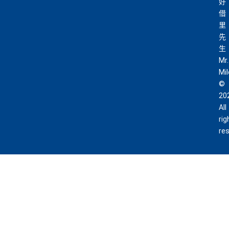
好
借
里
先
生
Mr.
Mi
©
20
All
rig
re