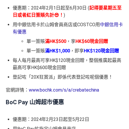
優惠期：2024年2月1日起至6月30日 (
記得要星期五至
日或者紅日簽賬先計😎！
)
用中銀信用卡於山姆會員商店或COSTCO用
中銀信用卡
有優惠
單一簽賬
滿HK$500
，享
HK$60現金回贈
單一簽賬
滿HK$1,000
，即享
HK$120現金回贈
每人每月最高可享HK$120現金回贈，整個推廣起最高
最高可享HK$600現金回贈
登記咗「20X狂賞派」即係代表登記咗呢個優惠！
官網詳情：
www.bochk.com/s/a/crebatechina
BoC Pay 山姆超市優惠
優惠期：2024年2月23日起至5月22日
用BoC Pay於指定山姆會員商店