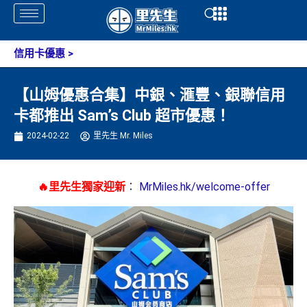
Skip
Open
Open
to
content
信用卡優惠
>
【山姆優惠合集】中銀、滙豐、銀聯信用
卡都推出 Sam’s Club 超市優惠！
2024-02-22
里先生 Mr. Miles
🔥里先生獨家迎新
：
MrMiles.hk/welcome-offer