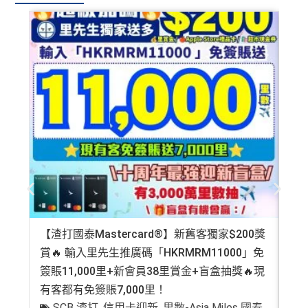
【渣打國泰Mastercard®】新舊客獨家$200獎
AE
賞🔥 輸入里先生推廣碼「HKRMRM11000」免
登記
簽賬11,000里+新會員38里賞金+盲盒抽獎🔥現
萬高
有客都有免簽賬7,000里！
有
SCB 渣打
,
信用卡迎新
,
里數-Asia Miles 國泰