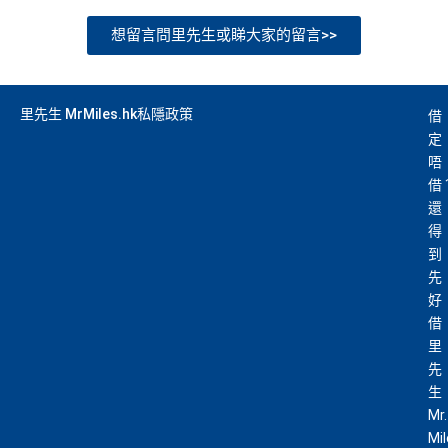
想留言問里先生或睇大家的留言>>
里先生 MrMiles.hk私隱政策
借
定
唔
借
還
得
到
先
好
借
里
先
生
Mr.
Mi