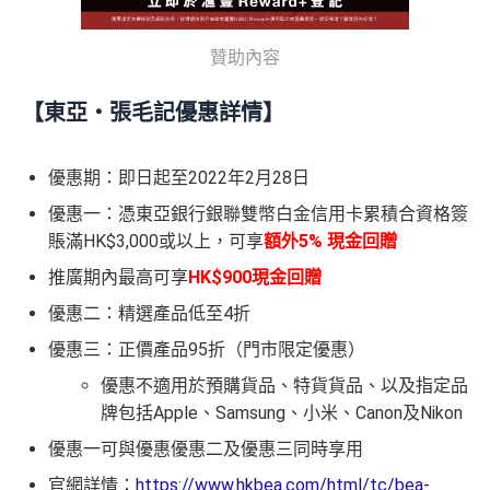
贊助內容
【東亞・張毛記優惠詳情】
優惠期：即日起至2022年2月28日
優惠一：憑東亞銀行銀聯雙幣白金信用卡累積合資格簽
賬滿HK$3,000或以上，可享
額外5% 現金回贈
推廣期內最高可享
HK$900現金回贈
優惠二：精選產品低至4折
優惠三：正價產品95折（門市限定優惠）
優惠不適用於預購貨品、特貨貨品、以及指定品
牌包括Apple、Samsung、小米、Canon及Nikon
優惠一可與優惠優惠二及優惠三同時享用
官網詳情：
https://www.hkbea.com/html/tc/bea-