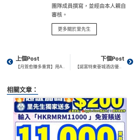
團隊成員撰寫，並經由本人親自
審核。
更多關於里先生
Prev
Ne
上個Post
下個Post
【月簽愈賺多重賞】用AEON信用卡冬天密密食買玩 高達HK$1,200簽賬回贈簽賬現金回贈+HK$600迎新回贈兼享10X積分獎賞
【諾富特東薈城酒店優惠】快閃Staycation！行政尊貴客房+自助早餐+和牛排晚餐！一晚連服務費低至HK$1,360！另設自助午餐+小食連雞尾酒套票！
相關文章：