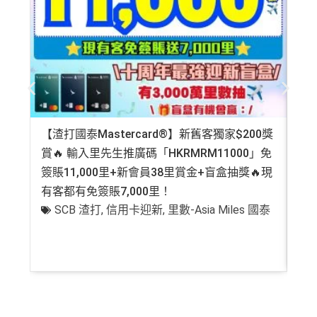
【渣打國泰Mastercard®】新舊客獨家$200獎
AE
賞🔥 輸入里先生推廣碼「HKRMRM11000」免
登記
簽賬11,000里+新會員38里賞金+盲盒抽獎🔥現
萬高
有客都有免簽賬7,000里！
有
SCB 渣打
,
信用卡迎新
,
里數-Asia Miles 國泰
+