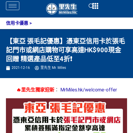
Skip
Open
Open
to
content
信用卡優惠
>
【東亞 張毛記優惠】憑東亞信用卡於張毛
記門市或網店購物可享高達HK$900現金
回贈 精選產品低至4折❗️
2021-12-16
里先生 Mr. Miles
🔥里先生獨家迎新
：
MrMiles.hk/welcome-offer