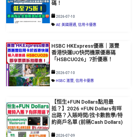
2026-07-10
AE 美國運通
,
信用卡優惠
HSBC HKExpress優惠｜滙豐
香港快運UO快閃機票優惠碼
「HSBCUO26」7折優惠！
2026-07-10
HSBC 滙豐
,
信用卡優惠
【恒生+FUN Dollars點用最
抵？】2026 +FUN Dollars有咩
出路？入賬時間/找卡數教學/特
約商戶名單 (前稱Cash Dollars)
2026-07-09
信用卡優惠
,
HangSeng 恒生