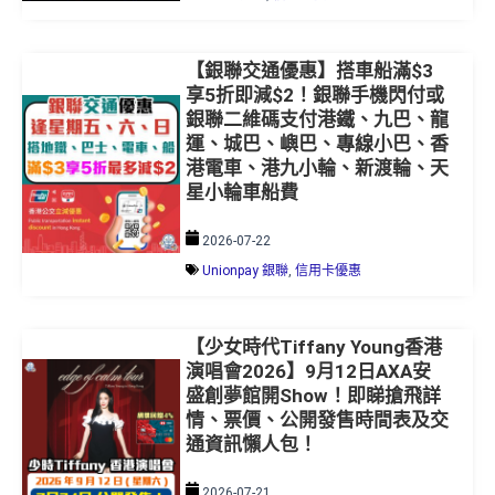
【銀聯交通優惠】搭車船滿$3
享5折即減$2！銀聯手機閃付或
銀聯二維碼支付港鐵、九巴、龍
運、城巴、嶼巴、專線小巴、香
港電車、港九小輪、新渡輪、天
星小輪車船費
2026-07-22
Unionpay 銀聯
,
信用卡優惠
【少女時代Tiffany Young香港
演唱會2026】9月12日AXA安
盛創夢館開Show！即睇搶飛詳
情、票價、公開發售時間表及交
通資訊懶人包！
2026-07-21