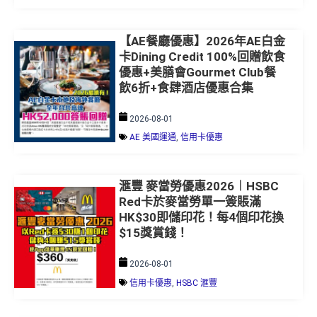
【AE餐廳優惠】2026年AE白金
卡Dining Credit 100%回贈飲食
優惠+美膳會Gourmet Club餐
飲6折+食肆酒店優惠合集
2026-08-01
AE 美國運通
,
信用卡優惠
滙豐 麥當勞優惠2026︱HSBC
Red卡於麥當勞單一簽賬滿
HK$30即儲印花！每4個印花換
$15獎賞錢！
2026-08-01
信用卡優惠
,
HSBC 滙豐
JO MALONE 優惠碼/折扣碼8月