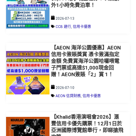
2026-07-13
CCB 建行
,
信用卡優惠
【AEON 海洋公園優惠】AEON
信用卡簽賬獎賞 憑卡簽滿指定
金額 免費賞海洋公園哈囉喂電
子門票或高達$1,000現金回
贈！AEON簽賬「2」賞 1！
2026-07-10
AEON 信貸財務
,
信用卡優惠
【Khalid香港演唱會2026】滙
豐信用卡優先購票！12月1日於
亞洲國際博覽館舉行，即睇搶飛
攻略