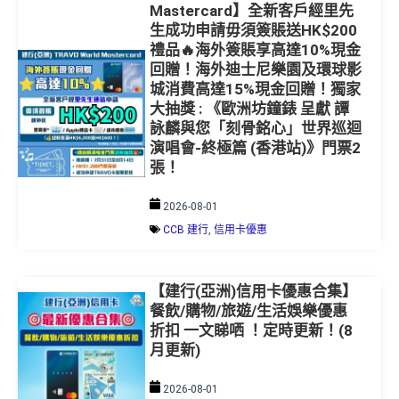
生成功申請毋須簽賬送HK$200
禮品🔥海外簽賬享高達10%現金
回贈！海外迪士尼樂園及環球影
城消費高達15%現金回贈！獨家
大抽獎 : 《歐洲坊鐘錶 呈獻 譚
詠麟與您「刻骨銘心」世界巡迴
演唱會-終極篇 (香港站)》門票2
張！
2026-08-01
CCB 建行
,
信用卡優惠
【建行(亞洲)信用卡優惠合集】
餐飲/購物/旅遊/生活娛樂優惠
折扣 一文睇哂 ！定時更新！(8
月更新)
2026-08-01
信用卡優惠
,
CCB 建行