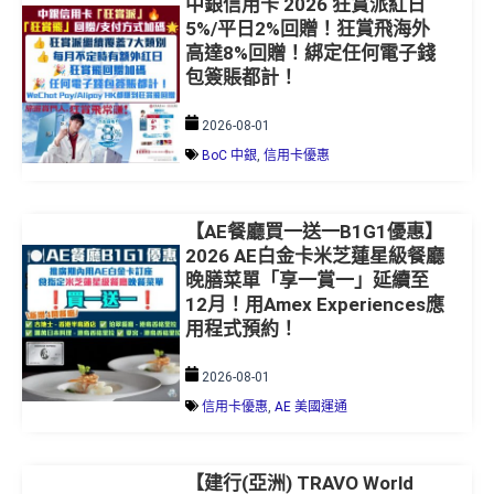
5%/平日2%回贈！狂賞飛海外
高達8%回贈！綁定任何電子錢
包簽賬都計！
2026-08-01
BoC 中銀
,
信用卡優惠
【AE餐廳買一送一B1G1優惠】
2026 AE白金卡米芝蓮星級餐廳
晚膳菜單「享一賞一」延續至
12月！用Amex Experiences應
用程式預約！
2026-08-01
信用卡優惠
,
AE 美國運通
【建行(亞洲) TRAVO World
Mastercard】全新客戶經里先