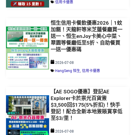
恒生信用卡餐飲優惠2026｜1蚊
加餸！天龍軒等米芝蓮餐廳買一
送一、恒生enJoy卡美心中菜、
翠園等餐廳低至5折、自助餐買
一送一優惠碼
2026-07-08
HangSeng 恒生
,
信用卡優惠
【AE SOGO優惠】登記AE
Explorer卡於祟光百貨簽
$3,500回$175(5%折扣)！快手
登記！配合全新本地簽賬賞享低
至$3/里！
2026-07-08
信用卡優惠
,
AE 美國運通