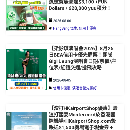
Dollars / 620,000 yuu積分！
2026-08-06
HangSeng 恒生
,
信用卡優惠
【梁詠琪演唱會2026】8月25
日BEA信用卡優先購票！即睇
Gigi Leung演唱會日期/票價/座
位表/紅館交通/搶飛攻略
2026-08-05
信用卡優惠
,
演唱會優先預訂
【渣打HKairportShop優惠】憑
渣打國泰Mastercard於香港國
際機場/HKairportShop.com簽
賬送$1,500機場電子現金券 +
國泰80周年限定店9折！