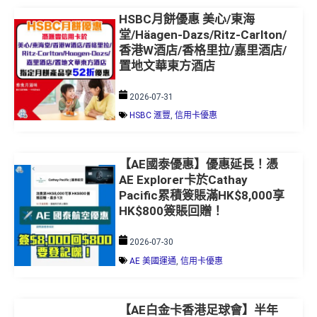
HSBC月餅優惠 美心/東海
堂/Häagen-Dazs/Ritz-Carlton/
香港W酒店/香格里拉/嘉里酒店/
置地文華東方酒店
2026-07-31
HSBC 滙豐
,
信用卡優惠
【AE國泰優惠】優惠延長！憑
AE Explorer卡於Cathay
Pacific累積簽賬滿HK$8,000享
HK$800簽賬回贈！
2026-07-30
AE 美國運通
,
信用卡優惠
【AE白金卡香港足球會】半年
內簽滿$5萬免費入HKFC私人會