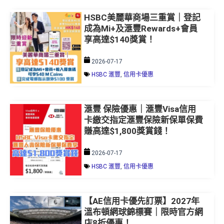
HSBC美麗華商場三重賞｜登記
成為Mi+及滙豐Rewards+會員
享高達$140獎賞！
2026-07-17
HSBC 滙豐
,
信用卡優惠
滙豐 保險優惠｜滙豐Visa信用
卡繳交指定滙豐保險新保單保費
賺高達$1,800獎賞錢！
2026-07-17
HSBC 滙豐
,
信用卡優惠
【AE信用卡優先訂票】2027年
溫布頓網球錦標賽｜限時官方網
店8折優惠！