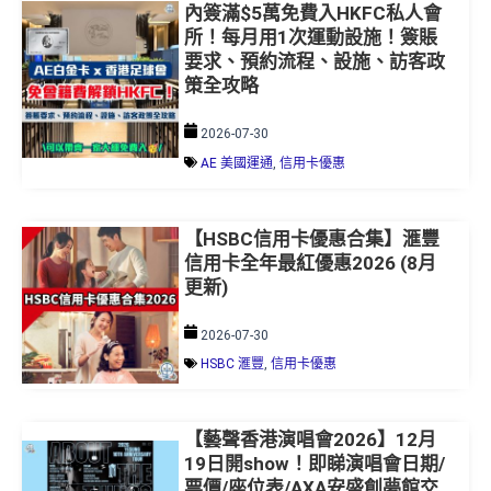
所！每月用1次運動設施！簽賬
要求、預約流程、設施、訪客政
策全攻略
2026-07-30
AE 美國運通
,
信用卡優惠
【HSBC信用卡優惠合集】滙豐
信用卡全年最紅優惠2026 (8月
更新)
2026-07-30
HSBC 滙豐
,
信用卡優惠
【藝聲香港演唱會2026】12月
19日開show！即睇演唱會日期/
票價/座位表/AXA安盛創夢館交
通/搶飛攻略