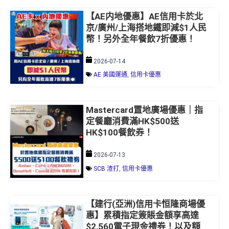
【AE内地優惠】AE信用卡於北
京/廣州/上海搭地鐵即減$1人民
幣！另外全年餐飲7折優惠！
2026-07-14
AE 美國運通
,
信用卡優惠
Mastercard置地廣場優惠｜指
定餐廳消費滿HK$500送
HK$100餐飲券！
2026-07-13
SCB 渣打
,
信用卡優惠
【建行(亞洲)信用卡恒隆商場優
惠】累積指定簽賬金額享高達
$2,560電子現金禮券！以及額
外1小時免費泊車！