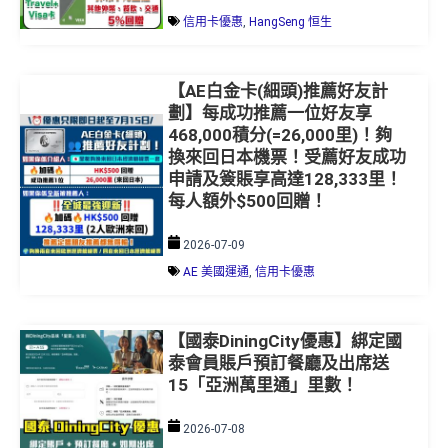
【AE白金卡(細頭)推薦好友計
劃】每成功推薦一位好友享
468,000積分(=26,000里)！夠
換來回日本機票！受薦好友成功
申請及簽賬享高達128,333里！
每人額外$500回贈！
2026-07-09
AE 美國運通
,
信用卡優惠
【國泰DiningCity優惠】綁定國
泰會員賬戶預訂餐廳及出席送
15「亞洲萬里通」里數！
2026-07-08
信用卡優惠