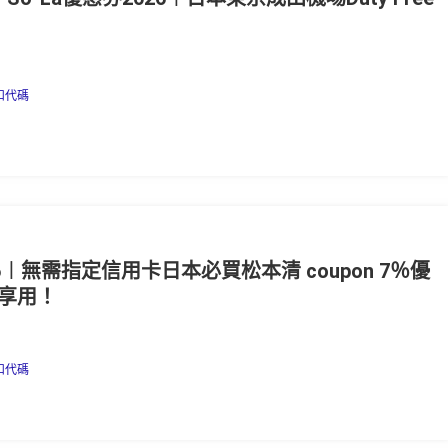
！
扣代碼
6︱無需指定信用卡日本必買松本清 coupon 7％優
e享用！
扣代碼