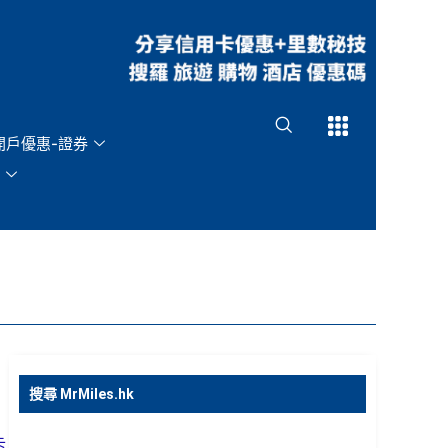
Open
Open
開戶優惠-證券
搜尋 MrMiles.hk
卡