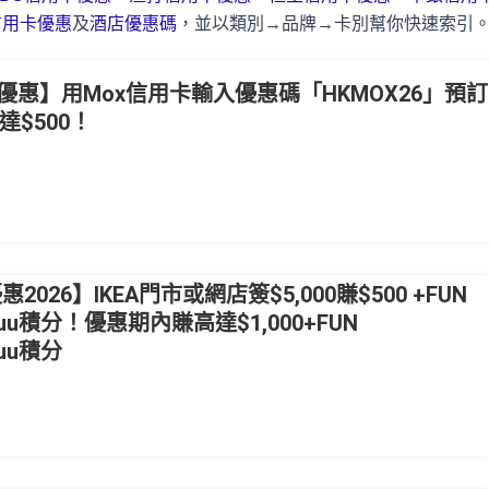
信用卡優惠
及
酒店優惠碼
，並以類別→品牌→卡別幫你快速索引
優惠】用Mox信用卡輸入優惠碼「HKMOX26」預訂
高達$500！
026】IKEA門市或網店簽$5,000賺$500 +FUN
000 yuu積分！優惠期內賺高達$1,000+FUN
 yuu積分
惠