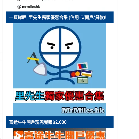
一頁睇晒! 里先生獨家優惠合集 (信用卡/開戶/貸款)!
g
富途牛牛開戶現兜兜賺$2,000
限