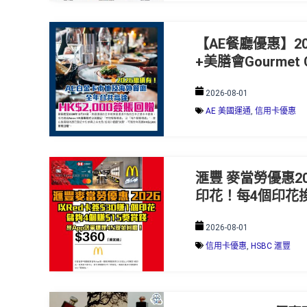
【AE餐廳優惠】202
+美膳會Gourme
2026-08-01
AE 美國運通
,
信用卡優惠
滙豐 麥當勞優惠20
印花！每4個印花換
2026-08-01
信用卡優惠
,
HSBC 滙豐