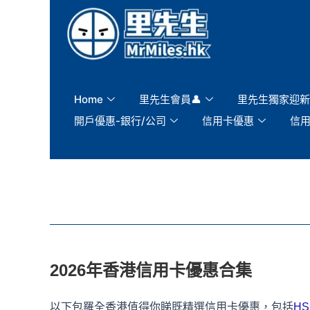
Skip
to
content
Home
里先生會員👤
里先生獨家迎新
開戶優惠-銀行/公司
信用卡優惠
信
2026年香港信用卡優惠合集
以下包羅全香港值得你睇既精選信用卡優惠，包括
H