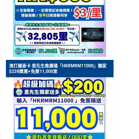
O
渣打國泰卡 里先生推廣碼「HKRMRM11000」獨家
$238獎賞+免簽11,000里