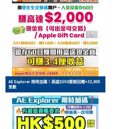
AE Explorer 限時加碼！高達$550簽賬回贈+32,805
里數