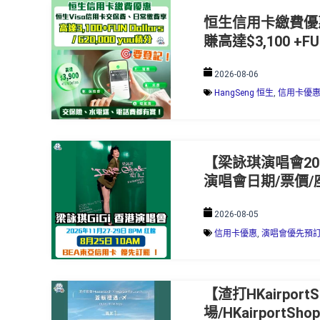
恒生信用卡繳費優惠
賺高達$3,100 +FUN
2026-08-06
HangSeng 恒生
,
信用卡優
【梁詠琪演唱會202
演唱會日期/票價/
2026-08-05
信用卡優惠
,
演唱會優先預
【渣打HKairpor
場/HKairport