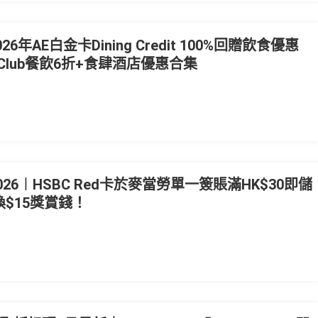
6年AE白金卡Dining Credit 100%回贈飲食優惠
t Club餐飲6折+食肆酒店優惠合集
26︱HSBC Red卡於麥當勞單一簽賬滿HK$30即儲
$15獎賞錢！