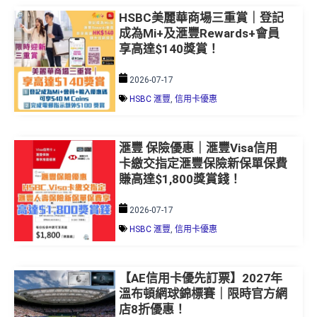
HSBC美麗華商場三重賞｜登記
成為Mi+及滙豐Rewards+會員
享高達$140獎賞！
2026-07-17
HSBC 滙豐
,
信用卡優惠
滙豐 保險優惠｜滙豐Visa信用
卡繳交指定滙豐保險新保單保費
賺高達$1,800獎賞錢！
2026-07-17
HSBC 滙豐
,
信用卡優惠
【AE信用卡優先訂票】2027年
溫布頓網球錦標賽｜限時官方網
店8折優惠！