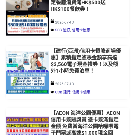
定餐廳消費滿HK$500送
HK$100餐飲券！
2026-07-13
SCB 渣打
,
信用卡優惠
【建行(亞洲)信用卡恒隆商場優
惠】累積指定簽賬金額享高達
$2,560電子現金禮券！以及額
外1小時免費泊車！
2026-07-13
CCB 建行
,
信用卡優惠
【AEON 海洋公園優惠】AEON
信用卡簽賬獎賞 憑卡簽滿指定
金額 免費賞海洋公園哈囉喂電
子門票或高達$1,000現金回