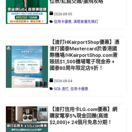
位表/紅館交通/搶飛攻略
2026-08-05
信用卡優惠
,
演唱會優先預訂
【渣打HKairportShop優惠】憑
渣打國泰Mastercard於香港國
際機場/HKairportShop.com簽
賬送$1,500機場電子現金券 +
國泰80周年限定店9折！
2026-08-04
SCB 渣打
,
信用卡優惠
【渣打信用卡LG.com優惠】網
購家電享5%現金回贈(高達
$2,000)+ 24個月免息分期！