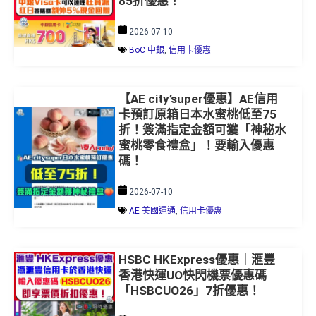
85折優惠！
2026-07-10
BoC 中銀
,
信用卡優惠
【AE city’super優惠】AE信用
卡預訂原箱日本水蜜桃低至75
折！簽滿指定金額可獲「神秘水
蜜桃零食禮盒」！要輸入優惠
碼！
2026-07-10
AE 美國運通
,
信用卡優惠
HSBC HKExpress優惠｜滙豐
香港快運UO快閃機票優惠碼
「HSBCUO26」7折優惠！