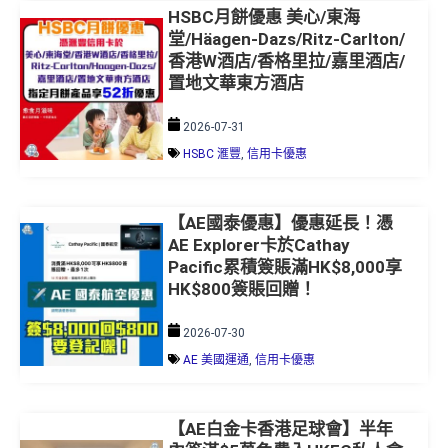
HSBC月餅優惠 美心/東海
堂/Häagen-Dazs/Ritz-Carlton/
香港W酒店/香格里拉/嘉里酒店/
置地文華東方酒店
2026-07-31
HSBC 滙豐
,
信用卡優惠
【AE國泰優惠】優惠延長！憑
AE Explorer卡於Cathay
Pacific累積簽賬滿HK$8,000享
HK$800簽賬回贈！
2026-07-30
AE 美國運通
,
信用卡優惠
【AE白金卡香港足球會】半年