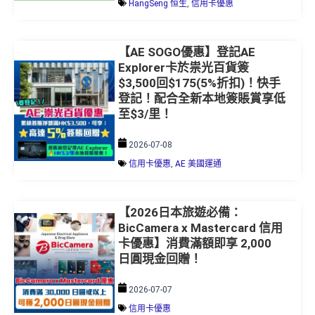
HangSeng 恒生
,
信用卡優惠
【AE SOGO優惠】登記AE
Explorer卡於祟光百貨簽
$3,500回$175(5%折扣)！快手
登記！配合全新本地簽賬賞享低
至$3/里！
2026-07-08
信用卡優惠
,
AE 美國運通
【2026日本旅遊必備：
BicCamera x Mastercard 信用
卡優惠】消費滿額即享 2,000
日圓現金回贈！
2026-07-07
信用卡優惠