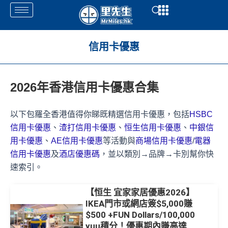
Skip
Open
Open
to
content
信用卡優惠
2026年香港信用卡優惠合集
以下包羅全香港值得你睇既精選信用卡優惠，包括
HSBC
信用卡優惠
、
渣打信用卡優惠
、
恒生信用卡優惠
、
中銀信
用卡優惠
、
AE信用卡優惠
等活動與
商場信用卡優惠
/
電器
信用卡優惠
及
酒店優惠碼
，並以類別→品牌→卡別幫你快
速索引。
【恒生 宜家家居優惠2026】
IKEA門市或網店簽$5,000賺
$500 +FUN Dollars/100,000
yuu積分！優惠期內賺高達