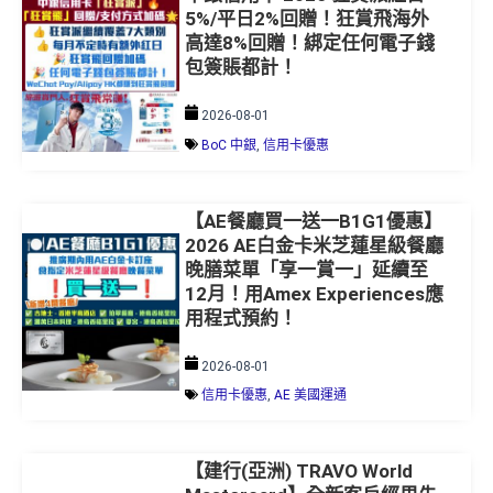
5%/平日2%回贈！狂賞飛海外
高達8%回贈！綁定任何電子錢
包簽賬都計！
2026-08-01
BoC 中銀
,
信用卡優惠
【AE餐廳買一送一B1G1優惠】
2026 AE白金卡米芝蓮星級餐廳
晚膳菜單「享一賞一」延續至
12月！用Amex Experiences應
用程式預約！
2026-08-01
信用卡優惠
,
AE 美國運通
【建行(亞洲) TRAVO World