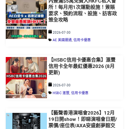
內簽滿$5萬免費入HKFC私人會
所！每月用1次運動設施！簽賬
要求、預約流程、設施、訪客政
策全攻略
2026-07-30
AE 美國運通
,
信用卡優惠
【HSBC信用卡優惠合集】滙豐
信用卡全年最紅優惠2026 (8月
更新)
2026-07-30
HSBC 滙豐
,
信用卡優惠
【藝聲香港演唱會2026】12月
19日開show！即睇演唱會日期/
票價/座位表/AXA安盛創夢館交