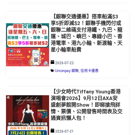
【銀聯交通優惠】搭車船滿$3
享5折即減$2！銀聯手機閃付或
銀聯二維碼支付港鐵、九巴、龍
運、城巴、嶼巴、專線小巴、香
港電車、港九小輪、新渡輪、天
星小輪車船費
2026-07-22
Unionpay 銀聯
,
信用卡優惠
【少女時代Tiffany Young香港
演唱會2026】9月12日AXA安
盛創夢館開Show！即睇搶飛詳
情、票價、公開發售時間表及交
通資訊懶人包！
2026-07-21