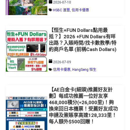
2026-07-10
HSBC 滙豐
,
信用卡優惠
【恒生+FUN Dollars點用最
抵？】2026 +FUN Dollars有咩
出路？入賬時間/找卡數教學/特
約商戶名單 (前稱Cash Dollars)
2026-07-09
信用卡優惠
,
HangSeng 恒生
【AE白金卡(細頭)推薦好友計
劃】每成功推薦一位好友享
468,000積分(=26,000里)！夠
換來回日本機票！受薦好友成功
申請及簽賬享高達128,333里！
每人額外$500回贈！