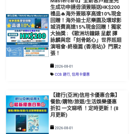
Mastercard】全新客戶經里先
生成功申請毋須簽賬送HK$200
禮品🔥海外簽賬享高達10%現金
回贈！海外迪士尼樂園及環球影
城消費高達15%現金回贈！獨家
大抽獎 : 《歐洲坊鐘錶 呈獻 譚
詠麟與您「刻骨銘心」世界巡迴
演唱會-終極篇 (香港站)》門票2
張！
2026-08-01
CCB 建行
,
信用卡優惠
【建行(亞洲)信用卡優惠合集】
餐飲/購物/旅遊/生活娛樂優惠
折扣 一文睇哂 ！定時更新！(8
月更新)
2026-08-01