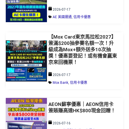
2026-07-17
AE 美國運通
,
信用卡優惠
【Mox Card東京馬拉松2027】
簽滿$200抽參賽名額一次！升
級成為Mox+額外送多10次抽
獎！優惠要登記！或有機會贏東
京來回機票！
2026-07-17
Mox Bank
,
信用卡優惠
AEON蘇寧優惠｜AEON信用卡
簽賬賺高達HK$800現金回贈！
2026-07-16