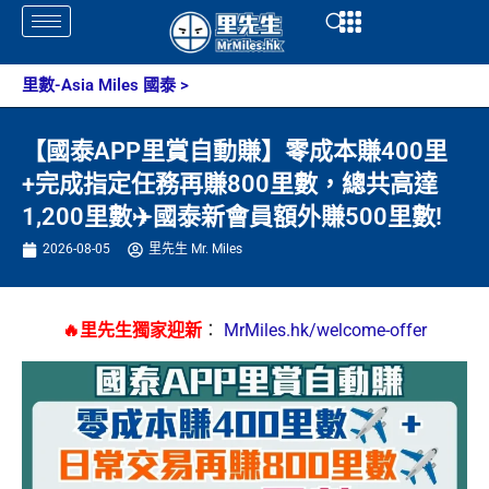
Skip
Open
Open
to
content
里數-Asia Miles 國泰
>
【國泰APP里賞自動賺】零成本賺400里
+完成指定任務再賺800里數，總共高達
1,200里數✈️國泰新會員額外賺500里數!
2026-08-05
里先生 Mr. Miles
🔥里先生獨家迎新
：
MrMiles.hk/welcome-offer