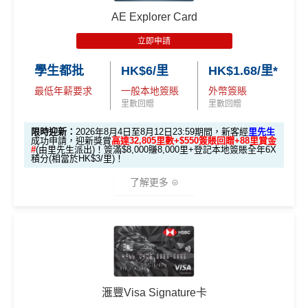
30,000里數
🧳 國泰 x Samsonite 20吋限量版行李箱；
$5
✅免簽賬迎新：
開卡
加碼
送7,000里數！
首3個月內
用基本卡或附屬卡為手機八達通包括
批卡限期：2026年10月31日
AE Explorer Card
不論新舊客，成功申請及交首年年費
(相等於360,0
0
🍽️ LUBUDS 3個月會籍及價值HK$1,000現金券；
iPhone、Apple Watch或Android手機，單次增
✅申請完填
MrMiles.hk/cathay-card-form
賺多
HK$20
00積分)
立即申請:
MrMiles.hk/citi-pm-apply
簽
立即申請
💰 不同里數獎賞，
保證最少帶走2,000里
！
值淨HK$600
0獎賞+新會員38
里賞金
@
❗️【由里先生派出】
賬
申請完填Form賺多88里賞金*:
MrMiles.hk/citi-pm
30,000里數
學生都批
HK$6/里
HK$1.68/里*
回
「盲盒」推廣期：2026年7月31日至9月20日 抽獎詳情：
申請時有 Citigold / Citigold Private Cl
C. 《超級10周年限定版》盲盒：
-form
(相等於360,0
贈
www.sc.com/hk/cxluckydrawr3
條款細則：
https://av.sc.c
最低年薪要求
一般本地簽賬
外幣簽賬
ient 戶口
Citi新客發卡後首2個月內累積認可簽賬滿HK$5,000或
00積分)
🎁不論全新信用卡客戶*定現有信用卡客戶**推廣期內成功
里數回贈
里數回贈
om/hk/content/docs/hk-cc-cx-luckydraw-r3-tnc.pdf
以上（每月最少簽一次）可獲取
HK$1,600現金回贈
申請渣打國泰Mastercard後，即可自動參加盲盒抽獎，並
申請連結：
MrMiles.hk/cathay-card-appl
76
限時迎新：
2026年8月4日至8月12日23:59期間，新客經
里先生
發卡後首2個月內累積認可簽賬滿HK
學生信用卡
：
首3個月內累積認可簽賬滿HK$1,000或
於10月11日或之前獲批卡更保證100%有獎！盲盒獎賞超
萬
y
成功申請，迎新獎賞
高達32,805里數+$550簽賬回贈+88里賞金
HK$1,600現
#
(由里先生派出)！簽滿$8,000賺8,000里+登記本地簽賬全年6X
$5,000或以上（每月須包含最少1次
以上，賺
HK$300現金回贈
豐富，有過萬份獎品、 合共3,000萬里數等你抽：
積
首6個月內
累積簽賬滿HK$6萬有
32萬積分
於
第
金回贈
積分(相當於HK$3/里)！
認可簽賬）
(全新信用卡客戶*經
里先生
指定連結申請+
輸入推廣碼「H
分
15至17個月
期間，進行一次任何金額的合資格
*38新會員+成功批卡派出50額外里賞金。每1里賞金 ≈ HK
了解更多
✈️ 1,000,000里數大獎 (夠換4張歐洲商務艙 及 4張日本
KRMRM11000」
免簽賬送多HK$200獎賞+里先生派出38
簽
簽賬再有額外
32萬積分
本地簽賬2X積分，簽賬
$1，可兌換FPS轉數快回贈！詳情
MrMiles.hk/mmcredit
商務艙來回機票^^)；
新會員里賞金@+11,000里數
❗️
舊客免簽賬加碼送7,000里❗️
賬
HK$60,000再有額外
12萬積分
申請連結
：
MrMil
Citi Prestige Card 迎新得分及同時所得基本積
Citi PremierMiles信用卡迎新條件及
冷河
如果用
iPhone/Mac的話會有Adblock
，請你改返啲Settin
分
迎
es.hk/ae-charge-apply/
🍎 超過HK$200萬Apple Gift Card (面值 HK$10,000/ H
🎁迎新禮遇
期
g再申請：
MrMiles.hk/adblock/
)
新
K$5,000/ HK$2,000)；
如果唔怕麻煩其實應該開咗個 Citigold / Citigold Private
🧳 國泰 x Samsonite 20吋限量版行李箱；
獎賞於完成簽賬條件後5個曆月內自動存入至認可信用
申請完填Form賺多HK$200獎賞+新會員38
Client 戶口先申請Citi Prestige，比冇戶口嘅人
賺多一
卡戶口
里賞金@：
MrMiles.hk/cathay-card-for
🍽️ LUBUDS 3個月會籍及價值HK$1,000現金券；
倍迎新
：
30,000
里數
(相等於360,000
積分
) > 60,000
里
條件 (於首3個月內
88
滙豐Visa Signature卡
迎新項目
回贈 / 獎賞
m
Citi新客 ＝ 過去12個月內沒有取消或持有過任何Citiba
數
(相等於720,000
積分
)
💰 不同里數獎賞，
保證最少帶走2,000里
！
做)
里
申請完填Form
MrMiles.hk/ap-form
賺多88里賞