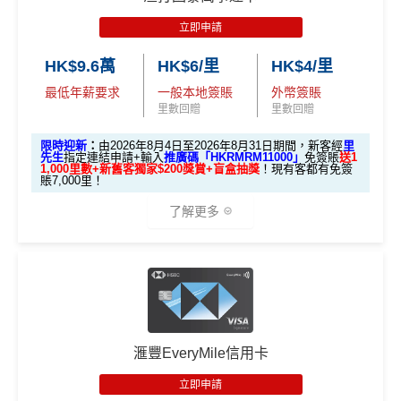
全新信用卡客戶經里先生申請中銀Cheers Card，並於
立即申請
批卡後1個月內簽賬滿HK$100，
額外送$500⾥先⽣
獎賞 (⾥賞⾦ / Apple Store禮品卡/ 超市現⾦券)
！
HK$9.6萬
HK$6/里
HK$4/里
立即申請！
→
MrMiles.hk/boc-cheers-apply
最低年薪要求
一般本地簽賬
外幣簽賬
里數回贈
里數回贈
📝迎新表格：
MrMiles.hk/boc-cheers-form/
申請後記得盡快填form先有額外獎賞㗎！
限時迎新
：
由2026年8月4日至2026年8月31日期間，新客經
里
先生
指定連結申請+輸入
推廣碼「HKRMRM11000」
免簽賬
送1
1,000里數+新舊客獨家$200獎賞+盲盒抽獎
！現有客都有免簽
賬7,000里！
基本迎新：
了解更多
推廣期：即日起至2026年12月31日
新客戶於發卡月及其後
首兩個曆月內
累積簽賬滿指定
金額，可享以下迎新獎賞：
🎁迎新禮遇
A. 渣打信用卡
全新
客戶迎新
累
積
「中銀理
滙豐EveryMile信用卡
總獎賞
優惠期：2026年8月4日至2026年8月31日
合資格信
簽
基本迎
財」客戶
(最高可
立即申請
用卡
賬
新獎賞
額外獎賞
✅經里先生指定連結+輸入里先生推廣碼「HKRMRM1
享)