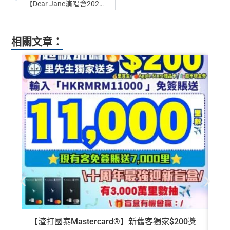
【Dear Jane演唱會2026】澳門場8月7日10AM優先發售！即睇演唱會日期/票價/座位表/銀河綜藝館交通/搶飛攻略
AE Explorer Card
優點
es.hk/mmcredit
（主卡及附屬卡）
Mira Dining 旗下指定餐廳國金軒 (if
c)、 翠亨邨，
晚膳堂食自選主餐牌食品及飲品7折
，及
查看更多信用卡詳情及分析...
首年免年費而且
AE Explorer一年有8次機場貴賓室
免費
自選主餐牌食品外賣自取低至75折
相關文章：
用（2026年起有條件）
（主卡及附屬卡）
星期五係百老匯、PALACE或AMC
最新已經加埋
Intervals
(小食飲品套餐) 可以去R
睇戲買一送一
oots98 或 Lee Fa Yuen Express到攞份餐
全年盡享 city’super、LOG-ON 及 cookedDeli
97折
優
留意AE Explorer可以用既Lounge唔係
AE Centu
惠
rion Lounge
而係環亞機場貴賓室
積分無限期
每年簽賬達HK$150,000，可獲豁免下年度HK
每曆年首$120,000簽賬$6=1里
$2,200之基本卡會籍年費，亦可繼續使用首2張
附屬卡而無須繳付年費
❎
缺點
AE
積分無限期
，AE積分可兌換至10間航空公司夥伴之
飛行里數（
行政費亦將全免
）：Asia Miles, Avios、E
年費要$2,200，即使有
AE白金卡
都不能免年費
mirates、Finnair及KrisFlyer等里數計劃都有份：18,00
海外簽賬手續費小貴，有2%收費(其他卡做緊1至1.9
0運通積分= 1,000里→
AE積分兌換里數
5%)
全年積分獎賞
：靈活運用美國運通積分兌換現金券／P
【渣打國泰Mastercard®】新舊客獨家$200獎
AE
轉換成飛行里數手續費每次$400
ay with Points / 憑分繳費、Travel with Points憑分預訂