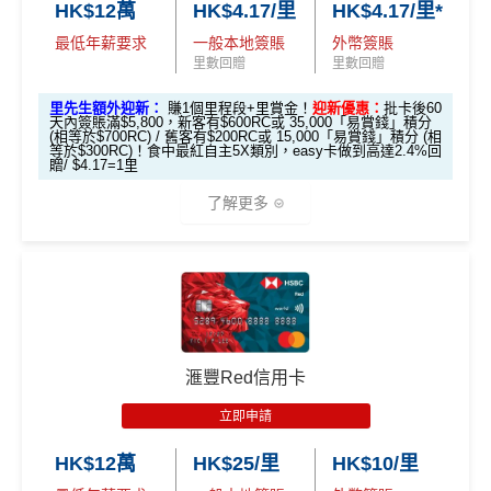
✅
優點
(但無積分)
里先生加碼：
申請完填Form
MrMiles.hk/hsbc-vs-form
HK$12萬
HK$4.17/里
HK$4.17/里*
❎
缺點
🎯 第二階段：本地迎新簽賬獎賞 (累積簽滿 HK$8,00
免費旅遊保險，另外仲有購物保障及網絡購物綜合保
賺1個里程段+
里賞金
❗️（由里先生派出🎯38新會員額外
可以玩到Avios！
0 本地簽賬)
HK$9,500年費已經包晒
AE Explorer
年費
最低年薪要求
一般本地簽賬
外幣簽賬
里賞金#）
里數回贈
里數回贈
首年免年費
港元支付海外商戶(如Expedia)無1%
CBF手續費
但都
Avios有
Household account
可以全家一齊儲共用里數
網上ebanking繳費無積分
可以無限次入全球
AE Lounge
(The Centurion Lounge)
無積分
【🔥限時
簽賬都可以儲會籍！合資格簽賬滿HK$500,000可賺高
及
免費帶多1個同伴入
，除香港機場外其他The Centuri
#每1里賞金 ≈ HK$1，可兌換FPS轉數快回贈！詳情
MrMil
里先生額外迎新：
賺1個里程段+里賞金！
迎新優惠：
批卡後60
可以玩到酒店積分計劃！
加碼🔥】
天內簽賬滿$5,800，新客有$600RC或 35,000「易賞錢」積分
達100馬可孛羅會會籍積分 (以簽賬賺取，以前只能夠
可以玩到酒店積分計劃！
on Lounges位於美國
es.hk/mmcredit
查看更多信用卡詳情及分析...
(相等於$700RC) / 舊客有$200RC或 15,000「易賞錢」積分 (相
Citibank積分
無限期
HK$500 簽
首次簽賬
完成任何金額之首次
等於$300RC)！食中最紅自主5X類別，easy卡做到高達2.4%回
用飛行嚟賺取)
Citibank積分
無限期
全年全家旅遊保險！
贈/ $4.17=1里
簽賬
賬回贈
(8月4日至
訂酒店有得用Citi獨家code：
Expedia 酒店折扣代碼
//
A
食肆、酒店及海外簽賬HK$4 = 1里！勁抵無上限賺里
兌換里數酒店積分免手續費
免費申請2張附屬卡
8月12日期
了解更多
滙豐Visa Sign
goda 酒店折扣代碼
數食飯卡！(2024年6月8日起)
全新信用卡客
現有信用卡客
• 香港瑰麗酒店住宿，餐飲及生日餐飲禮遇
間)
ature卡迎新優
送1張無限次入全球airport VIP lounge既Priority Pass
戶
戶
國泰、香港快運合資格簽賬HK$3＝1里
❎
缺點
• Citi Prestige禮賓部，幫你搞掂餐廳、酒店預訂
惠
俾你，最新Policy仲打以拎嚟帶多1個guest入
*基本「獎賞錢」0.4%+「
最紅自主獎賞
」賞家居 2% **基
• 獨家本地米芝蓮官方美饌禮遇，享高達八折餐飲優惠
96,000 AE
換里數免手續費
累積本地簽賬滿 HK
Amex Platinum Travel Service -
Fine Hotels & Resorts
本「獎賞錢」0.4%+「
最紅自主獎賞
」賞家居 2% + 易賞
• 世界各地指定的高爾夫球場免果嶺費
本地迎新
積分
滙豐Visa Sign
無特別優惠時正常本地簽賬得HK$8 = 1 Avios/Asia Mil
每月簽賬積分自動兌換去AM戶口，免除
信用卡積分換
$8,000（須以港幣結
(FHR)
識玩又夠運嘅住品牌酒店平過官網不但止仲有
$800「獎賞
$200 「獎賞
錢2.4% = 4.8% 或 $2.08/里
獎賞
(相當於 5,333
ature卡基本迎
es
里數
啱晒唔想煩嘅里友
算）
得upgrade套房，免費早餐，Late check out等等benefit
❎
缺點
錢」
錢」
🎁
迎新禮遇
里數)
新*
s
DCC無積分
滙豐Red信用卡
一樣食到渣打信用卡優惠及Mastercard優惠
滙豐easy信用卡迎新
可以轉積分為多個飛行里數或酒店積分計劃，包括Asi
本地簽賬
48,000 AE
年薪要求高，要HK$600,000
立即申請
「現金套現」
❎
缺點
a Miles/ Avios/ KrisFlyer/
Marriott Bonvoy
/
Hilton Hono
6X 積分
上述 HK$8,000 本地
積分
滙豐Easy信用卡申請網址
：
MrMiles.hk/hsbc-visa-applica
分期計劃優惠
年費無得走HK$3,800，不過有里數收返，都夠去一轉
$200 「獎賞
rs Points
等等
HK$12萬
HK$25/里
HK$10/里
簽賬*6X 積分
(第一階段已
(相當於 2,667
免責聲明：里先生努力保持信息準確。
若
任何信息與你到
tion
（≥HK$20,00
不適用
東京或首爾
錢」
網上ebanking繳費無積分
里數)