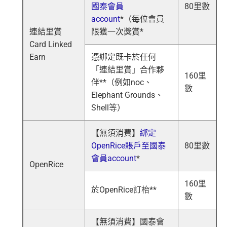
國泰會員
80里數
account
*（每位會員
連結里賞
限獲一次獎賞*
Card Linked
Earn
憑綁定既卡於任何
「連結里賞」合作夥
160里
伴**（例如noc、
數
Elephant Grounds、
Shell等）
【
無須消費
】
綁定
OpenRice賬戶至國泰
80里數
會員account
*
OpenRice
160里
於OpenRice訂枱**
數
【
無須消費
】國泰會