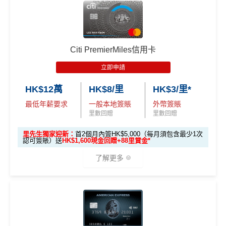
🎁
迎新禮遇
本卡會員**
：迎新高達
76萬AE
積分
(可換42,222里)+88里
渣打信用卡現有客戶**一定要
經里先生指定連結+輸入
簽HK$5,000：賺高達10,000里數(HK$0.5=1里)
l 等) 簽賬，無條件享
3% 現金回贈
。
賞金#(由里先生派出)
迎新資格：現時持有或於申請日期
里先生推廣碼「HKRMRM11000」
申請渣打國泰Mast
簽HK$40,000：賺高達40,000里數(HK$1=1里)
外幣神卡免1.95%手續費
：只要揀儲「亞洲萬里通」里
高達60,000迎新里數
起計過去 12 個月內
曾持有或取消
任何由美國運通香港批
ercard：
MrMiles.hk/cathay-card-apply
數，所有
外幣手續費及CBF
都免！
簽HK$110,000：
賺高達120,000里數
(HK$0.91=
核的信用卡或簽賬卡（不包括美國運通白金卡/半島白金
✅免簽賬迎新：
開卡
加碼
送7,000里數！
優惠期：
2026年7月1日至9月30日
1里)
介面體驗 (UX)
：App 介面極度流暢，即時顯示回贈，比起
Citi PremierMiles信用卡
卡）之基本卡會員。
✅申請完填
MrMiles.hk/cathay-card-form
賺多
HK$20
立即申請:
MrMiles.hk/citi-apply
傳統銀行 App 好用得多。詳情可參考
Mox 活期存款利息
立即申請
基本里數同埋近新里數存入時間有啲唔同，詳情睇返
渣打
0獎賞+新會員38
里賞金
@
❗️【由里先生派出】
攻略
。
申請完填Form賺多88里賞金*
MrMiles.hk/citi-pre
Asia Miles迎新
攻略。
A
HK$12萬
HK$8/里
HK$3/里*
stige-form
C. 《超級10周年限定版》盲盒：
E
查看更多信用卡詳情及分析...
額外里數將會於信用卡獲發出後5個月內加入指定的國
最低年薪要求
一般本地簽賬
外幣簽賬
不論新舊客！如果你申請時持有或成功申請Citigold / C
白
🎁不論全新信用卡客戶*定現有信用卡客戶**推廣期內成功
泰會員賬戶內。
里數回贈
里數回贈
itigold Private Client 戶口+交首年年費HK$3,800，先賺
金
申請渣打國泰Mastercard後，即可自動參加盲盒抽獎，並
國泰新會員登記：
MrMiles.hk/new-am
（做咗會員先申
60,000里數 (相等於720,000積分)
，換到
雙人日本來回
卡
現有客戶迎新優惠詳情
里先生獨家迎新：
首2個月內簽HK$5,000（每月須包含最少1次
於10月11日或之前獲批卡更保證100%有獎！盲盒獎賞超
認可簽賬）送
HK$1,600現金回贈+88里賞金*
請到渣打國泰卡）
經濟艙機票
！
另外，
發卡後首2個月內累積認可簽賬
迎
豐富，有過萬份獎品、 合共3,000萬里數等你抽：
滿HK$5,000或以上（每月須包含最少1次認可簽
新
了解更多
B. 渣打信用卡
現有
客戶：
項
賬），可以賺
高達H
K$1,600
現金回贈
！
✈️ 1,000,000里數大獎 (夠換4張歐洲商務艙 及 4張日本
目
商務艙來回機票^^)；
🎁
迎新禮遇
渣打信用卡現有客戶**一定要
經里先生指定連結+輸入
🍎 超過HK$200萬Apple Gift Card (面值 HK$10,000/ H
條件
里數獎賞
里先生推廣碼「HKRMRM11000」
申請渣打國泰Mast
H
K$5,000/ HK$2,000)；
ercard：
MrMiles.hk/cathay-card-apply
K
優惠期：2026年7月1日至9月30日