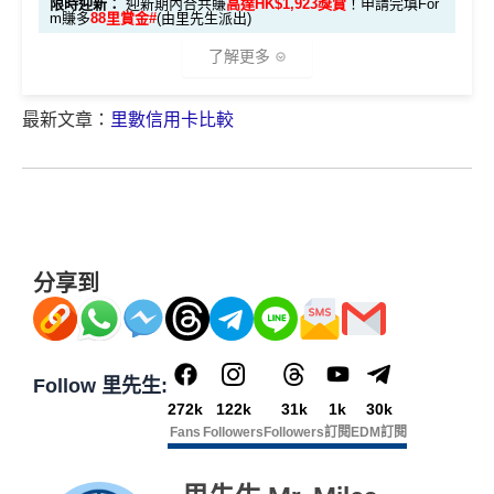
限時迎新：
迎新期內合共賺
高達HK$1,923獎賞
！申請完填For
每月結單週期首HK$10,000
網上銀行ebanking繳費
有0.
$200 「獎賞
里數)
記)
限)
基本迎新賺
$300
「獎賞錢」
lways based on objective analysis first.
❎
缺點
m賺多
88里賞金#
(由里先生派出)
（≥HK$20,00
不適用
4%回贈，市面上絕大部份銀行已沒有相關回贈
錢」
啟動新卡後再成功申請「現金套現」分期計劃，獲批
0，12個月或以
查看更多信用卡詳情及分析...
了解更多
⭐️ 手機八達通增值獎賞 + 里先生額外賞 ⭐️
HSBC信用卡優惠
夠多夠密
金額達港幣20,000元或以上，並選擇12個月或以上還
上還款期）
年費$9,500無得豁免
款期，享
$200
「獎賞錢」（相等於2,000里）
HSBC獎賞錢轉換飛行里數無手續費
，換Asia Miles更
用基本卡或附屬卡為
海外簽賬手續費小貴，有2%收費(其他卡做緊1至1.9
最新文章：
里數信用卡比較
🎁
迎新禮遇
可即時到賬
免費「易賞
加總以上，迎新合共賺
高達$500
「獎賞錢」(相等於5,0
手機八達通 (iPhone /
5%)
1年
1年
HK$50 簽
八達通增
錢」VIP會籍#
00里數)
Apple Watch / Andro
❎
缺點
AE白金信用卡迎新(只適用於2026年8月1日至8月31日23:
平日簽賬HK$9=1里，儲里數嚟講唔算吸引
值回贈
賬回贈
id) 單次增值滿 HK$6
59前申請)：
不可獲享迎新
：於合資格信用卡批核日起計之過去12個月
$900「獎賞
$300「獎賞
轉換成飛行里數手續費每次HK$400
00
合共高達
內曾取消任何滙豐個人信用卡基本卡。 迎新條款：
滙豐迎
錢」
錢」
獎賞錢有效期於簽賬後最多2年，最少1年(按簽賬年度
首3個月內成功簽賬一次: 享
HK$300簽賬回贈
新條款
計)
查看更多信用卡詳情及分析...
申請完填 Form
MrMi
分享到
首3個月內成功簽賬滿HK$10,000: 享
HK$700簽賬回贈
✅
優點
玩法相對複雜，要注意既限時優惠/條款/最低簽賬要求
里先生額
les.hk/exp-form
88 里賞金#
*持卡人需於發卡後60日內完成累積簽賬滿
HK$5,800
要
(含
基本卡批核後首3個月內每HK$1=5美國運通積分，可
多，唔識玩平日本地簽賬只得$25=1里
外賞
求。 #
免費「易賞錢」VIP會籍：
需要係發卡後30日內成
38 新會員 + 成功批卡 5
(由里先生派出)
賺取
高達240,000積分
，（以
Amex Travel換機票酒店
永久免年費
功綁定滙豐easy卡到「易賞錢」App，而易賞錢會籍會於
0 額外里賞金)
如果唔中最紅自主六類別，平日簽賬得$25=1里
(ATO)
或以Pay with points max每260＝$1^可換HK$9
綁定後4個月內生效。
不可獲享迎新
：於合資格信用卡批
Follow 里先生:
簡化回贈方式，無需登記，無最低簽賬要求，網上簽
23，換酒店分/里數或禮品價值會更高！）如果有大額
272k
122k
31k
1k
30k
核日起計之過去12個月內曾取消任何滙豐個人信用卡基本
590,500
賬4%回贈！指定商戶 8% 回贈！
查看更多信用卡詳情及分析...
簽賬如醫院或保險，用呢個offer都抵！
Fans
Followers
Followers
訂閱
EDM訂閱
卡。 迎新條款：
滙豐迎新條款
AE積分
(可
夠彈性，以
「獎賞錢」RC
形式存入，可以配合HSBC
申請完填Form
MrMiles.hk/pc-form
賺
多
88里賞金#
完成所有條件 (總簽賬
✅
優點
兌換 32,805
Reward+ App「賞付款」功能抵扣簽賬交易，亦可以
❗️
（由里先生派出🎯38新會員+成功批卡50額外里賞
💰迎新總
HK$30,000：包括