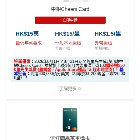
中銀Cheers Card
立即申請
HK$15萬
HK$15/里
HK$1.5/里
最低年薪要求
一般本地簽賬
外幣簽賬
里數回贈
里數回贈
迎新優惠
：
2026年8月1日至8月31日期間經里先生成功申請中
銀Cheers Card，並於批卡後1個月內簽賬滿HK$100
額外送$50
0⾥先⽣獎賞 (⾥賞⾦ / Apple Store禮品卡/ 超市現⾦券)！
基
本迎新
：
高達300,000積分獎賞（相等於$1,200現金回贈/20,00
0里）！
了解更多
中銀Cheers Card迎新
限時加碼迎新：
推廣期：2026年8月1日至8月31日
渣打國泰萬事達卡