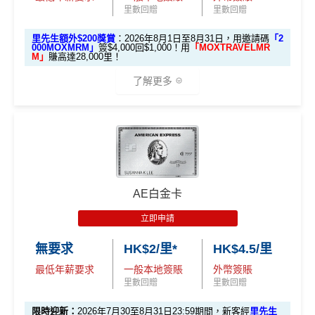
里先生加碼：
申請完填Form
MrMiles.hk/hsbc-em-for
里數回贈
里數回贈
額外里數將會於信用卡獲發出後5個月內加入指定的國
里先生總結：
如果你是「中銀理財」
m
賺1個里程段+
里賞金
❗️（由里先生派出🎯38新會員額
泰會員賬戶內。
里先生額外$200獎賞
：2026年8月1日至8月31日，用邀請碼
「2
或以上客戶，申請
Cheers Visa Infini
外里賞金#）
000MOXMRM」
簽$4,000回$1,000！用
「MOXTRAVELMR
國泰新會員登記：
MrMiles.hk/new-am
（做咗會員先申
M」
賺高達28,000里！
te
並簽滿 HK$12,000，最高可以拎到
請到渣打國泰卡）
#每1里賞金 ≈ HK$1，可兌換FPS轉數快回贈！詳情
MrMil
20,000里
，夠換一套來回首爾經濟艙
了解更多
es.hk/mmcredit
機票！即使是
Visa Signature
版本，
B. 渣打信用卡
現有
客戶：
簽 HK$10,000 拎
15,000里，
亦是非常
🎁開戶迎新
現有客
吸引的入里成本。
渣打信用卡現有客戶**一定要
經里先生指定連結+輸入
全新客
全新客
滙豐EveryMile卡
戶簽
2026 Mox 里先生獨家優惠懶人包 (邀請碼二
里先生推廣碼「HKRMRM11000」
申請渣打國泰Mast
戶簽$2.
戶簽$8,
迎新優惠
$8,000
ercard：
MrMiles.hk/cathay-card-apply
揀一)
5萬*
000*
中銀Cheers Card優點
*
AE白金卡
✅免簽賬迎新：
開卡
加碼
送7,000里數！
✅申請完填
MrMiles.hk/cathay-card-form
賺多
HK$20
立即申請
HSBC EveryMile
$1,250
$800 R
$200 R
餐飲/外幣/寵物生活簽賬有
高達10倍積分獎賞
，相等於
優惠
選項 1：現兜兜賺現金
0獎賞+新會員38
里賞金
@
❗️【由里先生派出】
選項 2：里數達人必選
卡基本迎新
RC
C
C
$1.5/里
或
4%現金回贈
！
選項
回贈
無要求
HK$2/里*
HK$4.5/里
C. 《超級10周年限定版》盲盒：
Private I PETS享全年8折優惠；購買指定寵物保險享7
最低年薪要求
一般本地簽賬
外幣簽賬
「現金套現」 分
里先
5折優惠
里數回贈
里數回贈
期計劃優惠 （≥H
$200 R
$200 R
🎁不論全新信用卡客戶*定現有信用卡客戶**推廣期內成功
生邀
不適用
M
豁免兌換里數手續費
！
K$20,000，12個
C
C
申請渣打國泰Mastercard後，即可自動參加盲盒抽獎，並
限時迎新：
2026年7月30至8月31日23:59期間，新客經
里先生
2
O
請碼