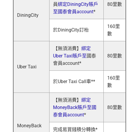
員
綁定DiningCity賬戶
80里數
至國泰會員account
*
DiningCity
160里
於DiningCity訂枱
數
【
無須消費
】
綁定
Uber Taxi賬戶
至
國泰
80里數
會員account
*
Uber Taxi
160里
於Uber Taxi Call車**
數
【
無須消費
】
綁定
MoneyBack賬戶至國
80里數
泰會員account
*
MoneyBack
完成易賞錢積分轉換*