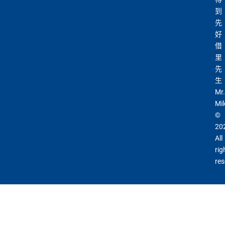
沒有
海外簽賬DCC協議
，海外實地簽賬唔洗怕中咗DC
到
C陷阱
先
一連串
American Express信用卡消費優惠
好
借
里
查看更多信用卡詳情及分析...
先
生
Mr.
Mil
©
20
All
rig
res