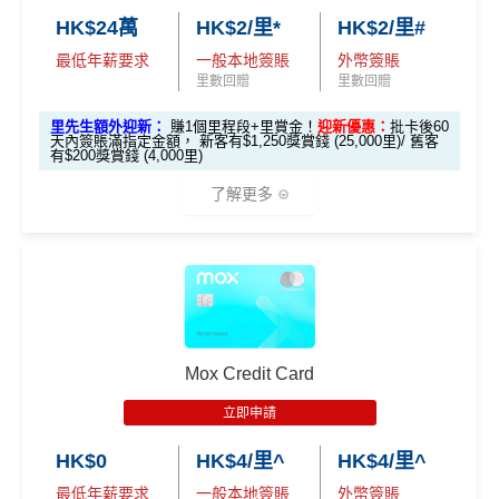
要
*
1000」
申請渣打國泰Mastercard：
MrMiles.hk/cathay-
HK$24萬
HK$2/里*
HK$2/里#
求
card-apply
，成功批卡後，新客免簽賬先送
11,000里數
最低年薪要求
一般本地簽賬
外幣簽賬
❗️
里數回贈
里數回贈
H
22.5萬
30萬分
中銀 Ch
K
+7.5萬分
HKRMRM11000
里先生推廣碼：
複製
里先生額外迎新：
賺1個里程段+里賞金！
迎新優惠：
批卡後60
分 ($90
($1,200
天內簽賬滿指定金額， 新客有$1,250獎賞錢 (25,000里)/ 舊客
eers Vis
$1
($300 / 5,
有$200獎賞錢 (4,000里)
0 / 15,0
/ 20,000
a Infinite
2,0
000里)
✅申請完填
MrMiles.hk/cathay-card-form
賺多
HK$20
00里)
里)
了解更多
00
0獎賞+新會員38
里賞金
@
❗️【由里先生派出】
✅成功批卡後首兩個月內，簽滿指定金額可以賺以下
H
迎新里數：
中銀 Ch
15萬分
22.5萬
*本地交通出行簽賬、本地咖啡店及輕便美食簽賬及網上
K
+7.5萬分
eers Vis
($600 /
分 ($90
娛樂平台簽賬高達2.5%回贈，詳情睇返
HSBC EveryMile
簽HK$5,000：賺高達10,000里數(HK$0.5=1里)
$1
($300 / 5,
a Signat
10,000
0 / 15,0
信用卡
分析
0,0
000里)
簽HK$40,000：賺高達20,000里數(HK$2=1里)
ure
里)
00里)
🎁
迎新禮遇
00
簽HK$110,000：
賺高達40,000里數
(HK$2.75=1
Mox Credit Card
滙豐EveryMile信用卡迎新
里)
立即申請
*額外獎賞適用於持有「私人財富」或「中銀理財」賬戶之全新中銀信用
滙豐 EveryMile信用卡申請網址
：
MrMiles.hk/hsbc-mile-a
基本里數同埋近新里數存入時間有啲唔同，詳情睇返
渣打
卡客戶。
HK$0
HK$4/里^
HK$4/里^
pply
Asia Miles迎新
攻略。
最低年薪要求
一般本地簽賬
外幣簽賬