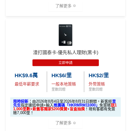
里數或者酒店staycation都得！
金
KRMRM11000」
免簽賬送多HK$200獎賞+里先生派出38
了解更多
2.
卡
各迎新優惠詳情
新會員里賞金@+11,000里數
❗️
舊客免簽賬加碼送7,000里❗️
八達通增值及eBanking繳費都有回贈
里先
迎
如果用
iPhone/Mac的話會有Adblock
，請你改返啲Settin
HSBC信用卡優惠
夠多夠密
生額
新
g再申請：
MrMiles.hk/adblock/
)
🎁迎新禮遇
滙豐EveryMile信用卡仲送埋每年
HSBC免費旅遊保險
外獎
項
申請完填Form賺多HK$200獎賞+新會員38
A. 渣打信用卡
全新
客戶迎新
賞
目
免費機場貴賓室
+
機場酒吧Intervals
俾你玩
里賞金@：
MrMiles.hk/cathay-card-for
（要
m
填表
簽夠HK$4,000賺額外
簽夠HK$10,000賺額外
❎
缺點
渣打國泰卡-優先私人理財(黑卡)
H
優惠期：2026年8月1日至2026年8月31日
→
M
HK$200禮品
HK$200禮品
K
立即申請
@每1里賞金 ≈ HK$1，可兌換FPS轉數快回贈！詳情
Mr
✅經里先生指定連結+輸入里先生推廣碼「HKRMRM1
rMil
$5
無得開附屬卡
Miles.hk/mmcredit
1000」
申請渣打國泰Mastercard：
MrMiles.hk/cathay-
首3個月內
用基本卡或附屬卡為手機八達通包括
es.h
0
HK$9.6萬
HK$6/里
HK$2/里
✅
優點
card-apply
，成功批卡後，新客免簽賬先送
11,000里數
iPhone、Apple Watch或Android手機，單次增
k/m
簽
最低年薪要求
一般本地簽賬
外幣簽賬
❗️
查看更多信用卡詳情及分析...
值淨HK$600
ox-f
賬
里數回贈
里數回贈
or
首年免年費
回
HKRMRM11000
里先生推廣碼：
複製
m
）
限時迎新
：
由2026年8月4日至2026年8月31日期間，新客經
里
贈
簽賬都可以儲會籍！合資格簽賬滿HK$500,000可賺高
先生
指定連結申請+輸入
推廣碼「HKRMRM11000」
免簽賬
送1
1,000里數+新舊客獨家$200獎賞+盲盒抽獎
！現有客都有免簽
達100馬可孛羅會會籍積分 (以簽賬賺取，以前只能夠
賬7,000里！
✅申請完填
MrMiles.hk/cathay-card-form
賺多
HK$20
開戶首7日內存入HK
14
用飛行嚟賺取)
3.
首7日內存入HK$100,0
0獎賞+新會員38
里賞金
@
❗️【由里先生派出】
$100,000 (放60日) 及
了解更多
4
額外
00 (放60日)，送額外1
食肆、酒店及海外簽賬HK$4 = 1里！勁抵無上限賺里
成功獲批信用卡，再
✅成功批卡後首兩個月內，簽滿指定金額可以賺以下