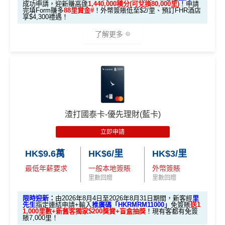
成功申請，迎新賺高達
1,440,000積分(可兌換80,000里)
！申請
月或以上還款期）
每季
簽賬滿$15,000
後可以
免費享環亞機場貴賓室服務
0
X
於10月11日或之前獲批卡更保證100%有獎！盲盒獎賞超
完填Form賺多
88里賞金#
！外幣簽賬低至$2/里、預訂FHR酒店
（2
享$4,300禮遇！
0
T
2 次
，次數仲可以同同行親友share！教學：
中銀Chee
豐富，有過萬份獎品、 合共3,000萬里數等你抽：
026
0
R
高達$1,
高達$1,
高達$2
rs Card 機場貴賓室
了解更多
年8
邀請
邀請
M
A
複
複
✈️ 1,000,000里數大獎 (夠換4張歐洲商務艙 及 4張日本
450 RC
000 RC
00 RC
製
製
O
V
月1
碼：
碼：
指定高級食府可享
買1送1
優惠
商務艙來回機票^^)；
合共所得
（相等
（相等
（相等
X
E
日至
指定
Hotels.com
網站預訂酒店
住4晚可享75折優惠
M
L
於29,00
於20,00
於4,00
🎁
迎新禮遇 AE白金卡里先生優惠
🍎 超過HK$200萬Apple Gift Card (面值 HK$10,000/ H
8月
R
M
0里）
0里）
0里）
憑卡預訂酒店機票送
中銀Cheers Card免費人身意外
K$5,000/ HK$2,000)；
31
M
R
優惠期：
2026年7月30日至8月31日23:59期間
，年費HK
險，附帶旅遊相關保障
！
M
日期
🧳 國泰 x Samsonite 20吋限量版行李箱；
$9,500，無得傾必需俾，留意
新客
及
現有
AE信用卡
之客戶
憑卡於
卡塔爾航空
網站預訂機票可享
85折優惠
間）
*持卡人需於發卡後60日內完成累積簽賬滿
HK$8,000
要
🍽️ LUBUDS 3個月會籍及價值HK$1,000現金券；
渣打國泰卡-優先理財(藍卡)
迎新有唔同
全新美國運通基本卡會員*
：迎新高達
1,440,0
求。
不可獲享迎新
：於合資格信用卡批核日起計之過去1
00 AE積分
(可換80,000里) +88里賞金#(由里先生派出)
迎
💰 不同里數獎賞，
保證最少帶走2,000里
！
想儲「亞洲萬里通」
立即申請
2個月內曾取消任何滙豐個人信用卡基本卡。 迎新條款：
查看更多信用卡詳情及分析...
適合
鍾意直接賺 Cash / 最
新資格：
現時或於申請日期起計過去 12 個月內
未曾持有
里數換免費機票去旅
滙豐迎新條款
「盲盒」推廣期：2026年7月31日至9月20日 抽獎詳情：
對象
近有大額簽賬
或取消
任何由美國運通香港批核的信用卡或簽賬卡之基本
HK$9.6萬
HK$6/里
HK$3/里
行嘅朋友
✅
優點
www.sc.com/hk/cxluckydrawr3
條款細則：
https://av.sc.c
卡會員。
最低年薪要求
一般本地簽賬
外幣簽賬
om/hk/content/docs/hk-cc-cx-luckydraw-r3-tnc.pdf
里數回贈
里數回贈
1. M
申請連結：
MrMiles.hk/cathay-card-appl
首年免年費
ox
簽HK$4,000回額外
HK
簽HK$10,000賺17,000
A
y
限時迎新
：
由2026年8月4日至2026年8月31日期間，新客經
里
係Agoda book酒店同國泰買機票有優惠
先生
指定連結申請+輸入
推廣碼「HKRMRM11000」
免簽賬
送1
迎新
$1,000
現金
「亞洲萬里通」里數
E
1,000里數+新舊客獨家$200獎賞+盲盒抽獎
！現有客都有免簽
獎賞
賬7,000里！
增加至19種飛行常客計劃或酒店獎勵計劃，拎嚟兌換
白
(全新信用卡客戶*經
里先生
指定連結申請+
輸入推廣碼「H