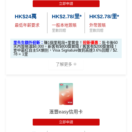
nk信用卡
立即申請
賞
金#❗️（由里先生派出🎯38新會員+成功批卡50額
@每1里賞金 ≈ HK$1，可兌換FPS轉數快回贈！詳情
Mr
迎新
條件及
冷河期
「盲盒」推廣期：2026年7月31日至9月20日 抽獎詳情：
用PayMe/Alipay等電子錢包增值都計迎新，不過要留
金
外里賞金）
🎯 第一階段：開卡必做 (登記特別優惠)
Miles.hk/mmcredit
HK$24萬
HK$2.78/里*
HK$2.78/里*
www.sc.com/hk/cxluckydrawr3
條款細則：
https://av.sc.c
意手續費
#
可以拎咗Citibank其他信用卡先再拎呢張Citi Prestige，
✅
優點
om/hk/content/docs/hk-cc-cx-luckydraw-r3-tnc.pdf
最低年薪要求
一般本地簽賬
外幣簽賬
1️⃣ 啟動「本地簽賬 6
因為拎咗其他卡可以食咗迎新先，之後先俾年費出呢
里數回贈
里數回贈
申請連結：
MrMiles.hk/cathay-card-appl
✅
優點
X 積分」優惠（每季
張卡(如果先拎Citi Prestige再拎Citi PM，咁Citi PM會
以上加總，迎新有
76
0,000 AE積分(相等於42,222里數)+H
y
首年免年費
上限 HK$15,000）
無迎新)
里先生額外迎新：
賺1個里程段+里賞金！
迎新優惠：
批卡後60
K$50簽賬回贈
，獎賞由AE直接存入。同埋有
88里賞金#
天內簽賬滿$8,000，新客有$800獎賞錢 / 舊客有$200獎賞錢！
簽賬都可以儲會籍！合資格簽賬滿HK$500,000可賺高
一年可以免費用12次香港Plaza Premium Lounge (用
食中最紅自主5X類別，Visa Signature做到高達3.6%回贈 / $2.
📍
登記優惠 1：
htt
(全新信用卡客戶*經
里先生
指定連結申請+
輸入推廣碼「H
(由里先生派出)， 獎賞將於
簽賬後16星期或以內
存入卡會
*38新會員+成功批卡派出50額外里賞金。每1里賞金 ≈ HK
78 = 1里
達100馬可孛羅會會籍積分 (以簽賬賺取，以前只能夠
嚟俾人入都得，之後可以用PayMe/AlipayHK增值當中
ps://shorturl.at/K
KRMRM11000」
免簽賬送多HK$200獎賞+里先生派出38
員之基本卡的美國運通積分計劃戶口內。
$1，可兌換FPS轉數快回贈！詳情
MrMiles.hk/mmcredit
用飛行嚟賺取)
HK$2,000→
PayMe攻略
) 或→
其他可入之貴賓室清單
了解更多
hrl8
新客戶立即申請
：
MrMiles.hk/ae-charge-
新會員里賞金@+11,000里數
❗️
舊客免簽賬加碼送7,000里❗️
(為下階段疊
✅
優點
登記特別
食肆、酒店及海外簽賬HK$4 = 1里！勁抵無上限賺里
application/
如果用
iPhone/Mac的話會有Adblock
，請你改返啲Settin
當月月結單簽賬(包括本地海外全包)滿HK$20,000，所
加倍數積分
2️⃣ 啟動「
外幣簽賬 1
推廣
數食飯卡！(2024年6月8日起)
現有客戶立即申請
：
MrMiles.hk/ae-charg
g再申請：
MrMiles.hk/adblock/
)
有海外簽帳(包括海外網上)都變HK$3 = 1 里(
電子銀包
作準備)
0.75X 積分
」優惠
*以上為最高之回贈，需配合
HSBC最紅自主獎賞
5X
預訂任何酒店預訂4晚免1晚*
e-apply/
都加埋落去睇夠唔夠HK$20,000
)
國泰、香港快運合資格簽賬HK$3＝1里
（每季上限 HK$10,0
🎁
迎新禮遇
申請完填Form賺多HK$200獎賞+新會員38
（記得揀返想要嘅迎新連結申請，一經申請無得更改。如
每年肯俾年費可拎返240,000積分
包全家免費旅遊保險(需要用Citi PM找付機票費用，換
00）
換里數免手續費
里賞金@：
MrMiles.hk/cathay-card-for
果用
iPhone/Mac的話會可能有Adblock
，建議你改返啲S
HSBC Visa Signature信用卡迎新
機票俾稅都得)，個旅遊保障包括埋遺失行李，旅程延
PayMe
/
支付寶HK
/
Wechat Pay
都有無上限$6=1里
m
📍
登記優惠 2：
htt
每月簽賬積分自動兌換去AM戶口，免除
信用卡積分換
etting再申請：
MrMiles.hk/adblock/
）
誤等，部份高危活動都無列入不受保如40米深以內潛
滙豐easy信用卡
平日簽賬無上限$6=1里
ps://shorturl.at/Y
里數
啱晒唔想煩嘅里友
滙豐 Visa Signature信用卡申請網址
：
MrMiles.hk/hsbc-v
水、滑雪、跳傘
@每1里賞金 ≈ HK$1，可兌換FPS轉數快回贈！詳情
Mr
#
每1里賞金 ≈ HK$1，可兌換FPS轉數快回贈！詳情
MrMi
NQXl
s-apply
年資獎賞高達30%
立即申請
一樣食到渣打信用卡優惠及Mastercard優惠
Miles.hk/mmcredit
港元支付海外商戶(如Apple Music)無1% CBF手續費
✅
優點
les.hk/mmcredit
有送Priority Pass可以無限次入
機場Lounge