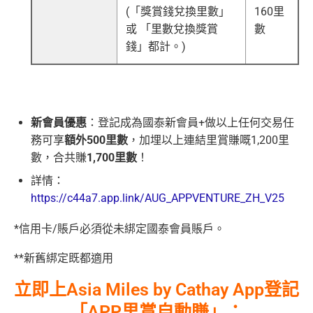
(「獎賞錢兌換里數」
160里
或 「里數兌換獎賞
數
錢」都計。)
新會員優惠
：登記成為國泰新會員+做以上任何交易任
務可享
額外500里數
，加埋以上連結里賞賺嘅1,200里
數，合共賺
1,700里數
！
詳情：
https://c44a7.app.link/AUG_APPVENTURE_ZH_V25
*信用卡/賬戶必須從未綁定國泰會員賬戶。
**
新舊綁定既都適用
立即上Asia Miles by Cathay App登記
「APP里賞自動賺」
：