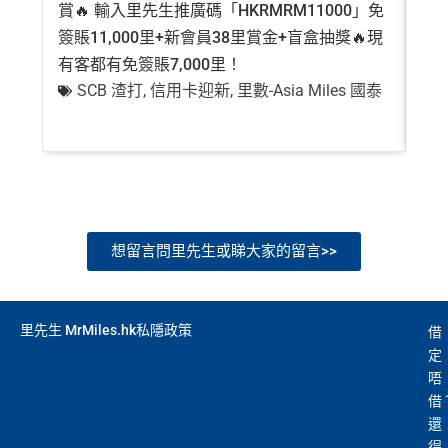
賞🔥 輸入里先生推廣碼「HKRMRM11000」免
登記
行程（2024年9月30日前：150AE 積分兌換至HK
簽賬11,000里+新會員38里賞金+盲盒抽獎🔥現
萬高
查看更多信用卡詳情及分析...
$1）、酒店積分（
Marriott Bonvoy積分
或是
Hilton Hon
有客都有免簽賬7,000里！
有
ors積分
）、生活家品等
SCB 渣打
,
信用卡迎新
,
里數-Asia Miles 國泰
+
（
主卡及附屬卡
）
可以憑卡進入香港機場
Plaza Premi
um Lounge
貴賓候機室，每曆年上限合共
8次
。了解更
多：
AE Explorer lounge 貴賓室
全年電影優惠
：專享香港百老匯院線4DX、3D、2D及
IMAX 電影正價戲票9折優惠
免費旅遊保障
：旅遊意外保障金額高達HK$350萬（需
想留言問里先生或睇大家的留言>>
以AE Explorer卡訂機票）
網上購物安全保證
：以
AE Explorer卡簽賬可享退貨保
證、 45日購物保障、延長保養服務及價格保障
里先生 MrMiles.hk私隱政策
借
全球
24
小時提供協助
：透過「運通財」服務於世界各
定
地提取現金、超過2,200間美國運通旅遊辦事處提供之
唔
專有服務
借
還
批卡特快，5-10個工作天
得