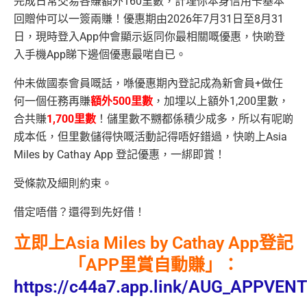
完成日常交易各賺額外160里數，計埋你本身信用卡基本
回贈仲可以一簽兩賺！優惠期由2026年7月31日至8月31
日，現時登入App仲會顯示返同你最相關嘅優惠，快啲登
入手機App睇下邊個優惠最啱自已。
仲未做國泰會員嘅話，喺優惠期內登記成為新會員+做任
何一個任務再賺
額外500里數
，加埋以上額外1,200里數，
合共賺
1,700里數
！
儲里數不嬲都係積少成多，所以有呢啲
成本低，但里數儲得快嘅活動記得唔好錯過，快啲上
Asia
Miles by Cathay App
登記優惠，一綁即賞！
受條款及細則約束。
借定唔借？還得到先好借！
立即上Asia Miles by Cathay App登記
「APP里賞自動賺」
：
https://c44a7.app.link/AUG_APPVE