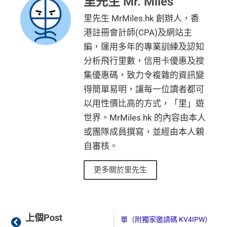
里先生 Mr. Miles
里數)
直接轉換為里數或喺
e-Shop
換禮品／coupon
金）
計
HK$20,000 本地 +
全年簽賬高達2.4%「獎賞錢」回贈
里先生 MrMiles.hk 創辦人，香
+ HK$550
每月結單週期首HK$10,000網上繳費有0.4%回贈，市
HK$10,000 外幣)
加總以上，迎新合共高達
HK$1,923
獎賞+
88里賞金#
簽賬回贈 + 8
港註冊會計師(CPA)及網站主
講到明首兩年年費豁免
面上絕大部份銀行已沒有相關回贈
8 里賞金#
#每1里賞金 ≈ HK$1，可兌換FPS轉數快回贈！詳情
MrMi
編，運用多年的專業訓練及認知
滙豐新舊客戶都可以食迎新
直接
轉換「獎賞錢」至里數戶口
免手續費
les.hk/mmcredit
分析飛行里數，信用卡優惠及搜
開卡門檻唔算高，年薪要求HK$15萬（即月薪HK$12,5
❎
缺點
✅
優點
集優惠碼，致力令複雜的資訊變
00）就申請到
整個迎新期合共可賺
高達32,805里數+HK$550簽賬回
得簡單易明，讓每一位讀者都可
網上繳費都有回贈
贈+88里賞金#
！
獎賞錢有效期於簽賬後最多2年，最少1年(按簽賬年度
飲食優惠全集：
AE美膳會及餐廳優惠合集
以用性價比高的方式，「里」遊
於百佳、屈臣氏及豐澤簽賬可享高達6倍
「易賞錢」積
條款寫合資格迎新簽賬積分將於簽賬後
8個星期內
存
計算)
世界。MrMiles.hk 的內容由本人
優惠活動更新：
AE信用卡優惠合集
分
，會員折扣日有高達92折優惠
入，但實測過係簽賬後3日內就入到！超快手趕住要里數
或團隊成員撰寫，並經由本人親
（主卡及附屬卡）
Cafe Deco Group指定餐廳惠顧晚膳
的話用AE Explorer就啱晒！
查看更多信用卡詳情及分析...
❎
缺點
堂食自主餐牌食品﹐星期一至四：2-3人有6折，4-12
自審核。
首年免年費，其後每年HK$2,200(收咗打去要求免，有
人有75折 / 星期五至日：2-12人有75折
得傾的)
更多關於里先生
得首兩年年費豁免
（主卡）
美心指定中西食府惠顧晚膳堂食自主餐牌食
AE啲卡勝在食
信用卡迎新
基本上你簽到嘅賬就當合資
品﹐星期一至四：2-3人有6折，4-12人有75折 / 星期五
八達通自動增值得0.4%回贈
格簽賬，無再細分
信用卡交保險
/醫療/
廣告費
/交租果啲
至日：2-12人有75折
增值電子錢包（
Payme
、
八達通
、
Wechat Pay
及
Alip
唔計，所以可以放心簽。
Prev
Ne
（主卡及附屬卡）
惠顧聘珍樓、名都酒樓及名都﹐
晚
ay
）唔計迎新合資格簽賬
上個Post
 開戶優惠：一個月 16% 定期存款高息簡單（附獨家邀請碼 KV4IPW）
#每1里賞金 ≈ HK$1，可兌換FPS轉數快回贈！詳情
MrMil
膳堂食自選主餐牌食品及飲品有7折