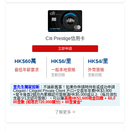
萬
存款
1,000 「亞洲萬里通」
數食飯卡！
首6個月內
累積簽賬滿HK$6萬有
66萬積分
於
第
送額外 HK$1,000現金
迎新里數：
積
獎賞
里數（由Mox派出）
15至17個月
期間，進行一次任何金額的合資格
🎁迎新禮遇
（由Mox派出）
國泰、香港快運合資格簽賬HK$3＝1里
分
簽HK$5,000：賺高達10,000里數(HK$0.5=1里)
簽賬再有額外
66萬積分
本地簽賬2X積分，簽賬
簽
換里數免手續費
A. 渣打信用卡
全新
客戶迎新
簽HK$40,000：賺高達30,000里數(HK$1.33=1
HK$60,000再有額外
12萬積分
申請連結
：
MrMil
賬
↓ Download App 立即申請 ↓
每月簽賬積分自動兌換去AM戶口，免除
信用卡積分換
里)
es.hk/ae-charge-application
迎
里數
啱晒唔想煩嘅里友
Citi Prestige信用卡
優惠期：2026年8月1日至2026年8月31日
簽HK$110,000：
賺高達100,000里數
(HK$1.1=1
MrMiles.hk/mox-apply/
新
一樣食到渣打信用卡優惠及Mastercard優惠
里)
立即申請
✅經里先生指定連結+輸入里先生推廣碼「HKRMRM1
(用
里先生Mox 邀請碼賺額外$200開戶禮品🎁！
）
額外禮品申
1000」
申請渣打國泰Mastercard：
MrMiles.hk/cathay-
❎
缺點
基本里數同埋近新里數存入時間有啲唔同，詳情睇返
渣打
HK$60萬
HK$6/里
HK$4/里
請表格
→
MrMiles.hk/mox-form
card-apply
，成功批卡後，新客免簽賬先送
11,000里數
88
Asia Miles迎新
攻略。
最低年薪要求
一般本地簽賬
外幣簽賬
❗️
里
申請完填Form
MrMiles.hk/ap-form
賺多88里賞
✅
Mox 信用卡 4 大優點
里數回贈
里數回贈
網上ebanking繳費無積分
賞
金#❗️（由里先生派出🎯38新會員+成功批卡50額
額外里數將會於信用卡獲發出後5個月內加入指定的國
金
外里賞金）
HKRMRM11000
里先生推廣碼：
複製
泰會員賬戶內。
里先生獨家迎新
：不論新舊客！如果你申請時持有或成功申請
2% 現金回贈 或 無上限$5: 1「亞洲萬里通」里數回贈
：只
Citigold / Citigold Private Client 戶口+交首年年費HK$3,800
#
查看更多信用卡詳情及分析...
+發卡後首2個月內累積認可簽賬滿HK$5,000或以上（每月須包
國泰新會員登記：
MrMiles.hk/new-am
（做咗會員先申
要於簽賬前成為
Mox+
會員，以Mox信用卡簽賬可享全港所
含最少1次認可簽賬），可以賺
高達HK$1,600現金回贈 + 60,0
✅申請完填
MrMiles.hk/cathay-card-form
賺多
HK$20
00里數 (相等於720,000積分) + 88里賞金*
請到渣打國泰卡）
有消費 (包括網購、食飯)
2% 無上限回贈
。比很多傳統銀
0獎賞+新會員38
里賞金
@
❗️【由里先生派出】
以上迎新連同基本積分合共有
高達1,440,000 AE積分
行卡更爽快。係非常之好的
大額簽賬信用卡
，特別係外幣
了解更多
B. 渣打信用卡
現有
客戶：
✅成功批卡後首兩個月內，簽滿指定金額可以賺以下
(=80,000里數) + HK$50簽賬回贈
，
獎賞由AE直接存
簽賬揀儲里數。
迎新里數：
入。同埋
88里賞金#
(由里先生派出)。
現有美國運通基
超市神卡 3%
：在全港超市 (惠康、百佳、一田、HKTVmal