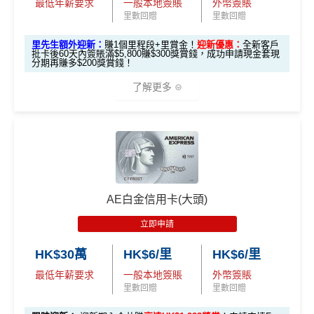
登記)
AE緊急家居及汽車支援服務
訪之金融機構、
服務供應商或特定產品網站有所出入，
所
最低年薪要求
一般本地簽賬
外幣簽賬
0，12個月或以
CBF/DCC無積分
里先生加碼：
申請完填Form
MrMiles.hk/hsbc-easy-for
里數回贈
里數回贈
有金融產品和服務均以他們作準，
請參閱
相關
金融機構的
上還款期）
酒店Elite會籍，Hilton金卡入住送早餐
🎯 第三階段：額外迎新簽賬獎賞 (累積簽滿 HK$30,0
m
賺1個里程段+
里賞金
❗️（由里先生派出🎯38新會員額
查看更多信用卡詳情及分析...
網站為產品資訊的最更新版本。
本網站產品之比較結果建
里先生額外迎新：
賺1個里程段+里賞金！
迎新優惠：
全新客戶
美心美膳會2-3人星期一至四食有六折
00 - 包括 HK$12,000 本地 + HK$10,000 外幣)
外里賞金#）
基
於
客觀分析，
因此就算獲第三方廣告客戶贊助，我們並
批卡後60天內簽賬滿$5,800賺$300獎賞錢，成功申請現金套現
$1,000「獎賞
$200「獎賞
分期再賺多$200獎賞錢！
睇戲折扣
：
星期五係百老匯、PALACE或AMC睇戲買
不會特別註明。
Disclaimer: At MrMiles, we strive to keep
免責聲明：里先生努力保持信息準確。
若
任何信息與你到
合共高達
錢」 (相等於1
錢」 (相等於2,
#每1里賞金 ≈ HK$1，可兌換FPS轉數快回贈！詳情
MrMil
282,000 A
一送一或其他日子享有8折優惠
our information accurate and up to date. This information
了解更多
訪之金融機構、
服務供應商或特定產品網站有所出入，
所
0,000里)
000里)
累積總簽賬滿 HK$3
es.hk/mmcredit
額外迎新
E積分
may be different than what you see when you visit a finan
有金融產品和服務均以他們作準，
請參閱
相關
金融機構的
AE購物保障：延長一年保障
0,000（包括合資格
獎賞
cial institution, service provider or specific product’s site. F
(相當於 15,66
網站為產品資訊的最更新版本。
本網站產品之比較結果建
本地及海外簽賬）
高達HK$9,000奢華酒店回贈
*持卡人需於發卡後60日內完成累積簽賬滿
HK$8,000
要
🎁
迎新禮遇
7 里數)
or any discrepancy in product information, please refer to t
基
於
客觀分析，
因此就算獲第三方廣告客戶贊助，我們並
滙豐easy卡迎
全新信用卡客
現有信用卡客
求。
不可獲享迎新
：於合資格信用卡批核日起計之過去1
AE白金卡香港足球會HKFC禮遇
he financial institution’s website for the most updated versi
不會特別註明。
Disclaimer: At MrMiles, we strive to keep
新優惠
戶
戶
滙豐 Red Card申請網址
：
MrMiles.hk/hsbc-red-apply
2個月內曾取消任何滙豐個人信用卡基本卡。 迎新條款：
本地簽賬
on. All financial products and services are presented witho
our information accurate and up to date. This information
亞洲50+指定高爾夫球會免費果嶺費
• 首 HK$7,000 享 6X
57,000 AE
滙豐迎新條款
6X + 基本
ut warranty. Additionally, this site may be compensated thr
may be different than what you see when you visit a finan
里先生加碼：
申請完填Form
MrMiles.hk/hsbc-red-for
積分
$600「獎賞
$200 「獎賞
(食盡每季HK$15,00
積分
信和酒店優惠：會送住宿禮券，信和酒店及遠東酒店
❎
優點
AE白金信用卡(大頭)
3X
( HK$1
ough third party advertisers. However, the results of our c
cial institution, service provider or specific product’s site. F
m
賺1個里程段+
里賞金
❗️（由里先生派出🎯38新會員額
• 餘下 HK$5,0
錢」或 35,000
錢」或 15,000
0上限)
集團第二晚免費住宿
(相當於 3,166
滙豐easy卡基
2,000 本地
omparison tools which are not marked as sponsored are a
or any discrepancy in product information, please refer to t
立即申請
外里賞金#）
00 享基本 3X 積分
「易賞錢」積
「易賞錢」積
里數)
積分無限期
本迎新*
簽賬)
lways based on objective analysis first.
he financial institution’s website for the most updated versi
食中
最紅自主
5X類別，Visa Signature做到高達3.6%回
分(相等於$700
分(相等於$300
HK$30萬
HK$6/里
HK$6/里
#每1里賞金 ≈ HK$1，可兌換FPS轉數快回贈！詳情
MrMil
on. All financial products and services are presented witho
飲食優惠全集：
AE美膳會及餐廳優惠合集
/
AE買一送
贈/ $2.78=1里
「獎賞錢」)
「獎賞錢」)
查看更多信用卡詳情及分析...
外幣簽賬 1
額外外幣簽賬 HK$1
107,500 A
es.hk/mmcredit
全新信用卡客戶基本迎新
：
ut warranty. Additionally, this site may be compensated thr
一
最低年薪要求
一般本地簽賬
外幣簽賬
經常有特別Bonus, e.g.
HSBC萬寧
/
HSBC百老匯
或其他
0.75X
0,000*10.75X 積分
(第
E積分
里數回贈
里數回贈
ough third party advertisers. However, the results of our c
「現金套現」
優惠活動更新：
AE信用卡優惠合集
HSBC信用卡優惠
累積合資格簽賬滿HK$5,800 ：
一階段已登
(食盡每季HK$10,000上
(相當於 5,972
omparison tools which are not marked as sponsored are a
分期計劃優惠