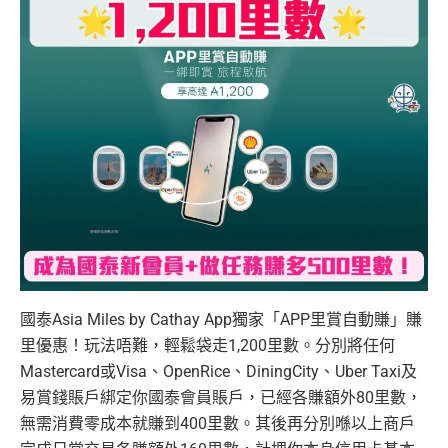
國泰Asia Miles by Cathay App獨家「APP里賞自動賺」賺
里優惠！玩法唔難，輕鬆袋走1,200里數。分別將任何
Mastercard或Visa、OpenRice、DiningCity、Uber Taxi及
易賞錢賬戶綁定你國泰會員賬戶，已經各賺額外80里數，
無需消費零成本就賺到400里數。其後再分別喺以上商戶