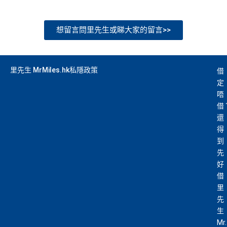
ough third party advertisers. However, the results of our c
omparison tools which are not marked as sponsored are a
想留言問里先生或睇大家的留言>>
lways based on objective analysis first.
查看更多信用卡詳情及分析...
里先生 MrMiles.hk私隱政策
借
定
唔
借
還
得
到
先
好
借
里
先
生
Mr.