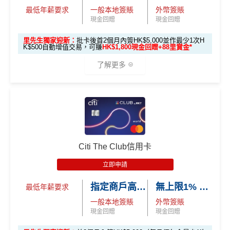
最低年薪要求
一般本地簽賬
外幣簽賬
可簽賬滿HK$5,000或以上（每月須包含最少1次認可
現金回贈
現金回贈
簽賬）賺
HK$1,600 現金回贈
學生信用卡
：
首3個月內累積認可簽賬滿HK$1,000或
里先生獨家迎新：
批卡後首2個月內簽HK$5,000並作最少1次H
K$500自動增值交易，可賺
HK$1,800現金回贈+88里賞金*
以上，賺
HK$300現金回贈
了解更多
*38新會員+成功批卡派出50額外里賞金。每1里賞金 ≈ HK
$1，可兌換FPS轉數快回贈！詳情
MrMiles.hk/mmcredit
Citi Cash Back
信用卡迎新條件及
冷河期
🎁
迎新禮遇
Citi
八達通信用卡
迎新優惠
獎賞於完成簽賬條件後5個曆月內自動存入至認可信用
卡戶口
優惠期：2026年7月1日至9月30日
Citi The Club信用卡
Citi新客 ＝ 過去12個月內沒有取消或持有過任何Citiba
立即申請:
MrMiles.hk/citi-otp-apply
nk信用卡
立即申請
申請完填Form賺多88里賞金*:
MrMiles.hk/citi-oct
用PayMe/Alipay等電子錢包增值都計迎新，不過要留
指定商戶高達4% Club 積分回贈
無上限1% Club 積分回贈
最低年薪要求
opus-form
意手續費
一般本地簽賬
外幣簽賬
^
新客戶
喺
2026年10月31日或之前成功批卡
，批卡後首
✅
優點
現金回贈
現金回贈
2個月內簽HK$5,000（每月須包含最少1次認可簽賬）
並作最少1次HK$500自動增值交易，可賺
HK$1,800現