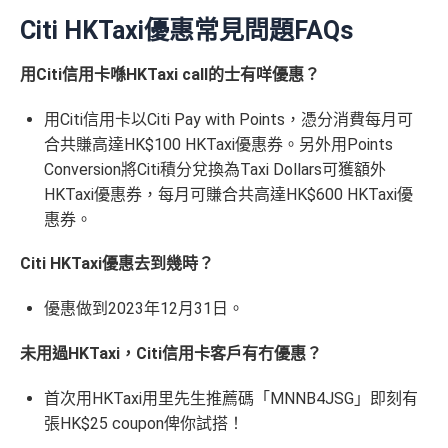
條件
里數獎賞
都加埋落去睇夠唔夠HK$20,000
)
Citi HKTaxi優惠常見問題FAQs
包全家免費旅遊保險(需要用Citi PM找付機票費用，換
優惠期：
2026年7月1日至9月30日
30,000里數
機票俾稅都得)，個旅遊保障包括埋遺失行李，旅程延
用Citi信用卡喺HKTaxi call的士有咩優惠？
立即申請:
MrMiles.hk/citi-apply
不論新舊客，成功申請及交首年年費
(相等於360,0
誤等，部份高危活動都無列入不受保如40米深以內潛
00積分)
申請完填Form賺多88里賞金*:
水、滑雪、跳傘
用Citi信用卡以Citi Pay with Points，憑分消費每月可
MrMiles.hk/citi-rewards-mc-form
(Citi Rew
合共賺高達HK$100 HKTaxi優惠券。另外用Points
港元支付海外商戶(如Apple Music)無1% CBF手續費
30,000里數
申請時有 Citigold / Citigold Private Cl
ards MasterCard)
(但無積分)
Conversion將Citi積分兌換為Taxi Dollars可獲額外
(相等於360,0
ient 戶口
HKTaxi優惠券，每月可賺合共高達HK$600 HKTaxi優
可以玩到Avios！
MrMiles.hk/citi-rewards-cup-form
(Citi Rew
00積分)
惠券。
ards 銀聯卡)
Avios有
Household account
可以全家一齊儲共用里數
發卡後首2個月內累積認可簽賬滿HK
2026年10月31日或之前成功批卡
，及首2個月內累積認
HK$1,600現
可以玩到酒店積分計劃！
Citi HKTaxi優惠去到幾時？
$5,000或以上（每月須包含最少1次
可簽賬滿HK$5,000或以上（每月須包含最少1次認可
金回贈
Citibank積分
無限期
認可簽賬）
簽賬）賺
HK$1,600 現金回贈
優惠做到2023年12月31日。
訂酒店有得用Citi獨家code：
Expedia 酒店折扣代碼
//
A
學生信用卡
：
首3個月內累積認可簽賬滿HK$1,000或
goda 酒店折扣代碼
未用過HKTaxi，Citi信用卡客戶有冇優惠？
Citi Prestige Card 迎新得分及同時所得基本積
以上，賺
75,000積分
分
❎
缺點
首次用HKTaxi用里先生推薦碼「MNNB4JSG」即刻有
*38新會員+成功批卡派出50額外里賞金。每1里賞金 ≈ HK
如果唔怕麻煩其實應該開咗個 Citigold / Citigold Private
張HK$25 coupon俾你試搭！
$1，可兌換FPS轉數快回贈！詳情
MrMiles.hk/mmcredit
Client 戶口先申請Citi Prestige，比冇戶口嘅人
賺多一