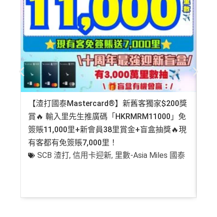
on. All financial products and services are presented witho
年費無得走HK$3,800，不過有里數收返，都夠去一轉
ut warranty. Additionally, this site may be compensated thr
東京或首爾
ough third party advertisers. However, the results of our c
CBF/DCC無積分
omparison tools which are not marked as sponsored are a
lways based on objective analysis first.
查看更多信用卡詳情及分析...
免責聲明：里先生努力保持信息準確。
若
任何信息與你到
訪之金融機構、
服務供應商或特定產品網站有所出入，
所
有金融產品和服務均以他們作準，
請參閱
相關
金融機構的
【渣打國泰Mastercard®】新舊客獨家$200獎
AE
網站為產品資訊的最更新版本。
本網站產品之比較結果建
賞🔥 輸入里先生推廣碼「HKRMRM11000」免
登記
基
於
客觀分析，
因此就算獲第三方廣告客戶贊助，我們並
簽賬11,000里+新會員38里賞金+盲盒抽獎🔥現
萬高
不會特別註明。
Disclaimer: At MrMiles, we strive to keep
有客都有免簽賬7,000里！
有
our information accurate and up to date. This information
SCB 渣打
,
信用卡迎新
,
里數-Asia Miles 國泰
+
may be different than what you see when you visit a finan
cial institution, service provider or specific product’s site. F
or any discrepancy in product information, please refer to t
he financial institution’s website for the most updated versi
on. All financial products and services are presented witho
ut warranty. Additionally, this site may be compensated thr