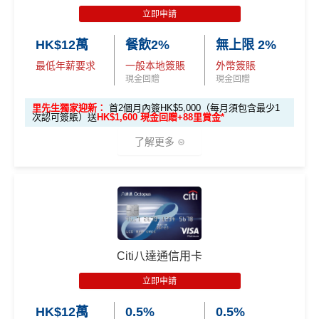
立即申請
HK$12萬
餐飲2%
無上限 2%
最低年薪要求
一般本地簽賬
外幣簽賬
現金回贈
現金回贈
里先生獨家迎新：
首2個月內簽HK$5,000（每月須包含最少1
次認可簽賬）送
HK$1,600 現金回贈+88里賞金*
了解更多
🎁
迎新禮遇
優惠期：
2026年7月1日至9月30日
立即申請:
MrMiles.hk/citi-cash-back-apply
Citi八達通信用卡
申請完填Form賺多88里賞金*:
MrMiles.hk/citi-cas
立即申請
h-back-form
HK$12萬
0.5%
0.5%
2026年10月31日或之前成功批卡
，及首2個月內累積認