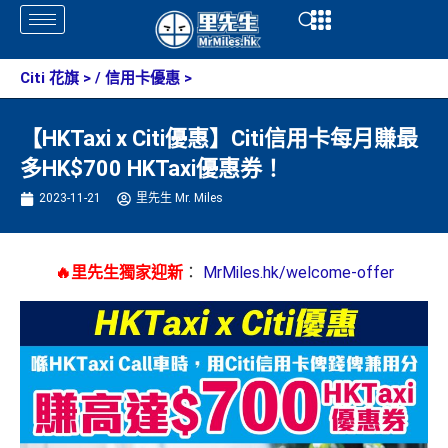
Skip
Open
Open
to
content
Citi 花旗
> /
信用卡優惠
>
【HKTaxi x Citi優惠】Citi信用卡每月賺最
多HK$700 HKTaxi優惠券！
2023-11-21
里先生 Mr. Miles
🔥里先生獨家迎新
：
MrMiles.hk/welcome-offer