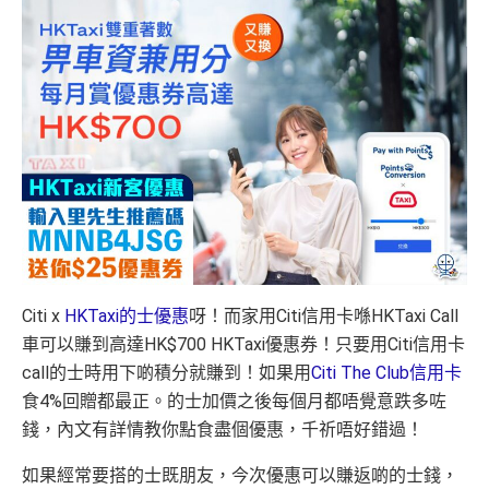
Citi x
HKTaxi的士優惠
呀！而家用Citi信用卡喺HKTaxi Call
車可以賺到高達HK$700 HKTaxi優惠券！只要用Citi信用卡
call的士時用下啲積分就賺到！如果用
Citi The Club信用卡
食4%回贈都最正。的士加價之後每個月都唔覺意跌多咗
錢，內文有詳情教你點食盡個優惠，千祈唔好錯過！
如果經常要搭的士既朋友，今次優惠可以賺返啲的士錢，