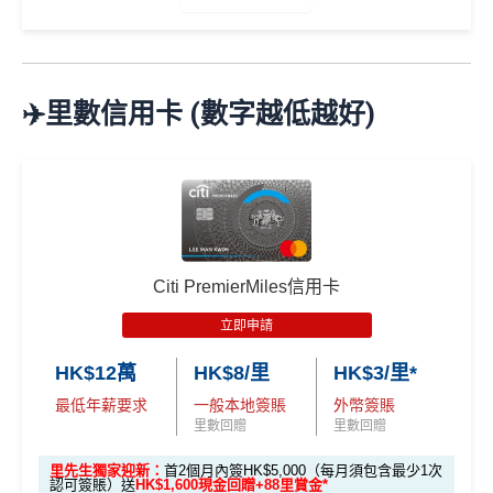
無得儲里數
以上，賺
HK$300現金回贈
✅
優點
🎁
迎新禮遇
*38新會員+成功批卡派出50額外里賞金。每1里賞金 ≈ HK
每月簽賬滿$4,000當月
巴士/港鐵/綠色小巴/渡輪/電車/
$1，可兌換FPS轉數快回贈！詳情
MrMiles.hk/mmcredit
免責聲明：里先生努力保持信息準確。
若
任何信息與你到
✈️里數信用卡 (數字越低越好)
的士
有
額外15%回贈
，變相85折搭公共交通工具
Citi The Club
迎新
條件及
冷河期
訪之金融機構、
服務供應商或特定產品網站有所出入，
所
優惠期：
2026年7月1日至9月30日
每月簽賬滿HK$10,000，當月可享
隧道費/泊車費/電動
有金融產品和服務均以他們作準，
請參閱
相關
金融機構的
立即申請:
MrMiles.hk/citi-apply
獎賞於完成簽賬條件後5個曆月內自動存入至認可信用
車充電
5%回贈
，等於95折養車
網站為產品資訊的最更新版本。
本網站產品之比較結果建
卡戶口
申請完填Form賺多88里賞金*:
MrMiles.hk/citi-hkt
基
於
客觀分析，
因此就算獲第三方廣告客戶贊助，我們並
同一張卡可以同時拎政府交通津貼
vmall-form
Citi新客 ＝ 過去12個月內沒有取消或持有過任何Citiba
不會特別註明。
Disclaimer: At MrMiles, we strive to keep
年薪要求低，用嚟做入門卡建立
正面信貸資料報告紀
nk信用卡
our information accurate and up to date. This information
2026年10月31日或之前成功批卡
，及首2個月內累積認
錄
唔錯
may be different than what you see when you visit a finan
Citi PremierMiles信用卡
可簽賬滿HK$5,000或以上（每月須包含最少1次認可
用PayMe/Alipay等電子錢包增值都計迎新，不過要留
cial institution, service provider or specific product’s site. F
簽賬）賺
HK$1,600 現金回贈
意手續費
❎
缺點
立即申請
or any discrepancy in product information, please refer to t
學生信用卡
：
首3個月內累積認可簽賬滿HK$1,000或
✅
優點
he financial institution’s website for the most updated versi
HK$12萬
HK$8/里
HK$3/里*
以上，賺
HK$300現金回贈
DCC無積分→里先生
DCC
解說
on. All financial products and services are presented witho
最低年薪要求
一般本地簽賬
外幣簽賬
ut warranty. Additionally, this site may be compensated thr
ebanking網上繳費無回贈 (→
交水電煤信用卡串較
)
*38新會員+成功批卡派出50額外里賞金。每1里賞金 ≈ HK
里數回贈
里數回贈
透過自動轉賬支付1O1O、csl、網上行及Now TV的賬
ough third party advertisers. However, the results of our c
$1，可兌換FPS轉數快回贈！詳情
MrMiles.hk/mmcredit
單可賺取
高達4% Club積分回贈
omparison tools which are not marked as sponsored are a
里先生獨家迎新：
首2個月內簽HK$5,000（每月須包含最少1次
Citi HKTVmall信用卡
迎新條件及
冷河期
認可簽賬）送
HK$1,600現金回贈+88里賞金*
於Club Shopping (
https://shop.theclub.com.hk/
或Club