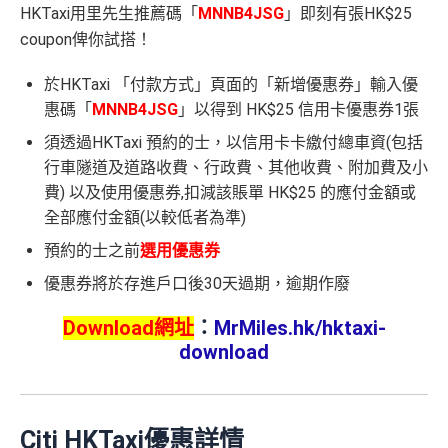
HKTaxi用里先生推薦碼「
MNNB4JSG
」即刻有張HK$25
coupon俾你試搭！
於HKTaxi 「付款方式」頁面的「新增優惠券」輸入優
惠碼「
MNNB4JSG
」以得到 HK$25 信用卡優惠券1張
須透過HKTaxi 預約的士，以信用卡卡繳付總車資(包括
行車隧道及道路收費、行政費、其他收費、附加費及小
費) 以及使用優惠券,扣減該賬單 HK$25 的應付金額或
全部應付金額(以較低者為準)
預約的士之前
選用優惠券
優惠券將於存進戶口後30天過期，逾期作廢
Download網址
：
MrMiles.hk/hktaxi-
download
Citi
HKTaxi優惠詳情