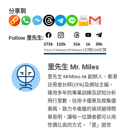
Citi Rewards
迎新
條件及
冷河期
無特別優惠時正常本地簽賬得HK$8 = 1 Avios/Asia Mil
倍迎新
：
30,000
里數
(相等於360,000
積分
) > 60,000
里
es
分享到
獎賞於完成簽賬條件後5個曆月內自動存入至認可信用
數
(相等於720,000
積分
)
DCC無積分
卡戶口
迎新
條件及
冷河期
Citi新客 ＝ 過去12個月內沒有取消或持有過任何Citiba
nk信用卡
可以拎咗Citibank其他信用卡先再拎呢張Citi Prestige，
Follow 里先生:
免責聲明：里先生努力保持信息準確。
若
任何信息與你到
因為拎咗其他卡可以食咗迎新先，之後先俾年費出呢
用PayMe/Alipay等電子錢包增值都計迎新，不過要留
272k
122k
31k
1k
30k
訪之金融機構、
服務供應商或特定產品網站有所出入，
所
張卡(如果先拎Citi Prestige再拎Citi PM，咁Citi PM會
Fans
Followers
Followers
訂閱
EDM訂閱
意手續費
有金融產品和服務均以他們作準，
請參閱
相關
金融機構的
無迎新)
網站為產品資訊的最更新版本。
本網站產品之比較結果建
✅
優點
里先生 Mr. Miles
*38新會員+成功批卡派出50額外里賞金。每1里賞金 ≈ HK
基
於
客觀分析，
因此就算獲第三方廣告客戶贊助，我們並
$1，可兌換FPS轉數快回贈！詳情
MrMiles.hk/mmcredit
不會特別註明。
Disclaimer: At MrMiles, we strive to keep
里先生 MrMiles.hk 創辦人，香港
積分無限期，儲夠先換里數，減低平均手續費
✅
優點
our information accurate and up to date. This information
註冊會計師(CPA)及網站主編，
年薪唔夠申請Citibank高級卡既話申請Citi Rewards食
may be different than what you see when you visit a finan
運用多年的專業訓練及認知分析
迎新
cial institution, service provider or specific product’s site. F
預訂任何酒店預訂4晚免1晚*
飛行里數，信用卡優惠及搜集優
or any discrepancy in product information, please refer to t
持續地都有
Citi信用卡優惠
每年肯俾年費可拎返240,000積分
惠碼，致力令複雜的資訊變得簡
he financial institution’s website for the most updated versi
單易明，讓每一位讀者都可以用
❎
缺點
on. All financial products and services are presented witho
PayMe
/
支付寶HK
/
Wechat Pay
都有無上限$6=1里
ut warranty. Additionally, this site may be compensated thr
性價比高的方式，「里」遊世
平日簽賬無上限$6=1里