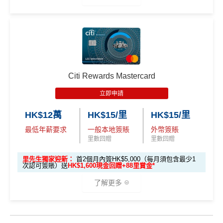
$1，可兌換FPS轉數快回贈！詳情
MrMiles.hk/mmcredit
有金融產品和服務均以他們作準，
請參閱
相關
金融機構的
Citi PremierMiles信用卡迎新條件及
冷河
雖然逢星期一有5倍分，但每月積分上限為50,000，啫
網站為產品資訊的最更新版本。
本網站產品之比較結果建
期
喺如果all in星期一2%簽賬回贈嘅話，簽HK$10,000就
基
於
客觀分析，
因此就算獲第三方廣告客戶贊助，我們並
🎁
迎新禮遇
"
"
會簽爆
不會特別註明。
Disclaimer: At MrMiles, we strive to keep
獎賞於完成簽賬條件後5個曆月內自動存入至認可信用
高達60,000迎新里數
our information accurate and up to date. This information
卡戶口
may be different than what you see when you visit a finan
查看更多信用卡詳情及分析...
優惠期：
2026年7月1日至9月30日
Citi新客 ＝ 過去12個月內沒有取消或持有過任何Citiba
cial institution, service provider or specific product’s site. F
Citi Rewards Mastercard
nk信用卡
or any discrepancy in product information, please refer to t
立即申請:
MrMiles.hk/citi-apply
立即申請
he financial institution’s website for the most updated versi
用PayMe/Alipay等電子錢包增值都計迎新，不過要留
申請完填Form賺多88里賞金*
MrMiles.hk/citi-pre
查看更多信用卡詳情及分析...
on. All financial products and services are presented witho
意手續費
HK$12萬
HK$15/里
HK$15/里
stige-form
ut warranty. Additionally, this site may be compensated thr
最低年薪要求
一般本地簽賬
外幣簽賬
不論新舊客！如果你申請時持有或成功申請Citigold / C
✅
優點
ough third party advertisers. However, the results of our c
里數回贈
里數回贈
itigold Private Client 戶口+交首年年費HK$3,800，先賺
omparison tools which are not marked as sponsored are a
60,000里數 (相等於720,000積分)
，換到
雙人日本來回
lways based on objective analysis first.
里先生獨家迎新：
首2個月內簽HK$5,000（每月須包含最少1
一年可以免費用12次香港Plaza Premium Lounge (用
次認可簽賬）送
HK$1,600現金回贈+88里賞金*
經濟艙機票
！
另外，
發卡後首2個月內累積認可簽賬
查看更多信用卡詳情及分析...
嚟俾人入都得，之後可以用PayMe/AlipayHK增值當中
滿HK$5,000或以上（每月須包含最少1次認可簽
了解更多
HK$2,000→
PayMe攻略
) 或→
其他可入之貴賓室清單
賬），可以賺
高達H
K$1,600
現金回贈
！
當月月結單簽賬(包括本地海外全包)滿HK$20,000，所
🎁
迎新禮遇
有海外簽帳(包括海外網上)都變HK$3 = 1 里(
電子銀包