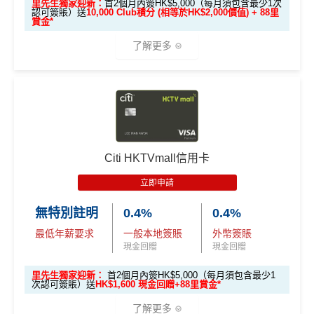
里先生獨家迎新：
首2個月內簽HK$5,000（每月須包含最少1次
認可簽賬）送
10,000 Club積分 (相等於HK$2,000價值) + 88里
金回贈
食肆/酒店消費現金回贈2%
賞金*
學生信用卡
：
首3個月內累積認可簽賬滿HK$1,000或
其他本地港幣簽賬現金回贈1%
(連
chok PayMe
/
Wech
了解更多
以上（每月須包含最少1次認可簽賬）並作最少1次HK
at Pay
/
支付寶HK
都有啊！)
$500自動增值交易，賺
HK$900現金回贈
八達通自動增值1%
🎁
迎新禮遇
去食飯統一2%，唔洗擔心有時酒店自助餐某啲酒店餐
*38新會員+成功批卡派出50額外里賞金。每1里賞金 ≈ HK
廳唔計食肆少咗回贈
$1，可兌換FPS轉數快回贈！詳情
MrMiles.hk/mmcredit
Citi八達通信用卡迎新
條件及
冷河期
優惠期：
2026年7月1日至9月30日
港幣支付外國註册商戶(如Expedia)
沒有
CBF
收費
立即申請:
MrMiles.hk/citi-club-application
Citi HKTVmall信用卡
持續地都有
Citi信用卡優惠
電子錢包PayMe/WeChat Pay/支付寶都計迎新！
申請完填Form賺多88里賞金*
MrMiles.hk/citi-club
年薪要求HK$120,000都申請到
立即申請
迎新獎賞只適用於：
-form
現在不持有任何由花旗銀行所發行之Citi信用卡
❎
缺點
無特別註明
0.4%
0.4%
2026年10月31日或之前成功批卡
，
及首2個月內簽HK
主卡之客戶及
最低年薪要求
一般本地簽賬
外幣簽賬
$5,000（每月須包含最少1次認可簽賬），送
10,00
由申請認可信用卡當月起計過去12個月內不曾
現金回贈
現金回贈
年薪要求比較高，要HK$120,000
0 Club積分 (相當於HK$2,000獎賞)
、
The Club白
持有及不曾取消任何由花旗銀行所發行之Citi信
金卡會藉
及首3張月結單享100%財務費用回贈(高
DCC無積分→里先生
DCC
解說
里先生獨家迎新：
首2個月內簽HK$5,000（每月須包含最少1
用卡主卡之客戶(「新客戶」)。
次認可簽賬）送
HK$1,600 現金回贈+88里賞金*
達HK$500)
ebanking網上繳費無回贈
呢個優惠學生冇份的！
了解更多
學生信用卡
：
首3個月內累積認可簽賬滿HK$1,000或