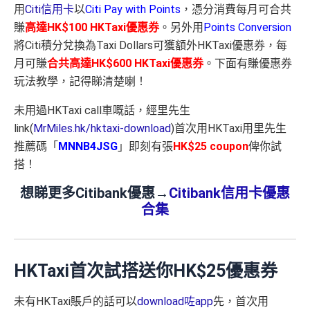
用
Citi信用卡
以
Citi Pay with Points
，憑分消費每月可合共
賺
高達HK$100 HKTaxi優惠券
。另外用
Points Conversion
將Citi積分兌換為Taxi Dollars可獲額外HKTaxi優惠券，每
月可賺
合共高達HK$600
H
KTaxi優惠券
。下面有賺優惠券
玩法教學，記得睇清楚喇！
未用過HKTaxi call車嘅話，經里先生
link(
MrMiles.hk/hktaxi-download
)首次用HKTaxi用里先生
推薦碼「
MNNB4JSG
」即刻有張
HK$25 coupon
俾你試
搭！
想睇更多Citibank優惠→
Citibank信用卡優惠
合集
HKTaxi首次試搭送你HK$25優惠券
未有HKTaxi賬戶的話可以
download咗app
先，首次用