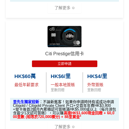
lways based on objective analysis first.
免責聲明：里先生努力保持信息準確。
若
任何信息與你到
Shopping應用程式)簽賬可賺取
高達3%＋1%Club積分
獎賞於完成簽賬條件後5個曆月內自動存入至認可信用
了解更多
查看更多信用卡詳情及分析...
訪之金融機構、
服務供應商或特定產品網站有所出入，
所
回贈
卡戶口
有金融產品和服務均以他們作準，
請參閱
相關
金融機構的
指定商戶
高達4%簽賬回贈
，當中有Klook、CircleK、C
Citi新客 ＝ 過去12個月內沒有取消或持有過任何Citiba
網站為產品資訊的最更新版本。
本網站產品之比較結果建
🎁
迎新禮遇
SL、麥當勞
nk信用卡
基
於
客觀分析，
因此就算獲第三方廣告客戶贊助，我們並
回贈上限為1,500 Club 積分
用PayMe/Alipay等電子錢包增值都計迎新，不過要留
不會特別註明。
Disclaimer: At MrMiles, we strive to keep
優惠期：2026年7月1日至9月30日
意手續費
our information accurate and up to date. This information
達到上限1,500 Club 積分後，持卡人仍可在合資格簽
批卡限期：2026年10月31日
Citi Prestige信用卡
may be different than what you see when you visit a finan
賬中賺取
無上限1% Club 積分回贈
✅優點
cial institution, service provider or specific product’s site. F
立即申請:
MrMiles.hk/citi-pm-apply
立即申請
❎
缺點
or any discrepancy in product information, please refer to t
申請完填Form賺多88里賞金*:
MrMiles.hk/citi-pm
he financial institution’s website for the most updated versi
逢星期四喺HKTVmall買嘢會有95折！
HK$60萬
HK$6/里
HK$4/里
-form
on. All financial products and services are presented witho
無得儲里數 (Sorry，我知off-topic但對我嚟講真係)
最低年薪要求
一般本地簽賬
外幣簽賬
逢星期一簽賬（除左HKTVmall之外)都有5倍積分，現
Citi新客發卡後首2個月內累積認可簽賬滿HK$5,000或
ut warranty. Additionally, this site may be compensated thr
里數回贈
里數回贈
金回贈可以上到2%
用The Club積分回贈比較局限性大
以上（每月最少簽一次）可獲取
HK$1,600現金回贈
ough third party advertisers. However, the results of our c
里先生獨家迎新
：不論新舊客！如果你申請時持有或成功申請
omparison tools which are not marked as sponsored are a
❎缺點
學生信用卡
：
首3個月內累積認可簽賬滿HK$1,000或
Citigold / Citigold Private Client 戶口+交首年年費HK$3,800
lways based on objective analysis first.
+發卡後首2個月內累積認可簽賬滿HK$5,000或以上（每月須包
以上，賺
HK$300現金回贈
含最少1次認可簽賬），可以賺
高達HK$1,600現金回贈 + 60,0
免責聲明：里先生努力保持信息準確。
若
任何信息與你到
00里數 (相等於720,000積分) + 88里賞金*
基本回贈只要0.4%，比起其他現金回贈信用卡少，唔
*38新會員+成功批卡派出50額外里賞金。每1里賞金 ≈ HK
訪之金融機構、
服務供應商或特定產品網站有所出入，
所
了解更多
太吸引